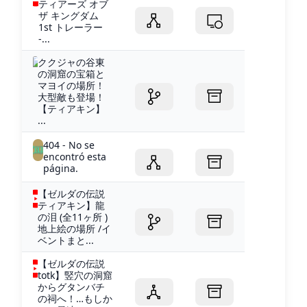
ティアーズ オブ
ザ キングダム
1st トレーラー
-...
ククジャの谷東
の洞窟の宝箱と
マヨイの場所！
大型敵も登場！
【ティアキン】
...
404 - No se
encontró esta
página.
【ゼルダの伝説
ティアキン】龍
の泪 (全11ヶ所 )
地上絵の場所 /イ
ベントまと...
【ゼルダの伝説
totk】竪穴の洞窟
からグタンバチ
の祠へ！…もしか