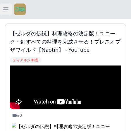
Open main menu
ティアキン
【ゼルダの伝説】料理攻略の決定版！ユニー
ティアキン 祠
ク・幻すべての料理を完成させる！ブレスオブ
ザワイルド【naotin】 - YouTube
ティアキン 武器
ティアキン 料理
ティアキン 攻略
#0