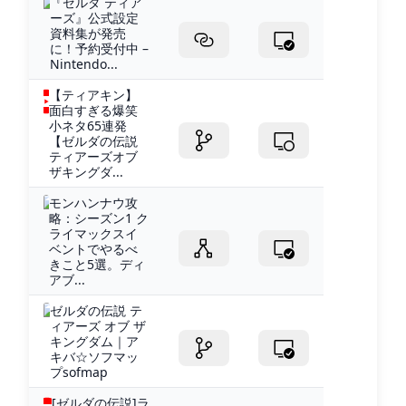
『ゼルダ ティア
ーズ』公式設定
資料集が発売
に！予約受付中 –
Nintendo...
【ティアキン】
面白すぎる爆笑
小ネタ65連発
【ゼルダの伝説
ティアーズオブ
ザキングダ...
モンハンナウ攻
略：シーズン1 ク
ライマックスイ
ベントでやるべ
きこと5選。ディ
アブ...
ゼルダの伝説 テ
ィアーズ オブ ザ
キングダム｜ア
キバ☆ソフマッ
プsofmap
[ゼルダの伝説]ラ