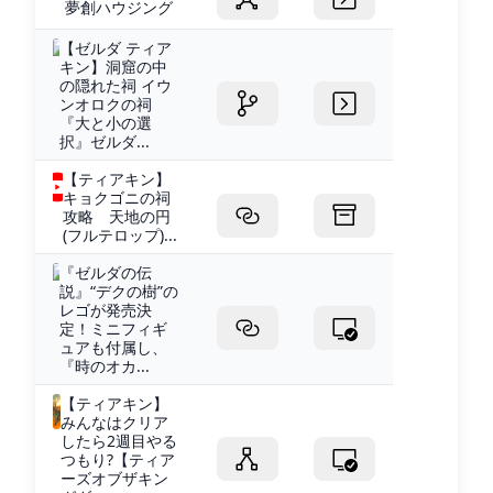
夢創ハウジング
【ゼルダ ティア
キン】洞窟の中
の隠れた祠 イウ
ンオロクの祠
『大と小の選
択』ゼルダ...
【ティアキン】
キョクゴニの祠
攻略 天地の円
(フルテロップ)...
『ゼルダの伝
説』“デクの樹”の
レゴが発売決
定！ミニフィギ
ュアも付属し、
『時のオカ...
【ティアキン】
みんなはクリア
したら2週目やる
つもり?【ティア
ーズオブザキン