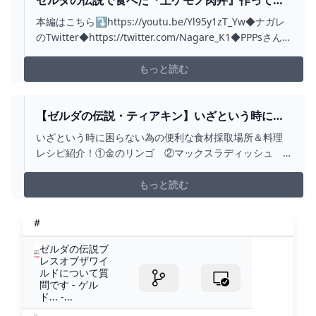
たらうますぎた！！！【ゼルダの伝説ティアーオ
本編はこちら⤵https://youtu.be/Yl95y1zT_Yw◆ナガレ
ブザキングダム】【ティアキン】#SHORTS -
のTwitter◆https://twitter.com/Nagare_K1◆PPPsさん
YOUTUBE
(絵師)のTwitter◆https://twitter.com/PPPkoruren?
s=20◆歌ってみた◆https://youtu.be/X...
もっと読む
【ゼルダの伝説・ティアキン】いざという時に困
らない為の便利な食材採取場所＆料理レシピ紹
いざという時に困らない為の便利な食材採取場所＆料理
介！｜ゲーム実況・攻略「ティアーズ オブ ザ キ
レシピ紹介！①金のリンゴ ②マックスラディッシュ
ングダム｜TEARS OF THE KINGDOM」 -
③ヒダマリ草 ④マックスバスポンコツ ゲーム実況・攻
YOUTUBE
略【ゼルダの伝説・ティアキン】【各ショップの販売ア
もっと読む
イテム一覧・コミニティー】→
https://www.youtube.com/@tanukogames/comm...
#
ゼルダの伝説ブ
レスオブザワイ
ルドについて質
問です - ゲル
ド... -...