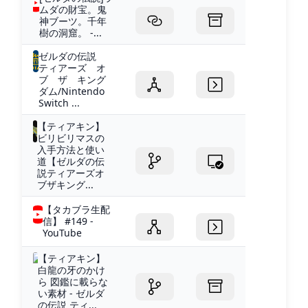
ムダの財宝。鬼
神ブーツ。千年
樹の洞窟。 -...
ゼルダの伝説
ティアーズ オ
ブ ザ キング
ダム/Nintendo
Switch ...
【ティアキン】
ビリビリマスの
入手方法と使い
道【ゼルダの伝
説ティアーズオ
ブザキング...
【タカブラ生配
信】 #149 -
YouTube
【ティアキン】
白龍の牙のかけ
ら 図鑑に載らな
い素材 - ゼルダ
の伝説 ティ...