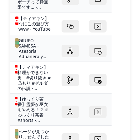
ポーチって枠無
限です... -...
【ティアキン】
なにこの遊び方
www - YouTube
GRUPO
SAMESA –
Asesoría
Aduanera y...
【ティアキン】
料理ができない
男 #切り抜き #
凸もり #ゼルダ
の伝説 -...
【ゆっくり茶
番】霊夢が巫女
をやめる！？ #
ゆっくり茶番
#shorts -...
ページが見つか
りませんでした