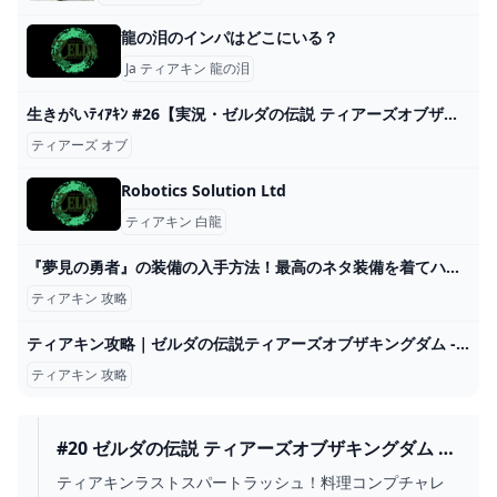
龍の泪のインパはどこにいる？
Ja ティアキン 龍の泪
生きがいﾃｨｱｷﾝ #26【実況・ゼルダの伝説 ティアーズオブザキングダム】 - YouTube
ティアーズ オブ
Robotics Solution Ltd
ティアキン 白龍
『夢見の勇者』の装備の入手方法！最高のネタ装備を着てハイラルを旅しよう【ティアキン攻略】 - YouTube
ティアキン 攻略
ティアキン攻略｜ゼルダの伝説ティアーズオブザキングダム - ゲームウィズ
ティアキン 攻略
#20 ゼルダの伝説 ティアーズオブザキングダム ハ
ート縛り実況⚔️料理コンプ・ライネルラッシュな
ティアキンラストスパートラッシュ！料理コンプチャレ