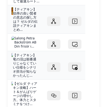
して最速ルート...
【ティアキン】
効率の良い賢者
の意志の探し方
は？ ゼルダの伝
説ティアキンま
とめ...
Salong Petra
Bäckström AB
Din frisör i...
【ティアキン】
竜の泪は順番通
りじゃなくてい
い仕様をシナリ
オ担当が知らな
かったんじ...
【ゼルダ ティア
キン攻略】ハー
ト＆がんばりゲ
ージの増やし
方。体力とスタ
ミナをつけ...