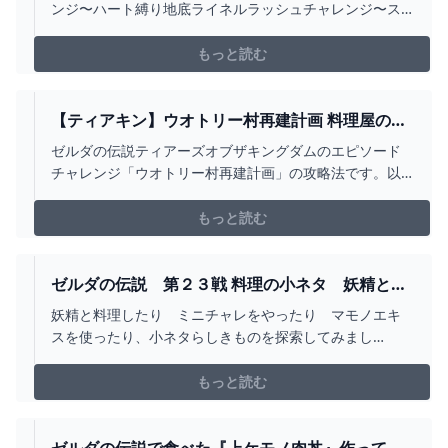
ど【ゼルダの伝説TOTK ティアキン】 - YOUTUBE
ンジ〜ハート縛り地底ライネルラッシュチャレンジ〜ス
トーリークリアなるか！？などてんこもり！楽しみすぎ
ます！⚔️ハート5つ縛り ティアキン再生リスト
もっと読む
https://youtube.com/playlist?
list=PLZHsmfe8AkEJv1H4uEmhEoJ...
【ティアキン】ウオトリー村再建計画 料理屋の直
し方【ゼルダの伝説】 - YOUTUBE
ゼルダの伝説ティアーズオブザキングダムのエピソード
チャレンジ「ウオトリー村再建計画」の攻略法です。以
下の記事で詳細な解説を行っています。
https://gamepedia.jp/zelda-totk/challenges/5037
もっと読む
ゼルダの伝説 第２３戦 料理の小ネタ 妖精と料
理してみる件 ティアーズオブザキングダム 前
妖精と料理したり ミニチャレをやったり マモノエキ
作にもあった要素が・・ - YOUTUBE
スを使ったり、小ネタらしきものを探索してみまし
た・・他のナンバーも バトルシーンが好きな方ぜひど
うぞ！高評価・チャンネル登録をぜひお願いい致しま
もっと読む
す！中傷は厳禁です応援コメントもあればどうぞ！字幕
実況寄りかもです音量は小さいかもしれません。ヘッド
ホンも推奨ゲームの一...
ゼルダの伝説で食べた『上ケモノ肉丼』作ってみ