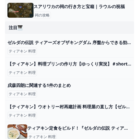
スアリワカの祠の行き方と宝箱｜ラウルの祝福
祠の攻略
注目🎹
ゼルダの伝説 ティアーズオブザキングダム 序盤からできる効率の良い金策 hyperTsブログ
ティアキン 料理
【ティアキン】料理プリンの作り方【ゆっくり実況】＃shorts＃ティアキン＃ゼルダ - YouTube
ティアキン 料理
戌森四朗に関連する1件のまとめ
ティアキン 料理
【ティアキン】ウオトリー村再建計画 料理屋の直し方【ゼルダの伝説】 - YouTube
ティアキン 料理
ティアキン定食をビルド！『ゼルダの伝説 ティアキン』でハイラルを走り回りミルク粥をすすり肉を喰らう―ハードコアゲーミング料理第11回 Game*Spark - 国内・海外ゲーム情報サイト
ティアキン 料理