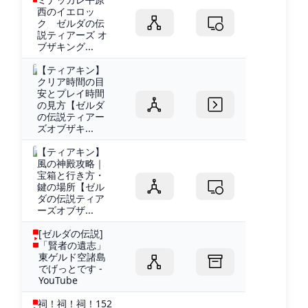
西のイエロッ
ク ゼルダの伝
説ティアーズ オ
ブザキング...
【ティアキン】
クリア時間の目
安とプレイ時間
の見方【ゼルダ
の伝説ティアー
ズオブザキ...
【ティアキン】
風の神殿攻略｜
宝箱と行き方・
鍵の場所【ゼル
ダの伝説ティア
ーズオブザ...
[ゼルダの伝説]
「賢者の遺志」
東ゲルド空諸島
でげっとです -
YouTube
祠！祠！祠！152