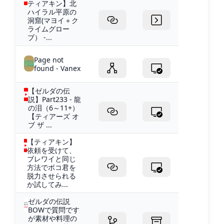
ティアキン】北
ハイラル平原の
洞窟(マヨイ＋ク
ライムグロー
ブ） -...
Page not
found - Vanex
【ゼルダの伝
説】Part233 - 龍
の泪（6～11+）
【ティアーズ オ
ブ ザ ...
【ティアキン】
依頼を受けて、
ブレワイと同じ
方法でボコ君を
脱力させられる
か試してみ...
ゼルダの伝説
BOWで質問です
が素材や料理の