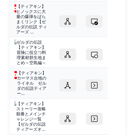
【ティアキン】
ヒノックスに大
量の爆弾をばら
まくリンク【ゼ
ルダの伝説 ティ
アーズ ...
ゼルダの伝説
【ティアキン】
冒険に役立つ料
理素材群生地ま
とめ～空島編～
【ティアキン】
カーマス台地の
ライネル ゼル
ダの伝説ティア
ー...
【ティアキン】
ストーリー攻略
順番とメインチ
ャレンジ一覧
【ゼルダの伝説
ティアーズオ...