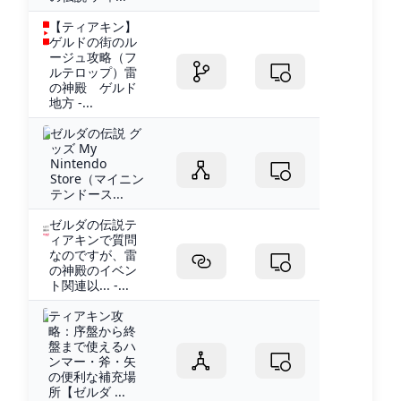
【ティアキン】
ゲルドの街のル
ージュ攻略（フ
ルテロップ）雷
の神殿 ゲルド
地方 -...
ゼルダの伝説 グ
ッズ My
Nintendo
Store（マイニン
テンドース...
ゼルダの伝説テ
ィアキンで質問
なのですが、雷
の神殿のイベン
ト関連以... -...
ティアキン攻
略：序盤から終
盤まで使えるハ
ンマー・斧・矢
の便利な補充場
所【ゼルダ ...