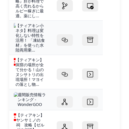
略』肝が料理で
高く売れるから
ルピー稼ぎに最
適。薬にし...
【ティアキン小
ネタ】料理は変
化しない特性を
活用！ 「凍結食
材」を使った水
陸両用乗...
【ティアキン】
洞窟の場所が全
て分かる！山の
ヌシサトリの出
現場所！マヨイ
の落とし物...
週間販売情報ラ
ンキング -
WonderGOO
【ティアキン】
ヤンサミノの
祠 攻略【ゼル