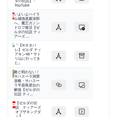
ダの伝説】 -
YouTube
いよいよハイラ
ル城地底最深部
へ。魔王ガノン
ドロフ復活【ゼ
ルダの伝説 ティ
アーズ ...
『【※ネタバ
レ】ゼルダ ティ
アキン48＊サト
リ山に行ってき
た』
敵と戦わない！
サハスーラ洞窟
攻略・サハスー
ラ平原鳥望台の
解放【ゼルダの
伝説 ティ...
【ゼルダの伝
説 ティアーズ
オブザキングダ
ム】...