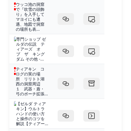
ウッコ池の洞窟
で『吹雪の頭飾
り』を入手して
マヨイにも遭
遇、地図で洞窟
の場所も表...
専門ショップ ゼ
ルダの伝説 テ
ィアーズ オ
ブ ザ キング
ダム その他 -...
ティアキン コ
ログの実の場
所 リリトト湖
西の洞窟周辺
１ 武器・盾・
弓のポーチ拡張...
【ゼルダ ティア
キン】ウルトラ
ハンドの使い方
と操作のコツを
解説【ティアー...