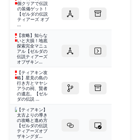
個クリアで伝説
の装備ゲット！
【ゼルダの伝説
ティアーズ オブ
...
【攻略】知らな
いと大損！地底
探索完全マニュ
アル【ゼルダの
伝説ティアーズ
オブザキン...
【ティアキン攻
略】星見の島の
行き方とマヤシ
アラの祠、賢者
の遺志。【ゼル
ダの伝説 ...
【ティアキン】
太古よりの導き
の攻略と進め方
【ゼルダの伝説
ティアーズオブ
ザキングダ...