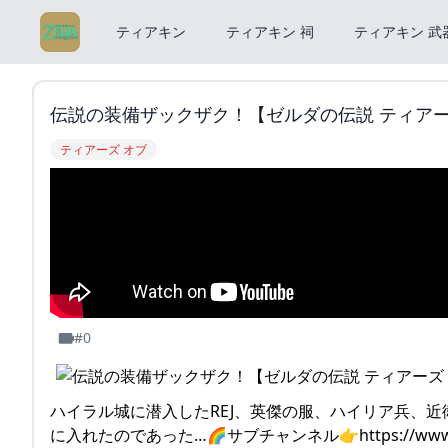
ティアキン
ティアキン 祠
ティアキン 武
伝説の装備ザックザク！【ゼルダの伝説 ティアーズ オブ
ティアーズ オブ
#0
ハイラル城に潜入したREJ、英傑の服、ハイリア兵、
に入れたのであった…🌈サブチャンネル👉https://www.y