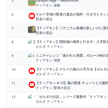
Sample Page – Nebilimcen
5
ティアキン 攻略
ゲルド空域の賢者の遺志の場所・行き方とキンググリ
6
賢者の遺志
【ティアキン】ゾナニウム装備が欲しいのに賢者
7
賢者の遺志
【ティアキン】闘技場の場所と行き方・入手防具
8
ゼルダ ティアキン
ミニチャレンジ「塞がれた洞窟」ガルーガ峠の洞窟
9
ティアキン 洞窟
【ティアキン】ゲルドの盾の入手方法【ゼルダの伝
10
ゼルダ ティアキン
【ティアキン # 15】風の賢者 チューリとの盟約！
11
ティアキン 賢者の意志
「ゼルダの伝説」シリーズ最新作「ティアキン」
12
ゼルダ ティアキン