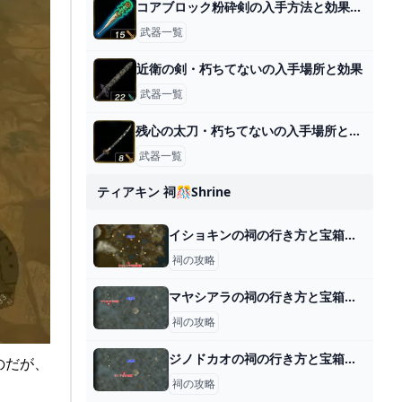
コアブロック粉砕剣の入手方法と効果性能
武器一覧
近衛の剣・朽ちてないの入手場所と効果
武器一覧
残心の太刀・朽ちてないの入手場所と効果
武器一覧
ティアキン 祠🎊shrine
イショキンの祠の行き方と宝箱｜ラウルの祝福
祠の攻略
マヤシアラの祠の行き方と宝箱｜ラウルの祝福
祠の攻略
ジノドカオの祠の行き方と宝箱｜ラウルの祝福
のだが、
祠の攻略