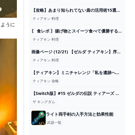
【攻略】あまり知られてない盾の活用術15選。お勧めのスクラビルド素材など【ゼルダの伝説ティアーズオブザキングダム/ティアキン】【ゆっくり解説】 - YouTube
ティアキン 料理
るように
〖 食レポ 〗揚げ物とスイーツ食べて優勝する！🥳🤍 揚げ物&スイーツバーチャル物産展背徳グルメフェスティバル！ #pr〖 #よあけいちか/#新人Vtuber 〗 - YouTube
ティアキン 料理
画像ページ (12/21) 【ゼルダ ティアキン】序盤から便利なおすすめ料理の作り方【ティアーズ オブ ザ キングダム】 ゲーム・エンタメ最新情報のファミ通.com
ティアキン 料理
【ティアキン】ミニチャレンジ「私を遺跡へ連れてって」 攻略【ゼルダの伝説】 - YouTube
ティアキン 攻略
【Switch版】#15 ゼルダの伝説 ティアーズ オブ ザ キングダム【初見/ネタバレ厳禁】 - YouTube
ザ キングダム
ライト両手剣の入手方法と効果性能
武器一覧