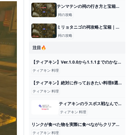
テンマテンの祠の行き方と宝箱｜ラウルの祝福
祠の攻略
ミリョタニゴの祠攻略と宝箱｜一身の戦い 回避
祠の攻略
注目🔥
【ティアキン】Ver.1.0.0から1.1.1までのかなり使える必見バグ技をまとめました! Zuggle ザグル武器合成! 素材生物ゾナウギア増殖! 料理効果移植! Totk バグ技 裏技編 - YouTube
ティアキン 料理
【ティアキン】絶対に作っておきたい料理8選！ - YouTube
ティアキン 料理
ティアキンのラスボス戦なんですが、瘴気回復料理が尽きてしまいまし... - Yahoo!知恵袋
ティアキン 料理
リンクが食べた物を実際に食べながらクリア目指す企画でボスの前でのんきに料理してみたｗｗｗ【ティアキン】【料理】【ゼルダの伝説ティアーズオブザキングダム】Part8 - YouTube
ティアキン 料理