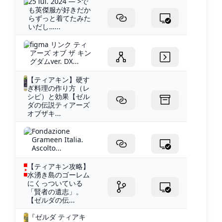
25 iul. 2024 — >で
も英傑服が好きだか
らずっと着てたみた
いだし…...
figma リンク ティ
アーズ オブ ザ キン
グダムver. DX...
【ティアキン】硬す
ぎ料理の作り方（レ
シピ）と効果【ゼル
ダの伝説ティアーズ
オブザキ...
Fondazione
Grameen Italia.
Ascolto...
【ティアキン攻略】
水湧き島のゴーレム
にくっついている
「賢者の遺志」。
【ゼルダの伝...
『ゼルダ ティアキ