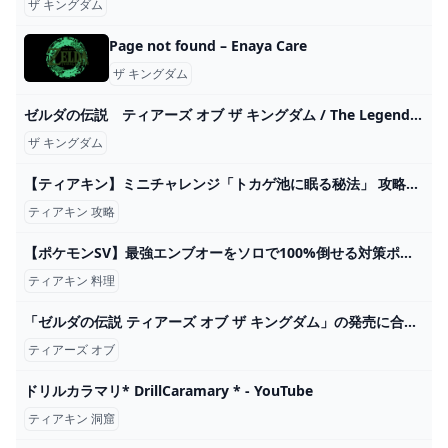
ザ キングダム
Page not found – Enaya Care
ザ キングダム
ゼルダの伝説 ティアーズ オブ ザ キングダム / The Legend of Zelda: Tears of the Kingdom Official Trailer #3 BGM - YouTube
ザ キングダム
【ティアキン】ミニチャレンジ「トカゲ池に眠る秘法」 攻略【ゼルダの伝説】 - YouTube
ティアキン 攻略
【ポケモンSV】最強エンブオーをソロで100%倒せる対策ポケモンと技予想を紹介！【碧の仮面】【藍の円盤】 - YouTube
ティアキン 料理
「ゼルダの伝説 ティアーズ オブ ザ キングダム」の発売に合わせ Nintendo Switchファミリー対応コンビネーションポーチとカードポケット24が新登場！ マックスゲームズ｜MAXGAMES
ティアーズ オブ
ドリルカラマリ* DrillCaramary * - YouTube
ティアキン 洞窟