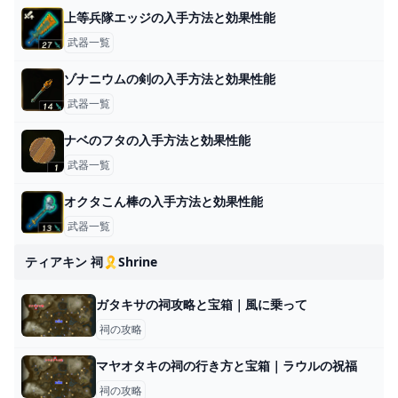
上等兵隊エッジの入手方法と効果性能
武器一覧
ゾナニウムの剣の入手方法と効果性能
武器一覧
ナベのフタの入手方法と効果性能
武器一覧
オクタこん棒の入手方法と効果性能
武器一覧
ティアキン 祠🎗️shrine
ガタキサの祠攻略と宝箱｜風に乗って
祠の攻略
マヤオタキの祠の行き方と宝箱｜ラウルの祝福
祠の攻略