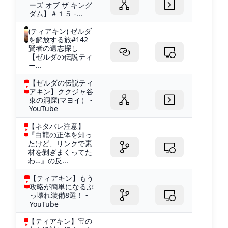
ーズ オブ ザ キング
ダム】＃１５ -...
(ティアキン) ゼルダ
を解放する旅#142
賢者の遺志探し
【ゼルダの伝説ティ
ー...
【ゼルダの伝説ティ
アキン】ククジャ谷
東の洞窟(マヨイ） -
YouTube
【ネタバレ注意】
『白龍の正体を知っ
たけど、リンクで素
材を剝ぎまくってた
わ…』の反...
【ティアキン】もう
攻略が簡単になるぶ
っ壊れ装備8選！ -
YouTube
【ティアキン】宝の