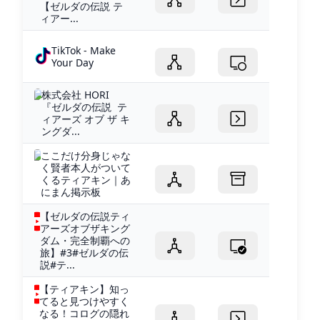
【ゼルダの伝説 テ
ィアー...
TikTok - Make
Your Day
株式会社 HORI
『ゼルダの伝説 テ
ィアーズ オブ ザ キ
ングダ...
ここだけ分身じゃな
く賢者本人がついて
くるティアキン｜あ
にまん掲示板
【ゼルダの伝説ティ
アーズオブザキング
ダム・完全制覇への
旅】#3#ゼルダの伝
説#テ...
【ティアキン】知っ
てると見つけやすく
なる！コログの隠れ