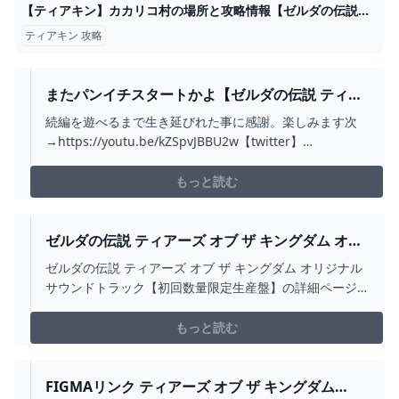
【ティアキン】カカリコ村の場所と攻略情報【ゼルダの伝説ティアーズオブザキングダム】 - SAMURAI GAMERS
ティアキン 攻略
またパンイチスタートかよ【ゼルダの伝説 ティア
ーズ オブ ザ キングダム】＃１ - YOUTUBE
続編を遊べるまで生き延びれた事に感謝。楽しみます次
→https://youtu.be/kZSpvJBBU2w【twitter】
http://twitter.com/ushizawa【ゼルダの伝説ティアキン
再生リスト】https://www.youtube.com/playlist?
もっと読む
list=PLyqi9vd69...
ゼルダの伝説 ティアーズ オブ ザ キングダム オリ
ジナルサウンドトラック【初回数量限定生産盤】
ゼルダの伝説 ティアーズ オブ ザ キングダム オリジナル
商品情報 日本コロムビアオフィシャルサイト
サウンドトラック【初回数量限定生産盤】の詳細ページ
です。CD・DVD・動画の視聴・購入ができます。
もっと読む
FIGMAリンク ティアーズ オブ ザ キングダム