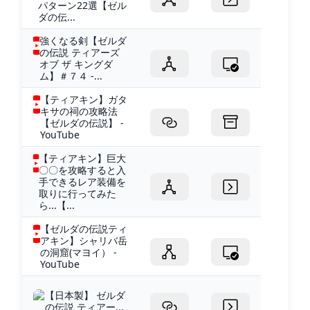
パターン22選【ゼル
ダの伝...
強くなる剣【ゼルダ
の伝説 ティアーズ
オブ ザ キングダ
ム】＃７４ -...
【ティアキン】ガタ
キサの祠の攻略法
【ゼルダの伝説】 -
YouTube
【ティアキン】巨大
〇〇を攻略すると入
手できるレア装備を
取りに行ってみた
ら...【...
【ゼルダの伝説ティ
アキン】シャリバ岳
の洞窟(マヨイ） -
YouTube
【日本製】 ゼルダ
の伝説 ティアー...