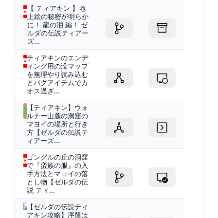
【 ティアキン 】地
上絵の秘密が明らか
に！ 龍の泪 編！ ゼ
ルダの伝説ティアー
ズ...
ティアキンのエンデ
ィング用の没マップ
を無理やり読み込む
とバグアイテムでカ
オス過ぎ...
【ティアキン】ウォ
ルナー山麓の洞窟の
マヨイの場所と行き
方【ゼルダの伝説テ
ィアーズ...
ゴングルの丘の洞窟
で『蛮族の服』の入
手方法とマヨイの落
とし物【ゼルダの伝
説 ティ...
【ゼルダの伝説ティ
アキン攻略】序盤は