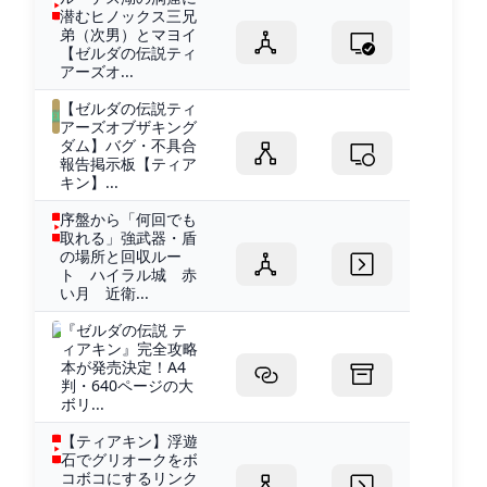
潜むヒノックス三兄
弟（次男）とマヨイ
【ゼルダの伝説ティ
アーズオ...
【ゼルダの伝説ティ
アーズオブザキング
ダム】バグ・不具合
報告掲示板【ティア
キン】...
序盤から「何回でも
取れる」強武器・盾
の場所と回収ルー
ト ハイラル城 赤
い月 近衛...
『ゼルダの伝説 テ
ィアキン』完全攻略
本が発売決定！A4
判・640ページの大
ボリ...
【ティアキン】浮遊
石でグリオークをボ
コボコにするリンク