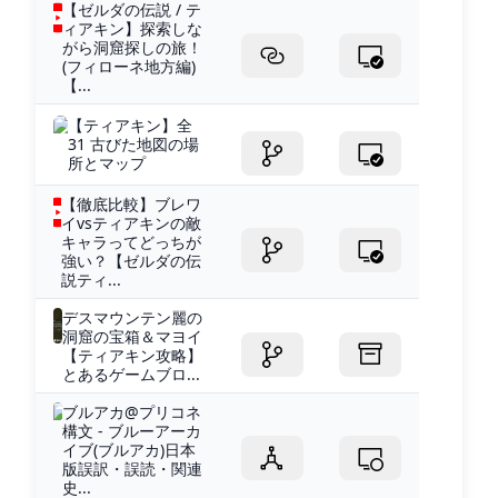
【ゼルダの伝説 / テ
ィアキン】探索しな
がら洞窟探しの旅！
(フィローネ地方編)
【...
【ティアキン】全
31 古びた地図の場
所とマップ
【徹底比較】ブレワ
イvsティアキンの敵
キャラってどっちが
強い？【ゼルダの伝
説ティ...
デスマウンテン麗の
洞窟の宝箱＆マヨイ
【ティアキン攻略】
とあるゲームブロ...
ブルアカ@プリコネ
構文 - ブルーアーカ
イブ(ブルアカ)日本
版誤訳・誤読・関連
史...