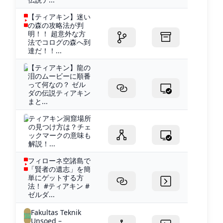
【ティアキン】迷い
の森の攻略法が判
明！！ 超意外な方
法でコログの森へ到
達だ！！...
【ティアキン】龍の
泪のムービーに順番
って何なの？ ゼル
ダの伝説ティアキン
まと...
ティアキン洞窟場所
の見つけ方は？チェ
ックマークの意味も
解説！...
フィローネ空諸島で
「賢者の遺志」を簡
単にゲットする方
法！ #ティアキン #
ゼルダ...
Fakultas Teknik
Unsoed –