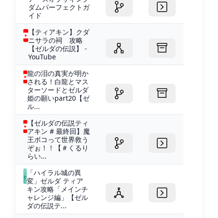
ダムパーフェクトガ
イド
【ティアキン】クダ
ニサラの祠 攻略
【ゼルダの伝説】 -
YouTube
龍の泪の真実が明か
される！白龍とマス
ターソードとゼルダ
姫の願いpart20【ゼ
ル...
【ゼルダの伝説ティ
アキン # 最終回】魔
王ボコって世界救う
ぞぉ！！【＃くるり
らい...
「ハイラル城の異
変」ゼルダ ティア
キン攻略「メインチ
ャレンジ編」【ゼル
ダの伝説テ...