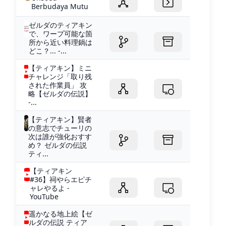
Berbudaya Mutu
ゼルダのティアキン
で、ワープ可能な箇
所から近い料理鍋は
どこ？... -...
【ティアキン】ミニ
チャレンジ「取り残
された作業員」 攻
略【ゼルダの伝説】
-...
【ティアキン】賢者
の意志でチューリの
次は誰が強化おすす
め？ ゼルダの伝説
ティ...
【ティアキン
#36】祠やらエピチ
ャレやるよ -
YouTube
遥かなる地上絵【ゼ
ルダの伝説 ティア