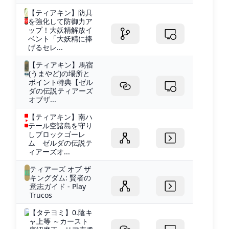
【ティアキン】防具
を強化して防御力ア
ップ！大妖精解放イ
ベント「大妖精に捧
げるセレ...
【ティアキン】馬宿
(うまやど)の場所と
ポイント特典【ゼル
ダの伝説ティアーズ
オブザ...
【ティアキン】南ハ
テール空諸島を守り
しブロックゴーレ
ム ゼルダの伝説テ
ィアーズオ...
ティアーズ オブ ザ
キングダム: 賢者の
意志ガイド - Play
Trucos
【タテヨミ】0.陰キ
ャ上等 ～カースト