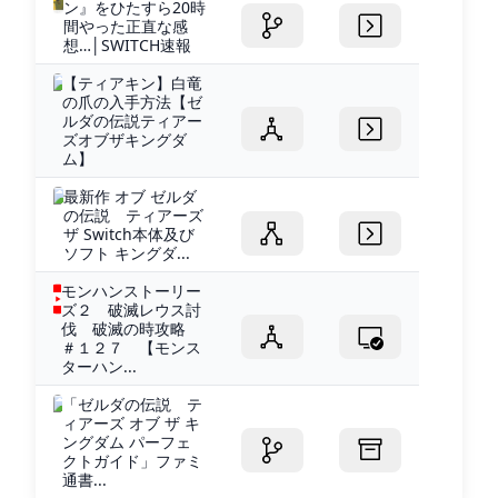
ン』をひたすら20時
間やった正直な感
想…│SWITCH速報
【ティアキン】白竜
の爪の入手方法【ゼ
ルダの伝説ティアー
ズオブザキングダ
ム】
最新作 オブ ゼルダ
の伝説 ティアーズ
ザ Switch本体及び
ソフト キングダ...
モンハンストーリー
ズ２ 破滅レウス討
伐 破滅の時攻略
＃１２７ 【モンス
ターハン...
「ゼルダの伝説 テ
ィアーズ オブ ザ キ
ングダム パーフェ
クトガイド」ファミ
通書...