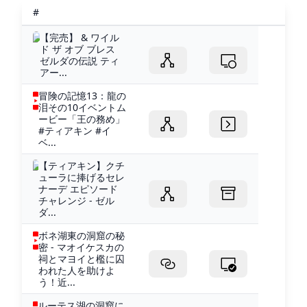
#
【完売】 & ワイル
ド ザ オブ ブレス
ゼルダの伝説 ティ
アー...
冒険の記憶13：龍の
泪その10イベントム
ービー「王の務め」
#ティアキン #イ
ベ...
【ティアキン】クチ
ューラに捧げるセレ
ナーデ エピソード
チャレンジ - ゼル
ダ...
ボネ湖東の洞窟の秘
密 - マオイケスカの
祠とマヨイと檻に囚
われた人を助けよ
う！近...
ルーテス湖の洞窟に