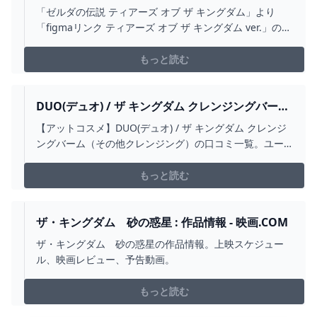
VER. ワンホビ38新作フィギュア展示フォトギャラ
「ゼルダの伝説 ティアーズ オブ ザ キングダム」より
リー
「figmaリンク ティアーズ オブ ザ キングダム ver.」の写
真がワンホビ38新作フィギュア展示フォトギャラリーで
ご紹介！
もっと読む
DUO(デュオ) / ザ キングダム クレンジングバーム
の口コミ一覧｜美容・化粧品情報はアットコスメ
【アットコスメ】DUO(デュオ) / ザ キングダム クレンジ
ングバーム（その他クレンジング）の口コミ一覧。ユー
ザーの口コミ（17件）による評判や体験レビューで効
果・使用感をチェックできます。美容・化粧品のクチコ
もっと読む
ミ情報を探すなら@cosme！
ザ・キングダム 砂の惑星 : 作品情報 - 映画.COM
ザ・キングダム 砂の惑星の作品情報。上映スケジュー
ル、映画レビュー、予告動画。
もっと読む