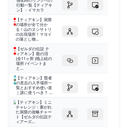
強化時のリンクへの
行動一覧【ティアキ
ン】 - イマカラ
【ティアキン】洞窟
の場所が全て分か
る！山のヌシサトリ
の出現場所！マヨイ
の落とし物...
【ゼルダの伝説 テ
ィアキン】龍の泪
(全11ヶ所 )地上絵の
場所 /イベントま
と...
【ティアキン】賢者
の意志の入手場所一
覧とおすすめ使い道
｜誰に使うべき？ ...
【ティアキン】ミニ
チャレンジ：塞がれ
た洞窟の攻略チャー
ト【ゼルダの伝説テ
ィアーズ...