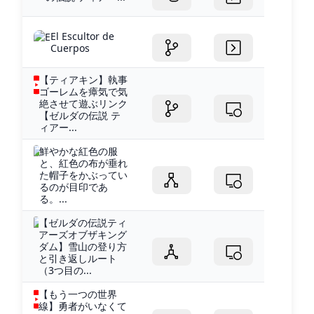
El Escultor de
Cuerpos
【ティアキン】執事
ゴーレムを瘴気で気
絶させて遊ぶリンク
【ゼルダの伝説 テ
ィアー...
鮮やかな紅色の服
と、紅色の布が垂れ
た帽子をかぶってい
るのが目印であ
る。...
【ゼルダの伝説ティ
アーズオブザキング
ダム】雪山の登り方
と引き返しルート
（3つ目の...
【もう一つの世界
線】勇者がいなくて