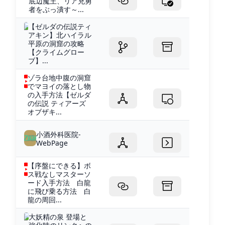
底辺魔王、リア充勇
者をぶっ潰す～...
【ゼルダの伝説ティ
アキン】北ハイラル
平原の洞窟の攻略
【クライムグロー
ブ】...
ゾラ台地中腹の洞窟
でマヨイの落とし物
の入手方法【ゼルダ
の伝説 ティアーズ
オブザキ...
小酒外科医院-
WebPage
【序盤にできる】ボ
ス戦なしマスターソ
ード入手方法 白龍
に飛び乗る方法 白
龍の周回...
大妖精の泉 登場と