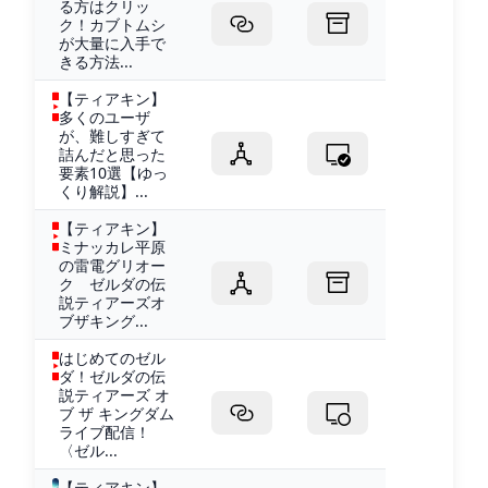
る方はクリッ
ク！カブトムシ
が大量に入手で
きる方法...
【ティアキン】
多くのユーザ
が、難しすぎて
詰んだと思った
要素10選【ゆっ
くり解説】...
【ティアキン】
ミナッカレ平原
の雷電グリオー
ク ゼルダの伝
説ティアーズオ
ブザキング...
はじめてのゼル
ダ！ゼルダの伝
説ティアーズ オ
ブ ザ キングダム
ライブ配信！
〈ゼル...
【ティアキン】