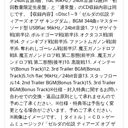
／24bit音源3曲、flac 96kHz／24bit音源12曲)※「初
回数量限定生産盤」と「通常盤」のCD収録内容は同
じです。【収録内容】○Disc1～9「ゼルダの伝説 テ
ィアーズ オブ ザ キングダム」BGM 344曲○マスター
ソード型 USBflac 96kHz／24bit音源1. フリザゲイラ
戦(前半)2. ボルドゴーマ戦(前半)3. オクタコス戦(前
半)4. クィンギブド戦(前半)5. ファントムガノン戦(前
半)6. 奪われしゴーレム戦(前半)7. 魔王ガノンドロフ
戦8. 魔王ガノンドロフ戦 第二形態(前半)9. .魔王ガノ
ンドロフ戦 第二形態(後半)10. 黒龍戦11. メインテー
マ(Bonus Track)12. 3rd Trailer BGM(Bonus
Track)5.1ch flac 96kHz／24bit音源13. スタッフロー
ル14. 2nd Trailer BGM(Bonus Track)15. 3rd Trailer
BGM(Bonus Track)※仕様・封入特典に関するお問い
合わせでの交換・返品は原則として承れませんので
予めご了承ください。※仕様・特典等は予告なく変
更となる場合がございます。予めご了承ください。
※画像はイメージです。 | タイトル | ＜ＣＤ＞ゲー
ムミュージック/「ゼルダの伝説 ティアーズ オブ ザ