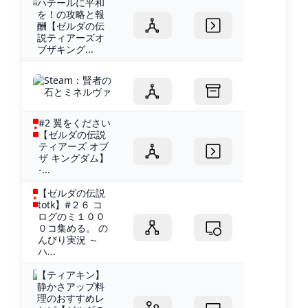
ハテールに平和
を！の攻略と報
酬【ゼルダの伝
説ティアーズオ
ブザキング...
Steam：賢者の
石とミネルヴァ
#2 翼をください
【ゼルダの伝説
ティアーズ オブ
ザ キングダム】
-...
【ゼルダの伝説
totk】#２６ コ
ログのミ１００
０コ集める。 の
んびり実況 ～
ハ...
【ティアキン】
静かさアップ料
理のおすすめレ