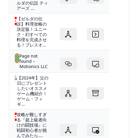
ルダの伝説 ティ
アーズ ...
【ゼルダの伝
説】料理攻略の
決定版！ユニー
ク・幻すべての
料理を完成させ
る！ブレスオ...
Page not
found –
Motionics LLC
【2024年】父の
日にプレゼント
したいオススメ
ゲーム機紹介！
ゲーム・フィ
ギ...
攻略が難しすぎ
る『超上級者向
けの闘技場』に
戦闘初心者が挑
んでみたら....