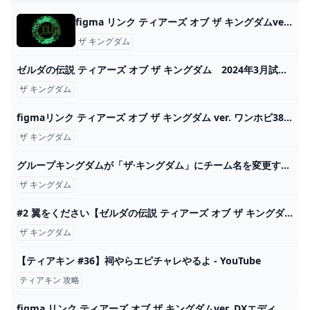
figma リンク ティアーズ オブ ザ キングダムver. DXエディション｜グッドスマイルカンパニー公式ショップ
ザ キングダム
ゼルダの伝説 ティアーズ オブ ザ キングダム 2024年3月試奏会 / The Legend of Zelda: TotK Mar. 2024 Trial Session - YouTube
ザ キングダム
figmaリンク ティアーズ オブ ザ キングダム ver. ワンホビ38新作フィギュア展示フォトギャラリー
ザ キングダム
グループキングダムが「ザ·キングダム」にチーム名を変更する。所属事務所GFエンターテインメントは4日午後、公式立場を出し「キングダム(KINGDOM)の公式名称がザ·キングダム(The KingDom.. - MK
ザ キングダム
#2 翼をください【ゼルダの伝説 ティアーズ オブ ザ キングダム】 - YouTube
ザ キングダム
【ティアキン #36】祠やらエピチャレやるよ - YouTube
ティアキン 攻略
figma リンク ティアーズ オブ ザ キングダムver. DXエディション GOOD SMILE COMPANY