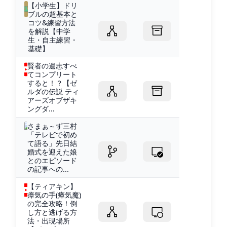
【小学生】ドリ
ブルの超基本と
コツ&練習方法
を解説【中学
生・自主練習・
基礎】
賢者の遺志すべ
てコンプリート
すると！？【ゼ
ルダの伝説 ティ
アーズオブザキ
ングダ...
さまぁ～ず三村
「テレビで初め
て語る」先日結
婚式を迎えた娘
とのエピソード
の記事への...
【ティアキン】
瘴気の手(瘴気魔)
の完全攻略！倒
し方と逃げる方
法・出現場所