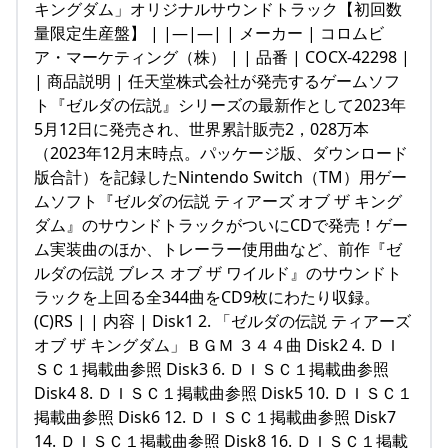
キングダム」オリジナルサウンドトラック【初回数
量限定生産盤】 | |—|—| | メーカー | コロムビ
ア・マーケティング（株） | | 品番 | COCX-42298 |
| 商品説明 | 任天堂株式会社が発売するゲームソフ
ト『ゼルダの伝説』シリーズの最新作として2023年
5月12日に発売され、世界累計販売2，028万本
（2023年12月末時点。パッケージ版、ダウンロード
版合計）を記録したNintendo Switch（TM）用ゲー
ムソフト『ゼルダの伝説 ティアーズ オブ ザ キング
ダム』のサウンドトラックがついにCDで発売！ゲー
ム実装曲のほか、トレーラー使用曲など、前作『ゼ
ルダの伝説 ブレス オブ ザ ワイルド』のサウンドト
ラックを上回る全344曲をCD9枚にわたり収録。
(C)RS | | 内容 | Disk1 2. 「ゼルダの伝説 ティアーズ
オブ ザ キングダム」ＢＧＭ ３４４曲 Disk2 4. ＤＩ
ＳＣ１掲載曲参照 Disk3 6. ＤＩＳＣ１掲載曲参照
Disk4 8. ＤＩＳＣ１掲載曲参照 Disk5 10. ＤＩＳＣ１
掲載曲参照 Disk6 12. ＤＩＳＣ１掲載曲参照 Disk7
14. ＤＩＳＣ１掲載曲参照 Disk8 16. ＤＩＳＣ１掲載