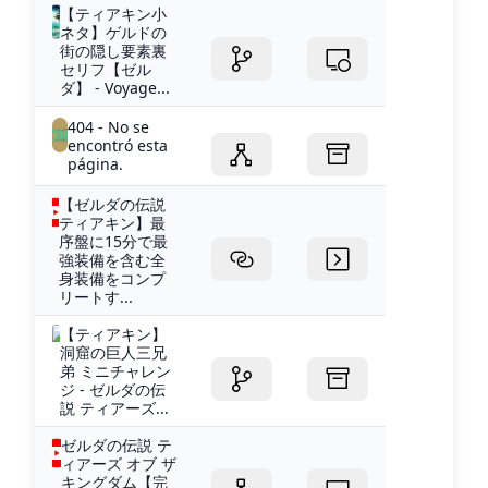
【ティアキン小
ネタ】ゲルドの
街の隠し要素裏
セリフ【ゼル
ダ】 - Voyage...
404 - No se
encontró esta
página.
【ゼルダの伝説
ティアキン】最
序盤に15分で最
強装備を含む全
身装備をコンプ
リートす...
【ティアキン】
洞窟の巨人三兄
弟 ミニチャレン
ジ - ゼルダの伝
説 ティアーズ...
ゼルダの伝説 テ
ィアーズ オブ ザ
キングダム【完