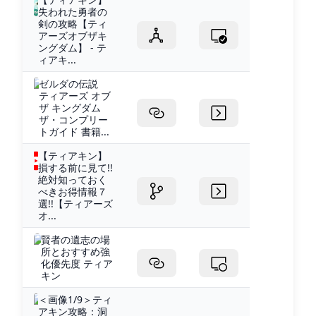
失われた勇者の
剣の攻略【ティ
アーズオブザキ
ングダム】 - テ
ィアキ...
ゼルダの伝説
ティアーズ オブ
ザ キングダム
ザ・コンプリー
トガイド 書籍...
【ティアキン】
損する前に見て!!
絶対知っておく
べきお得情報７
選!!【ティアーズ
オ...
賢者の遺志の場
所とおすすめ強
化優先度 ティア
キン
＜画像1/9＞ティ
アキン攻略：洞