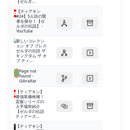
【ゼルダ...
【ティアキン
#24】5人目の賢
者を探せ！【ゼ
ルダの伝説】 -
YouTube
新しいコレクシ
ョン オブ ブレス
ゼルダの伝説 ザ
キングダム ザ オ
ブ ティ...
Page not
found -
Gibraltar
【ティアキン】
最強装備候補！
蛮族シリーズの
入手場所紹介
【ゼルダの伝説
ティアーズ...
【ティアキン】