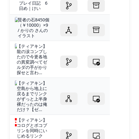
プレイ日記 6
日め｜けい
賢者の石8450個
（￥10000）×9
/ かりの さんの
イラスト
【ティアキン】
龍の涙コンプし
たので今更各地
の異変調べてゼ
ルダの手がかり
探せと言わ...
【ティアキン】
空島から地上に
戻るまでリンク
がずっと上半身
裸だったのは俺
だけ？【ゼ...
【ティアキン】
コログとボコブ
リンを同時にい
じめるリンク