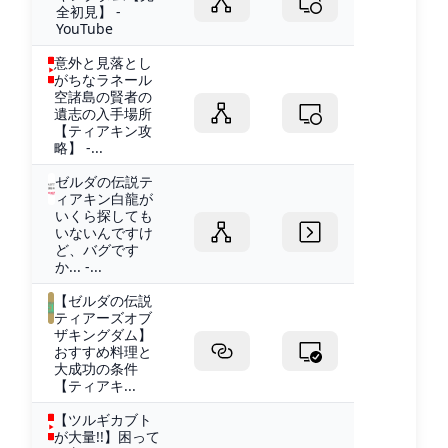
全初見】 -
YouTube
意外と見落とし
がちなラネール
空諸島の賢者の
遺志の入手場所
【ティアキン攻
略】 -...
ゼルダの伝説テ
ィアキン白龍が
いくら探しても
いないんですけ
ど、バグです
か... -...
【ゼルダの伝説
ティアーズオブ
ザキングダム】
おすすめ料理と
大成功の条件
【ティアキ...
【ツルギカブト
が大量!!】困って