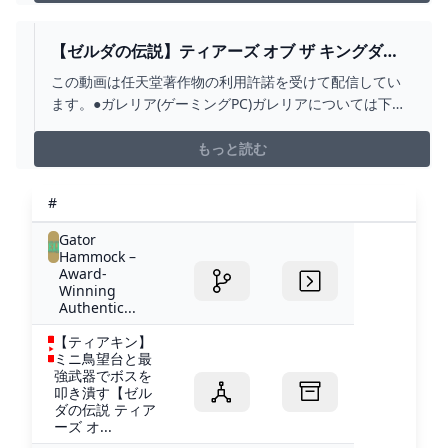
【ゼルダの伝説】ティアーズ オブ ザ キングダ
ム！冒険が再び始まる！#1 - YOUTUBE
この動画は任天堂著作物の利用許諾を受けて配信してい
ます。●ガレリア(ゲーミングPC)ガレリアについては下記
からチェック!・https://onl.tw/8mvJVS5●再生リスト【ゼ
ルダの伝説 ティアーズ オブ ザ キングダム】
もっと読む
https://youtu.be/_KqG0CqDIWg【ゼルダの伝説 ブレス
オブ ...
#
Gator
Hammock –
Award-
Winning
Authentic...
【ティアキン】
ミニ鳥望台と最
強武器でボスを
叩き潰す【ゼル
ダの伝説 ティア
ーズ オ...