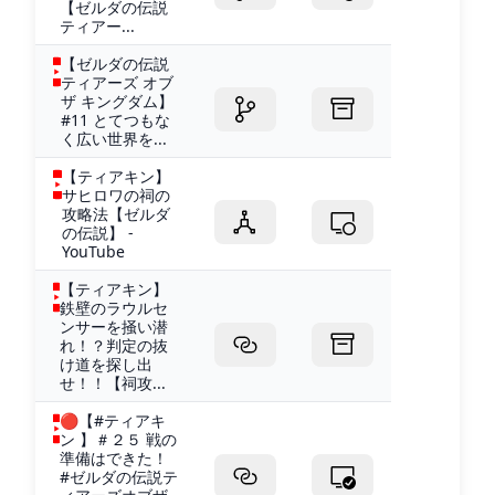
【ゼルダの伝説
ティアー...
【ゼルダの伝説
ティアーズ オブ
ザ キングダム】
#11 とてつもな
く広い世界を...
【ティアキン】
サヒロワの祠の
攻略法【ゼルダ
の伝説】 -
YouTube
【ティアキン】
鉄壁のラウルセ
ンサーを掻い潜
れ！？判定の抜
け道を探し出
せ！！【祠攻...
🔴【#ティアキ
ン 】＃２５ 戦の
準備はできた！
#ゼルダの伝説テ