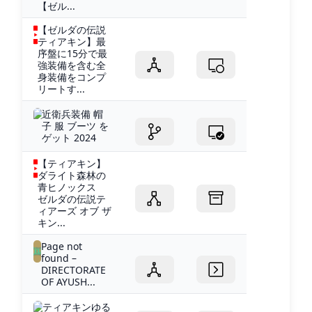
【ゼル...
【ゼルダの伝説
ティアキン】最
序盤に15分で最
強装備を含む全
身装備をコンプ
リートす...
近衛兵装備 帽
子 服 ブーツ を
ゲット 2024
【ティアキン】
ダライト森林の
青ヒノックス
ゼルダの伝説テ
ィアーズ オブ ザ
キン...
Page not
found –
DIRECTORATE
OF AYUSH...
ティアキンゆる