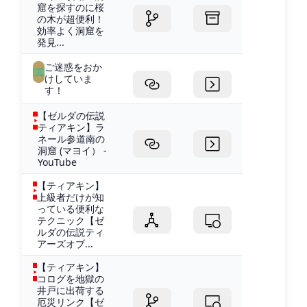
窟を探すのに桜
の木が超便利！
効率よく洞窟を
発見...
ご迷惑をおか
けしていま
す！
【ゼルダの伝説
ティアキン】ラ
ネール参道南の
洞窟 (マヨイ） -
YouTube
【ティアキン】
上級者だけが知
っている便利な
テクニック【ゼ
ルダの伝説ティ
アーズオブ...
【ティアキン】
コログを地獄の
井戸に出荷する
厄災リンク【ゼ