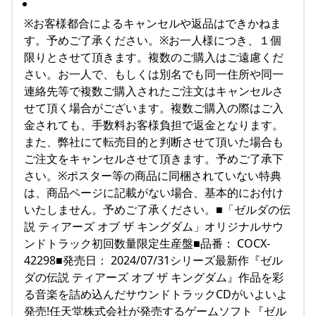
※お客様都合によるキャンセルや返品はできかねま
す。予めご了承ください。※お一人様につき、１個
限りとさせて頂きます。複数のご購入はご遠慮くだ
さい。お一人で、もしくは別名でも同一住所や同一
連絡先等で複数ご購入されたご注文はキャンセルさ
せて頂く場合がございます。複数ご購入の際はご入
金されても、手数料お客様負担で返金となります。
また、弊社にて転売目的と判断させて頂いた場合も
ご注文をキャンセルさせて頂きます。予めご了承下
さい。※ポスター等の商品に同梱されていない特典
は、商品ページに記載がない場合、基本的にお付け
いたしません。予めご了承ください。■「ゼルダの伝
説 ティアーズ オブ ザ キングダム」オリジナルサウ
ンドトラック初回数量限定生産盤■品番： COCX-
42298■発売日： 2024/07/31シリーズ最新作『ゼル
ダの伝説 ティアーズ オブ ザ キングダム』作品を彩
る音楽を詰め込んだサウンドトラックCDがいよいよ
発売!任天堂株式会社が発売するゲームソフト『ゼル