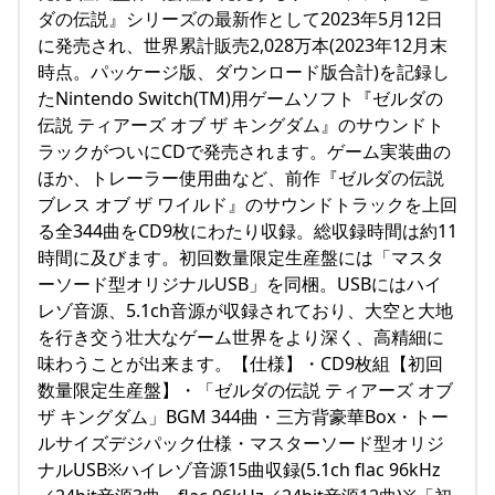
ダの伝説』シリーズの最新作として2023年5月12日
に発売され、世界累計販売2,028万本(2023年12月末
時点。パッケージ版、ダウンロード版合計)を記録し
たNintendo Switch(TM)用ゲームソフト『ゼルダの
伝説 ティアーズ オブ ザ キングダム』のサウンドト
ラックがついにCDで発売されます。ゲーム実装曲の
ほか、トレーラー使用曲など、前作『ゼルダの伝説
ブレス オブ ザ ワイルド』のサウンドトラックを上回
る全344曲をCD9枚にわたり収録。総収録時間は約11
時間に及びます。初回数量限定生産盤には「マスタ
ーソード型オリジナルUSB」を同梱。USBにはハイ
レゾ音源、5.1ch音源が収録されており、大空と大地
を行き交う壮大なゲーム世界をより深く、高精細に
味わうことが出来ます。【仕様】・CD9枚組【初回
数量限定生産盤】・「ゼルダの伝説 ティアーズ オブ
ザ キングダム」BGM 344曲・三方背豪華Box・トー
ルサイズデジパック仕様・マスターソード型オリジ
ナルUSB※ハイレゾ音源15曲収録(5.1ch flac 96kHz