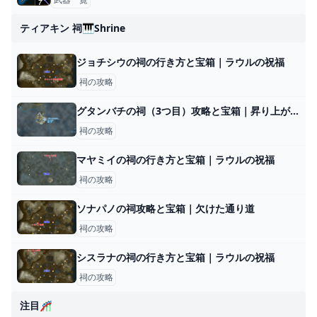
ティアキン 祠🎹shrine
ジョチシウの祠の行き方と宝箱｜ラウルの祝福
祠の攻略
グタンバチの祠（3つ目）攻略と宝箱｜昇り上がる力
祠の攻略
マヤミイの祠の行き方と宝箱｜ラウルの祝福
祠の攻略
ソナパノの祠攻略と宝箱｜欠けた通り道
祠の攻略
シスラナの祠の行き方と宝箱｜ラウルの祝福
祠の攻略
注目🎢