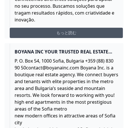
no seu processo. Buscamos soluções que
tragam resultados rápidos, com criatividade e
inovação.
もっと読む
BOYANA INC YOUR TRUSTED REAL ESTATE
PARTNER IN BULGARIA
P. O. Box 54, 1000 Sofia, Bulgaria +359 (88) 830
90
50contact@boyanainc.com
Boyana Inc. is a
boutique real estate agency. We connect buyers
and tenants with elite properties in the metro
area and Bulgaria’s seaside and mountain
resorts. We look forward to working with you!
high end apartments in the most prestigious
areas of the Sofia metro
new modern offices in attractive areas of Sofia
city