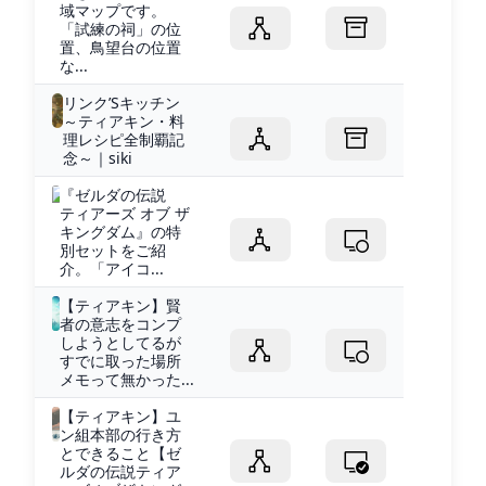
域マップです。
「試練の祠」の位
置、鳥望台の位置
な...
リンク’Sキッチン
～ティアキン・料
理レシピ全制覇記
念～｜siki
『ゼルダの伝説
ティアーズ オブ ザ
キングダム』の特
別セットをご紹
介。「アイコ...
【ティアキン】賢
者の意志をコンプ
しようとしてるが
すでに取った場所
メモって無かった...
【ティアキン】ユ
ン組本部の行き方
とできること【ゼ
ルダの伝説ティア