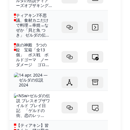
ルダの伝説ティア
ーズオブザキング...
ティアキン7不思
議、食材カニだけ
で料理→串焼→な
ぜか「貝と魚 つ
き」 ゼルダの伝...
炎の神殿 5つの
錠 宝箱「全13
個」 ボス戦 ボ
ルドゴーマ ノー
ダメージ ゴロ...
14 apr. 2024 —
ゼルダの伝説
2024
<NSw>ゼルダの伝
説 ブレスオブザワ
イルド プレイ日
記 「ゲルドの
街、恋のレッ...
【ティアキン】皆