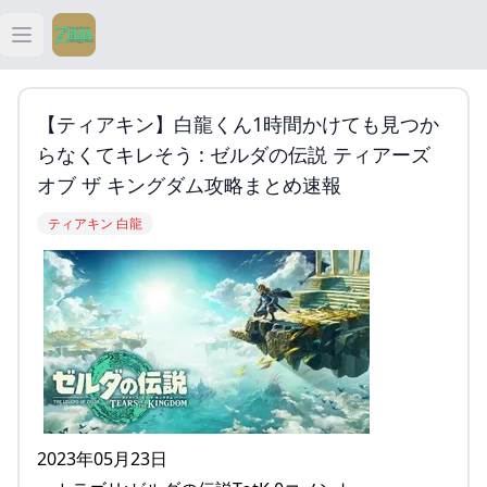
Open main menu
ティアキン
【ティアキン】白龍くん1時間かけても見つか
ティアキン 祠
らなくてキレそう : ゼルダの伝説 ティアーズ
オブ ザ キングダム攻略まとめ速報
ティアキン 武器
ティアキン 白龍
ティアキン 攻略
2023年05月23日