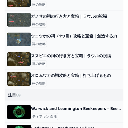
祠の攻略
ガノサの祠の行き方と宝箱｜ラウルの祝福
祠の攻略
ウコウホの祠（1つ目）攻略と宝箱｜創造する力
祠の攻略
ススビエの祠の行き方と宝箱｜ラウルの祝福
祠の攻略
オロムワカの祠攻略と宝箱｜打ち上げるもの
祠の攻略
注目👀
Warwick and Leamington Beekeepers – Beekeeping in Leamington and Warwick
ティアキン 白龍