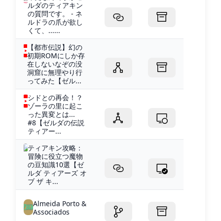
ルダのティアキン
の質問です。 - ネ
ルドラの爪が欲し
くて、......
【都市伝説】幻の
初期ROMにしか存
在しないなぞの没
洞窟に無理やり行
ってみた【ゼル...
シドとの再会！？
ゾーラの里に起こ
った異変とは...
#8【ゼルダの伝説
ティアー...
ティアキン攻略：
冒険に役立つ魔物
の豆知識10選【ゼ
ルダ ティアーズ オ
ブ ザ キ...
Almeida Porto &
Associados