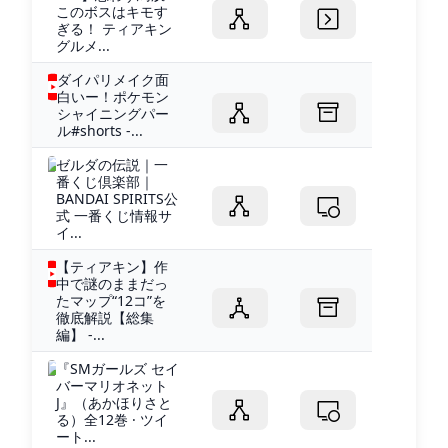
このボスはキモす
ぎる！ ティアキン
グルメ...
ダイパリメイク面
白いー！ポケモン
シャイニングパー
ル#shorts -...
ゼルダの伝説｜一
番くじ倶楽部｜
BANDAI SPIRITS公
式 一番くじ情報サ
イ...
【ティアキン】作
中で謎のままだっ
たマップ“12コ”を
徹底解説【総集
編】 -...
『SMガールズ セイ
バーマリオネット
J』（あかほりさと
る）全12巻 · ツイ
ート...