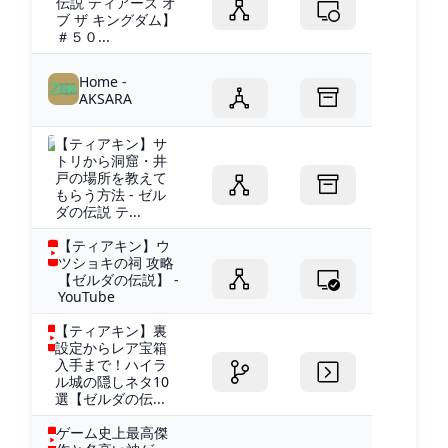
伝説 ティアーズ オ
ブ ザ キングダム】
＃５０...
Home -
AKSARA
【ティアキン】サ
トリから洞窟・井
戸の場所を教えて
もらう方法 - ゼル
ダの伝説 テ...
【ティアキン】ウ
ツショキの祠 攻略
【ゼルダの伝説】 -
YouTube
【ティアキン】裏
設定からレア宝箱
入手まで！ハイラ
ル城の隠しネタ10
選【ゼルダの伝...
ゲーム史上最高傑