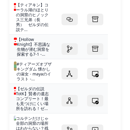
【ティアキン】コ
ーラル湖のほとり
の洞窟のヒノック
ス三兄弟（長
男） ゼルダの伝
説テ...
【Hollow
Knight】不思議な
生物が潜む洞窟を
探索する7-1 -...
#ティアーズオブザ
キングダム 懐かし
の淑女 - mayaのイ
ラスト -...
【ゼルダの伝説
TotK】賢者の遺志
コンプリート！最
も見つけにくい場
所を訪れる！ゼ...
コルテンだけじゃ
全部の洞窟の場所
はわからない？残