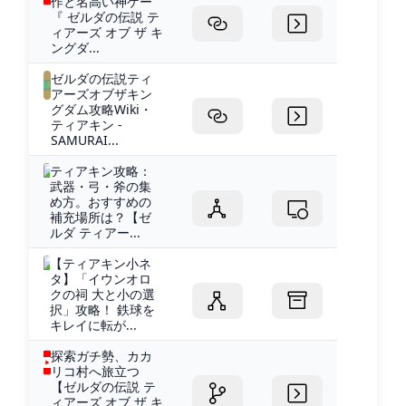
作と名高い神ゲー
『 ゼルダの伝説 テ
ィアーズ オブ ザ キ
ングダ...
ゼルダの伝説ティ
アーズオブザキン
グダム攻略Wiki・
ティアキン -
SAMURAI...
ティアキン攻略：
武器・弓・斧の集
め方。おすすめの
補充場所は？【ゼ
ルダ ティアー...
【ティアキン小ネ
タ】「イウンオロ
クの祠 大と小の選
択」攻略！ 鉄球を
キレイに転が...
探索ガチ勢、カカ
リコ村へ旅立つ
【ゼルダの伝説 テ
ィアーズ オブ ザ キ