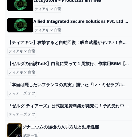
LuckyStore – Productos en linea
ティアキン 白龍
Allied Integrated Secure Solutions Pvt. Ltd – Security Service In Hyderabad
ティアキン 白龍
【ティアキン】攻撃すると自動回復！吸血武器がヤバい！白龍素材とルートの紹介！序盤に絶対取っておこう！【ゼルダの伝説ティアーズオブザキングダム】 - YouTube
ティアキン 白龍
【ゼルダの伝説TotK】白龍に乗って１周旅行、作業用BGM【ティアーズオブザキングダム】 - YouTube
ティアキン 白龍
「本当は隠したいフランスの真実」描いた『レ・ミゼラブル』製作陣の新作がスゴい！『ティアーズ・オブ・ブラッド』＆『バティモン5 望まれざる者』 映画 BANGER!!!（バンガー） 映画愛、爆発!!!
ティアーズ オブ
『ゼルダ ティアーズ』公式設定資料集が発売に！予約受付中 – Nintendo DREAM WEB
ティアーズ オブ
ゾナニウムの強槍の入手方法と効果性能
武器一覧