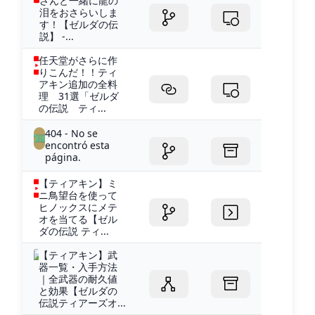
さんと一緒に龍の
泪をおさらいしま
す！【ゼルダの伝
説】 -...
任天堂がさらに作
りこんだ！！ティ
アキン追加の全料
理 31選「ゼルダ
の伝説 ティ...
404 - No se
encontró esta
página.
【ティアキン】ミ
ニ鳥望台を使って
ヒノックスにメテ
オを当てる【ゼル
ダの伝説 ティ...
【ティアキン】武
器一覧・入手方法
｜全武器の耐久値
と効果【ゼルダの
伝説ティアーズオ...