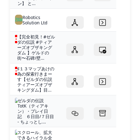
ン】 と...
Robotics
Solution Ltd
【完全初見！#ゼル
ダの伝説 #ティア
ーズオブザキング
ダム 】ゲルドの
街〜石碑/壁...
♯１３マップあけの
為の探索行きまー
す【ゼルダの伝説
ティアーズオブザ
キングダム】目...
ゼルダの伝説
TotK（ティアキ
ン）・プレイ日
記 ６日目/７日目
- ちょっとし...
スクロール、拡大
できるハイラル全