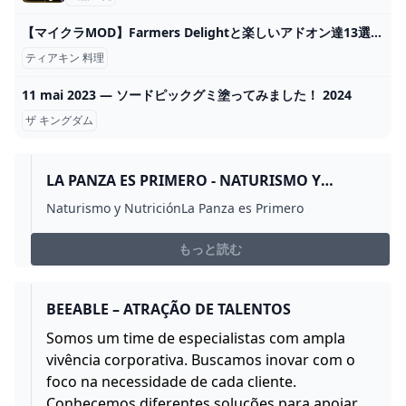
【マイクラMOD】Farmers Delightと楽しいアドオン達13選【農業・料理MOD】 - YouTube
ティアキン 料理
11 mai 2023 — ソードピックグミ塗ってみました！ 2024
ザ キングダム
LA PANZA ES PRIMERO - NATURISMO Y
NUTRICIÓN
Naturismo y NutriciónLa Panza es Primero
もっと読む
BEEABLE – ATRAÇÃO DE TALENTOS
Somos um time de especialistas com ampla
vivência corporativa. Buscamos inovar com o
foco na necessidade de cada cliente.
Conhecemos diferentes soluções para apoiar