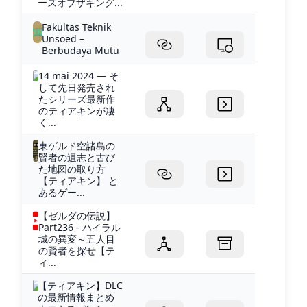
ーズオブザキング...
Fakultas Teknik
Unsoed –
Berbudaya Mutu
14 mai 2024 — そ
して先日発売され
たシリーズ最新作
のティアキンが凄
く...
東ゲルド空諸島の
賢者の遺志と古び
た地図の取り方
【ティアキン】 と
あるゲー...
【ゼルダの伝説】
Part236 - ハイラル
城の異変～五人目
の賢者を探せ【テ
ィ...
【ティアキン】DLC
の最新情報まとめ