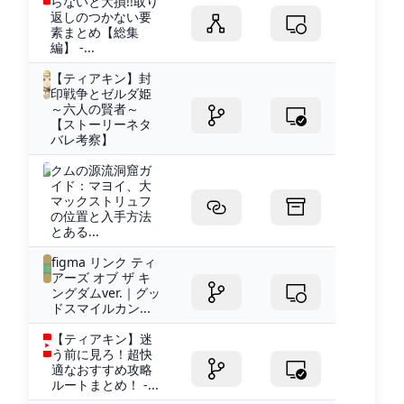
らないと大損!!取り
返しのつかない要
素まとめ【総集
編】 -...
【ティアキン】封
印戦争とゼルダ姫
～六人の賢者～
【ストーリーネタ
バレ考察】
クムの源流洞窟ガ
イド：マヨイ、大
マックストリュフ
の位置と入手方法
とある...
figma リンク ティ
アーズ オブ ザ キ
ングダムver.｜グッ
ドスマイルカン...
【ティアキン】迷
う前に見ろ！超快
適なおすすめ攻略
ルートまとめ！ -...