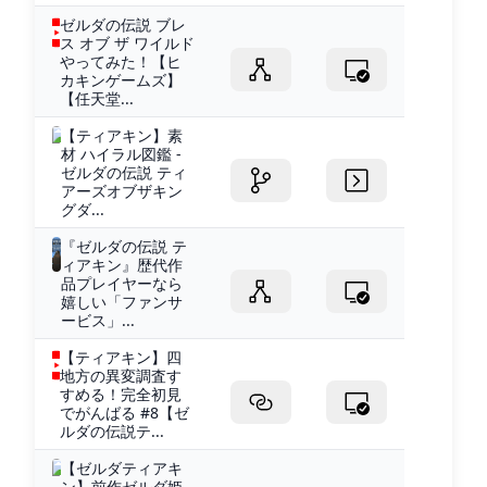
ゼルダの伝説 ブレ
ス オブ ザ ワイルド
やってみた！【ヒ
カキンゲームズ】
【任天堂...
【ティアキン】素
材 ハイラル図鑑 -
ゼルダの伝説 ティ
アーズオブザキン
グダ...
『ゼルダの伝説 テ
ィアキン』歴代作
品プレイヤーなら
嬉しい「ファンサ
ービス」...
【ティアキン】四
地方の異変調査す
すめる！完全初見
でがんばる #8【ゼ
ルダの伝説テ...
【ゼルダティアキ
ン】前作ゼルダ姫