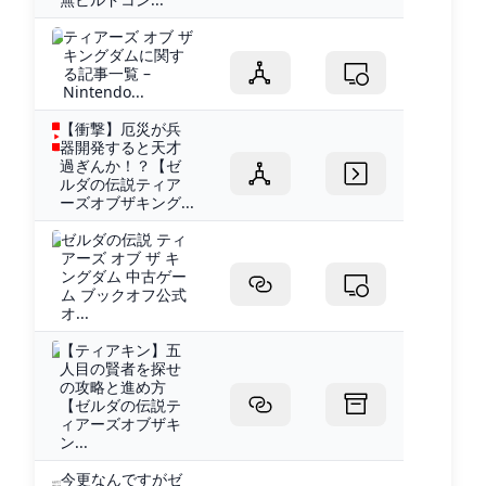
ティアーズ オブ ザ
キングダムに関す
る記事一覧 –
Nintendo...
【衝撃】厄災が兵
器開発すると天才
過ぎんか！？【ゼ
ルダの伝説ティア
ーズオブザキング...
ゼルダの伝説 ティ
アーズ オブ ザ キ
ングダム 中古ゲー
ム ブックオフ公式
オ...
【ティアキン】五
人目の賢者を探せ
の攻略と進め方
【ゼルダの伝説テ
ィアーズオブザキ
ン...
今更なんですがゼ