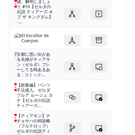
謎、解明しましょ
う #10【ゼルダの
伝説 ティアーズ オ
ブ ザ キングダム】
-...
El Escultor de
Cuerpos
京都に思い出があ
る夫婦がティアキ
ン（ゼルダ）プレ
ーしてる時あるあ
る : コミック...
【総集編】パンツ
不法侵入。ゼルダ
プルア ルージュ ヨ
ナ【ゼルダの伝説
ティアーズ...
【ティアキン】ナ
チョヤハの祠攻略
（フルテロップ）
ゼルダの伝説ティ