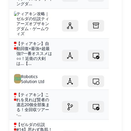
ングダ...
ティアキン攻略｜
ゼルダの伝説ティ
アーズオブザキン
グダム - ゲームウ
ィズ
【ティアキン】自
動回復×最強=超最
強!?一番オススメは
○○！近衛の大剣
は...【...
Robotics
Solution Ltd
【ティアキン】こ
れを見れば賢者の
遺志20個全部集ま
る！全回収ツアー
-...
【ゼルダの伝説
#14】思わず鳥肌！