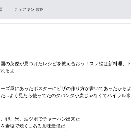
器
ティアキン 攻略
:268報告全国の英傑が見つけたレシピを教え合おう！スレ絵は新料理、
作れるよ
:497報告チーズ屋にあったポスターにピザの作り方が書いてあったから
った…よく見たら使ってたのタバンタ小麦じゃなくてハイラル米
86報告肉、卵、米、油ツボでチャーハン出来た
31報告肉を岩塩で焼く…ある意味最強だ