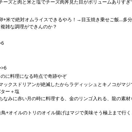
:3126報告チーズと肉と米と塩でチーズ肉丼見た目がボリュームありす
0111報告卵+米で絶対オムライスできるやろ！→目玉焼き乗せご飯…多
は複雑な調理ができんのか？
>6
>>6
るのに料理になる時点で奇跡やぞ
:3010報告マックスドリアンが絶滅したからラディッシュとキノコがマ
バター＋塩
0:132報告ちなみに赤い月の時に料理する、金のリンゴ入れる、龍の素
:1415報告鳥+オイルのトリのオイル揚げはマジで美味そう極上まで行