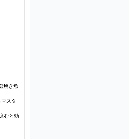
か塩焼き魚
らマスタ
じ込むと効