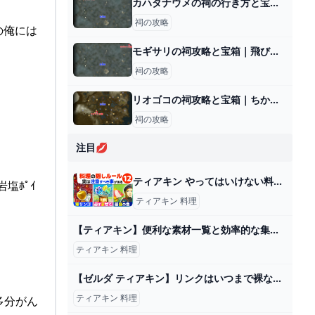
カハタナウメの祠の行き方と宝箱｜ラウルの祝福
祠の攻略
けの俺には
モギサリの祠攻略と宝箱｜飛び出す勇気
祠の攻略
リオゴコの祠攻略と宝箱｜ちからの伝達
祠の攻略
注目💋
ティアキン やってはいけない料理がある！料理の隠れたコツ１２選 ゼルダの伝説 ティアーズ オブ ザ キングダム - YouTube
塩ﾎﾟｲ
ティアキン 料理
【ティアキン】便利な素材一覧と効率的な集め方【ゼルダの伝説ティアーズオブザキングダム】 ティアキン（ゼルダの伝説ティアーズオブザキングダム）攻略wiki - ゲーム乱舞
ティアキン 料理
【ゼルダ ティアキン】リンクはいつまで裸なんだ？│SWITCH速報
ティアキン 料理
み多分がん