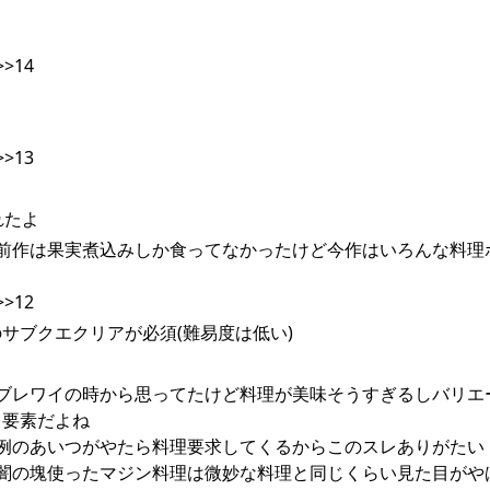
>14
>13
れたよ
3:397報告前作は果実煮込みしか食ってなかったけど今作はいろんな料
>12
サブクエクリアが必須(難易度は低い)
4:247報告ブレワイの時から思ってたけど料理が美味そうすぎるしバリ
ト要素だよね
:523報告例のあいつがやたら料理要求してくるからこのスレありがたい
:237報告闇の塊使ったマジン料理は微妙な料理と同じくらい見た目がや