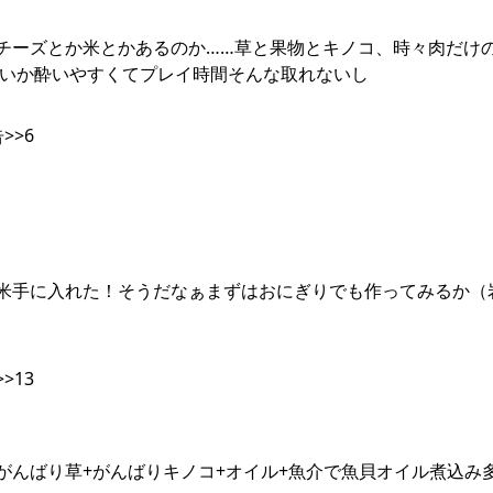
9:366報告チーズとか米とかあるのか……草と果物とキノコ、時々肉だ
せいか酔いやすくてプレイ時間そんな取れないし
>>6
:318報告米手に入れた！そうだなぁまずはおにぎりでも作ってみるか（岩
>13
:373報告がんばり草+がんばりキノコ+オイル+魚介で魚貝オイル煮込