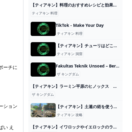
【ティアキン】料理のおすすめレシピと効果【ゼルダの伝説ティアーズオブザキングダム】 ティアキン（ゼルダの伝説ティアーズオブザキングダム）攻略wiki - ゲーム乱舞
ティアキン 料理
TikTok - Make Your Day
ティアキン 料理
【ティアキン】チューリはどこにいる？へブラ山南岳洞窟の場所など【ゼルダの伝説 ティアーズオブザキングダム】 – ぶこもり
ティアキン 洞窟
Fakultas Teknik Unsoed – Berbudaya Mutu
理ポーチに
ザ キングダム
【ティアキン】ラーミン平原のヒノックス ゼルダの伝説ティアーズ オブ ザ キングダム #ゼルダの伝説 #ティアキン #zelda - YouTube
ザ キングダム
エーション
【ティアキン】土遁の術を使う方法（イーガ団のアジトの場所）【ゼルダの伝説ティアーズオブザキングダム】
ティアキン 攻略
ばい え
【ティアキン】イワロックやイエロックのラクな倒し方【ゼルダの伝説ティアーズオブザキングダム】