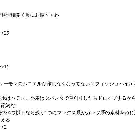
011報告料理欄開く度にお腹すくわ
>29
>11
8:132報告サーモンのムニエルが作れなくなってない？フィッシュパイ
:1910報告米はハテノ、小麦はタバンタで草刈りしたらドロップするか
ら節約だ
:355報告食材4つ以下なら残り1つにマックス系かガッツ系の素材をね
消える
>>2