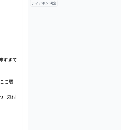
ティアキン 洞窟
が怖すぎて
ここ覗
のね…気付