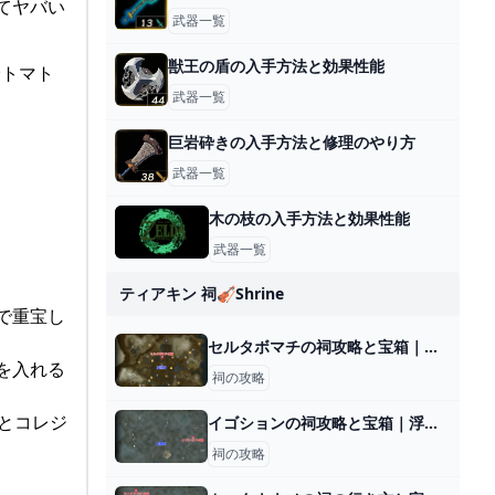
ぎてヤバい
武器一覧
獣王の盾の入手方法と効果性能
分トマト
武器一覧
巨岩砕きの入手方法と修理のやり方
武器一覧
木の枝の入手方法と効果性能
武器一覧
ティアキン 祠🎻shrine
ジで重宝し
セルタボマチの祠攻略と宝箱｜支えるかたち
材を入れる
祠の攻略
くとコレジ
イゴションの祠攻略と宝箱｜浮遊する水
祠の攻略