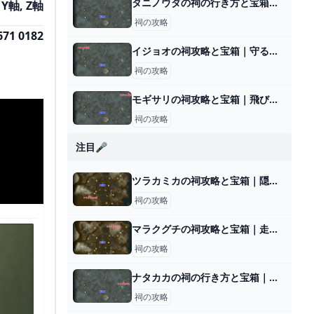
タニノウダの祠の行き方と宝箱｜ラウルの祝福
 Y軸, Z軸
祠の攻略
671 0182
イジョオの祠攻略と宝箱｜守るだけにあらず
祠の攻略
モギサリの祠攻略と宝箱｜飛び出す勇気
祠の攻略
注目🎤
ツラカミカの祠攻略と宝箱｜隠されし鉄
祠の攻略
マラクグチの祠攻略と宝箱｜走破するもの
祠の攻略
ナタカカの祠の行き方と宝箱｜ラウルの祝福
祠の攻略