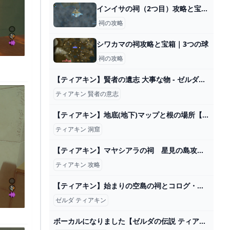
インイサの祠（2つ目）攻略と宝箱｜組み合わせる力
祠の攻略
シワカマの祠攻略と宝箱｜3つの球
祠の攻略
【ティアキン】賢者の遺志 大事な物 - ゼルダの伝説 ティアーズオブザキングダム 攻略Wiki ティアキン ： ヘイグ攻略まとめWiki
ティアキン 賢者の意志
【ティアキン】地底(地下)マップと根の場所【ゼルダの伝説ティアーズオブザキングダム】 - ゲームウィズ
ティアキン 洞窟
【ティアキン】マヤシアラの祠 星見の島攻略【ゼルダの伝説】 - YouTube
ティアキン 攻略
【ティアキン】始まりの空島の祠とコログ・宝箱の場所【ゼルダの伝説ティアーズオブザキングダム】 - ゲームウィズ
ゼルダ ティアキン
ボーカルになりました【ゼルダの伝説 ティアーズオブザキングダム】#65 - YouTube