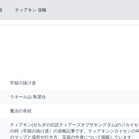
器
ティアキン 攻略
牢獄の抜け道
ラネール山 鳥望台
魔法の長杖
ティアキン(ゼルダの伝説ティアーズオブザキングダム)のジカイセ
の祠（牢獄の抜け道）の攻略記事です。ティアキンジカイセンの
のマップと場所や行き方、宝箱の中身について掲載しています。