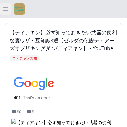
Open main menu
ティアキン
【ティアキン】必ず知っておきたい武器の便利
ティアキン 祠
な裏ワザ・豆知識8選【ゼルダの伝説ティアー
ズオブザキングダム/ティアキン】 - YouTube
ティアキン 武器
ティアキン 攻略
ティアキン 攻略
#0
#1