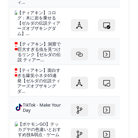
ィ...
【ティアキン】コロ
グ：木に岩を乗せる
【ゼルダの伝説ティア
ーズオブザキングダ
ム】...
【ティアキン】洞窟で
巨大すぎる虫を見つけ
るリンク【ゼルダの伝
説 ティアー...
【ティアキン】面白す
ぎる爆笑小ネタ65連
発【ゼルダの伝説ティ
アーズオブザキング
ダ...
TikTok - Make Your
Day
【ポケモンGO】テッ
カグヤの色違いとおす
すめ技&弱点 - ゲーム