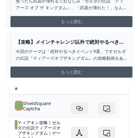
使ったら武器が壊れるでおなじみ『ゼルダの伝説 ティ
グダム】 ゲーム・エンタメ最新情報のファミ
アーズ オブ ザ キングダム』。「武器が壊れた！」なんて
通.COM
叫びたくなることもあるだろう。そんな嘆きの声に対し
ての解答を掲載。本作の新要素“スクラビルド”を活用し、
もっと読む
強力な武器が壊れた場合に備えよう。
【攻略】メインチャレンジ以外で絶対やるべきイ
ベント9選【ゼルダの伝説ティアーズオブザキング
今回のテーマは「絶対やるべきイベント9選」ですゼルダ
ダム/ティアキン】【ゆっくり解説】 - YOUTUBE
の伝説『ティアーズオブザキングダム』の攻略動画をあ
げています。■お借りしたBGMしゃろう様 おどれグロッ
ケンシュピールしゃろう様 神隠しの真相しゃろう様 10℃
もっと読む
しゃろう様 You and
me(https://www.youtube.com/@Sharo...
#
ShieldSquare
Captcha
ティアキン攻略｜ゼル
ダの伝説ティアーズオ
ブザキングダム｜ゲー