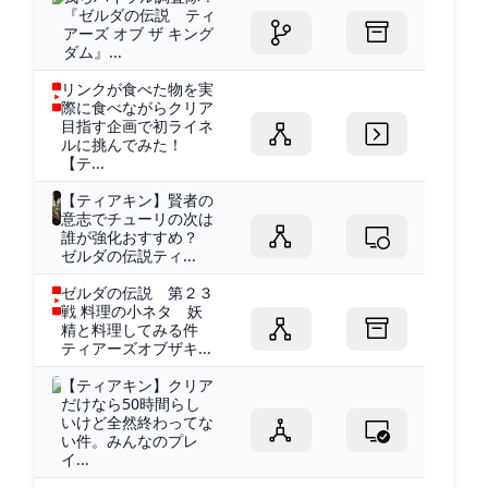
『ゼルダの伝説 ティ
アーズ オブ ザ キング
ダム』...
リンクが食べた物を実
際に食べながらクリア
目指す企画で初ライネ
ルに挑んでみた！
【テ...
【ティアキン】賢者の
意志でチューリの次は
誰が強化おすすめ？
ゼルダの伝説ティ...
ゼルダの伝説 第２３
戦 料理の小ネタ 妖
精と料理してみる件
ティアーズオブザキ...
【ティアキン】クリア
だけなら50時間らし
いけど全然終わってな
い件。みんなのプレ
イ...