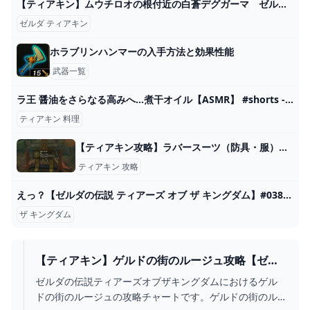
【ティアキン】ムウチロオの根付近の白蒼デグガーマ ゼルダの伝説ティアーズ オブ ザ キングダム #ゼルダの伝説 #ティアキン #zelda #shorts - YouTube
ゼルダ ティアキン
ホラブリンハンマーの入手方法と効果性能
武器一覧
ラ王 醤油をさらなる高みへ…煮干オイル【ASMR】 #shorts - YouTube
ティアキン 料理
【ティアキン攻略】ラバースーツ（防具・服）の場所と取り方｜ラムダの財宝・草笛の丘の洞窟【ゼルダティアーズオブザキングダム】│KOUs gameplay guide
ティアキン 攻略
えっ？【ゼルダの伝説 ティアーズ オブ ザ キングダム】#038 - YouTube
ザ キングダム
【ティアキン】ゲルドの街のルージュ攻略【ゼル
ダの伝説ティアーズオブザキングダム】 - ゲーム
ゼルダの伝説ティアーズオブザキングダムにおけるゲル
ウィズ
ドの街のルージュの攻略チャートです。ゲルドの街のル