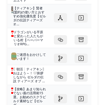
ムエイト
【ティアキン】賢者
(盟約)の使い方とおす
すめ強化優先度【ゼル
ダの伝説ティアーズ
オ...
ドラゴンがいる平原
と変わった人たちが
いる村【ペーパーマ
リオRPG...
ご迷惑をおかけして
います！
〖朝活┊ティアキン〗
おはよう～！🤍挨拶
しながら ゼルダの伝
説 ティアーズ オブ ...
【攻略】あまり知られ
てない盾の活用術15
選。お勧めのスクラビ
ルド素材など【ゼル
ダ...