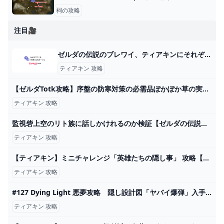
祠の攻略
注目🎥
ゼルダの伝説のブレワイ、ティアキンにそれぞれ400時間ほど注ぎ、ガ... - Yahoo!知恵袋
ティアキン 攻略
【ゼルダTotk攻略】序盤の防寒対策の必需品ぽかぽか草の実を効率よく回収できるルートはこちら！ - YouTube
ティアキン 攻略
監視砦上空のリト族に話しかけれるのか検証【ゼルダの伝説ティアーズオブザキングダム攻略 ティアキン】ゆっくり実況 - YouTube
ティアキン 攻略
【ティアキン】ミニチャレンジ「英雄たちの隠し事」 攻略【ゼルダの伝説】 - YouTube
ティアキン 攻略
#127 Dying Light 悪夢攻略 隠し設計図「ヤバイ爆弾」入手 - YouTube
ティアキン 攻略