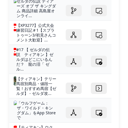
ゼルダの伝説 ティア
ーズ オブ ザ キングダ
ム 商品詳細 高島屋オ
ンライ...
【XP3277】公式大会
練習日記＃1【スプラ
トゥーン3/初見さんコ
メント大歓迎】...
#17 【 ゼルダの伝
説 ティアキン 】ゼ
ルダはどこにいるん
だ？ 龍の泪「 ゼ
ル...
【ティアキン】テリー
馬宿別商品・値段一
覧！おすすめ馬宿【ゼ
ルダ】 - ゼルダ攻...
‎「ウルフゲーム：
ザ・ワイルド・キン
グダム」をApp Store
で
【ティアキン】ウク