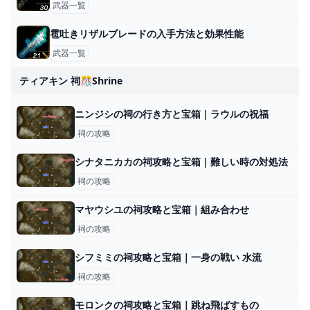
武器一覧
雹吐きリザルブレードの入手方法と効果性能
武器一覧
ティアキン 祠🎊shrine
ニンジシの祠の行き方と宝箱｜ラウルの祝福
祠の攻略
シナタニカカの祠攻略と宝箱｜難しい時の対処法
祠の攻略
マヤウシユの祠攻略と宝箱｜組み合わせ
祠の攻略
シフミミの祠攻略と宝箱｜一身の戦い 水流
祠の攻略
モロンクの祠攻略と宝箱｜跳ね飛ばすもの