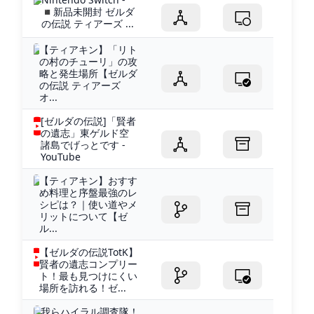
◾️新品未開封 ゼルダ
の伝説 ティアーズ ...
【ティアキン】「リト
の村のチューリ」の攻
略と発生場所【ゼルダ
の伝説 ティアーズ
オ...
[ゼルダの伝説]「賢者
の遺志」東ゲルド空
諸島でげっとです -
YouTube
【ティアキン】おすす
め料理と序盤最強のレ
シピは？｜使い道やメ
リットについて【ゼ
ル...
【ゼルダの伝説TotK】
賢者の遺志コンプリー
ト！最も見つけにくい
場所を訪れる！ゼ...
我らハイラル調査隊！