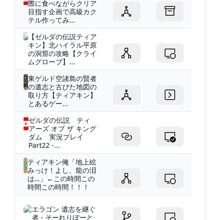
際に食べながらクリア
目指す企画で高級カク
テル作ってみ...
【ゼルダの伝説ティア
キン】北ハイラル平原
の洞窟の攻略【クライ
ムグローブ】...
東ゲルド空諸島の賢者
の遺志と古びた地図の
取り方【ティアキン】
とあるゲー...
ゼルダの伝説 ティ
アーズ オブ ザ キング
ダム 実況プレイ
Part22 -...
ティアキン俺「地上絵
みっけ！よし、龍の泪
は…」←この時間この
時間この時間！！！
エラゴン 遺志を継ぐ
者 - そーれりぽーと