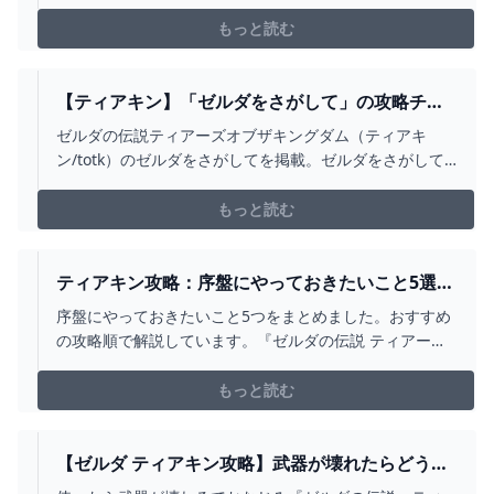
ージュへの行き方や、チャレンジの進め方などをまとめ
ているので、ティアキンゲルドの街のルージュ攻略の参
もっと読む
考にどうぞ。
【ティアキン】「ゼルダをさがして」の攻略チャ
ート【ゼルダの伝説ティアーズオブザキングダ
ゼルダの伝説ティアーズオブザキングダム（ティアキ
ム】 - 神ゲー攻略
ン/totk）のゼルダをさがしてを掲載。ゼルダをさがして
前半の攻略チャートや、後半を進める条件についても紹
介しています。
もっと読む
ティアキン攻略：序盤にやっておきたいこと5選
【ゼルダ ティアーズ オブ ザ キングダム日記＃
序盤にやっておきたいこと5つをまとめました。おすすめ
26】 - 電撃オンライン
の攻略順で解説しています。『ゼルダの伝説 ティアーズ
オブ ザ キングダム（ティアキン）』
もっと読む
【ゼルダ ティアキン攻略】武器が壊れたらどうす
ればいい？ 対策を解説【ティアーズ オブ ザ キン