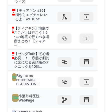
ウィズ
【ティアキン #36】
祠やらエピチャレや
るよ - YouTube
【ティアキン】地底で
ここだけは行こう！6
つの地底で行くべき場
所まとめ！【ティア
ー...
【ゼルダTotK】初心者
必見！！！序盤が劇的
に楽になる必須級のテ
クニックを10個...
Página no
encontrada –
BLACKSTONE
小酒外科医院-
WebPage
Nintendo Switch -