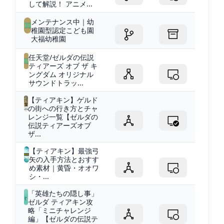
して解説！ アニメ...
メンテナンス中｜幼
稚園型認定こども園
大福幼稚園
任天堂/ゼルダの伝説
ティアーズ オブ ザ キ
ングダム オリジナル
サウンドトラッ...
【ティアキン】ゲルド
の街への行き方とチャ
レンジ一覧【ゼルダの
伝説ティアーズオブ
ザ...
【ティアキン】最強弓
矢の入手方法とおすす
め素材｜黄昏・オオワ
シ・...
「英雄たちの隠し事」
ゼルダ ティアキン攻
略「ミニチャレンジ
編」【ゼルダの伝説テ