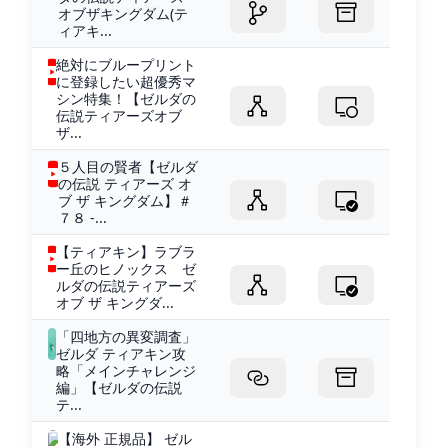
オブザキングダム(テ
ィアキ...
絶対にブループリント
に登録したい超優秀マ
シン特集！【ゼルダの
伝説ティアーズオブ
ザ...
５人目の賢者【ゼルダ
の伝説 ティアーズ オ
ブ ザ キングダム】＃
７８ -...
【ティアキン】ラブラ
ー丘のヒノックス ゼ
ルダの伝説ティアーズ
オブ ザ キングダ...
「四地方の異変調査」
ゼルダ ティアキン攻
略「メインチャレンジ
編」【ゼルダの伝説
テ...
【海外 正規品】 ゼル