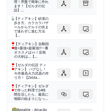
理！序盤で簡単に作れ
ます！【ゼルダの伝
説】...
【ティアキン】砂漠の
歩き方。カラカラバザ
ールからゲルドの街ま
で迷わずに進む方法
【...
【ティアキン】自動回
復×最強=超最強!?一番
オススメは○○！近衛
の大剣は...【...
【ゼルダの伝説 ティ
アキン】 バグなし！
今作最高火力武器の作
り方！【Zelda...
【ティアキン】ゼルダ
で作った料理で24時
間生活したら、最高に
地獄の始まりになっ...
Beeable – Atração