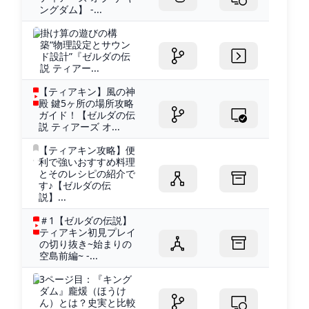
ングダム】 -...
掛け算の遊びの構
築“物理設定とサウン
ド設計”『ゼルダの伝
説 ティアー...
【ティアキン】風の神
殿 鍵5ヶ所の場所攻略
ガイド！【ゼルダの伝
説 ティアーズ オ...
【ティアキン攻略】便
利で強いおすすめ料理
とそのレシピの紹介で
す♪【ゼルダの伝
説】...
＃1【ゼルダの伝説】
ティアキン初見プレイ
の切り抜き~始まりの
空島前編~ -...
3ページ目：『キング
ダム』龐煖（ほうけ
ん）とは？史実と比較