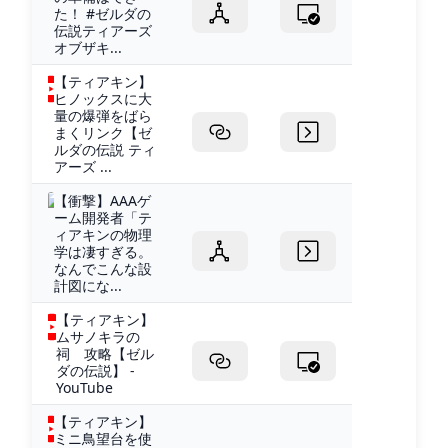
た！ #ゼルダの
伝説ティアーズ
オブザキ...
【ティアキン】
ヒノックスに大
量の爆弾をばら
まくリンク【ゼ
ルダの伝説 ティ
アーズ ...
【衝撃】AAAゲ
ーム開発者「テ
ィアキンの物理
学は凄すぎる。
なんでこんな設
計図にな...
【ティアキン】
ムサノキラの
祠 攻略【ゼル
ダの伝説】 -
YouTube
【ティアキン】
ミニ鳥望台を使