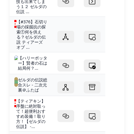
技も出来てしま
う１２ ゼルダの
伝説 ...
【#376】石切り
場の採掘抗の探
索①何を供え
る？ゼルダの伝
説 ティアーズ
オブ ...
【ハリーポッタ
ー】賢者の石は
結局何？...
ゼルダの伝説総
合スレ - 二次元
裏＠ふたば
【ティアキン】
序盤に絶対取っ
て！超便利おす
すめ装備！取り
方！【ゼルダの
伝説】 -...