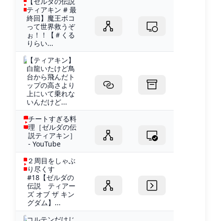
【ゼルダの伝説
ティアキン # 最
終回】魔王ボコ
って世界救うぞ
ぉ！！【＃くる
りらい...
【ティアキン】
白龍いたけど鳥
台から飛んだト
ップの高さより
上にいて乗れな
いんだけど...
チートすぎる料
理［ゼルダの伝
説ティアキン］
- YouTube
２周目をしゃぶ
り尽くす
#18【ゼルダの
伝説 ティアー
ズ オブ ザ キン
グダム】...
コルテンだけじ