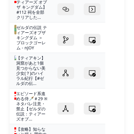
ティアーズ オブ
ザ キングダム】
#112 祠を全部
クリアした...
ゼルダの伝説 テ
ィアーズオブザ
キングダム ＞
ブロックゴーレ
ム - nJOY
【ティアキン】
洞窟があと1個
見つからない美
少女(？)のハイ
ラル紀行【#ゼ
ルダの伝...
エピソード系進
める侍🗡＃29 ※
ネタバレ注意・
禁止【ゼルダの
伝説：ティアー
ズオブ...
【攻略】知らな