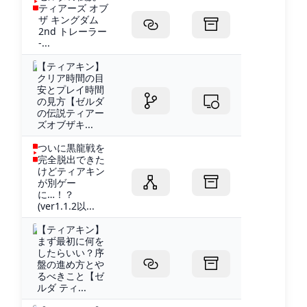
ティアーズ オブ
ザ キングダム
2nd トレーラー
-...
【ティアキン】
クリア時間の目
安とプレイ時間
の見方【ゼルダ
の伝説ティアー
ズオブザキ...
ついに黒龍戦を
完全脱出できた
けどティアキン
が別ゲー
に…！？
(ver1.1.2以...
【ティアキン】
まず最初に何を
したらいい？序
盤の進め方とや
るべきこと【ゼ
ルダ ティ...