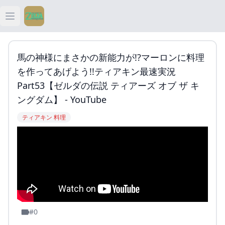
Open main menu
ティアキン
馬の神様にまさかの新能力が!?マーロンに料理
ティアキン 祠
を作ってあげよう!!ティアキン最速実況
Part53【ゼルダの伝説 ティアーズ オブ ザ キ
ティアキン 武器
ングダム】 - YouTube
ティアキン 料理
ティアキン 攻略
#0