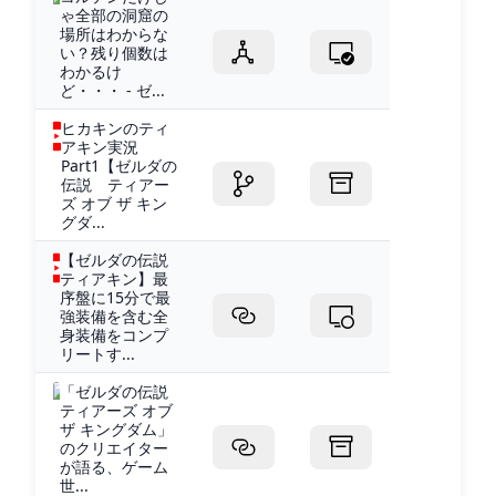
ゃ全部の洞窟の
場所はわからな
い？残り個数は
わかるけ
ど・・・ - ゼ...
ヒカキンのティ
アキン実況
Part1【ゼルダの
伝説 ティアー
ズ オブ ザ キン
グダ...
【ゼルダの伝説
ティアキン】最
序盤に15分で最
強装備を含む全
身装備をコンプ
リートす...
「ゼルダの伝説
ティアーズ オブ
ザ キングダム」
のクリエイター
が語る、ゲーム
世...