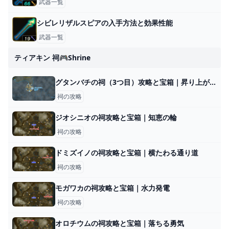
武器一覧
シビレリザルスピアの入手方法と効果性能
武器一覧
ティアキン 祠🎮shrine
グタンバチの祠（3つ目）攻略と宝箱｜昇り上がる力
祠の攻略
ジオシニオの祠攻略と宝箱｜知恵の輪
祠の攻略
ドミズイノの祠攻略と宝箱｜横たわる通り道
祠の攻略
モガワカの祠攻略と宝箱｜水力発電
祠の攻略
オロチウムの祠攻略と宝箱｜落ちる勇気