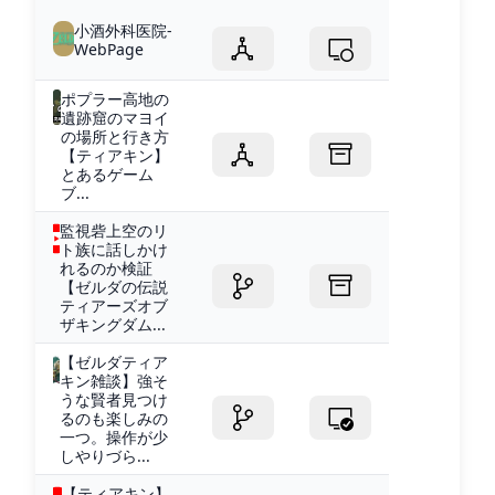
小酒外科医院-
WebPage
ポプラー高地の
遺跡窟のマヨイ
の場所と行き方
【ティアキン】
とあるゲーム
ブ...
監視砦上空のリ
ト族に話しかけ
れるのか検証
【ゼルダの伝説
ティアーズオブ
ザキングダム...
【ゼルダティア
キン雑談】強そ
うな賢者見つけ
るのも楽しみの
一つ。操作が少
しやりづら...
【ティアキン】