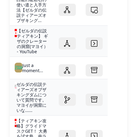
使い道と入手方
法【ゼルダの伝
説ティアーズオ
ブザキング...
【ゼルダの伝説
ティアキン】 ギ
ザのクレーター
の洞窟(マヨイ）
- YouTube
Just a
moment...
ゼルダの伝説テ
ィアーズオブザ
キングダムにつ
いて質問です。
マヨイが洞窟に
いな......
【ティアキン攻
略】グライドマ
スクGET！ 大勇
を試す島。南ラ