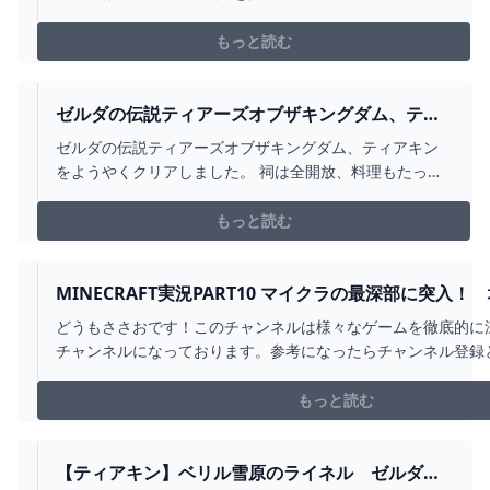
もっと読む
ゼルダの伝説ティアーズオブザキングダム、ティ
アキンをようやくクリア... - YAHOO!知恵袋
ゼルダの伝説ティアーズオブザキングダム、ティアキン
をようやくクリアしました。 祠は全開放、料理もたっぷ
り、ポーチもある程度拡張し、装備も半数以上★４にし
てからの突撃でした。そのせいか、ラスボスが弱くて弱
もっと読む
くて...
MINECRAFT実況PART10 マイクラの最深部に突入
験した 落下の悪魔や - YOUTUBE
どうもささおです！このチャンネルは様々なゲームを徹底的に
チャンネルになっております。参考になったらチャンネル登録
致します！チャンネル登録はこちらから
https://www.youtube.com/channel/UCi6shVECIpv2C3t4_0lPS
もっと読む
【ティアキン】ベリル雪原のライネル ゼルダの