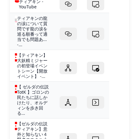
ティアキン -
YouTube
ティアキンの龍
の涙について質
問です龍の涙を
巡る順番って適
当でも問題あ...
-...
【ティアキン】
大妖精ミジャー
の初登場イベン
トシーン【開放
イベント】 -...
【 ゼルダの伝説
TotK 】ゴロンの
民たちに話しか
けたり、オルデ
ィンを歩き回
る...
【ゼルダの伝説
ティアキン】意
外と知らない４