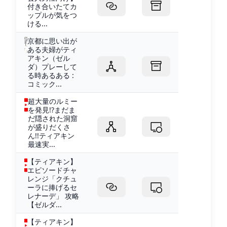
付き合いたてカ
ップルが気をつ
ける...
京都に思い出が
ある夫婦がティ
アキン（ゼル
ダ）プレーして
る時あるある :
コミック...
超大量のルミー
を発見!?まだま
だ隠された洞窟
が盛りだくさ
ん!!ティアキン
最速実...
【ティアキン】
エピソードチャ
レンジ「クチュ
ーラに捧げるセ
レナーデ」 攻略
【ゼルダ...
【ティアキン】