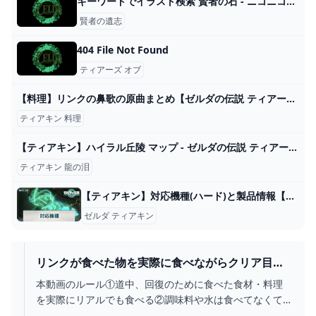
キーワードでイラスト検索 賢者の石 - ニコニコ静画
賢者の遺志
404 File Not Found
ティアーズ オブ
【料理】リンクの鼻歌の原曲まとめ【ゼルダの伝説 ティアーズオブザキングダム】ティアキン - YouTube
ティアキン 料理
【ティアキン】ハイラル丘陵 マップ - ゼルダの伝説 ティアーズオブザキングダム 攻略Wiki ティアキン ： ヘイグ攻略まとめWiki
ティアキン 龍の泪
【ティアキン】対応機種(ハード)と製品情報【ゼルダの伝説ティアーズオブザキングダム】 - 神ゲー攻略
ゼルダ ティアキン
リンクが食べた物を実際に食べながらクリア目指
す企画で初ライネルに挑んでみた！【ティアキ
本動画のルール①道中、回復のために食べた食材・料理
ン】【料理】【ゼルダの伝説ティアーズオブザキ
を実際にリアルでも食べる②調味料や水は食べてなくて
ングダム】PART9 - YOUTUBE
も使用OKPart１⤵https://youtu.be/wMXk8caamqYPart