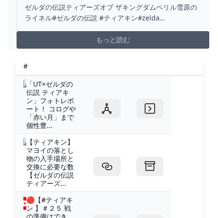
伝説ティアーズオブ ザキングダム #ゼルダの伝
ゼルダの伝説ティアーズオブ ザキングダムベリル雪原の
説 #ティアキン #ZELDA - YOUTUBE
ライネル#ゼルダの伝説 #ティアキン#zelda
#zeldatearsofthekingdom
もっと読む
#
「UT×ゼルダの
伝説 ティアキ
ン」フォトレポ
ート！ コログや
「赤い月」まで
個性豊...
【ティアキン】
マヨイの落とし
物の入手場所と
交換に必要な数
【ゼルダの伝説
ティアーズ...
🔴【#ティアキ
ン 】＃２５ 戦
の準備はでき