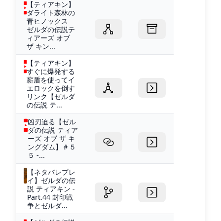
【ティアキン】
ダライト森林の
青ヒノックス
ゼルダの伝説テ
ィアーズ オブ
ザ キン...
【ティアキン】
すぐに爆発する
薪盾を使ってイ
エロックを倒す
リンク【ゼルダ
の伝説 テ...
凶刃迫る【ゼル
ダの伝説 ティア
ーズ オブ ザ キ
ングダム】＃５
５ -...
【ネタバレプレ
イ】ゼルダの伝
説 ティアキン -
Part.44 封印戦
争とゼルダ...