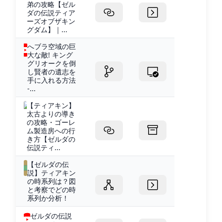
弟の攻略【ゼル
ダの伝説ティア
ーズオブザキン
グダム】｜...
へブラ空域の巨
大な敵! キング
グリオークを倒
し賢者の遺志を
手に入れる方法
-...
【ティアキン】
太古よりの導き
の攻略・ゴーレ
ム製造房への行
き方【ゼルダの
伝説ティ...
【ゼルダの伝
説】ティアキン
の時系列は？図
と考察でどの時
系列か分析！
ゼルダの伝説