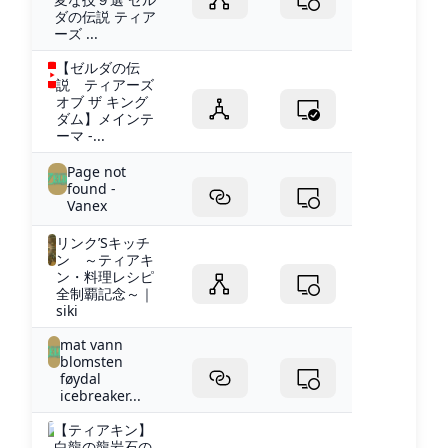
ダの伝説 ティア
ーズ ...
【ゼルダの伝
説 ティアーズ
オブ ザ キング
ダム】メインテ
ーマ -...
Page not
found -
Vanex
リンク’Sキッチ
ン ～ティアキ
ン・料理レシピ
全制覇記念～｜
siki
mat vann
blomsten
føydal
icebreaker...
【ティアキン】
白龍の龍岩石の