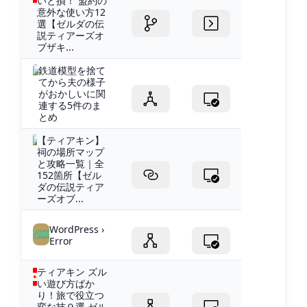
いと損！ 盟約の
意外な使い方12
選【ゼルダの伝
説ティアーズオ
ブザキ...
鉄道模型を捨て
てから夫の様子
がおかしいに関
連する5件のま
とめ
【ティアキン】
祠の場所マップ
と攻略一覧｜全
152箇所【ゼル
ダの伝説ティア
ーズオブ...
WordPress ›
Error
ティアキン ズル
い遊び方ばか
り！旅で役立つ
変な技９選 ゼル