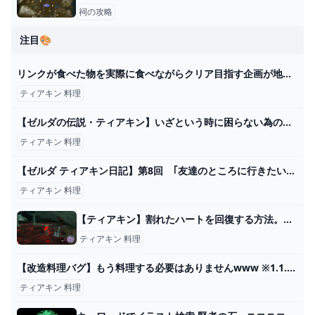
祠の攻略
注目🎨
リンクが食べた物を実際に食べながらクリア目指す企画が地獄過ぎるｗｗｗ【ティアキン】【料理】【ゼルダの伝説ティアーズオブザキングダム】Part1 - YouTube
ティアキン 料理
【ゼルダの伝説・ティアキン】いざという時に困らない為の便利な食材採取場所＆料理レシピ紹介！｜ゲーム実況・攻略「ティアーズ オブ ザ キングダム｜Tears of the Kingdom」 - YouTube
ティアキン 料理
【ゼルダ ティアキン日記】第8回 ｢友達のところに行きたいなぁ｣な、コログ族の運び方！ コロコロオンライン｜コロコロコミック公式
ティアキン 料理
【ティアキン】割れたハートを回復する方法。瘴気ダメージの回復について【ゼルダの伝説ティアーズオブザキングダム】
ティアキン 料理
【改造料理バグ】もう料理する必要はありませんwww ※1.1.2で修正「ゼルダの伝説 ティアキン」 - YouTube
ティアキン 料理