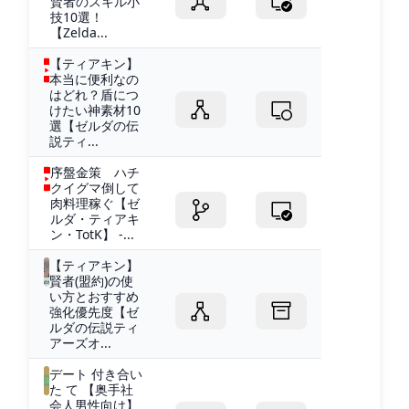
賢者のスキル小
技10選！
【Zelda...
【ティアキン】
本当に便利なの
はどれ？盾につ
けたい神素材10
選【ゼルダの伝
説ティ...
序盤金策 ハチ
クイグマ倒して
肉料理稼ぐ【ゼ
ルダ・ティアキ
ン・TotK】 -...
【ティアキン】
賢者(盟約)の使
い方とおすすめ
強化優先度【ゼ
ルダの伝説ティ
アーズオ...
デート 付き合い
た て 【奥手社
会人男性向け】