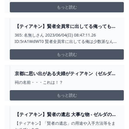
きで紹介しています。賢者の遺志は全部で16個あるので
強化順は気にしなくてよい。
もっと読む
【ティアキン】賢者全員常に出してる俺ってもし
かして少数派なのか？【ティアーズオブザキング
365: 名無しさん 2023/06/04(日) 08:47:11.26
ダム】 ゼルダの伝説ティアーズオブザキングダム
ID:5rA1WdWT0 賢者全員常に出してる俺は少数派なんだ
(ティアキン)攻略まとめ-コログ速報
ろうか 373: 名無しさん 2023/06/04(日) 08:49:39.79
ID:N6lJrO
もっと読む
京都に思い出がある夫婦がティアキン（ゼルダ）
プレーしてる時あるある : コミックエッセイ えむ
祠の名前・・・これは！？
ふじんがあらわれた (記事コメント - 1) POWERED
BY ライブドアブログ
もっと読む
【ティアキン】賢者の遺志 大事な物 - ゼルダの伝
説 ティアーズオブザキングダム 攻略WIKI ティア
【ティアキン】「賢者の遺志」の用途や入手方法等をま
キン ： ヘイグ攻略まとめWIKI