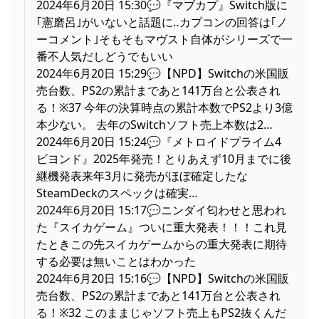
2024年6月20日 15:30💬『マブカプ』Switch版に
｢憲磨呂｣がいないと話題に‥カプコンの回答は｢ノ
ーコメント｣そもそもマヴスト自体がシリーズで一
番不人気だしどうでもいい
2024年6月20日 15:29💬【NPD】Switchの米国販
売台数、PS2の累計まであと141万台と公表され
る！※37 今年の決算時点の累計本数でPS2より3億
本少ない。 去年のSwitchソフト売上本数は2…
2024年6月20日 15:24💬『メトロイドプライム4
ビヨンド』2025年発売！とりあえず10月までに後
継機発表来年3月に発売がほぼ確定したな
SteamDeckのスペックは確実…
2024年6月20日 15:17💬ニンダイ匂わせと思われ
た『スイカゲーム』ついに重大発表！！！これ見
たときこの先スイカゲームからの重大発表に期待
する必要は無いことはわかった
2024年6月20日 15:16💬【NPD】Switchの米国販
売台数、PS2の累計まであと141万台と公表され
る！※32 このままじゃソフト売上もPS2抜くんだ