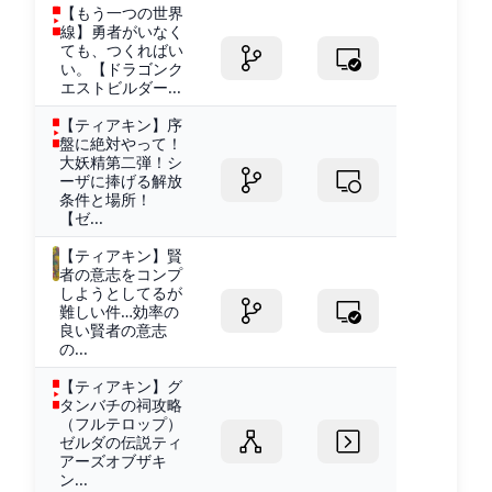
【もう一つの世界
線】勇者がいなく
ても、つくればい
い。【ドラゴンク
エストビルダー...
【ティアキン】序
盤に絶対やって！
大妖精第二弾！シ
ーザに捧げる解放
条件と場所！
【ゼ...
【ティアキン】賢
者の意志をコンプ
しようとしてるが
難しい件…効率の
良い賢者の意志
の...
【ティアキン】グ
タンバチの祠攻略
（フルテロップ）
ゼルダの伝説ティ
アーズオブザキ
ン...