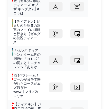
殿【ゼルダの伝説
ティアーズ オブ
ザ キングダム│#
まうは...
【ティアキン】始
まりの台地麓の洞
窟のマヨイの場所
と行き方【ゼルダ
の伝説ティアー
ズ...
『ゼルダ ティア
キン』ターム岬の
洞窟内「ヨミズキ
の祠」とミニチャ
レンジ「ありが...
猶予1フレーム！
ゴールが音符で塞
がれたコースがム
ズ過ぎた
www【マリメ2/
マリオ...
【ティアキン】ジ
ウコウメの祠 攻