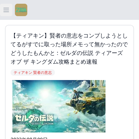
Open main menu
ティアキン
【ティアキン】賢者の意志をコンプしようとし
ティアキン 祠
てるがすでに取った場所メモって無かったので
どうしたもんかと : ゼルダの伝説 ティアーズ
ティアキン 武器
オブ ザ キングダム攻略まとめ速報
ティアキン 賢者の意志
ティアキン 攻略