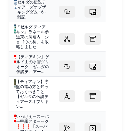
ゼルダの伝説テ
ィアーズオブザ
キングダム 16 -
雑記
『ゼルダ ティア
キン』ラネール参
道東の洞窟内「ジ
ョゴウの祠」を攻
略しました - ...
【ティアキン】ゲ
ルド山の氷雪グリ
オーク ゼルダの
伝説ティアー...
【ティアキン】序
盤の進め方と知っ
ておくべきこと
【ゼルダの伝説テ
ィアーズオブザキ
ン...
いっけぇースーパ
ー甲羅アターック
❗️❗️❗️【スーパ