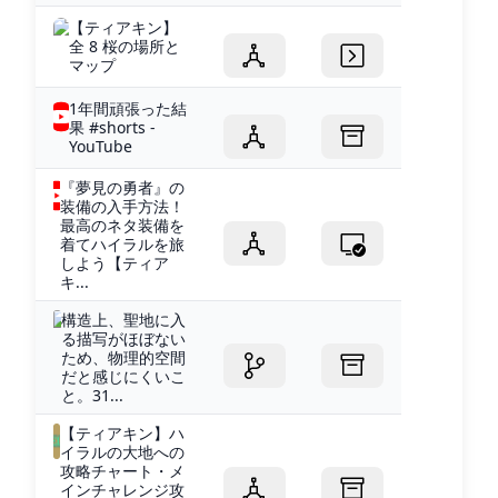
【ティアキン】
全 8 桜の場所と
マップ
1年間頑張った結
果 #shorts -
YouTube
『夢見の勇者』の
装備の入手方法！
最高のネタ装備を
着てハイラルを旅
しよう【ティア
キ...
構造上、聖地に入
る描写がほぼない
ため、物理的空間
だと感じにくいこ
と。31...
【ティアキン】ハ
イラルの大地への
攻略チャート・メ
インチャレンジ攻