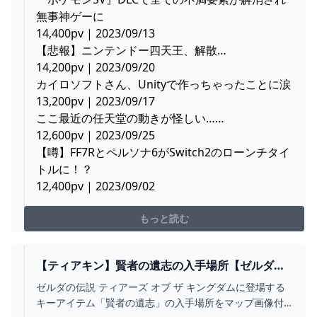
無事神ゲーに
14,400pv | 2023/09/13
【悲報】ニンテンドー四天王、解散…
14,200pv | 2023/09/20
カイロソフトさん、Unityで作っちゃったことに涙
13,200pv | 2023/09/17
ここ最近の任天堂の動きが怪しい……
12,600pv | 2023/09/25
【噂】FF7Rとペルソナ6がSwitch2のローンチタイ
トルに！？
12,400pv | 2023/09/02
もっと読む
【ティアキン】賢者の遺志の入手場所【ゼルダの
伝説 ティアーズオブザキングダム】 HYPERWIKI
ゼルダの伝説 ティアーズ オブ ザ キングダムに登場する
キーアイテム「賢者の遺志」の入手場所をマップ画像付