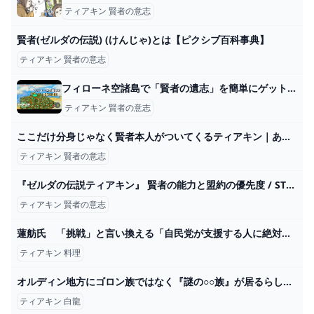
ティアキン 賢者の意志
賢者(ゼルダの伝説) (けんじゃ)とは【ピクシブ百科事典】
ティアキン 賢者の意志
フィローネ空諸島で「賢者の遺志」を簡単にゲットする方法！ #ティアキン #ゼルダの伝説ティアーズオブザキングダム #ブロックゴーレム - YouTube
ティアキン 賢者の意志
ここだけ分身じゃなく賢者本人がついてくるティアキン｜あにまん掲示板
ティアキン 賢者の意志
『ゼルダの伝説ティアキン』 賢者の能力と盟約の優先度 / STIT（スティット）
ティアキン 賢者の意志
蓮舫氏 「挑戦」と言い換える「自民党が支援する人に絶対負けたくない！」 : 健康通信
ティアキン 料理
オルディン地方にゴロン族ではなく『謎の○○族』が居るらしいので行ってみたら......part3【ゼルダの伝説 スカイウォードソード実況 / ティアキン実況者】 - YouTube
ティアキン 白龍