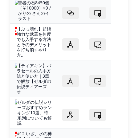
賢者の石8450個
（￥10000）×9 /
かりの さんのイ
ラスト
【ぶっ壊れ】超絶
強力な武器を何度
でも入手する方法
とそのデメリット
を打ち消すやり
方...
【ティアキン】パ
ラセールの入手方
法と使い方｜3章
で解放【ゼルダの
伝説ティアーズ
オ...
ゼルダの伝説シリ
ーズおすすめラン
キング10選。時
系列についても解
説
#12 いざ、水の神