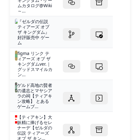
キングダム - ゲー
ムカタログ@Wiki
～...
『ゼルダの伝説
ティアーズ オブ
ザ キングダム』
好評販売中 ゲー
ム
figma リンク テ
ィアーズ オブ ザ
キングダムver.｜
グッドスマイルカ
ン...
ゲルド高地の賢者
の遺志とマヤシア
ラの祠【ティアキ
ン攻略】 とある
ゲームブ...
【ティアキン】大
妖精に捧げるセレ
ナーデ【ゼルダの
伝説 ティアーズ
オブ ザ キン...