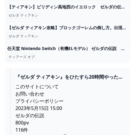
【ティアキン】ビリディン高地西のイエロック ゼルダの伝説ティアーズ オブザキングダム #ゼルダの伝説 #ティアキン #zelda #shorts - YouTube
ゼルダ ティアキン
【ゼルダ ティアキン攻略】ブロックゴーレムの倒し方。出現場所や弱点などを解説【ティアーズ オブ ザ キングダム】 ゲーム・エンタメ最新情報のファミ通.com
ゼルダ ティアキン
任天堂 Nintendo Switch（有機ELモデル） ゼルダの伝説 ティアーズ オブ ザ キングダムエディション HEG-S-KDAAA - NTT-X Store
ティアーズ オブ
『ゼルダ ティアキン』をひたすら20時間やった正
直な感想…│SWITCH速報
このサイトについて
お問い合わせ
プライバシーポリシー
2023年5月15日 15:00
ゼルダの伝説
800pv
116件