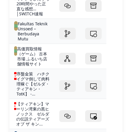
20時間やった正
直な感想…
│SWITCH速報
Fakultas Teknik
Unsoed –
Berbudaya
Mutu
高価買取情報
（ゲーム） 古本
市場 ふるいち店
舗情報サイト
序盤金策 ハチク
イグマ倒して肉料
理稼ぐ【ゼルダ・
ティアキン・
TotK】 -...
【ティアキン】マ
ーリン湾東の黒ヒ
ノックス ゼルダ
の伝説ティアーズ
オブ ザ キン...