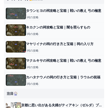
タウンヒヨの祠攻略と宝箱｜戦いの教え 弓の極意
祠の攻略
キカクンの祠攻略と宝箱｜闇を照らすもの
祠の攻略
マヤリイナの祠の行き方と宝箱｜祠の入り方
祠の攻略
マクルキサの祠攻略と宝箱｜戦いの教え 弓の極意
祠の攻略
カハタナウメの祠の行き方と宝箱｜ラウルの祝福
祠の攻略
注目🎡
京都に思い出がある夫婦がティアキン（ゼルダ）プレーしてる時あるある : コミックエッセイ えむふじんがあらわれた (記事コメント - 1) Powered by ライブドアブログ