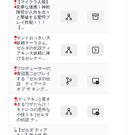
【マイクラ人狼】
見事な連携！神村
陣営が人外を次々
と撃破する驚愕プ
レイ炸裂！！！
【...
ホントおっきい大
妖精テーラさん。
ゼルダの伝説ティ
アキン大妖精に捧
げるセレナー...
プロデューサーの
青沼英二がプレイ
する『ゼルダの伝
説 ティアーズ
オブ ザ キング...
[ティアキン] 変す
ぎるワザだらけ！
モドレコの意外な
小技１４ [ゼルダ
の伝説 テ...
【ゼルダ ティア
キン】地上絵 龍