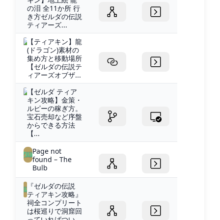
の泪 全11か所 行
き方ゼルダの伝説
ティアーズ...
【ティアキン】龍
(ドラゴン)素材の
集め方と移動場所
【ゼルダの伝説テ
ィアーズオブザ...
【ゼルダ ティア
キン攻略】金策・
ルピーの稼ぎ方。
宝石売却など序盤
からできる方法
【...
Page not
found – The
Bulb
『ゼルダの伝説
ティアキン攻略』
祠全コンプリート
は桜巡りで洞窟回
っていればつい