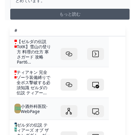
とめています。
もっと読む
#
【ゼルダの伝説
TotK】雪山の登り
方 料理の仕方 寒
さガード 攻略
Part6...
ティアキン 完全
ゾーラ装備縛りで
全ボス撃破する必
須知識 ゼルダの
伝説 ティアー...
小酒外科医院-
WebPage
ゼルダの伝説 テ
ィアーズ オブ ザ