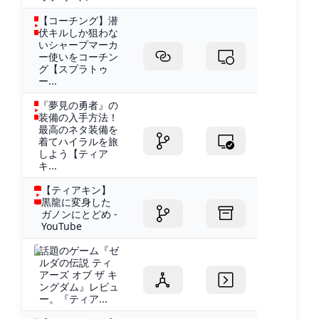
【コーチング】潜
伏キルしか狙わな
いシャープマーカ
ー使いをコーチン
グ【スプラトゥ
ー...
『夢見の勇者』の
装備の入手方法！
最高のネタ装備を
着てハイラルを旅
しよう【ティア
キ...
【ティアキン】
黒龍に変身した
ガノンにとどめ -
YouTube
話題のゲーム『ゼ
ルダの伝説 ティ
アーズ オブ ザ キ
ングダム』レビュ
ー。『ティア...