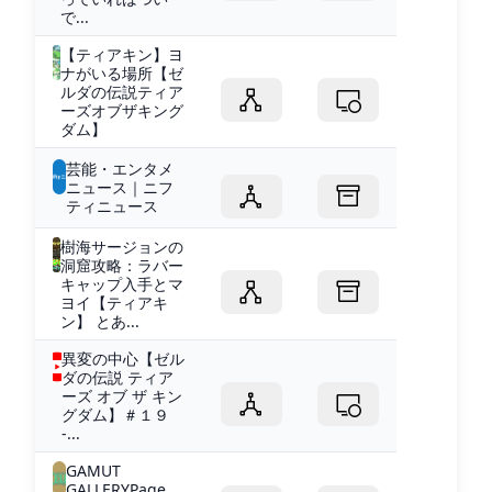
で...
【ティアキン】ヨ
ナがいる場所【ゼ
ルダの伝説ティア
ーズオブザキング
ダム】
芸能・エンタメ
ニュース｜ニフ
ティニュース
樹海サージョンの
洞窟攻略：ラバー
キャップ入手とマ
ヨイ【ティアキ
ン】 とあ...
異変の中心【ゼル
ダの伝説 ティア
ーズ オブ ザ キン
グダム】＃１９
-...
GAMUT
GALLERYPage