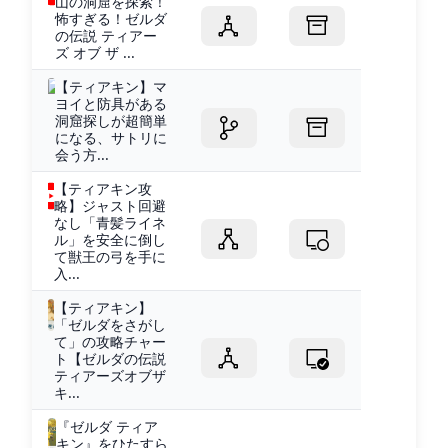
山の洞窟を探索！
怖すぎる！ゼルダ
の伝説 ティアー
ズ オブ ザ ...
【ティアキン】マ
ヨイと防具がある
洞窟探しが超簡単
になる、サトリに
会う方...
【ティアキン攻
略】ジャスト回避
なし「青髪ライネ
ル」を安全に倒し
て獣王の弓を手に
入...
【ティアキン】
「ゼルダをさがし
て」の攻略チャー
ト【ゼルダの伝説
ティアーズオブザ
キ...
『ゼルダ ティア
キン』をひたすら