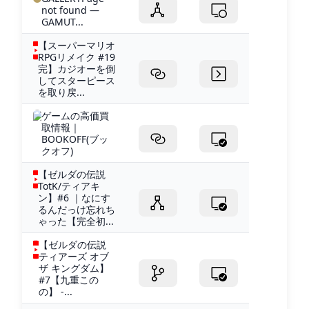
not found —
GAMUT...
【スーパーマリオ
RPGリメイク #19
完】カジオーを倒
してスターピース
を取り戻...
ゲームの高価買
取情報｜
BOOKOFF(ブッ
クオフ)
【ゼルダの伝説
TotK/ティアキ
ン】#6 ｜なにす
るんだっけ忘れち
ゃった【完全初...
【ゼルダの伝説
ティアーズ オブ
ザ キングダム】
#7【九重この
の】 -...