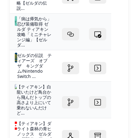
略【ゼルダの伝
説...
「病は瘴気から」
忍び装備取得 ゼ
ルダ ティアキン
攻略「ミニチャレ
ンジ編」【ゼル
ダ...
ゼルダの伝説 テ
ィアーズ オブ
ザ キングダ
ム/Nintendo
Switch ...
【ティアキン】白
龍いたけど鳥台か
ら飛んだトップの
高さより上にいて
乗れないんだけ
ど...
【ティアキン】ダ
ライト森林の青ヒ
ノックス ゼルダ