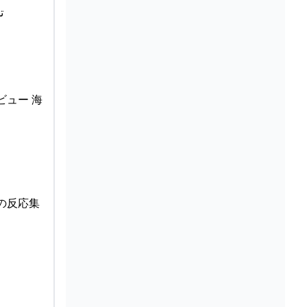
ム تشغيل
ビュー 海
の反応集