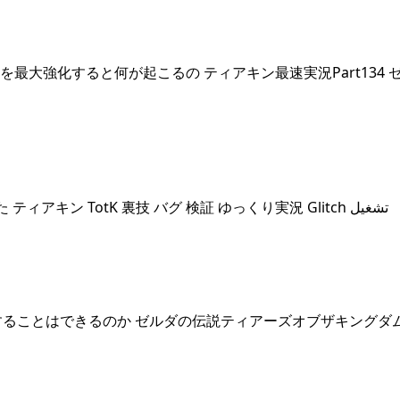
を最大強化すると何が起こるの ティアキン最速実況Part134 
## 超絶カンタンに全賢者達と冒険する方法が発見された ティアキン TotK 裏技 バグ 検証 ゆっくり実況 Glitch تشغيل
することはできるのか ゼルダの伝説ティアーズオブザキングダ