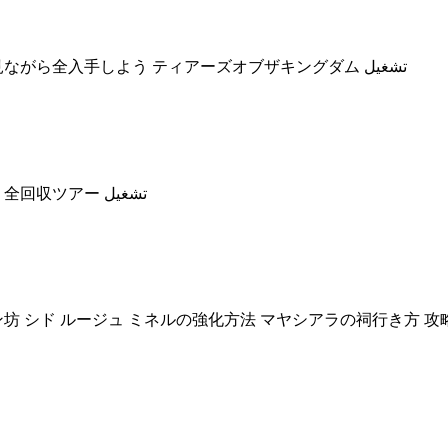
## ティアキン 賢者の遺志20ヶ所見れば全て入手可能 見ながら全入手しよう ティアーズオブザキングダム تشغيل
## ティアキン これを見れば賢者の遺志20個全部集まる 全回収ツアー تشغيل
ン坊 シド ルージュ ミネルの強化方法 マヤシアラの祠行き方 攻