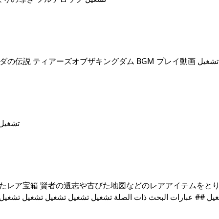
## ゼルダの伝説 ティアキン BGM ユン坊のテーマ ゼルダの伝説 ティアーズオブザキングダム BGM プレイ動画 تشغيل
 ティアキン 4賢者 α について生い立ちから徹底解説 تشغيل
れたレア宝箱 賢者の遺志や古びた地図などのレアアイテムをと