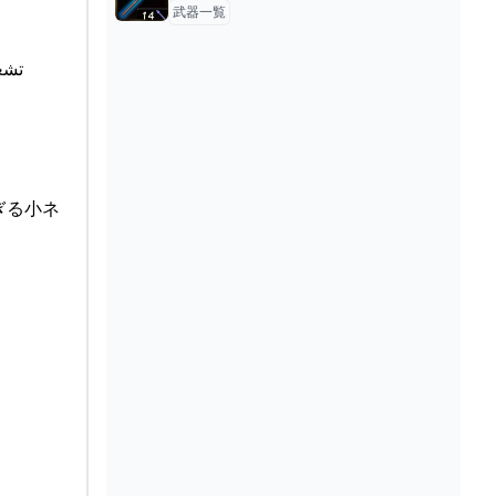
武器一覧
のか ゼルダの伝説ティアーズオブザキングダム実況 تشغيل
ぎる小ネ