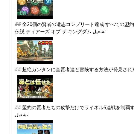
## 全20個の賢者の遺志コンプリート達成 すべての盟約
伝説 ティアーズ オブ ザ キングダム تشغيل
## 盟約の賢者たちの攻撃だけでライネル5連戦を制覇
تشغيل