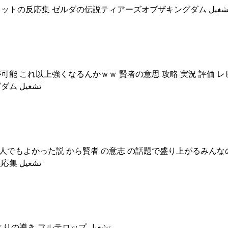
## ゼルダの伝説ティアキン 賢者能力正直さぁ を見たネットの反応集 ゼルダの伝説ティアーズオブザキングダ
可能 これ以上強くなるんかｗｗ 賢者の意思 攻略 実況 評価 レ
外の反応 考察 トレーラー 映像 ティアーズオブザキングダム تشغيل
本人でもよかった説 から賢者 の意志 の話題で盛り上がるみんな
ティアーズオブキングダム ゼルダ 賢者の意志 思念体 反応集 تشغيل
## ティアキン 五人目の賢者を探せ攻略 魂の神殿 太古よりの導き フルテロップ تشغيل