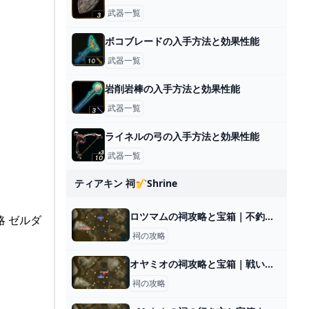
武器一覧
ボコブレードの入手方法と効果性能
武器一覧
岩削岩棒の入手方法と効果性能
武器一覧
ライネルの弓の入手方法と効果性能
武器一覧
ティアキン 祠🎷shrine
ロツマムの祠攻略と宝箱｜不釣り合いな関係
略 ゼルダ
祠の攻略
オヤミオの祠攻略と宝箱｜戦いの教え 投げの極意
祠の攻略