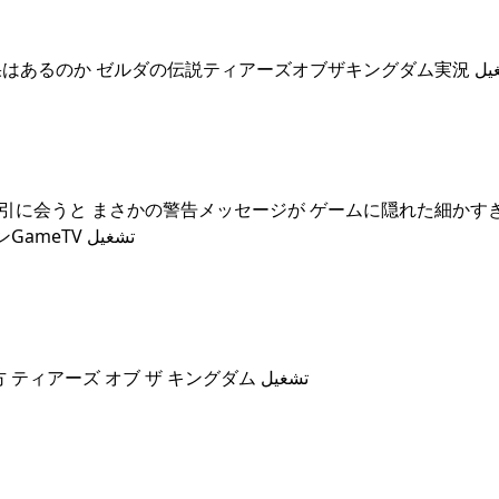
## 賢者たちの見た目が変わる 神獣兵装 に他の追加効果はある
強引に会うと まさかの警告メッセージが ゲームに隠れた細かす
タ集 ゼルダの伝説 ティアーズ オブ ザ キングダム レウンGameTV تشغيل
## ゼルダの伝説 ティアキン 賢者の遺志 の場所と行き方 ティアーズ オブ ザ キングダム تشغيل