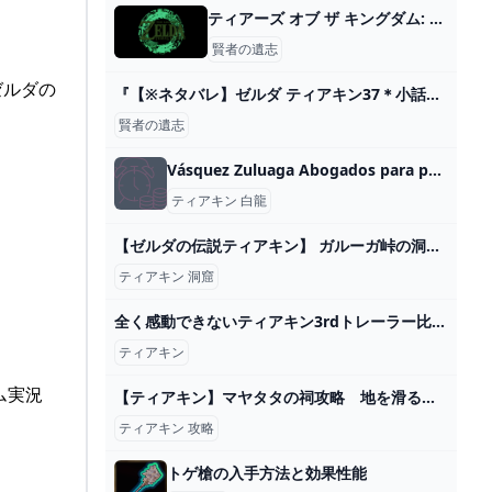
ティアーズ オブ ザ キングダム: 賢者の意志ガイド - Play Trucos
賢者の遺志
ゼルダの
『【※ネタバレ】ゼルダ ティアキン37＊小話／ハイリア城地下、賢者の祝福』
賢者の遺志
Vásquez Zuluaga Abogados para pensión Cali
ティアキン 白龍
【ゼルダの伝説ティアキン】 ガルーガ峠の洞窟(マヨイ） - YouTube
ティアキン 洞窟
全く感動できないティアキン3rdトレーラー比較用動画 - YouTube
ティアキン
ム実況
【ティアキン】マヤタタの祠攻略 地を滑るもの(フルテロップ) - YouTube
ティアキン 攻略
トゲ槍の入手方法と効果性能