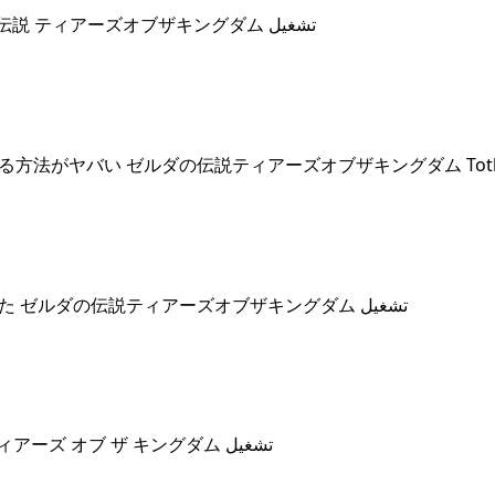
## ティアキン 賢者たちのテーマ 作業用BGM ゼルダの伝説 ティアーズオブザキングダム تشغيل
## 知らないと損 盟約の意外と使える活用法が便利すぎた ゼルダの伝説ティアーズオブザキングダム تشغيل
## 賢者の遺志 全20個 入手場所まとめ ゼルダの伝説 ティアーズ オブ ザ キングダム تشغيل