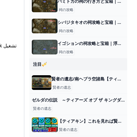
バミトカの祠の行き方と宝箱｜ラウルの祝福
祠の攻略
シバジタキオの祠攻略と宝箱｜道をつなぐ鍵
祠の攻略
イゴションの祠攻略と宝箱｜浮遊する水
## 遂に夢が実現 生身の賢者を連れ出して一緒に冒険する方法がヤバい ゼルダの伝説ティアーズオブザキングダム Totk تشغيل
祠の攻略
注目🎺
賢者の遺志/南ヘブラ空諸島【ティアキン】 - YouTube
賢者の遺志
ゼルダの伝説 ～ティアーズ オブ ザ キングダム～ ＃232 賢者の遺志を探して空島探索！ - YouTube
賢者の遺志
【ティアキン】これを見れば賢者の遺志20個全部集まる！全回収ツアー - YouTube
賢者の遺志