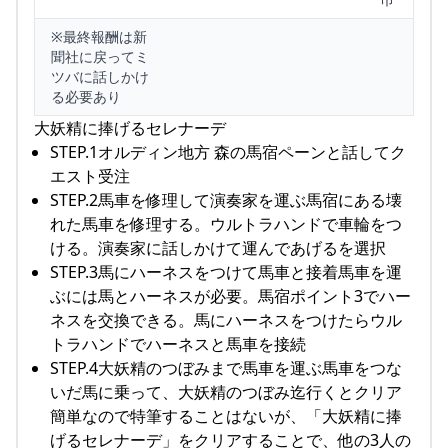
※最終報酬は新
聞社に戻ってミ
ツバに話しかけ
る必要あり
大妖精に捧げるセレナーデ
STEP.1オルディン地方 森の馬宿ペーンと話してク
エスト受注
STEP.2馬車を修理して演奏家を運ぶ馬宿にある壊
れた馬車を修理する。ウルトラハンドで車輪をつ
ける。演奏家に話しかけて運んであげるを選択
STEP.3馬にハーネスをつけて馬車と接着馬車を運
ぶには馬とハーネスが必要。馬宿ポイント3でハー
ネスを交換できる。馬にハーネスをつけたらウル
トラハンドでハーネスと馬車を接続
STEP.4大妖精のつぼみまで馬車を運ぶ馬車をつな
いだ馬に乗って、大妖精のつぼみ迄行くとクリア
簡単なので特筆することはないが、「大妖精に捧
げるセレナーデ」をクリアすることで、他の3人の