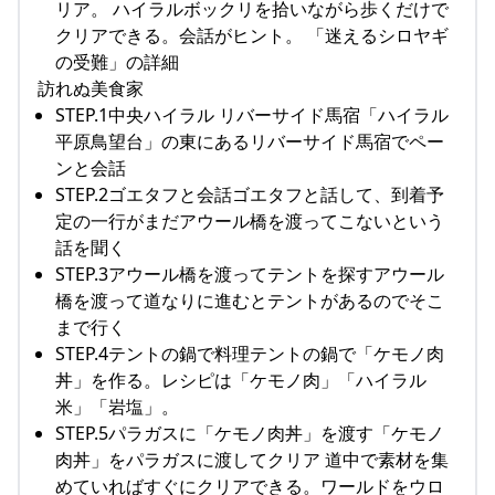
リア。 ハイラルボックリを拾いながら歩くだけで
クリアできる。会話がヒント。 「迷えるシロヤギ
の受難」の詳細
訪れぬ美食家
STEP.1中央ハイラル リバーサイド馬宿「ハイラル
平原鳥望台」の東にあるリバーサイド馬宿でペー
ンと会話
STEP.2ゴエタフと会話ゴエタフと話して、到着予
定の一行がまだアウール橋を渡ってこないという
話を聞く
STEP.3アウール橋を渡ってテントを探すアウール
橋を渡って道なりに進むとテントがあるのでそこ
まで行く
STEP.4テントの鍋で料理テントの鍋で「ケモノ肉
丼」を作る。レシピは「ケモノ肉」「ハイラル
米」「岩塩」。
STEP.5パラガスに「ケモノ肉丼」を渡す「ケモノ
肉丼」をパラガスに渡してクリア 道中で素材を集
めていればすぐにクリアできる。ワールドをウロ