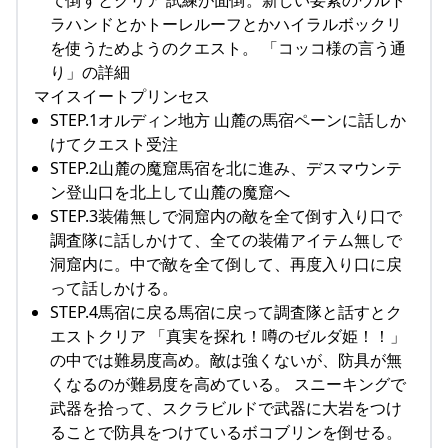
て倒すとクリア 試練が面倒。新しい要素のウルト
ラハンドとかトーレルーフとかハイラルボックリ
を使うためようのクエスト。 「コッコ様の言う通
り」の詳細
マイスイートプリンセス
STEP.1オルディン地方 山麓の馬宿ペーンに話しか
けてクエスト受注
STEP.2山麓の魔窟馬宿を北に進み、デスマウンテ
ン登山口を北上して山麓の魔窟へ
STEP.3装備無しで洞窟内の敵を全て倒す入り口で
調査隊に話しかけて、全ての装備アイテム無しで
洞窟内に。中で敵を全て倒して、再度入り口に戻
って話しかける。
STEP.4馬宿に戻る馬宿に戻って調査隊と話すとク
エストクリア 「真実を探れ！噂のゼルダ姫！！」
の中では難易度高め。敵は強くないが、防具が無
くなるのが難易度を高めている。 スニーキングで
武器を拾って、スクラビルドで武器に大岩をつけ
ることで防具をつけているボコブリンを倒せる。