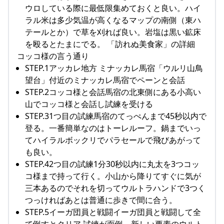
ウロしている際に最低限集めておくと良い。ハイ
ラル米は多少気温が高くなるマップの南側（東ハ
テールとか）で草を刈れば良い。岩塩は黒い鉱床
を殴るとたまにでる。 「訪れぬ美食家」の詳細
コッコ様の言う通り
STEP.1アッカレ地方 ミナッカレ馬宿「ウルリ山鳥
望台」付近のミナッカレ馬宿でペーンと会話
STEP.2コッコ様と会話馬宿の北東側にある小高い
山でコッコ様と会話し試練を受ける
STEP.31つ目の試練馬宿のてっぺんまで45秒以内で
登る。一番簡単なのはトーレルーフ。鍋までいっ
てハイラルボックリでパラセールで飛びあがって
も良い。
STEP.42つ目の試練1分30秒以内に丸太を3つコッ
コ様まで持って行く。小山から降りてすぐに気が
三本あるのでそれを切ってウルトラハンドで3つく
つっければあとは普通に歩きで間に合う。
STEP.5イーガ団員と戦闘イーガ団員と戦闘して全