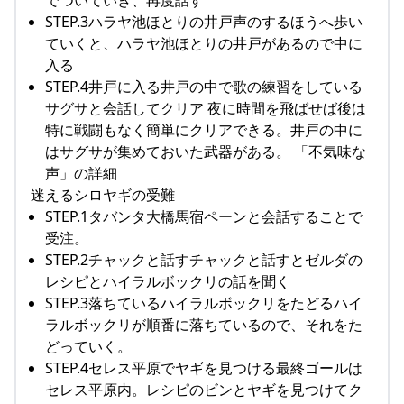
でついていき、再度話す
STEP.3ハラヤ池ほとりの井戸声のするほうへ歩い
ていくと、ハラヤ池ほとりの井戸があるので中に
入る
STEP.4井戸に入る井戸の中で歌の練習をしている
サグサと会話してクリア 夜に時間を飛ばせば後は
特に戦闘もなく簡単にクリアできる。井戸の中に
はサグサが集めておいた武器がある。 「不気味な
声」の詳細
迷えるシロヤギの受難
STEP.1タバンタ大橋馬宿ペーンと会話することで
受注。
STEP.2チャックと話すチャックと話すとゼルダの
レシピとハイラルボックリの話を聞く
STEP.3落ちているハイラルボックリをたどるハイ
ラルボックリが順番に落ちているので、それをた
どっていく。
STEP.4セレス平原でヤギを見つける最終ゴールは
セレス平原内。レシピのビンとヤギを見つけてク