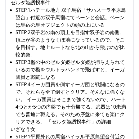
ゼルダ姫誘拐事件
STEP.1ハテール地方 双子馬宿「サハスーラ平原鳥
望台」付近の双子馬宿にてペーンと会話。ペーン
は馬宿の馬オブジェクトの頭の上にいる
STEP.2双子岩の南の頂上を目指す双子岩の南側、
頂上が谷のようなくぼ地になっているので、そこ
を目指す。地上ルートなら北の山から飛ぶのが比
較的楽。
STEP.3檻の中のゼルダ姫ゼルダ姫が捕らえられて
いるので檻をウルトラハンドで飛ばすと、イーガ
団員と戦闘になる
STEP.4イーガ団員を倒すイーガ団と戦闘になるの
で、それらを全て倒すとクリア。そんなに強くな
い。 イーガ団員はそこまで強くないので、ハート
4つとか5つの序盤でも十分勝てる。武器は10未満
でも普通に戦える。そのため序盤に来ても楽にク
リアできる。 「ゼルダ姫誘拐事件」の詳細
いざなう女
STEP.1平原外れの馬宿ハイラル平原鳥望台付近の