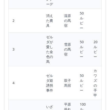
ーデ
50
消え
湿原
ル
2
た農
の馬
ピ
具
宿
ー
ゼル
ダが
50
20
雪原
愛し
ル
ル
3
の馬
た金
ピ
ピ
宿
色の
ー
ー
馬
カ
ゼル
50
ワ
ダ姫
双子
ル
ズ
4
誘拐
馬宿
ピ
の
事件
ー
手
甲
平原
100
いざ
外れ
ル