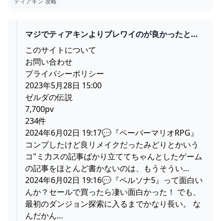
ティアキン 攻略
マジでティアキンよりブレワイのが良かったと思
う奴いんの│SWITCH速報
このサイトについて
お問い合わせ
プライバシーポリシー
2023年5月28日 15:00
ゼルダの伝説
7,700pv
234件
2024年6月02日 19:17💬『ペーパーマリオRPG』
コンプしたけど良リメイクだったみどりとかいう
コ"ミ力スの記事ばかり立ててちゃんとしたゲーム
の記事をほとんど書かないのは、もうそうい…
2024年6月02日 19:16💬『ペルソナ5』って面白い
んか？セールで買ったら凄い面白かった！ でも、
最初のダンジョン探索に入るまでかなり長い。 な
んだかん…