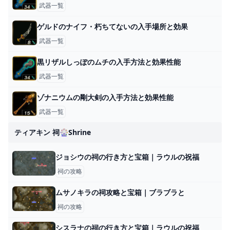
武器一覧
ゲルドのナイフ・朽ちてないの入手場所と効果
武器一覧
黒リザルしっぽのムチの入手方法と効果性能
武器一覧
ゾナニウムの剛大剣の入手方法と効果性能
武器一覧
ティアキン 祠🎡shrine
ジョシウの祠の行き方と宝箱｜ラウルの祝福
祠の攻略
ムサノキラの祠攻略と宝箱｜ブラブラと
祠の攻略
シスラナの祠の行き方と宝箱｜ラウルの祝福