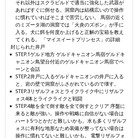
それ以外はスクラビルドで適当に強化した武器が
あればすぐに倒せる。洞窟内は結構広いので操作
に慣れていればそこまで苦労しない。 馬宿の近く
のミズータ湖の洞窟では「火炎のズボン」が手に
入る。犬に餌を何度か上げると正解の宝箱を教え
てくれる。 「マイスイートプリンセス」の詳細
封じられた井戸
STEP.1ゲルド地方 ゲルドキャニオン馬宿ゲルドキ
ャニオン鳥望台付近のゲルドキャニオン馬宿でペ
ーンと会話
STEP.2井戸に入るゲルドキャニオンの井戸に入る
と、岩の壁で洞窟がふさがれているので壊す。
STEP.3リザルフォスとライクライク中にリザルフ
ォス4体とライクライクと戦闘
STEP.4敵を全て倒す敵を全て倒すとクリア 序盤に
来ると敵が強い。操作や戦略に自信がない場合は
ハート5つとかだと難しいかも。水も多くリザルフ
ォスに有利な地形なため装備が整ってない場合は
操作に慣れてないと難しいかも。 電撃リザルフォ