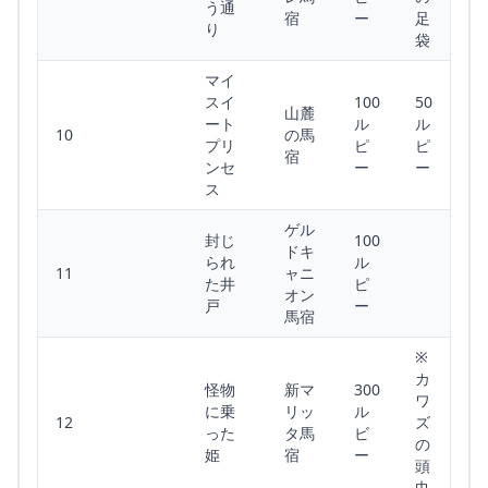
う通
宿
ー
足
り
袋
マイ
スイ
100
50
山麓
ート
ル
ル
10
の馬
プリ
ピ
ピ
宿
ンセ
ー
ー
ス
ゲル
封じ
100
ドキ
られ
ル
11
ャニ
た井
ピ
オン
戸
ー
馬宿
※
カ
怪物
新マ
300
ワ
に乗
リッ
ル
12
ズ
った
タ馬
ビ
の
姫
宿
ー
頭
巾