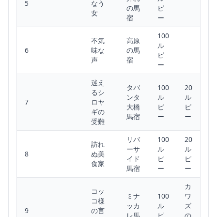
5
なう
の馬
ピ
女
宿
ー
100
不気
高原
ル
6
味な
の馬
ピ
声
宿
ー
迷え
タバ
100
20
るシ
ンタ
ル
ル
7
ロヤ
大橋
ピ
ピ
ギの
馬宿
ー
ー
受難
リバ
100
20
訪れ
ーサ
ル
ル
8
ぬ美
イド
ピ
ピ
食家
馬宿
ー
ー
カ
コッ
ミナ
100
ワ
コ様
ッカ
ル
ズ
9
の言
レ馬
ピ
の