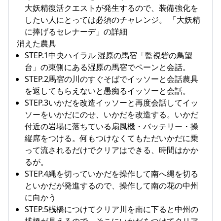
大妖精復活クエストが発生するので、装備強化を
したい人にとっては必須のチャレンジ。 「大妖精
に捧げるセレナーデ」の詳細
消えた農具
STEP.1中央ハイラル 湿原の馬宿「監視砦の鳥望
台」の東側にある湿原の馬宿でペーンと会話。
STEP.2馬宿の川のすぐそばでイッソーと会話農具
を返してもらえないと愚痴るイッソーと会話。
STEP.3いかだを改造イッソーと再度会話してイッ
ソーをいかだにのせ、いかだを改造する。いかだ
付近の岩場に落ちている扇風機・バッテリー・操
縦席をつける。何もつけなくてもただいかだに乗
って流されるだけでクリアはできる、時間はかか
るが。
STEP.4縄を切っていかだを操作して南へ縄を切る
といかだが発進するので、操作して南の花の中州
に向かう
STEP.5桟橋につけてクリア川を南に下ると中州の