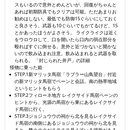
スもいるので意外とめんどいが、回復がちゃんと
あれば初期防具でもクリアは可能。ただあまりお
勧めはしない。最低でも防御15ぐらいにしておく
と良さそう。武器も10ぐらいでもかてるけど、15
とかあったほうがよさそう。 ライクライクは近く
をウロウロして、口を開いたら口内の弱点部分を
殴ればすぐに倒せる。意外と近づかないと開かな
いので飲み込まれ注意。飲み込まれると武器を取
られる。 「封じられた井戸」の詳細
怪物に乗った姫
STEP.1新マリッタ馬宿「ラブラー山鳥望台」付近
の新マリッタ馬宿でペーンと会話。南の熱帯地域
というヒントをもらう
STEP.2フィローネ地方 レイクサイド馬宿ペーンの
ヒントから、光源の馬宿から東にあるレイクサイ
ド馬宿に行く。
STEP.3ジョジュウウの祠から北を見るレイクサイ
ド馬宿の南側にあるジョジュウウの祠から北を見