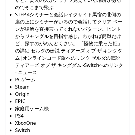
ると、焚火の火がチラチラ見えている場所がある
のでそこまで飛ぶ
STEP.4シミナーと会話レイクサイド馬宿の北側の
崖の上にシミナーがいるので会話してクリア ペー
ンが場所を直接言ってくれないパターン。ヒント
からジャングルを目指す感じ。わかれば簡単だけ
ど、探すのがめんどくさい。 「怪物に乗った姫」
の詳細 ゼルダの伝説 ティアーズ オブ ザ キングダ
ム|オンラインコード版へのリンク ゼルダの伝説
ティアーズ オブ ザ キングダム -Switchへのリンク
- ニュース
PCゲーム
Steam
Origin
EPIC
家庭用ゲーム機
PS4
XboxOne
Switch