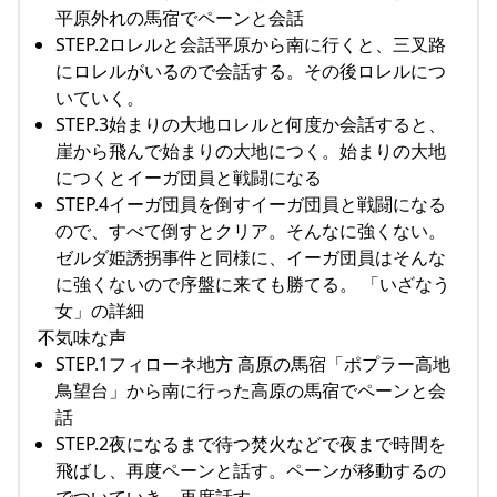
平原外れの馬宿でペーンと会話
STEP.2ロレルと会話平原から南に行くと、三叉路
にロレルがいるので会話する。その後ロレルにつ
いていく。
STEP.3始まりの大地ロレルと何度か会話すると、
崖から飛んで始まりの大地につく。始まりの大地
につくとイーガ団員と戦闘になる
STEP.4イーガ団員を倒すイーガ団員と戦闘になる
ので、すべて倒すとクリア。そんなに強くない。
ゼルダ姫誘拐事件と同様に、イーガ団員はそんな
に強くないので序盤に来ても勝てる。 「いざなう
女」の詳細
不気味な声
STEP.1フィローネ地方 高原の馬宿「ポプラー高地
鳥望台」から南に行った高原の馬宿でペーンと会
話
STEP.2夜になるまで待つ焚火などで夜まで時間を
飛ばし、再度ペーンと話す。ペーンが移動するの