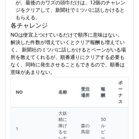
が、最後のカワズの頭巾だけは、12個のチャレン
ジをクリアして、新聞社でミツバに話しかけると
もらえる。
各チャレンジ
NOは便宜上つけているだけで順序に意味はない。
解決した件数が増えていくとクリア報酬も増えてい
く。 新聞社のミツバに話しかけるとペーンがいる場
所を教えてくれるが、順番通りにクリアする必要も
なく、同時に発生させることもできるので、順番は
意味があまりない。
ボ
受注
報
ー
NO
名称
場所
酬
ナ
ス
大妖
精に
50
捧げ
森の
ル
1
るセ
馬宿
ピ
レナ
ー