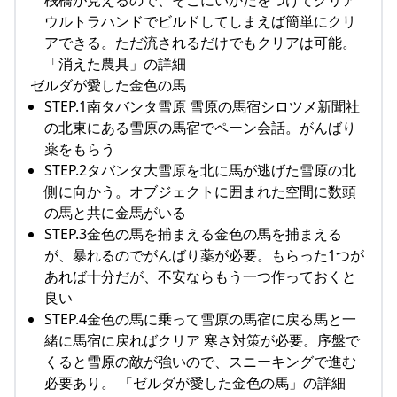
桟橋が見えるので、そこにいかだをつけてクリア
ウルトラハンドでビルドしてしまえば簡単にクリ
アできる。ただ流されるだけでもクリアは可能。
「消えた農具」の詳細
ゼルダが愛した金色の馬
STEP.1南タバンタ雪原 雪原の馬宿シロツメ新聞社
の北東にある雪原の馬宿でペーン会話。がんばり
薬をもらう
STEP.2タバンタ大雪原を北に馬が逃げた雪原の北
側に向かう。オブジェクトに囲まれた空間に数頭
の馬と共に金馬がいる
STEP.3金色の馬を捕まえる金色の馬を捕まえる
が、暴れるのでがんばり薬が必要。もらった1つが
あれば十分だが、不安ならもう一つ作っておくと
良い
STEP.4金色の馬に乗って雪原の馬宿に戻る馬と一
緒に馬宿に戻ればクリア 寒さ対策が必要。序盤で
くると雪原の敵が強いので、スニーキングで進む
必要あり。 「ゼルダが愛した金色の馬」の詳細