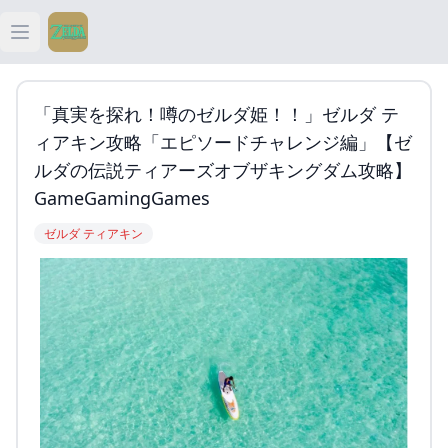
Open main menu
ティアキン
「真実を探れ！噂のゼルダ姫！！」ゼルダ テ
ティアキン 祠
ィアキン攻略「エピソードチャレンジ編」【ゼ
ルダの伝説ティアーズオブザキングダム攻略】
ティアキン 武器
GameGamingGames
ゼルダ ティアキン
ティアキン 攻略