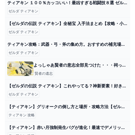
ティアキン １００％カッコいい！最凶すぎる戦闘技８選 ゼルダの伝説 ティアーズ オブ ザ キングダム - YouTube
ゼルダ ティアキン
【ゼルダの伝説 ティアキン】全秘宝 入手法まとめ【攻略・小ネタ・検証】【ゼルダの伝説 ティアーズオブザキングダム】【ティアキン】【totk】【ゼルダ】 - YouTube
ゼルダ ティアキン
ティアキン攻略：武器・弓・斧の集め方。おすすめの補充場所は？【ゼルダ ティアーズ オブ ザ キングダム日記＃49】 - 電撃オンライン
ゼルダ ティアキン
よっしゃあ賢者の意志全部見つけた・・・祠って空だけでいくつあるの？？ - ゼルダの伝説まとめ速報｜ティアキン｜ブレワイ
賢者の遺志
【ゼルダの伝説 ティアキン】これやってる？神新要素！好きな魔物を自由に配置して飾れる等身大フィギュアが面白い！！僕だけの魔物コレクション【ティアーズオブザキングダム】Part19 - YouTube
ゼルダ ティアキン
【ティアキン】グリオークの倒し方と場所・攻略方法【ゼルダの伝説ティアーズオブザキングダム】 - ゲームウィズ
ティアキン 攻略
【ティアキン】赤い月強制発生バグが進化！最速でデメリット無しで赤い月を発生させる方法！【ゼルダの伝説ティアーズオブザキングダム】 - YouTube