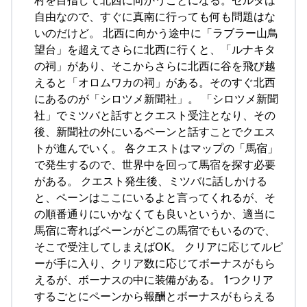
村を目指して北西に向かうことになる。ゼルダは
自由なので、すぐに真南に行っても何も問題はな
いのだけど。 北西に向かう途中に「ラブラー山鳥
望台」を超えてさらに北西に行くと、「ルナキタ
の祠」があり、そこからさらに北西に谷を飛び越
えると「オロムワカの祠」がある。そのすぐ北西
にあるのが「シロツメ新聞社」。 「シロツメ新聞
社」でミツバと話すとクエスト受注となり、その
後、新聞社の外にいるペーンと話すことでクエス
トが進んでいく。 各クエストはマップの「馬宿」
で発生するので、世界中を回って馬宿を探す必要
がある。 クエスト発生後、ミツバに話しかける
と、ペーンはここにいるよと言ってくれるが、そ
の順番通りにいかなくても良いというか、適当に
馬宿に寄ればペーンがどこの馬宿でもいるので、
そこで受注してしまえばOK。 クリアに応じてルピ
ーが手に入り、クリア数に応じてボーナスがもら
えるが、ボーナスの中に装備がある。 1つクリア
するごとにペーンから報酬とボーナスがもらえる