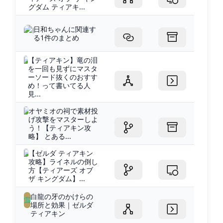
グダム ティアキ...
日和ちゃんに関連す
る1件のまとめ
【ティアキン】竜の泪
を一回も見ずにマスタ
ーソード抜くのおすす
め！って書いてる人
見...
オヤミオの祠で素材投
げ攻撃をマスターしよ
う！【ティアキン攻
略】 とある...
【ゼルダ ティアキン
攻略】ライネルの倒し
方【ティアーズ オブ
ザ キングダム】...
白龍の牙のかけらの
場所と効果｜ゼルダ
ティアキン