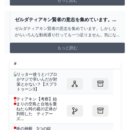
もっと読む
ゼルダティアキン賢者の意志を集めています。し
かしながらいろんな... - YAHOO!知恵袋
ゼルダティアキン賢者の意志を集めています。しかしな
がらいろんな動画通り行っても一つ足りません。気にな
るのは水の神殿のゴーレムを討伐する際に落とした気が
しなくもないんですよね(かなり前) そしたら下を全体...
もっと読む
#
リッター使うとパブロ
がマジで辛いんだが対
策とかない？【スプラ
トゥーン3】
ティアキン【考察】始
まりの空島と台地を重
ねたら時の庭の正体が
判明した ティアー
ズ...
炎の神殿 5つの錠