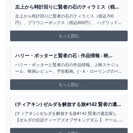
左上から時計回りに賢者の石のティラミス（税込
700円）、ブラウニーボックス（税込800円）、ハ
左上から時計回りに賢者の石のティラミス（税込700
グリッドのバースデーチーズケーキ（税込900
円）、ブラウニーボックス（税込800円）、ハグリッドの
円）、ニフラーのチョコレートムース（税込900
バースデーチーズケーキ（税込900円）、ニフラーのチョ
円）。 - ハリポタ体験型施設はフードも充実！寮
コレートムース（税込900円）。 - ハリポタ体験型施設は
もっと読む
別プレート、ヘドウィグやニフラーのデザートも
フードも充実！寮別プレート、ヘドウィグやニフラーの
デザートも の画像ギャラリー 4件目（全12件）
画像ギャラリー 4/12 - 映画ナタリー
ハリー・ポッターと賢者の石 : 作品情報 - 映
画.COM
ハリー・ポッターと賢者の石の作品情報。上映スケジュ
ール、映画レビュー、予告動画。J・K・ローリングのベス
トセラー小説「ハリー・ポッター」シリーズの映画化第1
弾で、世界的大ヒットを記録したファンタ...
もっと読む
(ティアキン) ゼルダを解放する旅#142 賢者の遺志
探し 【ゼルダの伝説ティーアズオブザキングダム
(ティアキン) ゼルダを解放する旅#142 賢者の遺志探し
】 - ニコニコ動画
【ゼルダの伝説ティーアズオブザキングダム 】 ゲーム .
ツイッター（X）
→https://twitter.com/gcmVHOAlNEqUVxO