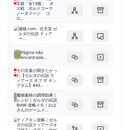
宝箱「全13個」 ボ
ス戦 ボルドゴーマ
ノーダメージ ゴ
ロ...
価格.com - 任天堂 ゼ
ルダの伝説 ティア
ー...
Página não
encontrada...
その言葉が聞きたかっ
た【ゼルダの伝説 テ
ィアーズ オブ ザ キン
グダム】#43...
魔物素材の調理効果｜
レシピ｜ゼルダの伝説
BotW 攻略メモ｜おば
さんのゲームメ...
ティアキン攻略｜ゼル
ダの伝説ティアーズオ
ブザキングダム - ゲー