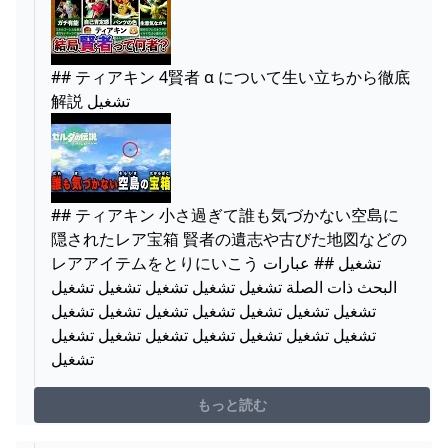
## ティアキン 4賢者 α について生い立ちから徹底
解説 تشغيل
## ティアキン 小さ過ぎて誰も気づかない空島に
隠されたレア宝箱 賢者の遺志や古びた地図などの
レアアイテムをとりにいこう تشغيل ## عبارات
البحث ذات الصلة تشغيل تشغيل تشغيل تشغيل تشغيل
تشغيل تشغيل تشغيل تشغيل تشغيل تشغيل تشغيل
تشغيل تشغيل تشغيل تشغيل تشغيل تشغيل تشغيل
تشغيل
もっと読む