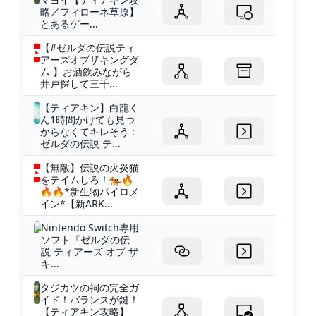
略／フィローネ草原】
とあるゲー...
【#ゼルダの伝説ティ
アーズオブザキングダ
ム 】お酒飲みながら
井戸探して三千...
【ティアキン】白龍く
ん1時間かけても見つ
からなくてキレそう :
ゼルダの伝説 テ...
【無敵】伝説の火炎猫
をテイムしろ！🐅🔥
🔥🔥*新生物パイロメ
イン*【新ARK...
Nintendo Switch専用
ソフト『ゼルダの伝
説 ティアーズ オブ ザ
キ...
タジカツの祠の完全ガ
イド！バランスが鍵！
【ティアキン攻略】