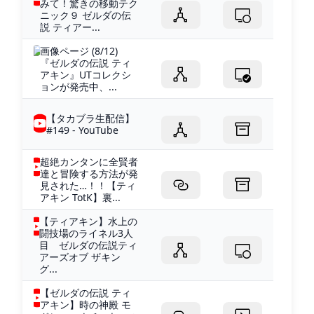
みて！驚きの移動テク
ニック９ ゼルダの伝
説 ティアー...
画像ページ (8/12)
『ゼルダの伝説 ティ
アキン』UTコレクシ
ョンが発売中、...
【タカブラ生配信】
#149 - YouTube
超絶カンタンに全賢者
達と冒険する方法が発
見された…！！【ティ
アキン TotK】裏...
【ティアキン】水上の
闘技場のライネル3人
目 ゼルダの伝説ティ
アーズオブ ザキン
グ...
【ゼルダの伝説 ティ
アキン】時の神殿 モ