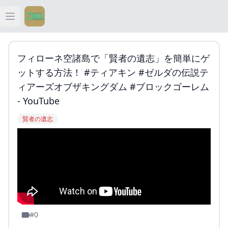
Open main menu
ティアキン
フィローネ空諸島で「賢者の遺志」を簡単にゲ
ティアキン 祠
ットする方法！ #ティアキン #ゼルダの伝説テ
ィアーズオブザキングダム #ブロックゴーレム
ティアキン 武器
- YouTube
賢者の遺志
ティアキン 攻略
#0