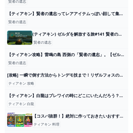
賢者の遺志
【ティアキン】賢者の遺志ってレアアイテムっぽい顔して集めても攻撃力上がるだけとかショボいな : ゼルダの伝説 ティアーズ オブ ザ キングダム攻略まとめ速報
賢者の遺志
(ティアキン) ゼルダを解放する旅#141 賢者の遺志探し 【ゼルダの伝説ティーアズオブザキングダム 】 - ニコニコ動画
賢者の遺志
【ティアキン攻略】雷鳴の島 西側の「賢者の遺志」。【ゼルダの伝説 ティアーズ オブ ザ キングダム】 - YouTube
賢者の遺志
[攻略] 一瞬で倒す方法からトンデモ技まで！リザルフォスの極秘ネタ１８選 [ゼルダの伝説 ブレスオブザワイルド] - YouTube
ティアキン 攻略
【ティアキン】白龍はブレワイの時にどこにいたんだろう？【ティアーズオブザキングダム】 ゼルダの伝説ティアーズオブザキングダム(ティアキン)攻略まとめ-コログ速報
ティアキン 白龍
【コスパ抜群！】絶対に作っておきたいおすすめ料理ベスト５ 【ティアキン】【ゼルダの伝説 ティアーズ オブ ザ キングダム】 - YouTube
ティアキン 料理