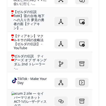
会いに行く -...
【ゼルダの伝説
TotK】雷の台地 地下
への入り方 夢見の勇
者の面【ティアキ
ン】...
【ティアキン】マク
ルキサの祠の攻略法
【ゼルダの伝説】 -
YouTube
ゼルダの伝説 ティ
アーズ オブ ザ キング
ダム 2nd トレーラー
-...
TikTok - Make Your
Day
acum 2 zile — セイ
バーマリオネット
ACT-1のレ−ザ−ディス
クで...