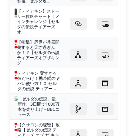
頻度 - ゼルダ攻...
【ティアキン】ストー
リー攻略チャート｜メ
インチャレンジ【ゼル
ダの伝説ティアーズ
オ...
【衝撃】厄災が兵器開
発すると天才過ぎん
か！？【ゼルダの伝説
ティアーズオブザキン
グ...
ティアキン 変すぎる
技だらけ！携帯鍋のヤ
バい使い方１０ ゼル
ダの伝説 ティアー...
「ゼルダの伝説」最
新作、3日間で1000万
本を売り上げ - BBCニ
ュース
【クサヨシの秘密】攻
略【ゼルダの伝説 テ
ィアーズ オブ ザ キン