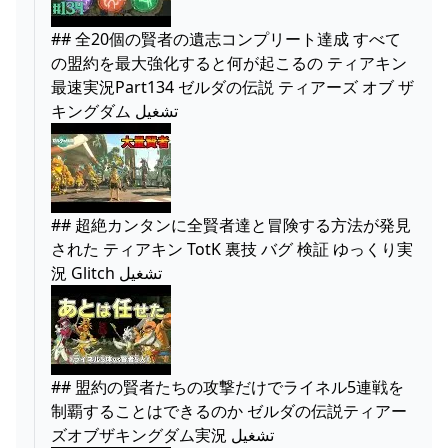
## 全20個の賢者の遺志コンプリート達成 すべて
の盟約を最大強化すると何が起こるの ティアキン
最速実況Part134 ゼルダの伝説 ティアーズ オブ ザ
キングダム تشغيل
## 超絶カンタンに全賢者達と冒険する方法が発見
された ティアキン TotK 裏技 バグ 検証 ゆっくり実
況 Glitch تشغيل
## 盟約の賢者たちの攻撃だけでライネル5連戦を
制覇することはできるのか ゼルダの伝説ティアー
ズオブザキングダム実況 تشغيل