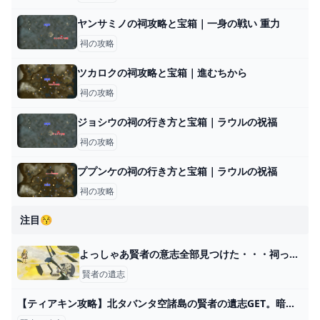
ヤンサミノの祠攻略と宝箱｜一身の戦い 重力
祠の攻略
ツカロクの祠攻略と宝箱｜進むちから
祠の攻略
ジョシウの祠の行き方と宝箱｜ラウルの祝福
祠の攻略
ププンケの祠の行き方と宝箱｜ラウルの祝福
祠の攻略
注目😚
よっしゃあ賢者の意志全部見つけた・・・祠って空だけでいくつあるの？？ - ゼルダの伝説まとめ速報｜ティアキン｜ブレワイ
賢者の遺志
【ティアキン攻略】北タバンタ空諸島の賢者の遺志GET。暗闇の島から。【ゼルダの伝説 ティアーズ オブ ザ キングダム】 - YouTube