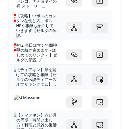
ドレコ、ナチョヤハの
祠 ストーリー...
【攻略】中ボスのカン
タンな倒し方。ボス
HPや報酬も紹介して
いきます【ゼルダの伝
説...
#12 今日はマジで四神
獣の続き進めます∼は
じめてのリンク∼【 ゼ
ルダの伝説 ブ...
【ティアキン】扉を開
けての攻略と報酬【ゼ
ルダの伝説ティアーズ
オブザキングダム】...
Mássime
【ティアキン】赤い月
の周期・時間と出し
方！料理と武器の復活