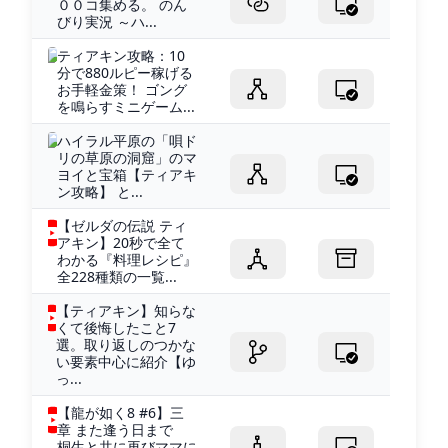
００コ集める。 のん
びり実況 ～ハ...
ティアキン攻略：10
分で880ルピー稼げる
お手軽金策！ ゴング
を鳴らすミニゲーム...
ハイラル平原の「唄ド
リの草原の洞窟」のマ
ヨイと宝箱【ティアキ
ン攻略】 と...
【ゼルダの伝説 ティ
アキン】20秒で全て
わかる『料理レシピ』
全228種類の一覧...
【ティアキン】知らな
くて後悔したこと7
選。取り返しのつかな
い要素中心に紹介【ゆ
っ...
【龍が如く8 #6】三
章 また逢う日まで
桐生と共に再びママに