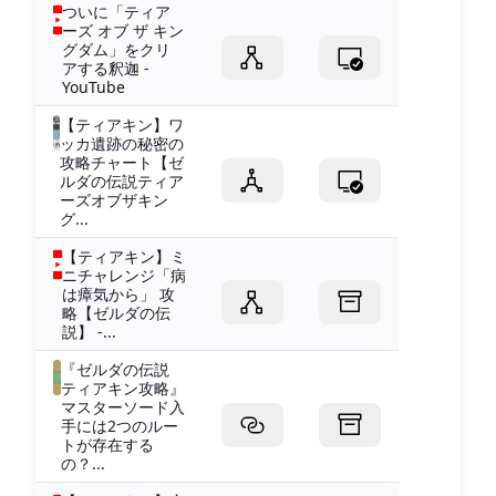
ついに「ティア
ーズ オブ ザ キン
グダム」をクリ
アする釈迦 -
YouTube
【ティアキン】ワ
ッカ遺跡の秘密の
攻略チャート【ゼ
ルダの伝説ティア
ーズオブザキン
グ...
【ティアキン】ミ
ニチャレンジ「病
は瘴気から」 攻
略【ゼルダの伝
説】 -...
『ゼルダの伝説
ティアキン攻略』
マスターソード入
手には2つのルー
トが存在する
の？...