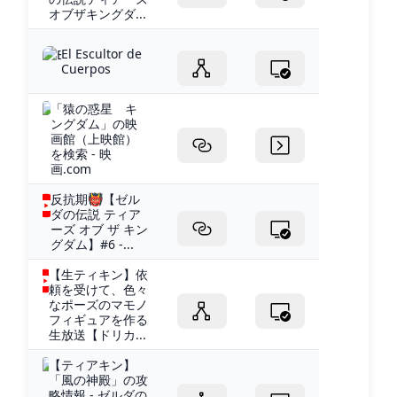
オブザキングダ...
El Escultor de
Cuerpos
「猿の惑星 キ
ングダム」の映
画館（上映館）
を検索 - 映
画.com
反抗期👹【ゼル
ダの伝説 ティア
ーズ オブ ザ キン
グダム】#6 -...
【生ティキン】依
頼を受けて、色々
なポーズのマモノ
フィギュアを作る
生放送【ドリカ...
【ティアキン】
「風の神殿」の攻
略情報 - ゼルダの