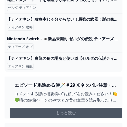
ゼルダ ティアキン
【ティアキン】攻略本じゃ分からない！最強の武器！影の像の場所まとめ！【ゼルダの伝説】 - YouTube
ティアキン 攻略
Nintendo Switch - ◾️新品未開封 ゼルダの伝説 ティアーズ オブ ザ キングダムの通販 by doaems shop｜ニンテンドースイッチならラクマ
ティアーズ オブ
【ティアキン】白龍の角の場所と使い道【ゼルダの伝説ティアーズオブザキングダム】｜ゲームエイト
ティアキン 白龍
エピソード系進める侍🗡＃29 ※ネタバレ注意・禁
止【ゼルダの伝説：ティアーズオブザキングダ
コメントする際は概要欄の”お願い”をお読みください！🍋
ム】 - YOUTUBE
💚噂の姫様(ペーンのやつ)とか昔の文章を読み取ったりと
か！物語に重要そうなの見ていきたいぞ～！💪( ᐡ. ̫ .ᐡ )✨
🍋お願い🍋1.人と接している、ということを意識して言
もっと読む
葉使いには気をつけて下さい。配信者や他の方が不快に
なる発言や行為はやめて欲し...