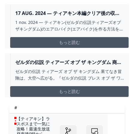
ート最大は3個固定、増やした場合は減らせるコンテンツ
があれば...
17 AUG. 2024 — ティアキン本編クリア後の収集
要素にも最適！あのエアロバイクより速くて使い
1 nov. 2024 — ティアキン(ゼルダの伝説ティアーズオブ
やすい乗り物を紹介！ 2024
ザキングダム)のエアロバイク(エアバイク)を作る方法を解
説。縦と横エアロバイクや3輪型の付け方、おきあがり
もっと読む
ゼルダの伝説 ティアーズ オブ ザ キングダム 商品
詳細 高島屋オンラインストア
ゼルダの伝説 ティアーズ オブ ザ キングダム 果てなき冒
険は、大空へ広がる。『ゼルダの伝説 ブレス オブ ザ ワ
イルド』続編が登場。どこまでも続く広大な「大地」、
そしてはるか雲の上の「大空」まで広がった世界で、ど
もっと読む
こへ行くのも、何をするのもあなた次第です。空を翔け
めぐり、不思議な空島を探索するのか。リンクの手にし
#
た新たな力で、ハイラルの異変に立ち向かうのか。あな
ただけの果てなき冒険が、再び始まります。(C)Nintendo
【ティアキン】ラ
スボスまで一気に
攻略！最速生放送
発売後0時から