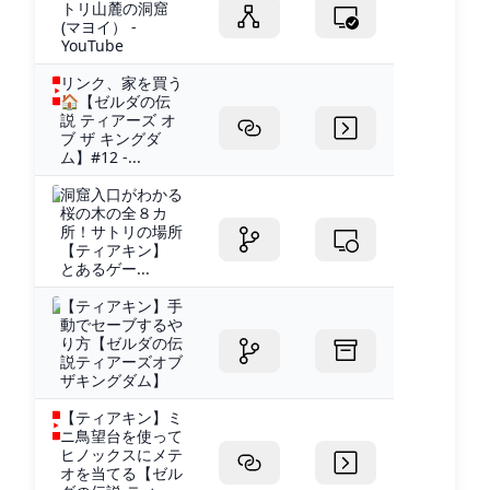
トリ山麓の洞窟
(マヨイ） -
YouTube
リンク、家を買う
🏠【ゼルダの伝
説 ティアーズ オ
ブ ザ キングダ
ム】#12 -...
洞窟入口がわかる
桜の木の全８カ
所！サトリの場所
【ティアキン】
とあるゲー...
【ティアキン】手
動でセーブするや
り方【ゼルダの伝
説ティアーズオブ
ザキングダム】
【ティアキン】ミ
ニ鳥望台を使って
ヒノックスにメテ
オを当てる【ゼル