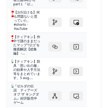
part１『ゼ...
【2ch泣ける】何
も問題ないと思
っていた。
#shorts -
YouTube
【ティアキン】作
中で謎のままだっ
たマップ“12コ”を
徹底解説【総集
編】 -...
【ティアキン】防
具「思い出の服」
の効果や入手方法
等をまとめていま
す。5 aug....
『ゼルダの伝
説 ティアーズ
オブ ザ キングダ
ム』好評販売中
ゲーム