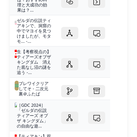
理と大成功の効
果は？...
ゼルダの伝説ティ
アキンで、洞窟の
中でマヨイを見つ
けましたが、モタ
モ... -...
生【考察視点の】
ティアーズオブザ
キングダム 消え
た底なし沼の謎を
追う -...
ブレワイクリア
してそ - 二次元
裏＠ふたば
［GDC 2024］
「ゼルダの伝説
ティアーズ オブ
ザ キングダム」
の自由な遊...
【ティアキン】双