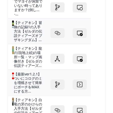
でマヨイが洞窟で
いない時ってあり
ますか？(倒し...
-...
【ティアキン】冒
険の記録1の入手
方法【ゼルダの伝
説ティアーズオブ
ザキングダム】...
【ティアキン】龍
の泪(地上絵)の場
所一覧・マップ画
像付き【ゼルダの
伝説ティアーズ...
【最新ver1.2.1】
ついにコログのミ
を増殖させて簡単
にポーチをMAX
にする方...
【ティアキン】白
竜の牙のかけらの
入手方法【ゼルダ
の伝説ティアーズ