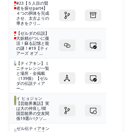
#23【５人目の賢
者を探せpart4】
４つの胴体を完成
させ、太古よりの
導きをクリ...
【ゼルダの伝説】
大妖精がついに復
活！蘇る記憶と龍
の謎！#19【ティ
アーズ オブ ...
【ティアキン】ミ
ニチャレンジ一覧
と場所・全掲載
（139個）【ゼル
ダの伝説ティア
ー...
イ ヒョジョン
【芸能界裏話】実
は大の仲良し!韓
国芸能界の交友関
係19選/パクソ...
ゼル伝ティアキン