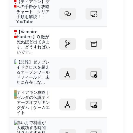
【ティアキン】空
への手掛かり攻略
チャート！クリア
手順を解説！ -
YouTube
【Vampire
Hunters】Q.敵が
死ぬほど出てきま
す。どうすればい
いです...
【悲報】ゼノブレ
イドクロスを超え
るオープンワール
ドフィールド、未
だに存在しな...
ティアキン攻略｜
ゼルダの伝説ティ
アーズオブザキン
グダム｜ゲームエ
イト
赤い月で料理が
大成功する時間
は？おすすめ料