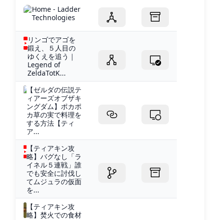
Home - Ladder
Technologies
リンゴでアゴを
鍛え、５人目の
ゆくえを追う｜
Legend of
ZeldaTotK...
【ゼルダの伝説テ
ィアーズオブザキ
ングダム】ポカポ
カ草の実で料理を
する方法【ティ
ア...
【ティアキン攻
略】バグなし「ラ
イネル５連戦」誰
でも安全に討伐し
てムジュラの仮面
を...
【ティアキン攻
略】焚火での食材