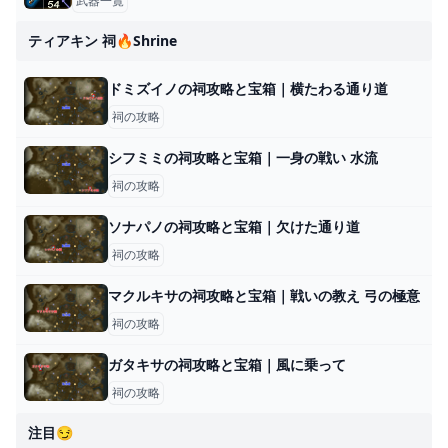
武器一覧
ティアキン 祠🔥shrine
ドミズイノの祠攻略と宝箱｜横たわる通り道
祠の攻略
シフミミの祠攻略と宝箱｜一身の戦い 水流
祠の攻略
ソナパノの祠攻略と宝箱｜欠けた通り道
祠の攻略
マクルキサの祠攻略と宝箱｜戦いの教え 弓の極意
祠の攻略
ガタキサの祠攻略と宝箱｜風に乗って
祠の攻略
注目😏