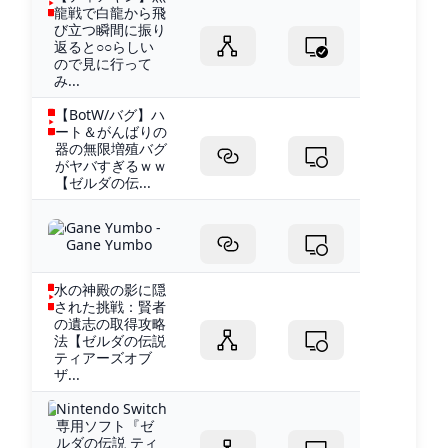
龍戦で白龍から飛
び立つ瞬間に振り
返ると○○らしい
ので見に行って
み...
【BotW/バグ】ハ
ート＆がんばりの
器の無限増殖バグ
がヤバすぎるｗｗ
【ゼルダの伝...
Gane Yumbo -
Gane Yumbo
水の神殿の影に隠
された挑戦：賢者
の遺志の取得攻略
法【ゼルダの伝説
ティアーズオブ
ザ...
Nintendo Switch
専用ソフト『ゼ
ルダの伝説 ティ