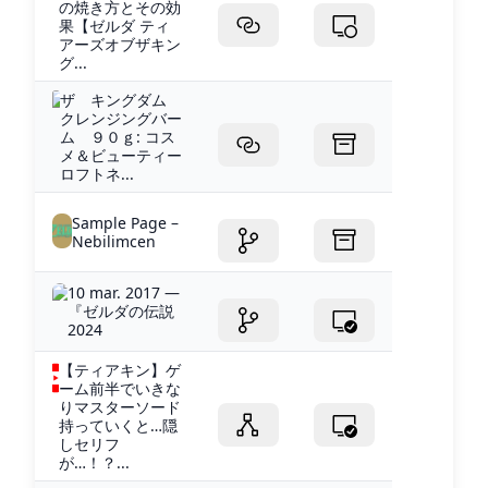
の焼き方とその効
果【ゼルダ ティ
アーズオブザキン
グ...
ザ キングダム
クレンジングバー
ム ９０ｇ: コス
メ＆ビューティー
ロフトネ...
Sample Page –
Nebilimcen
10 mar. 2017 —
『ゼルダの伝説
2024
【ティアキン】ゲ
ーム前半でいきな
りマスターソード
持っていくと…隠
しセリフ
が…！？...