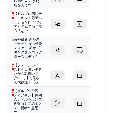
妖精の泉」は4か
所なんです...
【ゼルダの伝説テ
ィアキン】最新バ
ージョン(1.2.1)で
アイテム増殖する
方法をご...
海外最新 新品未
開封ゼルダの伝説
ティアーズ オブ
キングダムコレク
ターズエディシ...
【フォールガイ
ズ】今日怖い夢み
たから話聞いて
(´;ω;｀)【初見さ
ん大歓迎】【視...
【ゼルダの伝説
ティアキン】仲間
のレベルを上げて
攻撃力を高める方
法・賢者の意思
の...