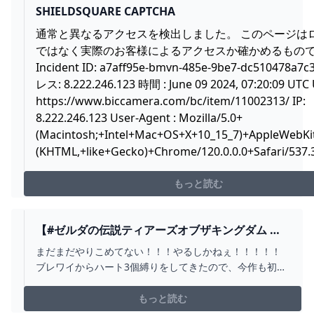
SHIELDSQUARE CAPTCHA
通常と異なるアクセスを検出しました。 このページは
ではなく実際のお客様によるアクセスか確かめるもの
Incident ID: a7aff95e-bmvn-485e-9be7-dc510478a7c
レス: 8.222.246.123 時間 : June 09 2024, 07:20:09 UTC 
https://www.biccamera.com/bc/item/11002313/
IP:
8.222.246.123 User-Agent : Mozilla/5.0+
(Macintosh;+Intel+Mac+OS+X+10_15_7)+AppleWebKi
(KHTML,+like+Gecko)+Chrome/120.0.0.0+Safari/537.
もっと読む
【#ゼルダの伝説ティアーズオブザキングダム 】
井戸残りあと3個！がんばってさがすぞ！！ #64
まだまだやりこめてない！！！やるしかねぇ！！！！！
【 ファニル･Δ / セルフ受肉VTUBER 】 -
ブレワイからハート3個縛りをしてきたので、今作も初期
YOUTUBE
ハート縛りでプレイしていきます💪◆進捗：クリアしま
した！たのしかった！！！❤初期ハート縛りルール❤ゆ
もっと読む
るめのハート縛りプレイをしていきます！・基本的にハ