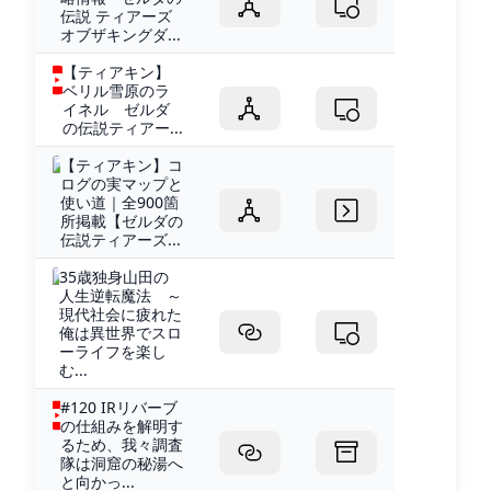
伝説 ティアーズ
オブザキングダ...
【ティアキン】
ベリル雪原のラ
イネル ゼルダ
の伝説ティアー...
【ティアキン】コ
ログの実マップと
使い道｜全900箇
所掲載【ゼルダの
伝説ティアーズ...
35歳独身山田の
人生逆転魔法 ～
現代社会に疲れた
俺は異世界でスロ
ーライフを楽し
む...
#120 IRリバーブ
の仕組みを解明す
るため、我々調査
隊は洞窟の秘湯へ
と向かっ...