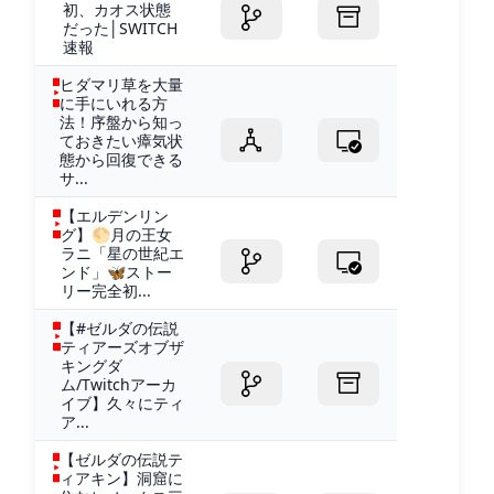
初、カオス状態
だった│SWITCH
速報
ヒダマリ草を大量
に手にいれる方
法！序盤から知っ
ておきたい瘴気状
態から回復できる
サ...
【エルデンリン
グ】🌕月の王女
ラニ「星の世紀エ
ンド」🦋ストー
リー完全初...
【#ゼルダの伝説
ティアーズオブザ
キングダ
ム/Twitchアーカ
イブ】久々にティ
ア...
【ゼルダの伝説テ
ィアキン】洞窟に