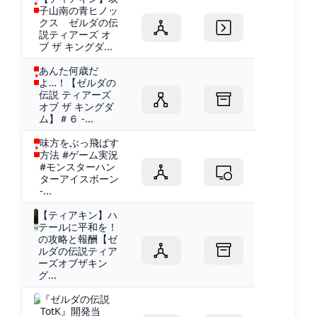
子山南の青ヒノッ
クス ゼルダの伝
説ティアーズ オ
ブ ザ キングダ...
あんた何歳だ
よ…！【ゼルダの
伝説 ティアーズ
オブ ザ キングダ
ム】＃６ -...
味方をぶっ飛ばす
方法 #ゲーム実況
#モンスターハン
ターアイスボーン
-...
【ティアキン】ハ
テールに平和を！
の攻略と報酬【ゼ
ルダの伝説ティア
ーズオブザキン
グ...
『ゼルダの伝説
TotK』開発当