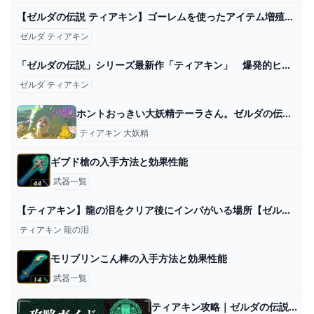
【ゼルダの伝説 ティアキン】ゴーレムを使ったアイテム増殖バグが最強すぎる！ やり方解説 - YouTube
ゼルダ ティアキン
「ゼルダの伝説」シリーズ最新作「ティアキン」 爆発的ヒット なぜ？（河村鳴紘） - エキスパート - Yahoo!ニュース
ゼルダ ティアキン
ホントおっきい大妖精テーラさん。ゼルダの伝説ティアキン大妖精に捧げるセレナーデ。４人姉妹。残り居場所を教えてくれる。 - YouTube
ティアキン 大妖精
ギブド槍の入手方法と効果性能
武器一覧
【ティアキン】龍の泪をクリア後にインパがいる場所【ゼルダの伝説ティアーズオブザキングダム】
ティアキン 龍の泪
モリブリンこん棒の入手方法と効果性能
武器一覧
ティアキン攻略｜ゼルダの伝説ティアーズオブザキングダム - 神ゲー攻略