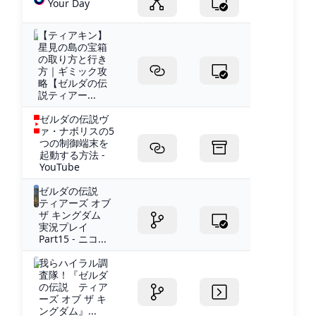
Your Day
【ティアキン】
星見の島の宝箱
の取り方と行き
方｜ギミック攻
略【ゼルダの伝
説ティアー...
ゼルダの伝説ヴ
ァ・ナボリスの5
つの制御端末を
起動する方法 -
YouTube
ゼルダの伝説
ティアーズ オブ
ザ キングダム
実況プレイ
Part15 - ニコ...
我らハイラル調
査隊！『ゼルダ
の伝説 ティア
ーズ オブ ザ キ
ングダム』...