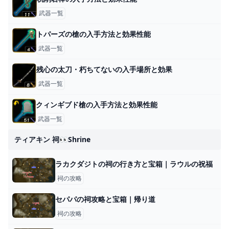
武器一覧
トパーズの槍の入手方法と効果性能
武器一覧
残心の太刀・朽ちてないの入手場所と効果
武器一覧
クィンギブド槍の入手方法と効果性能
武器一覧
ティアキン 祠👀shrine
ラカクダジトの祠の行き方と宝箱｜ラウルの祝福
祠の攻略
セパパの祠攻略と宝箱｜帰り道
祠の攻略