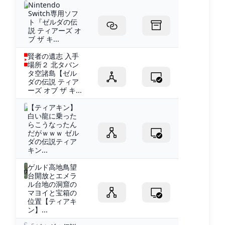
Nintendo
Switch専用ソフ
ト『ゼルダの伝
説 ティアーズ オ
ブ ザ キ...
賢者の遺志 入手
場所２ 北タバン
タ空諸島【ゼル
ダの伝説 ティア
ーズ オブ ザ キ...
【ティアキン】
白い龍に乗った
らこうなったん
だがｗｗｗ ゼル
ダの伝説ティア
キン...
ゲルド高地鳥望
台開放とエメラ
ル台地の洞窟の
マヨイと宝箱の
位置【ティアキ
ン】...