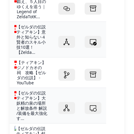
鍛え、５人目の
ゆくえを追う｜
Legend of
ZeldaTotK...
【ゼルダの伝説
ティアキン】意
外と知らない４
賢者のスキル小
技10選！
【Zelda...
【ティアキン】
ジノドカオの
祠 攻略【ゼル
ダの伝説】 -
YouTube
【ゼルダの伝説
ティアキン】大
妖精の泉の場所
と解放条件 解説
/装備を最大強化
す...
【ゼルダの伝説
ティアキン】斜