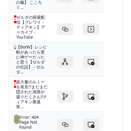
の服】 こころ
ぐ...
ゼルダの探索配
信【ブレワイ・
ティアキン】ア
ーカイブ -
YouTube
【BotW】レシピ
帖があったら更
に神ゲーだった
と思う【ゼルダ
の伝説】 - ゼル
ダ...
超大量のルミー
を発見!?まだまだ
隠された洞窟が
盛りだくさん!!テ
ィアキン最速
実...
Error: 404
Page Not
Found