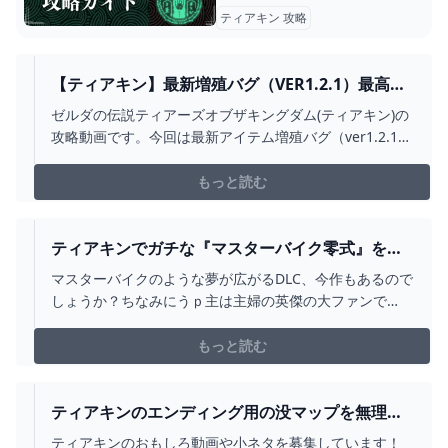
ティアキン 攻略
【ティアキン】最新増殖バグ（VER1.2.1）最高効
率！壊れ物も簡単アイテム増殖！【ゼルダの伝説
ゼルダの伝説ティアーズオブザキングダム(ティアキン)の
ティアーズオブザキングダム】アイテム増殖/素材
攻略動画です。今回は最新アイテム増殖バグ（ver1.2.1対
増殖/無限増殖 - YOUTUBE
応）動画です！壊れ物も素材増殖できてよかった！武器
増殖/装備増殖もしたいね！皆さんのこれおすすめです！
もっと読む
がありましたら是非コメントしてください！00:00~概要
＆下準備03:00~アイテム増殖/素材増殖...
ティアキンでガチな『マスターバイク零式』を作
る方法・・！【ゼルダの伝説 ティアキン】 -
マスターバイクのような夢が広がるDLC、今作もあるので
YOUTUBE
しょうか？ちなみにうｐ主は主婦の英傑の大ファンで
す。ティアキンの役立つ知識やおもしろ要素などいろい
ろ紹介していくので、チャンネル登録よろしく！・ゾナ
もっと読む
ウギア装備の隠し場所と入手法 紹介動画
https://youtu.be/YAcg-RNvL-o・神羅のTwitt...
ティアキンのエンディング用の没マップを無理や
り読み込むとバグアイテムでカオス過ぎたＷＷＷ
ティアキンのおもしろ動画や小ネタを募集しています！