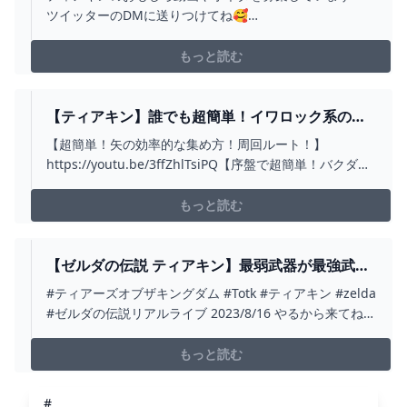
【ゼルダの伝説ティアーズオブザキングダム】
ツイッターのDMに送りつけてね🥰
【TOTK】 - YOUTUBE
→https://twitter.com/Ikabozeいかぼうずとは？ゼルダは
全シリーズクリア済みゼルダで人生に彩を。をテーマに
もっと読む
様々なコンテンツを作成しています。◇RTA実績◇ティア
ーズオブザキングダム Any％ 日本1位 【4...
【ティアキン】誰でも超簡単！イワロック系の倒
し方！初心者必見！【ゼルダの伝説】 - YOUTUBE
【超簡単！矢の効率的な集め方！周回ルート！】
https://youtu.be/3ffZhlTsiPQ【序盤で超簡単！バクダン
花入手の周回ルート！】https://youtu.be/M40-VDFV_Xg
チャンネル登録はこちら
もっと読む
→https://www.youtube.com/channel/UCw9KIulF701...
【ゼルダの伝説 ティアキン】最弱武器が最強武器
に！「木の枝」の攻撃力1000にしてみたら最強す
#ティアーズオブザキングダム #Totk #ティアキン #zelda
ぎたW【ゼルダの伝説ティアーズオブザキングダ
#ゼルダの伝説リアルライブ 2023/8/16 やるから来てね
ム】【ティアキン】【まがれつ】 - YOUTUBE
(´・ω・｀)https://eplus.jp/sf/detail/3847690001?
P6=001&P1=0402&P59=1【オススメ動画】武器合成バグ
もっと読む
の方法https://...
#