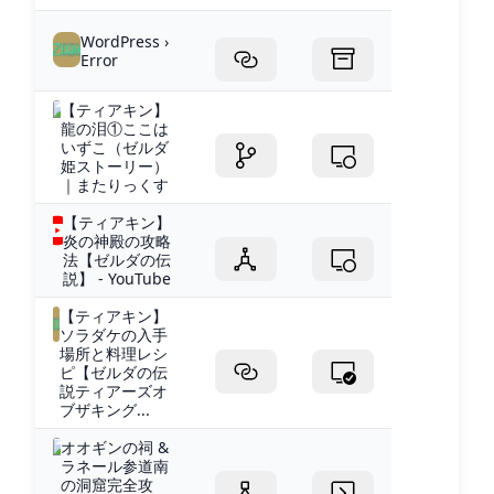
WordPress ›
Error
【ティアキン】
龍の泪①ここは
いずこ（ゼルダ
姫ストーリー）
｜またりっくす
【ティアキン】
炎の神殿の攻略
法【ゼルダの伝
説】 - YouTube
【ティアキン】
ソラダケの入手
場所と料理レシ
ピ【ゼルダの伝
説ティアーズオ
ブザキング...
オオギンの祠 &
ラネール参道南
の洞窟完全攻