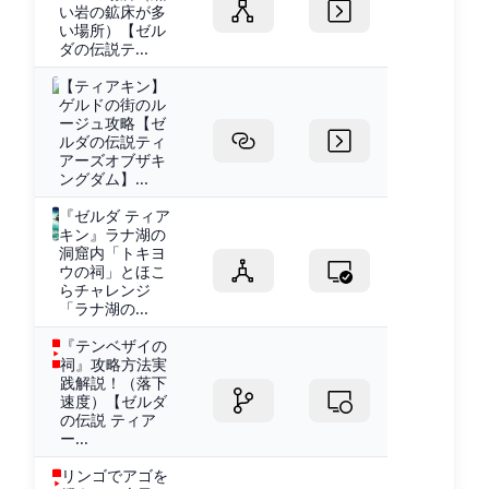
い岩の鉱床が多
い場所）【ゼル
ダの伝説テ...
【ティアキン】
ゲルドの街のル
ージュ攻略【ゼ
ルダの伝説ティ
アーズオブザキ
ングダム】...
『ゼルダ ティア
キン』ラナ湖の
洞窟内「トキヨ
ウの祠」とほこ
らチャレンジ
「ラナ湖の...
『テンベザイの
祠』攻略方法実
践解説！（落下
速度）【ゼルダ
の伝説 ティア
ー...
リンゴでアゴを