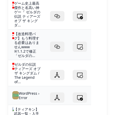
ゲーム史上最高
傑作と名高い神
ゲー『 ゼルダの
伝説 ティアーズ
オブ ザ キング
ダ...
【改造料理バ
グ】もう料理す
る必要はありま
せんwww
※1.1.2で修正
「ゼルダの...
ゼルダの伝説
ティアーズ オブ
ザ キングダム /
The Legend
of...
WordPress ›
Error
【ティアキン】
武器一覧・入手