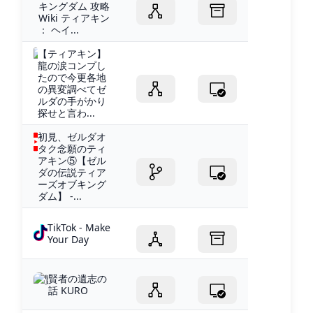
キングダム 攻略
Wiki ティアキン
： ヘイ...
【ティアキン】
龍の涙コンプし
たので今更各地
の異変調べてゼ
ルダの手がかり
探せと言わ...
初見、ゼルダオ
タク念願のティ
アキン⑤【ゼル
ダの伝説ティア
ーズオブキング
ダム】 -...
TikTok - Make
Your Day
賢者の遺志の
話 KURO