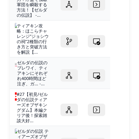
軍団を瞬殺する
方法！【ゼルダ
の伝説】 -...
ティアキン攻
略：ほこらチャ
レンジ“ジョシウ
の祠”2種類の行
き方と突破方法
を解説【...
ゼルダの伝説の
ブレワイ、ティ
アキンにそれぞ
れ400時間ほど
注ぎ、ガ... -...
#27【初見/ゼル
ダの伝説ティア
ーズオブザキン
グダム】本編ク
リア後！探索雑
談大好...
ゼルダの伝説 テ
ィアーズオブザ