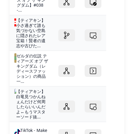
グダム】#038
-...
【ティアキン】
小さ過ぎて誰も
気づかない空島
に隠されたレア
宝箱！賢者の遺
志や古びた...
ゼルダの伝説 テ
ィアーズ オブ ザ
キングダム（レ
ディースファッ
ション）の商品
一...
【ティアキン】
白竜見つかんね
ぇんだけど何周
したらいいんだ
よ←もうマスタ
ーソード抜...
TikTok - Make