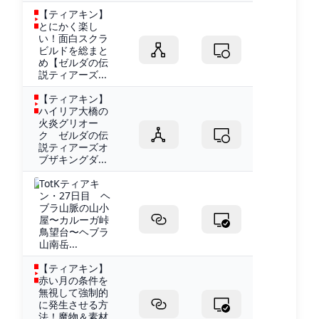
【ティアキン】
とにかく楽し
い！面白スクラ
ビルドを総まと
め【ゼルダの伝
説ティアーズ...
【ティアキン】
ハイリア大橋の
火炎グリオー
ク ゼルダの伝
説ティアーズオ
ブザキングダ...
TotKティアキ
ン・27日目 ヘ
ブラ山脈の山小
屋〜カルーガ峠
鳥望台〜ヘブラ
山南岳...
【ティアキン】
赤い月の条件を
無視して強制的
に発生させる方
法！魔物＆素材