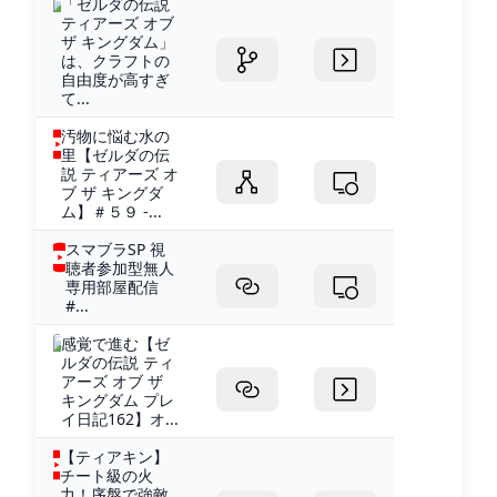
「ゼルダの伝説
ティアーズ オブ
ザ キングダム」
は、クラフトの
自由度が高すぎ
て...
汚物に悩む水の
里【ゼルダの伝
説 ティアーズ オ
ブ ザ キングダ
ム】＃５９ -...
スマブラSP 視
聴者参加型無人
専用部屋配信
#...
感覚で進む【ゼ
ルダの伝説 ティ
アーズ オブ ザ
キングダム プレ
イ日記162】オ...
【ティアキン】
チート級の火
力！序盤で強敵