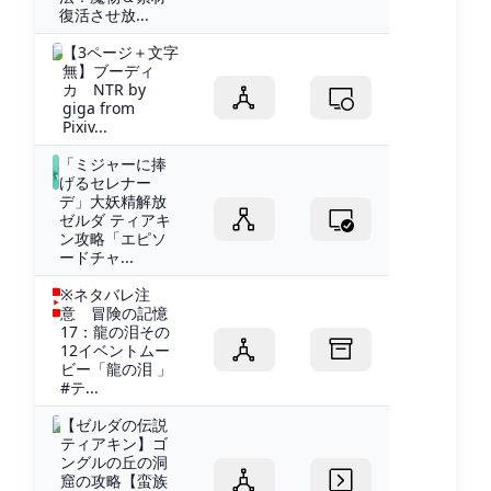
復活させ放...
【3ページ＋文字
無】ブーディ
カ NTR by
giga from
Pixiv...
「ミジャーに捧
げるセレナー
デ」大妖精解放
ゼルダ ティアキ
ン攻略「エピソ
ードチャ...
※ネタバレ注
意 冒険の記憶
17：龍の泪その
12イベントムー
ビー「龍の泪 」
#テ...
【ゼルダの伝説
ティアキン】ゴ
ングルの丘の洞
窟の攻略【蛮族