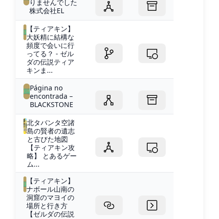
りませんでした
株式会社EL
【ティアキン】
大妖精に結構な
頻度で会いに行
ってる？ - ゼル
ダの伝説ティア
キンま...
Página no
encontrada –
BLACKSTONE
北タバンタ空諸
島の賢者の遺志
と古びた地図
【ティアキン攻
略】 とあるゲー
ム...
【ティアキン】
ナボール山南の
洞窟のマヨイの
場所と行き方
【ゼルダの伝説