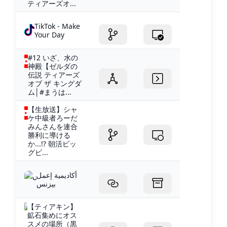
ティアーズオ...
TikTok - Make
Your Day
#12 いざ、水の
神殿【ゼルダの
伝説 ティアーズ
オブ ザ キングダ
ム│#まうは...
【生放送】シャ
ケ中級者ろーだ
みんさんを連合
勝利に導ける
か...!? 朝活ビッ
グビ...
أكاديمية إعمل
بيزنس
【ティアキン】
鉱石集めにオス
スメの場所（黒