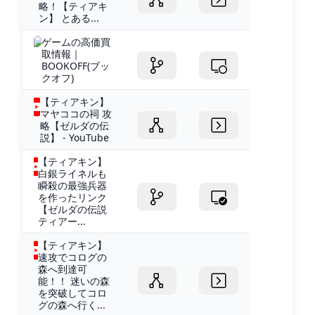
略！【ティアキ
ン】 とある...
ゲームの高価買
取情報｜
BOOKOFF(ブッ
クオフ)
【ティアキン】
マヤココの祠 攻
略【ゼルダの伝
説】 - YouTube
【ティアキン】
白銀ライネルも
瞬殺の最強兵器
を作ったリンク
【ゼルダの伝説
ティアー...
【ティアキン】
速攻でコログの
森へ到達可
能！！ 迷いの森
を突破してコロ
グの森へ行く...