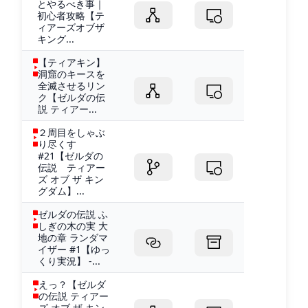
とやるべき事｜
初心者攻略【テ
ィアーズオブザ
キング...
【ティアキン】
洞窟のキースを
全滅させるリン
ク【ゼルダの伝
説 ティアー...
２周目をしゃぶ
り尽くす
#21【ゼルダの
伝説 ティアー
ズ オブ ザ キン
グダム】...
ゼルダの伝説 ふ
しぎの木の実 大
地の章 ランダマ
イザー #1【ゆっ
くり実況】 -...
えっ？【ゼルダ
の伝説 ティアー
ズ オブ ザ キン