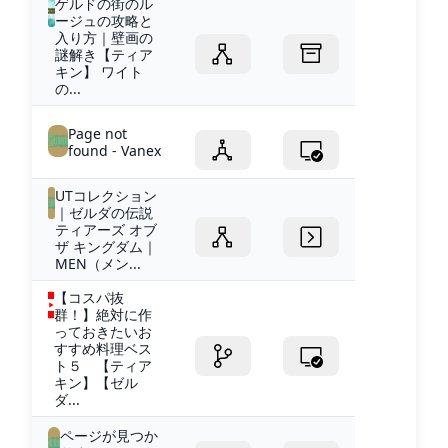
ゲルドの街のル
ージュの攻略と
入り方｜壁画の
謎解き【ティア
キン】 ワイト
の...
Page not
found - Vanex
UTコレクション
｜ゼルダの伝説
ティアーズ オブ
ザ キングダム｜
MEN（メン...
【コスパ抜
群！】絶対に作
っておきたいお
すすめ料理ベス
ト５ 【ティア
キン】【ゼル
ダ...
ページが見つか