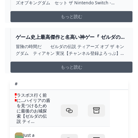
SWITCH - HEALTHSPRINGHMO.COM
ズオブキングダム セット ザ Nintendo Switch -
ームソフト/ゲーム機本体#家庭用ゲームソフト#ティアキ
healthspringhmo.com
ン#ゼルダの伝説#ゼルダ#ティアーズオブザキングダム#
もっと読む
ティアーズオブキングダム#任天堂スイッチ#スイッチ#任
天堂Switch#Switch#ニンテンドー
#Nintendo#NintendoSwitch23時38分2024/05/29
ゲーム史上最高傑作と名高い神ゲー『 ゼルダの伝
説 ティアーズ オブ ザ キングダム 』#1 -
冒険の時間だ ゼルダの伝説 ティアーズ オブ ザ キン
YOUTUBE
グダム ティアキン 実況【チャンネル登録よろっぷ】
http://goo.gl/zcqUED【ツイッター】
http://twitter.com/kiyo_saiore【インスタグラム】
もっと読む
http://www.instagram.com/kiyo_yuusy...
#
ラスボス行く前
に…ハイリアの盾
を見つけるため
に最後のお城探
索【ゼルダの伝
説 ティ...
Just a