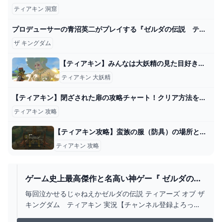
ティアキン 洞窟
プロデューサーの青沼英二がプレイする『ゼルダの伝説 ティアーズ オブ ザ キングダム』 - YouTube
ザ キングダム
【ティアキン】みんなは大妖精の見た目好き？嫌い？【ティアーズオブザキングダム】 ゼルダの伝説ティアーズオブザキングダム(ティアキン)攻略まとめ-コログ速報
ティアキン 大妖精
【ティアキン】閉ざされた扉の攻略チャート！クリア方法を紹介！ - YouTube
ティアキン 攻略
【ティアキン攻略】蛮族の服（防具）の場所と取り方｜ラムダの財宝・ゴングルの丘の洞窟【ゼルダティアーズオブザキングダム】│KOUs gameplay guide
ティアキン 攻略
ゲーム史上最高傑作と名高い神ゲー『 ゼルダの伝
説 ティアーズ オブ ザ キングダム 』#13 -
毎回泣かせるじゃねえかゼルダの伝説 ティアーズ オブ ザ
YOUTUBE
キングダム ティアキン 実況【チャンネル登録よろっ
ぷ】 http://goo.gl/zcqUED【ツイッター】