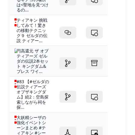
は<聖地を見つけ
るの...
ティアキン 挑戦
してみて！驚き
の移動テクニッ
ク９ ゼルダの伝
説 ティアー...
円高還元 ザ オブ
ティアーズ ゼル
ダの伝説2本セッ
ト キングダム&
ブレス ワイ...
#83 【#ゼルダの
伝説ティアーズ
オブザキングダ
ム】続2：空島探
索しながら祠を
探...
大妖精シーザの
強化イベントシ
ーンまとめ #テ
ィアキン #シー