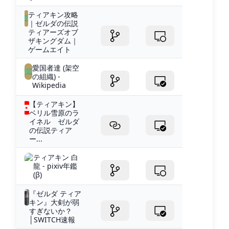
ティアキン攻略
｜ゼルダの伝説
ティアーズオブ
ザキングダム｜
ゲームエイト
愛国者達 (架空
の組織) -
Wikipedia
【ティアキン】
ベリル雪原のラ
イネル ゼルダ
の伝説ティア
ー...
ティアキン 白
龍 - pixiv年鑑
(β)
『ゼルダ ティア
キン』大剣が弱
すぎないか？
│SWITCH速報