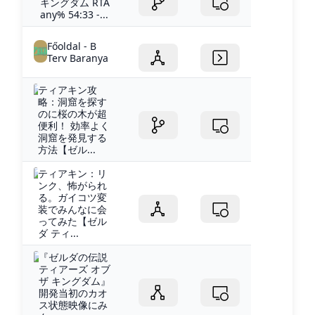
キングダム RTA
any% 54:33 -...
Főoldal - B
Terv Baranya
ティアキン攻
略：洞窟を探す
のに桜の木が超
便利！ 効率よく
洞窟を発見する
方法【ゼル...
ティアキン：リ
ンク、怖がられ
る。ガイコツ変
装でみんなに会
ってみた【ゼル
ダ ティ...
『ゼルダの伝説
ティアーズ オブ
ザ キングダム』
開発当初のカオ
ス状態映像にみ