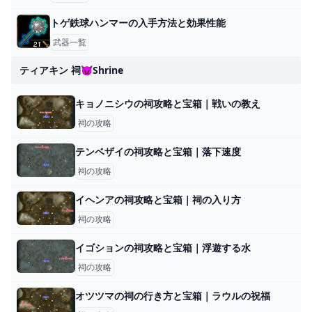
トゲ鉄球ハンマーの入手方法と効果性能
武器一覧
ティアキン 祠😈shrine
キョノニシウの祠攻略と宝箱｜戦いの教え
祠の攻略
テンベザイの祠攻略と宝箱｜落下速度
祠の攻略
イヘンアの祠攻略と宝箱｜祠の入り方
祠の攻略
イゴションの祠攻略と宝箱｜浮遊する水
祠の攻略
オツツマの祠の行き方と宝箱｜ラウルの祝福