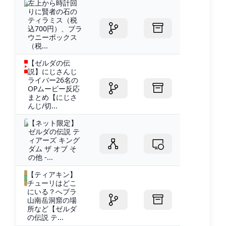
左上から時計回
りに賢者の石の
ティラミス（税
込700円）、ブラ
ウニーボックス
（税...
【ゼルダの伝
説】にじさんじ
ライバー26名の
OPムービー反応
まとめ【にじさ
んじ/切...
【ネット限定】
ゼルダの伝説 テ
ィアーズ キング
ダム ザ オブ そ
の他 -...
【ティアキン】
チューリはどこ
にいる？へブラ
山南岳洞窟の場
所など【ゼルダ
の伝説 テ...