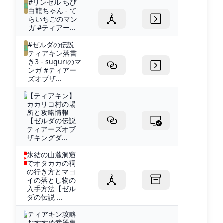
#リンゼル ちび
白龍ちゃん - て
らいちごのマン
ガ #ティアー...
#ゼルダの伝説
ティアキン落書
き3 - suguriのマ
ンガ #ティアー
ズオブザ...
【ティアキン】
カカリコ村の場
所と攻略情報
【ゼルダの伝説
ティアーズオブ
ザキングダ...
氷結の山麓洞窟
でオタカカの祠
の行き方とマヨ
イの落とし物の
入手方法【ゼル
ダの伝説 ...
ティアキン攻略
おすすめ武器集