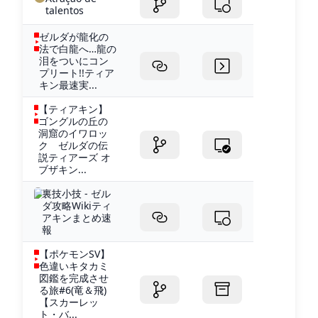
talentos
ゼルダが龍化の
法で白龍へ…龍の
泪をついにコン
プリート!!ティア
キン最速実...
【ティアキン】
ゴングルの丘の
洞窟のイワロッ
ク ゼルダの伝
説ティアーズ オ
ブザキン...
裏技小技 - ゼル
ダ攻略Wikiティ
アキンまとめ速
報
【ポケモンSV】
色違いキタカミ
図鑑を完成させ
る旅#6(竜＆飛)
【スカーレッ
ト・バ...