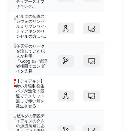
ティアーズオブ
ザキング...
ゼルダの伝説ス
カウォのリンゼ
ルよりブレワイ･
ティアキンのリ
ンゼルの方... -...
任天堂のリーク
を流していた犯
人が判明
『Google』 管理
者権限でニンダ
イを先見
【ティアキン】
赤い月強制発生
バグが進化！最
速でデメリット
無しで赤い月を
発生させる...
ゼルダの伝説テ
ィアキンのクム
の源流洞窟にあ
るキノコの場所