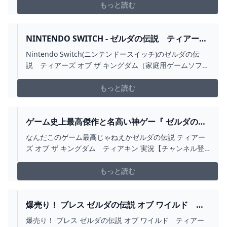
http://twitter.com/kiyo_saiore【インスタグラム】
もっと読む
http://www.instagram.com/kiyo_yu...
NINTENDO SWITCH - ゼルダの伝説 ティアーズ
オブ ザ キングダムの通販 BY まーまれーどS
Nintendo Switch(ニンテンドースイッチ)のゼルダの伝
SHOP｜ニンテンドースイッチならラクマ
説 ティアーズ オブ ザ キングダム（家庭用ゲームソフ
ト）が通販できます。✨✨⭐即購入可能⭐✨✨🌟🌟不
定期でお得なキャンペーン開催しています！🌟🌟 今な
もっと読む
ら出品している500円以下のゲーム1個プレゼント中🎁詳
細はプロフィール欄をご確認くださいませ🎶(ゲーム以外
でもOKです🎶) ⚠断捨離ついでの企画ですので、ある
ゲーム史上最高傑作と名高い神ゲー『 ゼルダの伝
程度断捨離できたら 予告無く終了いたします。🌟🌟
説 ティアーズ オブ ザ キングダム 』#2 -
なんだこのゲーム最高じゃねえかゼルダの伝説 ティアー
🌟🌟🌟🌟🌟🌟🌟🌟🌟🌟🌟🌟🌟🌟🌟🌟🌟🌟🌟 ●状
YOUTUBE
ズ オブ ザ キングダム ティアキン 実況【チャンネル登
態①パッケージスレ傷あり②起動確認済み●発送①購入か
録よろっぷ】 http://goo.gl/zcqUED【ツイッター】
ら2日以内に発送②送料無料③プチプチ梱包有り④匿名配
http://twitter.com/kiyo_saiore【インスタグラム】
もっと読む
送、発送状況追跡可能↑購入者様の住所や氏名といった個
http://www.instagram.com/kiy...
人情報を隠してお取引することができます！また、発送
状況も随時ご確認いただけます！●説明「ゼルダの伝説
爆売り！ ブレス ゼルダの伝説 オブ ワイルド テ
ティアーズオブザキングダム」任天堂型番：
ィアーズオブキングダム セット ザ NINTENDO
爆売り！ ブレス ゼルダの伝説 オブ ワイルド ティアー
HACPAXN7A#任天堂#HACPAXN7A#エンタメ/ホビー#ゲ