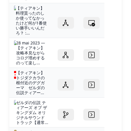
【ティアキン】
料理貰ったのし
か使ってなかっ
たけど何が1番使
い勝手いいんだ
ろ？ :...
28 mai 2023 —
【ティアキン】
攻略本見ながら
コログ埋めする
のって楽し...
【ティアキン】
トジダクカラの
根付近のデグガ
ーマ ゼルダの
伝説ティアー...
ゼルダの伝説 テ
ィアーズ オブ ザ
キングダム オリ
ジナルサウンド
トラック【通常...