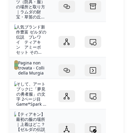
ツ（防具・服）
の場所と取り方
｜ラムダの財
宝・草笛の丘...
人気ブランド新
作豊富 ゼルダの
伝説 ブレワ
イ ティアキ
ン アミーボ
セット その...
Pagina non
trovata - Colli
della Murgia
そして、アート
ブックに「夢見
の勇者服」の文
字 2ページ目
Game*Spark ...
【ティアキン】
最初の服の場所
｜上着はどこ？
【ゼルダの伝説