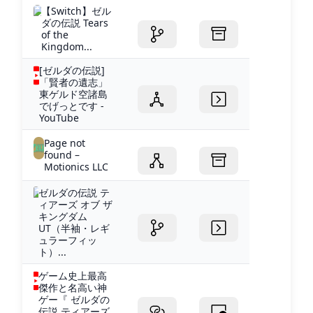
【Switch】ゼル
ダの伝説 Tears
of the
Kingdom...
[ゼルダの伝説]
「賢者の遺志」
東ゲルド空諸島
でげっとです -
YouTube
Page not
found –
Motionics LLC
ゼルダの伝説 テ
ィアーズ オブ ザ
キングダム
UT（半袖・レギ
ュラーフィッ
ト）...
ゲーム史上最高
傑作と名高い神
ゲー『 ゼルダの
伝説 ティアーズ