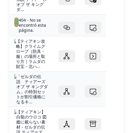
オブ ザ キング
ダ...
404 - No se
encontró esta
página.
【ティアキン攻
略】クライムグ
ローブ（防具・
服）の場所と取
り方｜ラムダの
財宝・北ハ...
「ゼルダの伝
説 ティアーズ
オブ ザ キングダ
ム」の特別セッ
トが割引価格に
なるキ...
【ティアキン】
白龍のウロコ 図
鑑に載らない素
材 - ゼルダの伝
説 ティアーズ...