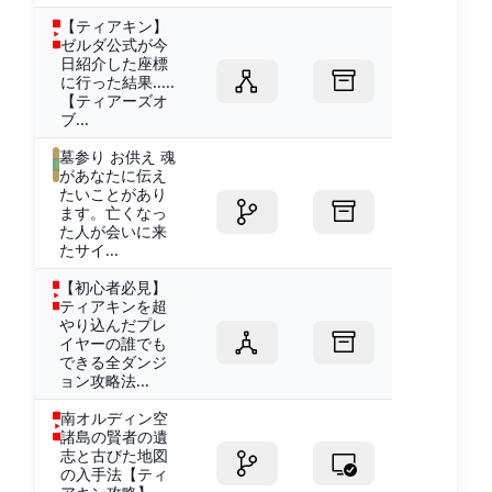
【ティアキン】
ゼルダ公式が今
日紹介した座標
に行った結果.....
【ティアーズオ
ブ...
墓参り お供え 魂
があなたに伝え
たいことがあり
ます。亡くなっ
た人が会いに来
たサイ...
【初心者必見】
ティアキンを超
やり込んだプレ
イヤーの誰でも
できる全ダンジ
ョン攻略法...
南オルディン空
諸島の賢者の遺
志と古びた地図
の入手法【ティ