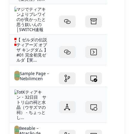
マジでティアキ
ンよりブレワイ
のが良かったと
思う奴いんの
│SWITCH速報
【 ゼルダの伝説
ティアーズ オブ
ザ キングダム 】
#01 完全初見ゼ
ルダ【実...
Sample Page –
Nebilimcen
TotKティアキ
ン・32日目 サ
トリ山の祠と水
晶（ウサズマの
祠） - ちょっと
し...
Beeable –
Atração de