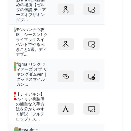
めの場所【ゼル
ダの伝説 ティア
ーズオブザキン
グダ...
モンハンナウ攻
略：シーズン1 ク
ライマックスイ
ベントでやるべ
きこと5選。ディ
アブ...
figma リンク テ
ィアーズ オブ ザ
キングダムver.｜
グッドスマイル
カン...
【ティアキン】
ハイリア兵装備
の簡単な入手方
法を分かりやす
く解説（フルテ
ロップ）ス...
Beeable –