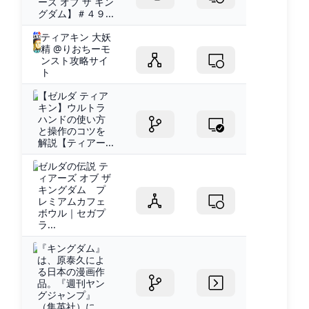
ーズ オブ ザ キン
グダム】＃４９...
ティアキン 大妖
精 @りおちーモ
ンスト攻略サイ
ト
【ゼルダ ティア
キン】ウルトラ
ハンドの使い方
と操作のコツを
解説【ティアー...
ゼルダの伝説 テ
ィアーズ オブ ザ
キングダム プ
レミアムカフェ
ボウル｜セガプ
ラ...
『キングダム』
は、原泰久によ
る日本の漫画作
品。『週刊ヤン
グジャンプ』
（集英社）に...