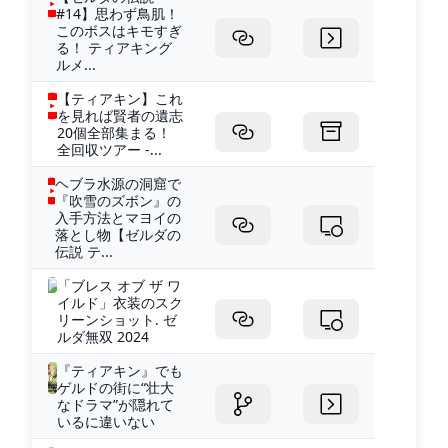
#14】思わず鳥肌！
このボスはキモすぎ
る！ ティアキング
ルメ...
【ティアキン】これ
を見れば賢者の遺志
20個全部集まる！
全回収ツアー -...
ヘブラ水源の洞窟で
『吹雪のズボン』の
入手方法とマヨイの
落とし物【ゼルダの
伝説 テ...
「ブレス オブ ザ ワ
イルド」衣装のスク
リーンショット. ゼ
ルダ無双 2024
『ティアキン』でも
ゲルドの街に“壮大
なドラマ”が隠れて
いるに違いない