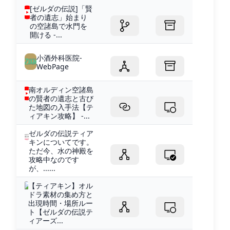
[ゼルダの伝説]「賢
者の遺志」始まり
の空諸島で水門を
開ける -...
小酒外科医院-
WebPage
南オルディン空諸島
の賢者の遺志と古び
た地図の入手法【テ
ィアキン攻略】 -...
ゼルダの伝説ティア
キンについてです。
ただ今、水の神殿を
攻略中なのです
が、......
【ティアキン】オル
ドラ素材の集め方と
出現時間・場所ルー
ト【ゼルダの伝説テ
ィアーズ...