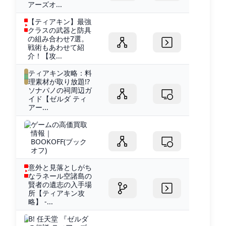
アーズオ...
【ティアキン】最強
クラスの武器と防具
の組み合わせ7選。
戦術もあわせて紹
介！【攻...
ティアキン攻略：料
理素材が取り放題!?
ソナパノの祠周辺ガ
イド【ゼルダ ティ
アー...
ゲームの高価買取
情報｜
BOOKOFF(ブック
オフ)
意外と見落としがち
なラネール空諸島の
賢者の遺志の入手場
所【ティアキン攻
略】 -...
B! 任天堂 『ゼルダ