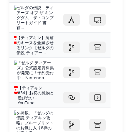
ゼルダの伝説 ティ
アーズ オブ ザ キン
グダム ザ・コンプ
リートガイド 書
籍...
【ティアキン】洞窟
のキースを全滅させ
るリンク【ゼルダの
伝説 ティアー...
『ゼルダ ティアー
ズ』公式設定資料集
が発売に！予約受付
中 – Nintendo...
【ティアキン
#34】お初の魔物と
遊びたい -
YouTube
を掲載。『ゼルダの
伝説 ティアキン攻
略』ブループリント
のお気に入り8枠の