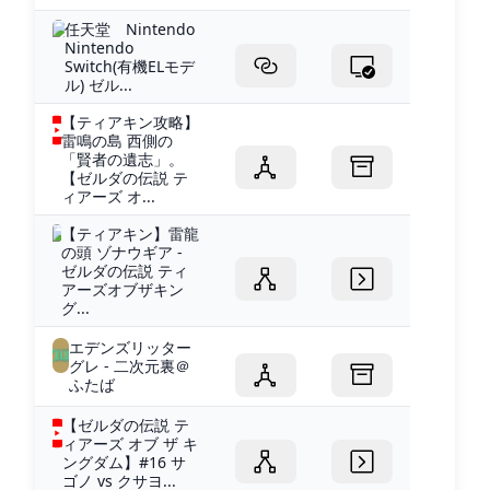
任天堂 Nintendo
Nintendo
Switch(有機ELモデ
ル) ゼル...
【ティアキン攻略】
雷鳴の島 西側の
「賢者の遺志」。
【ゼルダの伝説 テ
ィアーズ オ...
【ティアキン】雷龍
の頭 ゾナウギア -
ゼルダの伝説 ティ
アーズオブザキン
グ...
エデンズリッター
グレ - 二次元裏＠
ふたば
【ゼルダの伝説 テ
ィアーズ オブ ザ キ
ングダム】#16 サ
ゴノ vs クサヨ...