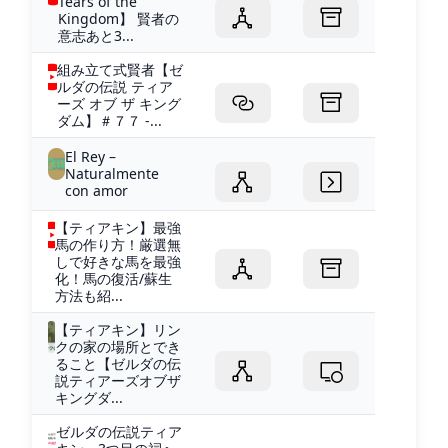
Tears of the
Kingdom】 賢者の
意志あと3...
組み立て式賢者【ゼ
ルダの伝説 ティア
ーズ オブ ザ キング
ダム】＃７７ -...
El Rey –
Naturalmente
con amor
【ティアキン】最強
馬の作り方！厳選無
しで好きな馬を最強
化！馬の復活/蘇生
方法も紹...
【ティアキン】リン
クの家の場所とでき
ること【ゼルダの伝
説ティアーズオブザ
キングダ...
ゼルダの伝説ティア