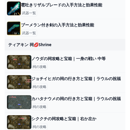
雹吐きリザルブレードの入手方法と効果性能
武器一覧
ブーメラン付き剣の入手方法と効果性能
武器一覧
ティアキン 祠💋shrine
ノウダの祠攻略と宝箱｜一身の戦い 中等
祠の攻略
ジョチイヒガの祠の行き方と宝箱｜ラウルの祝福
祠の攻略
カハタナウメの祠の行き方と宝箱｜ラウルの祝福
祠の攻略
シククチの祠攻略と宝箱｜右か左か
祠の攻略