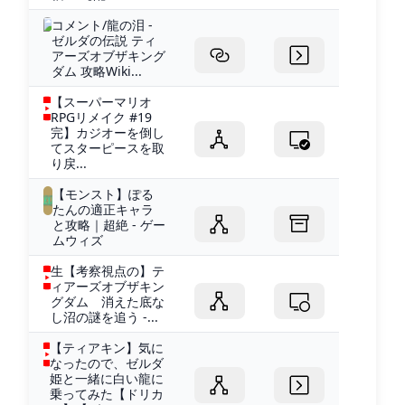
コメント/龍の泪 -
ゼルダの伝説 ティ
アーズオブザキング
ダム 攻略Wiki...
【スーパーマリオ
RPGリメイク #19
完】カジオーを倒し
てスターピースを取
り戻...
【モンスト】ぽる
たんの適正キャラ
と攻略｜超絶 - ゲー
ムウィズ
生【考察視点の】テ
ィアーズオブザキン
グダム 消えた底な
し沼の謎を追う -...
【ティアキン】気に
なったので、ゼルダ
姫と一緒に白い龍に
乗ってみた【ドリカ