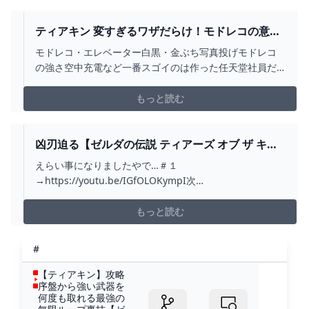
ティアキン 変すぎるワザだらけ！モドレコの意外
な小技１４ ゼルダの伝説 ティアーズ オブ ザ キン
モドレコ・エレベーター白黒・金ぶち写真投げモドレコ
グダム - YOUTUBE
の強さ空中充電など一番スゴイのは作った任天堂社員だ
よね・料理ナベで飛ぶ方法https://youtu.be/8bT-
g0UE7gg・クイで飛ぶ方法
もっと読む
https://youtu.be/pKXaZWhzw0E・スケボー参考
https://youtu.be/fS4LFUL...
凶刃迫る【ゼルダの伝説 ティアーズ オブ ザ キン
グダム】＃５５ - YOUTUBE
えらい事になりましたやで…＃１
→https://youtu.be/IGfOLOKympI次
→https://youtu.be/PrPOF-Y3Mec【twitter】
http://twitter.com/ushizawa【ゼルダの伝説ティアキン
もっと読む
再生リスト】https://www.youtube.com/play...
#
【ティアキン】攻略
序盤から強い武器を
何度も取れる最強の