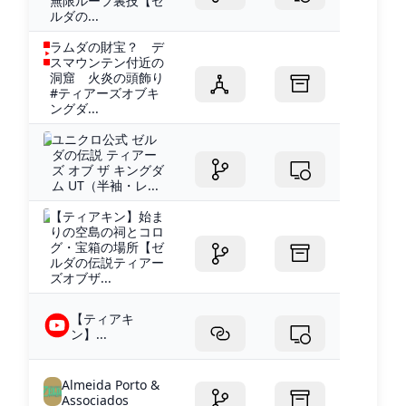
無限ループ裏技【ゼ
ルダの...
ラムダの財宝？ デ
スマウンテン付近の
洞窟 火炎の頭飾り
#ティアーズオブキ
ングダ...
ユニクロ公式 ゼル
ダの伝説 ティアー
ズ オブ ザ キングダ
ム UT（半袖・レ...
【ティアキン】始ま
りの空島の祠とコロ
グ・宝箱の場所【ゼ
ルダの伝説ティアー
ズオブザ...
【ティアキ
ン】...
Almeida Porto &
Associados