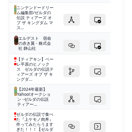
ニンテンドードリー
ム編集部/ゼルダの
伝説 ティアーズ オ
ブ ザ キングダム マ
ス...
エルデスト 宿命
の赤き翼 - 株式会
社 静山社
【ティアキン】ベー
レ平原のヒノック
ス ゼルダの伝説テ
ィアーズ オブ ザ キ
ングダ...
【2024年最新】
Yahoo!オークショ
ン -ゼルダの伝説
ティアー...
ゼルダの伝説で食べ
た『上ケモノ肉丼』
作ってみたらうます
ぎた！！！【ゼルダ