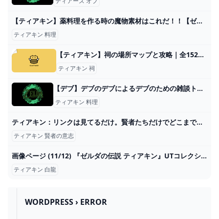
ティアーズ オブ
【ティアキン】薬料理を作る時の魔物素材はこれだ！！【ゼルダの伝説 ティアーズ オブ ザ キングダム】 - YouTube
ティアキン 料理
【ティアキン】祠の場所マップと攻略｜全152箇所掲載【ゼルダの伝説ティアーズオブザキングダム】｜ゲームエイト
ティアキン 祠
【デブ】デブのデブによるデブのための雑談トピ！part20 ガールズちゃんねる - Girls Channel -
ティアキン 料理
ティアキン：リンクは見てるだけ。賢者たちだけでどこまで戦えるか検証してみた【ゼルダ ティアーズ オブ ザ キングダム日記＃53】 - 電撃オンライン
ティアキン 賢者の意志
画像ページ (11/12) 『ゼルダの伝説 ティアキン』UTコレクションが発売中、ラインアップ一挙紹介。白龍の瞳から落ちる泪が印象的 ゲーム・エンタメ最新情報のファミ通.com
ティアキン 白龍
WORDPRESS › ERROR