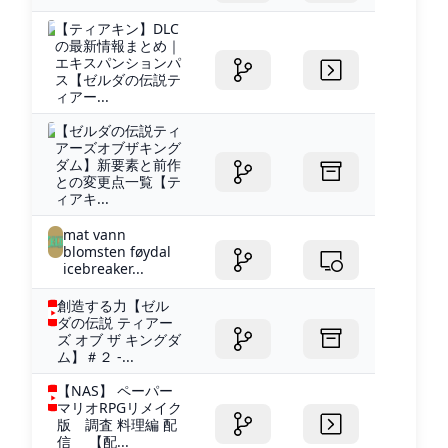
【ティアキン】DLC
の最新情報まとめ｜
エキスパンションパ
ス【ゼルダの伝説テ
ィアー...
【ゼルダの伝説ティ
アーズオブザキング
ダム】新要素と前作
との変更点一覧【テ
ィアキ...
mat vann
blomsten føydal
icebreaker...
創造する力【ゼル
ダの伝説 ティアー
ズ オブ ザ キングダ
ム】＃２ -...
【NAS】 ペーパー
マリオRPGリメイク
版 調査 料理編 配
信 【配...