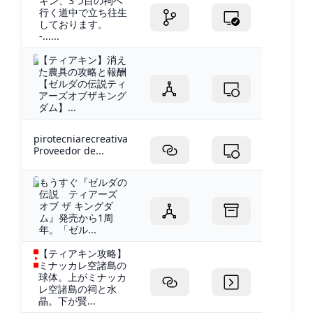
キン、3つ目の祠へ
行く道中で立ち往生
しております。
-......
【ティアキン】消え
た農具の攻略と報酬
【ゼルダの伝説ティ
アーズオブザキング
ダム】...
pirotecniarecreativa
Proveedor de...
もうすぐ『ゼルダの
伝説 ティアーズ
オブ ザ キングダ
ム』発売から1周
年。「ゼル...
【ティアキン攻略】
ミナッカレ空諸島の
球体。上がミナッカ
レ空諸島の祠と水
晶。下が賢...