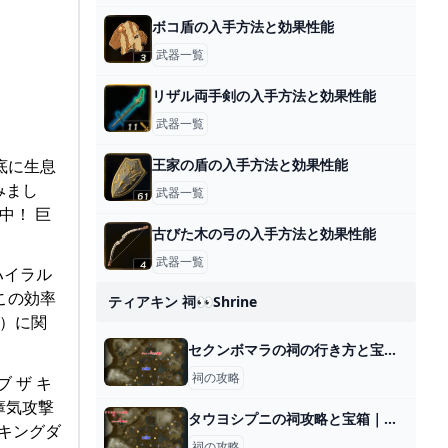
ボコ盾の入手方法と効果性能
武器一覧
リザル両手剣の入手方法と効果性能
武器一覧
地底に生息
王家の盾の入手方法と効果性能
みまし
武器一覧
中！ 巨
古びた木の弓の入手方法と効果性能
武器一覧
ハイラル
この効率
ティアキン 祠👀shrine
』）に関
セクンボマラの祠の行き方と宝箱｜ラウルの祝福
祠の攻略
 ザ キ
瘴気攻撃
タウヨシプニの祠攻略と宝箱｜進むか戻るか
 キングダ
祠の攻略