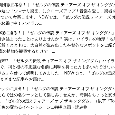
マナリ楽団徹底考察！｜『ゼルダの伝説 ティアーズ オブ ザ キング
み込む「ウマナリ楽団」にクローズアップ！音楽を愛し、楽器
いて考察します。 NDWでは、『ゼルダの伝説 ティアーズ オ
をお届け中！ ハイラル…
然の神秘に迫る！｜『ゼルダの伝説 ティアーズ オブ ザ キングダム
行き詰まったことはありませんか？ 実は、ハイラルの地形「地
紐解くとともに、大自然が生み出した神秘的なスポットをご紹
地底の植物を観察するだけで一…
名が由来!?｜『ゼルダの伝説 ティアーズ オブ ザ キングダム』ハイ
中で、祠と根の不思議な名前に興味を持った方も多いのではない
ム」を使って解明してみました！ NDWでは、『ゼルダの伝説
るさまざまな記事をお届け…
ラマチックに演出！｜『ゼルダの伝説 ティアーズ オブ ザ キングダ
ならではの名シーンとして楽しみませんか。時刻をちょっと変
『ゼルダの伝説 ティアーズ オブ ザ キングダム』（以下『To
象の変わるイベントシーン…### 企画・読み物