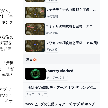
マヤチデギナの祠攻略と宝箱｜一身の戦い 追跡
グダム』
プ】【テ
祠の攻略
 キング
ワオオサの祠攻略と宝箱｜テコのちから
祠の攻略
大きな岩の
豆知識を
シワカマの祠攻略と宝箱｜3つの球
事をお届
祠の攻略
注目🎪
隊 「瘴気
は、『ゼ
Country Blocked
、瘴気の
ティアーズ オブ
「ゼルダの伝説 ティアーズ オブ ザ キングダム」レビュー - GAME Watch
オブ ザ
ティアーズ オブ
気づきま
ーズ オ
24SS ゼルダの伝説 ティアーズ オブ ザ キングダム UT - YouTube