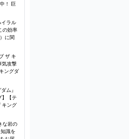
中！ 巨
ハイラル
この効率
』）に関
 ザ キ
瘴気攻撃
 キングダ
グダム』
プ】【テ
 キング
大きな岩の
豆知識を
事をお届