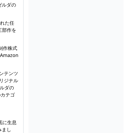
ゼルダの
された任
三部作を
制作株式
Amazon
コンテンツ
リジナル
ゼルダの
のカテゴ
地底に生息
みまし