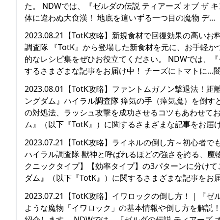
た。 NDWでは、『ゼルダの伝説 ティアーズ オブ ザ
体に違わぬ大食漢！ 地底を這いずる一つ目の魔物 デ…
2023.08.21【TotK攻略】新規食材で回復効果の高
調査隊 『TotK』から登場した新食材を元に、お手軽
的なレシピ集をぜひお役立てください。 NDWでは、『ゼ
するさまざまな記事をお届け中！ チーズにトマトに…闇
2023.08.01【TotK攻略】ファントムガノン撃退法
ングダム』ハイラル調査隊 瘴気の手（瘴気魔）を倒す
の対処法、ラッシュ攻撃を成功させるコツもあわせてお届
ム』（以下『TotK』）に関するさまざまな記事をお届
2023.07.21【TotK攻略】ライネルの倒し方～初心
ハイラル調査隊 獣神と呼ばれるほどの強さを誇る、魔
クニックタイプ】【効率タイプ】の3パターンに分けてご
ダム』（以下『TotK』）に関するさまざまな記事をお
2023.07.21【TotK攻略】イワロックの倒し方！｜
ような魔物「イワロック」の基本情報や倒し方を解説
紹介します。 NDWでは、『ゼルダの伝説 ティアーズ 