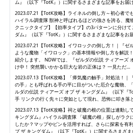
ム』（以下『TotK』）に関するさまざまな記事をお届
2023.07.21【TotK攻略】ライネルの倒し方～初心
ハイラル調査隊 獣神と呼ばれるほどの強さを誇る、魔
クニックタイプ】【効率タイプ】の3パターンに分けてご
ダム』（以下『TotK』）に関するさまざまな記事をお
2023.07.21【TotK攻略】イワロックの倒し方！｜
ような魔物「イワロック」の基本情報や倒し方を解説
紹介します。 NDWでは、『ゼルダの伝説 ティアーズ 
け中！ 突然襲いかかる巨大な岩の正体は？ 一見ただ…
2023.07.13【TotK攻略】「瘴気魔の触手」対処法
の手」とも呼ばれる手の平に目がついた厄介な魔物、「
ルダの伝説 ティアーズ オブ ザ キングダム』（以下『
手 リンクの行く先々に突如として現れ、恐怖に叩き落
2023.07.13【TotK攻略】祠と破魔の根の位置は
キングダム』ハイラル調査隊 「破魔の根」探しがラク
したか？マップやピンを活用すれば、さらに探索を有利に
ブ ザ キングダム』（以下『TotK』）に関するさまざ