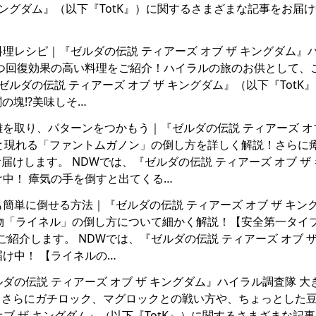
 キングダム』（以下『TotK』）に関するさまざまな記事をお届け
いお料理レシピ｜『ゼルダの伝説 ティアーズ オブ ザ キングダム』
かつ回復効果の高い料理をご紹介！ハイラルの旅のお供として、
ルダの伝説 ティアーズ オブ ザ キングダム』（以下『TotK
の塊!?美味しそ…
！距離を取り、パターンをつかもう｜『ゼルダの伝説 ティアーズ オブ
と現れる「ファントムガノン」の倒し方を詳しく解説！さらに
けします。 NDWでは、『ゼルダの伝説 ティアーズ オブ ザ
け中！ 瘴気の手を倒すと出てくる…
者でも簡単に倒せる方法｜『ゼルダの伝説 ティアーズ オブ ザ キン
物「ライネル」の倒し方について細かく解説！【安全第一タイ
紹介します。 NDWでは、『ゼルダの伝説 ティアーズ オブ ザ
届け中！ 【ライネルの…
『ゼルダの伝説 ティアーズ オブ ザ キングダム』ハイラル調査隊 
！さらにガチロック、マグロックとの戦い方や、ちょっとした
オブ ザ キングダム』（以下『TotK』）に関するさまざまな記