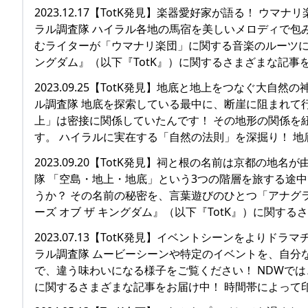
2023.12.17【TotK発見】楽器愛好家が語る！ ウ
ラル調査隊 ハイラル各地の馬宿を美しいメロディで包
むライターが「ウマナリ楽団」に関する音楽のルーツにつ
ングダム』（以下『TotK』）に関するさまざまな記事
2023.09.25【TotK発見】地底と地上をつなぐ大自
ル調査隊 地底を探索している最中に、断崖に阻まれて
上」は密接に関係していたんです！ その地形の関係を
す。 ハイラルに実在する「自然の法則」を深掘り！ 
2023.09.20【TotK発見】祠と根の名前は京都の地
隊 「空島・地上・地底」という3つの階層を旅する途
うか？ その名前の秘密を、言葉遊びのひとつ「アナグラ
ーズ オブ ザ キングダム』（以下『TotK』）に関す
2023.07.13【TotK発見】イベントシーンをよりド
ラル調査隊 ムービーシーンや特定のイベントを、自分
で、違う味わいになる様子をご覧ください！ NDWでは、
に関するさまざまな記事をお届け中！ 時間帯によって印