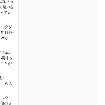
伝説 ティ
』の魅力を
思ってい
キングダ
4年1月号
DWで
ングダム』
い再来を
たことが
版：
こちらの
ミック」
#僕のゼ