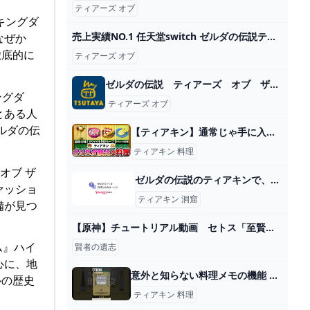
ティアーズ オブ
 キングダ
売上実績NO.1 任天堂switch ゼルダの伝説ティアーズオブキングダム Nintendo Switch - bestcheerstone.com
なぜか
徹底的に
ティアーズ オブ
ゼルダの伝説 ティアーズ オブ ザ キングダム/Nintendo Switch セルゲーム - TSUTAYA 店舗情報 - レンタル・販売 在庫検索
ングダ
ティアーズ オブ
とある人
ルダの伝
【ティアキン】通常じゃ手に入らない変わった料理 - YouTube
ティアキン 料理
オブ ザ
ゼルダの伝説のティアキンで、マヨイを倒した後の洞窟にルミーが湧くことはあります... - Yahoo!知恵袋
ァッショ
ティアキン 洞窟
備が見つ
【原神】チュートリアル動画 セトス「至賢の遺贈」（ナレーション ダインスレイヴ CV：津田健次郎） – Playing Games
ム』ハイ
賢者の遺志
心に、地
意外と知らない料理メモの機能 #ゼルダの伝説 #ティアキン#攻略 - YouTube
ルの歴史
ティアキン 料理