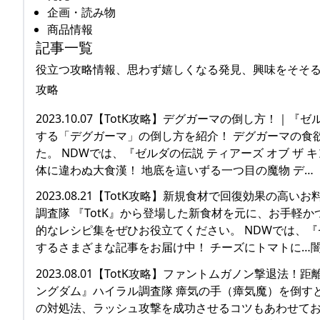
企画・読み物
商品情報
記事一覧
役立つ攻略情報、思わず嬉しくなる発見、興味をそそ
攻略
2023.10.07【TotK攻略】デグガーマの倒し方！｜
する「デグガーマ」の倒し方を紹介！ デグガーマの食
た。 NDWでは、『ゼルダの伝説 ティアーズ オブ ザ
体に違わぬ大食漢！ 地底を這いずる一つ目の魔物 デ…
2023.08.21【TotK攻略】新規食材で回復効果の高
調査隊 『TotK』から登場した新食材を元に、お手軽
的なレシピ集をぜひお役立てください。 NDWでは、『ゼ
するさまざまな記事をお届け中！ チーズにトマトに…闇
2023.08.01【TotK攻略】ファントムガノン撃退法
ングダム』ハイラル調査隊 瘴気の手（瘴気魔）を倒す
の対処法、ラッシュ攻撃を成功させるコツもあわせてお届