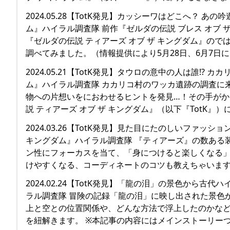
2024.05.28【TotK発見】カッシーワはどこへ？ 
ム』ハイラル調査隊 前作『ゼルダの伝説 ブレス オブ
『ゼルダの伝説 ティアーズ オブ ザ キングダム』の
調べてみました。（情報提供により5月28日、6月7日
2024.05.21【TotK発見】タウロの意中の人は誰!?
ム』ハイラル調査隊 カカリコ村のワッカ遺跡の調査に
物への片想いをにおわせるヒントを発見…！その手がか
説 ティアーズ オブ ザ キングダム』（以下『TotK』
2024.03.26【TotK発見】見た目にたのしいファッ
キングダム』ハイラル調査隊 『ティアーズ』の数ある
ン性にフォーカスを当て、「身につけると楽しくなる」
けやすくなる、コーディネートのコツも教えちゃいます。
2024.02.24【TotK発見】「龍の泪」の景色から古
ラル調査隊 冒険の記録「龍の泪」に映し出された景色
上と空との位置関係や、どんな方法で浮上したのかな
を紐解きます。 ※本記事の内容にはメインストーリー