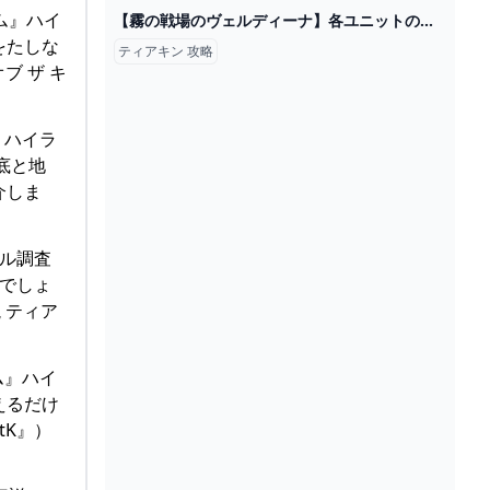
ダム』ハイ
【霧の戦場のヴェルディーナ】各ユニットのおすすめの装備アイテム│KOUs gameplay guide
をたしな
ティアキン 攻略
ブ ザ キ
』ハイラ
底と地
介しま
ラル調査
でしょ
 ティア
ム』ハイ
えるだけ
tK』）