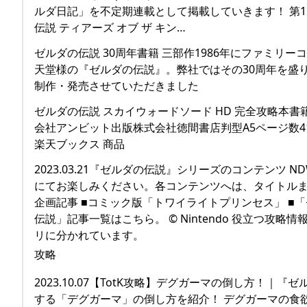
ルダ日記」を不定期連載として掲載していきます！ 第1
伝説 ティアーズ オブ ザ キン…
ゼルダの伝説 30周年書籍 三部作1986年にファミ
天堂様の『ゼルダの伝説』。弊社ではその30周年を盛り上
制作・発売させていただきました
ゼルダの伝説 スカイウォードソード HD 完全攻略本書
会社アンビット出版株式会社徳間書店判型A5ページ数416発売日2
楽天ブックス 商品
2023.03.21『ゼルダの伝説』シリーズのコンテン
にてお楽しみください。各コンテンツへは、タイトルま
企画記事 ■コミック版「トワイライトプリンセス」 ■
伝説」記事一覧はこちら。 © Nintendo 役立つ
リに分かれています。
攻略
2023.10.07【TotK攻略】デグガーマの倒し方！｜
する「デグガーマ」の倒し方を紹介！ デグガーマの食