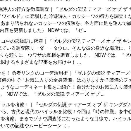
あの吟遊詩人の行方を徹底調査｜『ゼルダの伝説 ティアーズ オブ ザ
 ザ ワイルド』に登場した吟遊詩人・カッシーワの行方を調査！
ではあまり語られないカッシーワの痕跡を、各方面に足を運んで
に内容を更新しました） NDWでは、『ゼ…
 カカリコ村の恋物語に密着｜『ゼルダの伝説 ティアーズ オブ ザ キ
来ている調査隊リーダー・タウロ。そんな彼の身近な場所に、
りを頼りに、ウワサの真相を調査しました。 NDWでは、『ゼ
）に関するさまざまな記事をお届け中！ …
ションを！ 勇者リンクのコーデ活用術｜『ゼルダの伝説 ティアーズ 
装備の中で「お気に入りの全身装備」はありますか？装備のフ
ようなコーディネート集をご紹介！ 自分だけのお気に入り装
 NDWでは、『ゼルダの伝説 ティアーズ オブ …
代ハイラルを考察！｜『ゼルダの伝説 ティアーズ オブ ザ キングダ
から、古代と現代のハイラルを比較！今回は「時の神殿」を中
どを考察。まるでゾナウ調査隊になったような目線で、ハイラ
ついての記述やムービーシーン（…