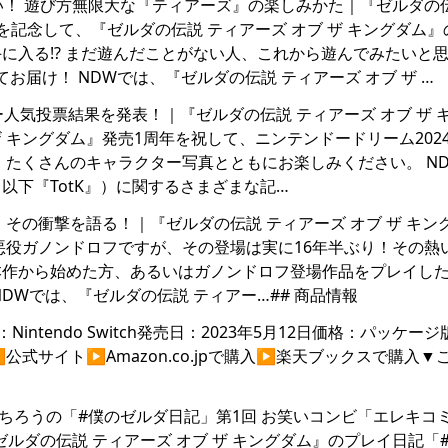
遅くない！ 遊び方無限大な『ティアーズ』の楽しみかた｜『ゼルダの
年を記念して、『ゼルダの伝説 ティアーズ オブ ザ キングダム
に入る!? まだ遊んだことがない人、これから遊んでみたいと
お届け！ NDWでは、『ゼルダの伝説 ティアーズ オブ ザ …
クター人気投票結果を発表！｜『ゼルダの伝説 ティアーズ オブ ザ 
ザ キングダム』発売1周年を祝して、ニンテンドードリーム202
 たくさんのキャラクター写真とともにお楽しみください。 N
（以下『TotK』）に関するさまざまな記…
り登場、その衝撃を語る！｜『ゼルダの伝説 ティアーズ オブ ザ キ
悪役ガノンドロフですが、その登場は実に16年半ぶり！その熱
本作から始めた方、あるいはガノンドロフ登場作品をプレイし
DWでは、『ゼルダの伝説 ティアー…## 商品情報
ntendo Switch発売日：2023年5月12日価格：パッケージ
︎公式サイト▶︎Amazon.co.jpで購入▶︎楽天ブックスで購入▼
やついいちろうの「#僕のゼルダ日記」第1回 お笑いコンビ「エレキコ
『ゼルダの伝説 ティアーズ オブ ザ キングダム』のプレイ日記「