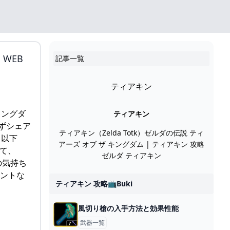
 WEB
記事一覧
ティアキン
キングダ
ティアキン
ずシェア
ティアキン（Zelda Totk）ゼルダの伝説 ティ
（以下
アーズ オブ ザ キングダム | ティアキン 攻略
めて、
ゼルダ ティアキン
の気持ち
メントな
ティアキン 攻略📺buki
風切り槍の入手方法と効果性能
武器一覧