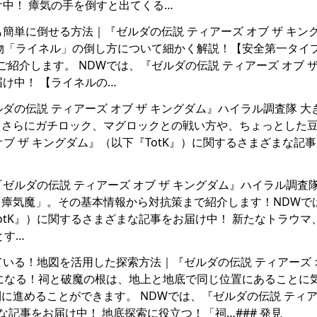
け中！ 瘴気の手を倒すと出てくる…
者でも簡単に倒せる方法｜『ゼルダの伝説 ティアーズ オブ ザ キン
物「ライネル」の倒し方について細かく解説！【安全第一タイ
紹介します。 NDWでは、『ゼルダの伝説 ティアーズ オブ ザ
届け中！ 【ライネルの…
『ゼルダの伝説 ティアーズ オブ ザ キングダム』ハイラル調査隊 
！さらにガチロック、マグロックとの戦い方や、ちょっとした
オブ ザ キングダム』（以下『TotK』）に関するさまざまな記
！｜『ゼルダの伝説 ティアーズ オブ ザ キングダム』ハイラル調査
瘴気魔」。その基本情報から対抗策まで紹介します！NDWで
TotK』）に関するさまざまな記事をお届け中！ 新たなトラウマ
とす…
連動している！地図を活用した探索方法｜『ゼルダの伝説 ティアーズ 
になる！祠と破魔の根は、地上と地底で同じ位置にあることに
進めることができます。 NDWでは、『ゼルダの伝説 ティア
まな記事をお届け中！ 地底探索に役立つ！「祠…### 発見