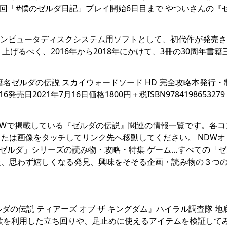
回「#僕のゼルダ日記」プレイ開始6日目まで やついさんの『
リーコンピュータディスクシステム用ソフトとして、初代作が発売
げるべく、2016年から2018年にかけて、3冊の30周年書籍
籍名ゼルダの伝説 スカイウォードソード HD 完全攻略本発行・
021年7月16日価格1800円＋税ISBN9784198653279 
ツ NDWで掲載している『ゼルダの伝説』関連の情報一覧です。各
たは画像をタッチしてリンク先へ移動してください。 NDWオ
「ゼルダ」シリーズの読み物・攻略・特集 ゲーム…すべての「
攻略情報、思わず嬉しくなる発見、興味をそそる企画・読み物の３つ
『ゼルダの伝説 ティアーズ オブ ザ キングダム』ハイラル調査隊 
欲を利用した立ち回りや、足止めに使えるアイテムを検証して