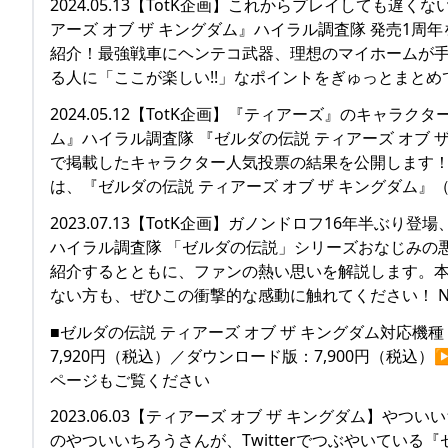
2024.05.13【TotK企画】これからプレイしても
アーズ オブ ザ キングダム』ハイラル調査隊 発売1周
紹介！最強戦車にヘンテコ武器、理想のマイホームが手
る人に「ここが楽しい!!」なポイントをぎゅっとまとめて
2024.05.12【TotK企画】『ティアーズ』のキャラ
ム』ハイラル調査隊 『ゼルダの伝説 ティアーズ オブ 
で掲載したキャラクター人気投票の結果を公開します！
は、『ゼルダの伝説 ティアーズ オブ ザ キングダム』
2023.07.13【TotK企画】ガノンドロフ16年半ぶ
ハイラル調査隊 「ゼルダの伝説」シリーズおなじみの
紹介するとともに、ファンの熱い思いを解説します。
ない方も、ぜひこの衝撃的な感動に触れてください！ N
■ゼルダの伝説 ティアーズ オブ ザ キングダム対応機種：Ni
7,920円（税込）／ダウンロード版：7,900円（税込）▶
ページもご覧ください
2023.06.03【ティアーズ オブ ザ キングダム】
のやついいちろうさんが、Twitterでつぶやいている