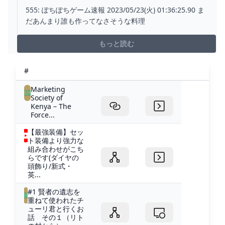
は？｜ぽちぽちゲーム速報
555: ぽちぽちゲーム速報 2023/05/23(火) 01:36:25.90 ま
だあんまり誰も作ってなさそうな料理
もっと読む
#
Marketing
Society of
Kenya – The
Force...
【最強装備】セッ
ト装備より強力な
組み合わせがこち
らです(ダイヤの
頭飾り/新式・
英...
#1 賢者の遺志を
重ねて使われたチ
ューリ君と行くお
話 その１（リト