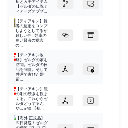
所と入手アイテム
【ゼルダの伝説テ
ィアーズオブザ...
【ティアキン】賢
者の意志をコンプ
しようとしてるが
難しい件…効率の
良い賢者の意志
の...
【ティアキン攻
略】ゼルダの家を
訪問。ゼルダの日
記を閲覧。そして
井戸で古びた髪
留...
【ティアキン】龍
の泪の続きを観ま
くる。これからゼ
ルダどうするん
や… #40 【初...
【海外 正規品】
即日発送！ゼルダ
の伝説 ブレス ワ