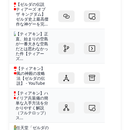
【ゼルダの伝説
ティアーズ オブ
ザ キングダム】
ゼルダ史上最高傑
作な神ゲーを完...
【ティアキン】正
直、始まりの空島
が一番大きな空島
だとは思わなかっ
た件【ティアー
ズ...
【ティアキン】
風の神殿の攻略
法【ゼルダの伝
説】 - YouTube
【ティアキン】ハ
イリア兵装備の簡
単な入手方法を分
かりやすく解説
（フルテロップ）
ス...
任天堂「ゼルダの