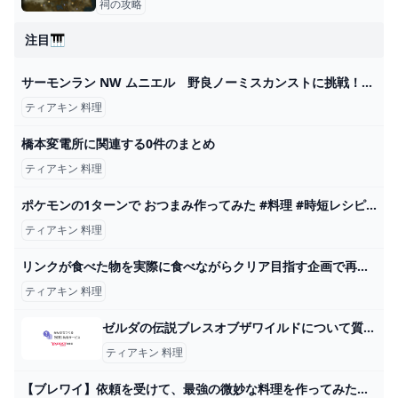
祠の攻略
注目🎹
サーモンラン NW ムニエル 野良ノーミスカンストに挑戦！！ スプラ - YouTube
ティアキン 料理
橋本変電所に関連する0件のまとめ
ティアキン 料理
ポケモンの1ターンで おつまみ作ってみた #料理 #時短レシピ #ポケモン #shorts - YouTube
ティアキン 料理
リンクが食べた物を実際に食べながらクリア目指す企画で再現度高い料理食べてみたｗｗｗ【ティアキン】【料理】【ゼルダの伝説ティアーズオブザキングダム】Part7 - YouTube
ティアキン 料理
ゼルダの伝説ブレスオブザワイルドについて質問です - ゲルド... - Yahoo!知恵袋
ティアキン 料理
【ブレワイ】依頼を受けて、最強の微妙な料理を作ってみた【ドリカラ】【ゼルダの伝説ブレスオブザワイルドBotWゼル伝字幕実況】 - YouTube