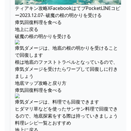
ティアキン攻略XFacebookはてブPocketLINEコピ
ー2023.12.07- 破魔の根の明かりを受ける
瘴気回復料理を食べる
地上に戻る
破魔の根の明かりを受ける
瘴気ダメージは、地底の根の明かりを受けること
で回復します
根は地底のファストトラベルとなっているので、
瘴気ダメージを受けたらワープして回復しに行き
ましょう
地底マップ攻略と戻り方
瘴気回復料理を食べる
瘴気ダメージは、料理でも回復できます
ヒダマリ草などを使ったサンサン料理で回復でき
るので、地底探索をする際は持っていきましょう
料理レシピ一覧とおすすめ
地上に戻る