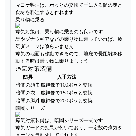
マヨケ料理は、ポゥとの交換で手に入る闇の魂と
食材を料理すると作れます
乗り物に乗る
瘴気対策は、乗り物に乗るのも良いです
馬やゾナウギアなどの乗り物に乗っていれば、瘴
気ダメージは喰らいません
瘴気の地面も移動できるので、地底で長距離を移
動する時は乗り物に乗りましょう
瘴気対策装備
防具
入手方法
暗闇の頭巾
魔神像で100ポゥと交換
暗闇の衣
魔神像で150ポゥと交換
暗闇の脚絆
魔神像で200ポゥと交換
暗闇シリーズ
瘴気対策装備は、暗闇シリーズ一式です
瘴気ガードの効果が付いており、一定数の瘴気ダ
メージを無効化してくれます