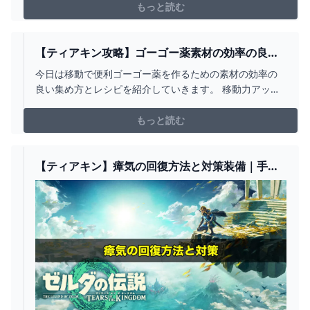
と他の動画投稿者様の動画に話題にしていないにも関わ
もっと読む
らずだてんちゆあの名前を出すのはお控えくださ...
【ティアキン攻略】ゴーゴー薬素材の効率の良い
集め方とレシピ紹介【ゼルダの伝説】 » ありすた
今日は移動で便利ゴーゴー薬を作るための素材の効率の
ーたのヘブバン攻略ブログ
良い集め方とレシピを紹介していきます。 移動力アップ
のレベル３は想像よりかなり早く快適です♪ 一度飲んだら
便利すぎて戻れなくなるかも！？ 徒歩探索中はこれでキ
もっと読む
メていきましょう！！！ ゴーゴーガエルとゴーゴーハス
のおすすめ採取場所その①
【ティアキン】瘴気の回復方法と対策装備｜手や
ファントムガノンの倒し方 ワイトのゲーム案内所