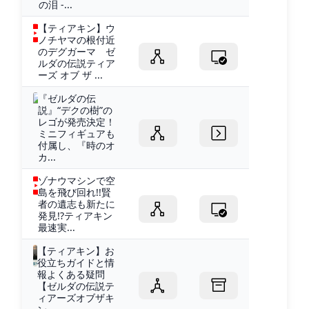
の泪 -...
【ティアキン】ウ
ノチヤマの根付近
のデグガーマ ゼ
ルダの伝説ティア
ーズ オブ ザ ...
『ゼルダの伝
説』“デクの樹”の
レゴが発売決定！
ミニフィギュアも
付属し、『時のオ
カ...
ゾナウマシンで空
島を飛び回れ!!賢
者の遺志も新たに
発見!?ティアキン
最速実...
【ティアキン】お
役立ちガイドと情
報よくある疑問
【ゼルダの伝説テ
ィアーズオブザキ