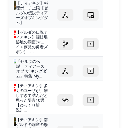
【ティアキン】料
理ポーチ上限【ゼ
ルダの伝説ティア
ーズオブキングダ
ム】
【ゼルダの伝説テ
ィアキン】闘技場
跡地の洞窟(マヨ
イ＋夢見の勇者ズ
ボン） -...
『ゼルダの伝
説 ティアーズ
オブ ザ キングダ
ム』特集 My...
【ティアキン】多
くのユーザが、難
しすぎて詰んだと
思った要素10選
【ゆっくり解
説】...
【ティアキン】︎南
ゲルドの洞窟の場