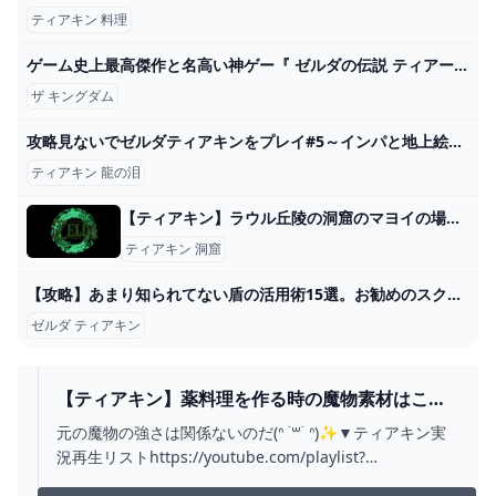
ティアキン 料理
ゲーム史上最高傑作と名高い神ゲー『 ゼルダの伝説 ティアーズ オブ ザ キングダム 』#2 - YouTube
ザ キングダム
攻略見ないでゼルダティアキンをプレイ#5～インパと地上絵～ - おかきんの無課金生活
ティアキン 龍の泪
【ティアキン】ラウル丘陵の洞窟のマヨイの場所と行き方【ゼルダの伝説ティアーズオブザキングダム】 - ゲームウィズ
ティアキン 洞窟
【攻略】あまり知られてない盾の活用術15選。お勧めのスクラビルド素材など【ゼルダの伝説ティアーズオブザキングダム/ティアキン】【ゆっくり解説】 - YouTube
ゼルダ ティアキン
【ティアキン】薬料理を作る時の魔物素材はこれ
だ！！【ゼルダの伝説 ティアーズ オブ ザ キング
元の魔物の強さは関係ないのだ(ᐢ ˙꒳˙ ᐢ)✨▼ティアキン実
ダム】 - YOUTUBE
況再生リストhttps://youtube.com/playlist?
list=PLCu3aJfqYoLzeG4fATIcerPmfXTJSm862▼お約束ご