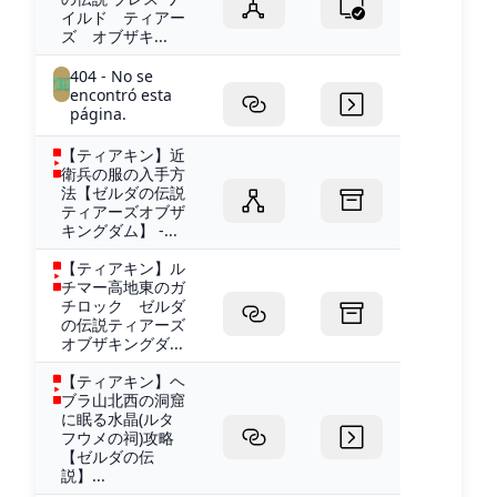
イルド ティアー
ズ オブザキ...
404 - No se
encontró esta
página.
【ティアキン】近
衛兵の服の入手方
法【ゼルダの伝説
ティアーズオブザ
キングダム】 -...
【ティアキン】ル
チマー高地東のガ
チロック ゼルダ
の伝説ティアーズ
オブザキングダ...
【ティアキン】ヘ
ブラ山北西の洞窟
に眠る水晶(ルタ
フウメの祠)攻略
【ゼルダの伝
説】...