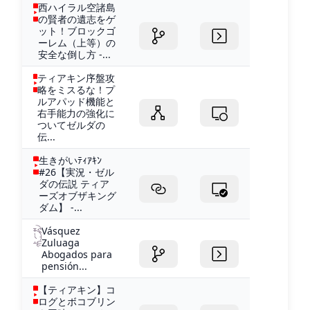
西ハイラル空諸島
の賢者の遺志をゲ
ット！ブロックゴ
ーレム（上等）の
安全な倒し方 -...
ティアキン序盤攻
略をミスるな！プ
ルアパッド機能と
右手能力の強化に
ついてゼルダの
伝...
生きがいﾃｨｱｷﾝ
#26【実況・ゼル
ダの伝説 ティア
ーズオブザキング
ダム】 -...
Vásquez
Zuluaga
Abogados para
pensión...
【ティアキン】コ
ログとボコブリン