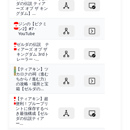
ダの伝説 ティア
ーズ オブ ザ キン
グダム】...
ジンの【ピクミ
ン2】#7 -
YouTube
ゼルダの伝説 テ
ィアーズ オブ ザ
キングダム 3rdト
レーラー -...
【ティアキン】ツ
カロクの祠（進む
ちから / 進む力）
の攻略・場所と宝
箱【ゼルダの...
【ティアキン】超
便利！ブループリ
ントに保存するべ
き最強構成【ゼル
ダの伝説ティア
ー...