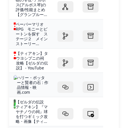
ス(アルボス琴)の
評価/性能まとめ
【グランブルー...
ペーパーマリオ
RPG モニーとピ
ートンを探す ス
テージ２ メイン
ストーリー...
【ティアキン】タ
ウヨシプニの祠
攻略【ゼルダの伝
説】 - YouTube
ハリー・ポッタ
ーと賢者の石 : 作
品情報 - 映
画.com
【ゼルダの伝説
ティアキン】『マ
ヤチノウの祠』球
を打つギミック攻
略・画像【ティ...