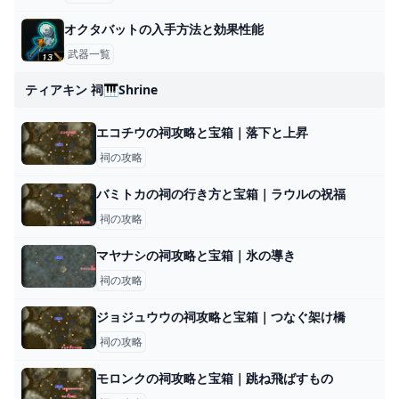
オクタバットの入手方法と効果性能
武器一覧
ティアキン 祠🎹shrine
エコチウの祠攻略と宝箱｜落下と上昇
祠の攻略
バミトカの祠の行き方と宝箱｜ラウルの祝福
祠の攻略
マヤナシの祠攻略と宝箱｜氷の導き
祠の攻略
ジョジュウウの祠攻略と宝箱｜つなぐ架け橋
祠の攻略
モロンクの祠攻略と宝箱｜跳ね飛ばすもの