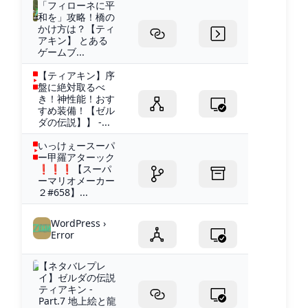
「フィローネに平
和を」攻略！橋の
かけ方は？【ティ
アキン】 とある
ゲームブ...
【ティアキン】序
盤に絶対取るべ
き！神性能！おす
すめ装備！【ゼル
ダの伝説】】 -...
いっけぇースーパ
ー甲羅アターック
❗️❗️❗️【スーパ
ーマリオメーカー
２#658】...
WordPress ›
Error
【ネタバレプレ
イ】ゼルダの伝説
ティアキン -
Part.7 地上絵と龍