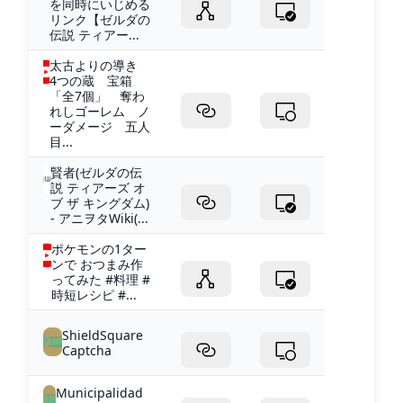
を同時にいじめる
リンク【ゼルダの
伝説 ティアー...
太古よりの導き
4つの蔵 宝箱
「全7個」 奪わ
れしゴーレム ノ
ーダメージ 五人
目...
賢者(ゼルダの伝
説 ティアーズ オ
ブ ザ キングダム)
- アニヲタWiki(...
ポケモンの1ター
ンで おつまみ作
ってみた #料理 #
時短レシピ #...
ShieldSquare
Captcha
Municipalidad