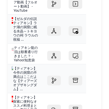
ア動画【フルオ
ート動画】 -
YouTube
【ゼルダの伝説
ティアキン】ラ
ナ湖の洞窟に眠
る水晶～トキヨ
ウの祠 ラウルの
祝福 ...
ティアキン龍の
泪は順番通り行
きました？ -
Yahoo!知恵袋
【ティアキン】
今作の洞窟の不
満点はここだよ
な【ティアーズ
オブザキングダ
ム】...
【ティアキン】
探索に便利なオ
ススメ料理まと