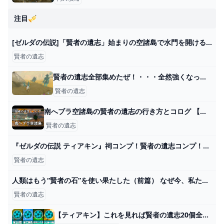
注目🎺
[ゼルダの伝説]「賢者の遺志」始まりの空諸島で水門を開ける - YouTube
賢者の遺志
賢者の遺志全部集めたぜ！・・・全然強くなった気がしねぇｗｗｗ - ゼルダの伝説まとめ速報｜ティアキン｜ブレワイ
賢者の遺志
南へブラ空諸島の賢者の遺志の行き方とコログ 【ティアキン攻略】 - YouTube
賢者の遺志
『ゼルダの伝説 ティアキン』祠コンプ！賢者の遺志コンプ！装備集めまくり！コーガ様もボコボコにして決戦準備は今度こそ完了･･･！【プレイ日記10】 : もゲつぶ。【元ゲーム情報サイト編集者のつぶやき。】
賢者の遺志
人類はもう“賢者の石”を使い果たした（前篇） なぜ今、私たちは未来をこれほど不安に感じるのか? ダイヤモンド・オンライン
賢者の遺志
【ティアキン】これを見れば賢者の遺志20個全部集まる！全回収ツアー - YouTube