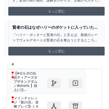
す。星見の島の場所、謎解きのやり方、宝箱から入手で
てしまったため、井戸を優先的にまわって行きたいと考
きるアイテム、マヤシアラの祠の情報などを紹介してい
えているいきなり祠一覧は大変だろうが序盤に井戸だけ
ます。
もっと読む
は総数が判ったため、井戸くらいなら大丈夫だろうと思
ったのだ
賢者の石はなぜハリーのポケットに入っていた？
鏡に見えた理由を解説｜動画サブスクまにあ
『ハリー・ポッターと賢者の石』と言えば、最後のシー
ンでヴォルデモートが賢者の石を奪おうとするところ
を、ハリーが阻止すると
もっと読む
#
【#ゼルダの伝
説ティアーズオ
ブザキングダム
／#shorts 】頭
上に注...
メインチャレン
ジ『龍の泪』 攻
略プレイ③ ミネ