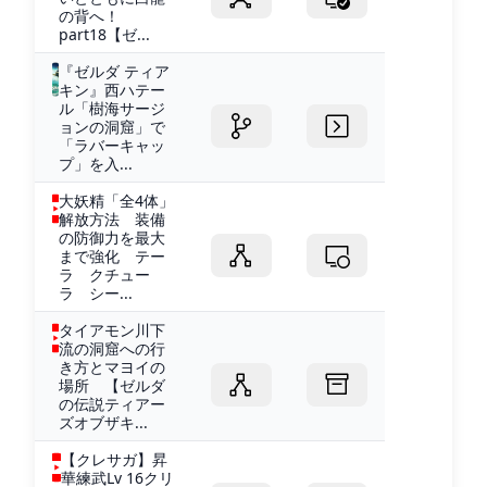
の背へ！
part18【ゼ...
『ゼルダ ティア
キン』西ハテー
ル「樹海サージ
ョンの洞窟」で
「ラバーキャッ
プ」を入...
大妖精「全4体」
解放方法 装備
の防御力を最大
まで強化 テー
ラ クチュー
ラ シー...
タイアモン川下
流の洞窟への行
き方とマヨイの
場所 【ゼルダ
の伝説ティアー
ズオブザキ...
【クレサガ】昇
華練武Lv 16クリ