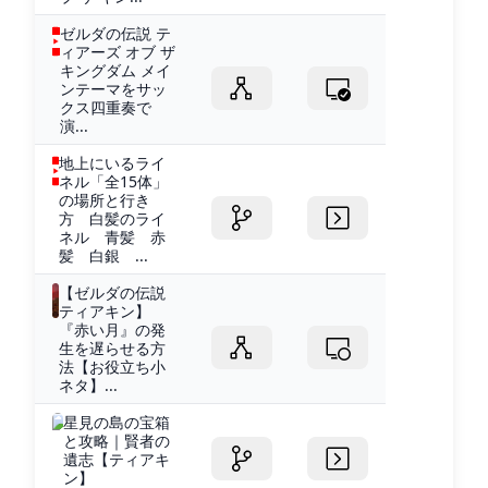
ゼルダの伝説 テ
ィアーズ オブ ザ
キングダム メイ
ンテーマをサッ
クス四重奏で
演...
地上にいるライ
ネル「全15体」
の場所と行き
方 白髪のライ
ネル 青髪 赤
髪 白銀 ...
【ゼルダの伝説
ティアキン】
『赤い月』の発
生を遅らせる方
法【お役立ち小
ネタ】...
星見の島の宝箱
と攻略｜賢者の
遺志【ティアキ
ン】