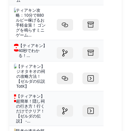
ム
ティアキン攻
略：10分で880
ルピー稼げるお
手軽金策！ ゴン
グを鳴らすミニ
ゲーム...
【ティアキン】
40秒でわか
る！...
【ティアキン】
ジオタキオの祠
の攻略方法！
【ゼルダの伝説
TotK】
【ティアキン】
超簡単！隠し祠
の行き方！行く
だけでクリア！
【ゼルダの伝
説】 -...
賢者の遺志全部