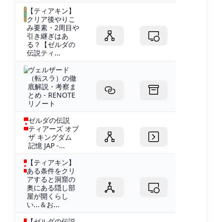
【ティアキン】
クリア後やりこ
み要素・2周目や
引き継ぎはあ
る？【ゼルダの
伝説ティ...
ヴェルザード
（転スラ）の徹
底解説・考察ま
とめ - RENOTE
リノート
ゼルダの伝説
ティアーズ オブ
ザ キングダム
記憶 JAP -...
【ティアキン】
ある条件をクリ
アすると洞窟の
奥にある隠し部
屋が開くらし
い...＆お...
【ゼルダの伝説