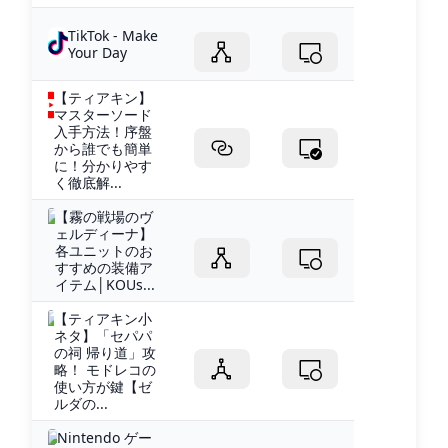
TikTok - Make
Your Day
【ティアキン】
マスターソード
入手方法！序盤
から誰でも簡単
に！分かりやす
く徹底解...
【霧の戦場のヴ
ェルディーナ】
各ユニットのお
すすめの装備ア
イテム│KOUs...
【ティアキン小
ネタ】「セパパ
の祠 帰り道」攻
略！ モドレコの
使い方が鍵【ゼ
ルダの...
Nintendo ゲー