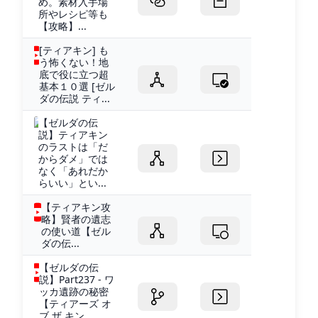
め。素材入手場
所やレシピ等も
【攻略】...
[ティアキン] も
う怖くない！地
底で役に立つ超
基本１０選 [ゼル
ダの伝説 ティ...
【ゼルダの伝
説】ティアキン
のラストは「だ
からダメ」では
なく「あれだか
らいい」とい...
【ティアキン攻
略】賢者の遺志
の使い道【ゼル
ダの伝...
【ゼルダの伝
説】Part237 - ワ
ッカ遺跡の秘密
【ティアーズ オ
ブ ザ キン...