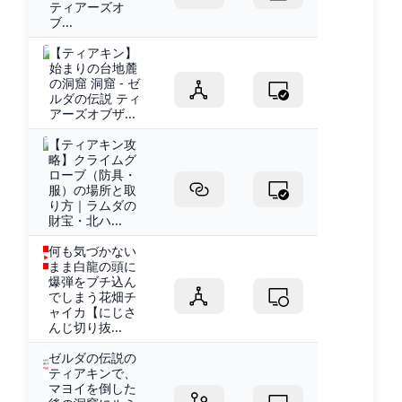
ティアーズオ
ブ...
【ティアキン】
始まりの台地麓
の洞窟 洞窟 - ゼ
ルダの伝説 ティ
アーズオブザ...
【ティアキン攻
略】クライムグ
ローブ（防具・
服）の場所と取
り方｜ラムダの
財宝・北ハ...
何も気づかない
まま白龍の頭に
爆弾をブチ込ん
でしまう花畑チ
ャイカ【にじさ
んじ切り抜...
ゼルダの伝説の
ティアキンで、
マヨイを倒した