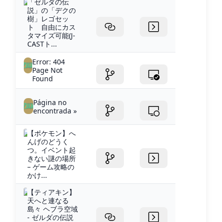
「ゼルダの伝
説」の「デクの
樹」レゴセッ
ト 自由にカス
タマイズ可能(J-
CASTト...
Error: 404
Page Not
Found
Página no
encontrada »
【ポケモン】へ
んげのどうく
つ。イベント起
きない謎の場所
– ゲーム攻略の
かけ...
【ティアキン】
天へと連なる
島々 ヘブラ空域
- ゼルダの伝説