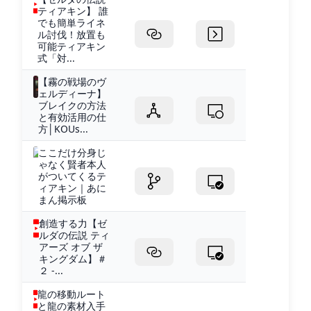
ティアキン】 誰
でも簡単ライネ
ル討伐！放置も
可能ティアキン
式「対...
【霧の戦場のヴ
ェルディーナ】
ブレイクの方法
と有効活用の仕
方│KOUs...
ここだけ分身じ
ゃなく賢者本人
がついてくるテ
ィアキン｜あに
まん掲示板
創造する力【ゼ
ルダの伝説 ティ
アーズ オブ ザ
キングダム】＃
２ -...
龍の移動ルート
と龍の素材入手