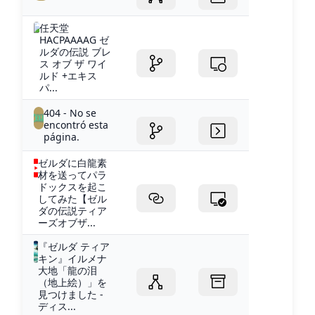
任天堂
HACPAAAAG ゼ
ルダの伝説 ブレ
ス オブ ザ ワイ
ルド +エキス
パ...
404 - No se
encontró esta
página.
ゼルダに白龍素
材を送ってパラ
ドックスを起こ
してみた【ゼル
ダの伝説ティア
ーズオブザ...
『ゼルダ ティア
キン』イルメナ
大地「龍の泪
（地上絵）」を
見つけました -
ディス...