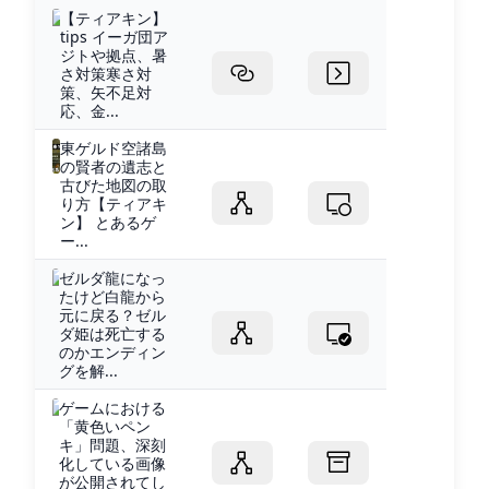
【ティアキン】
tips イーガ団ア
ジトや拠点、暑
さ対策寒さ対
策、矢不足対
応、金...
東ゲルド空諸島
の賢者の遺志と
古びた地図の取
り方【ティアキ
ン】 とあるゲ
ー...
ゼルダ龍になっ
たけど白龍から
元に戻る？ゼル
ダ姫は死亡する
のかエンディン
グを解...
ゲームにおける
「黄色いペン
キ」問題、深刻
化している画像
が公開されてし