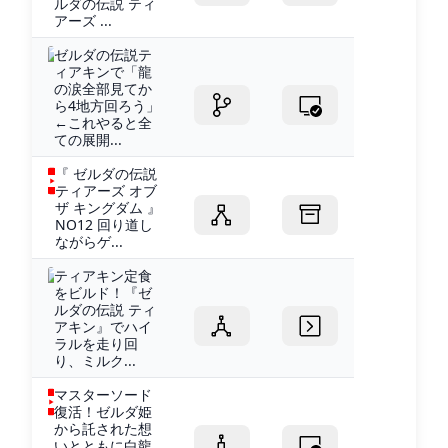
ルダの伝説 ティ
アーズ ...
ゼルダの伝説テ
ィアキンで「龍
の涙全部見てか
ら4地方回ろう」
←これやると全
ての展開...
『 ゼルダの伝説
ティアーズ オブ
ザ キングダム 』
NO12 回り道し
ながらゲ...
ティアキン定食
をビルド！『ゼ
ルダの伝説 ティ
アキン』でハイ
ラルを走り回
り、ミルク...
マスターソード
復活！ゼルダ姫
から託された想
いとともに白龍