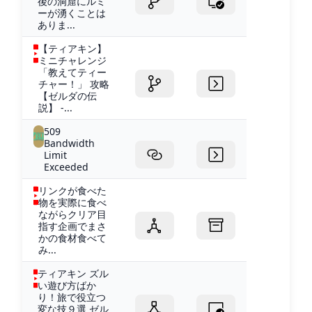
後の洞窟にルミ
ーが湧くことは
ありま...
【ティアキン】
ミニチャレンジ
「教えてティー
チャー！」 攻略
【ゼルダの伝
説】 -...
509
Bandwidth
Limit
Exceeded
リンクが食べた
物を実際に食べ
ながらクリア目
指す企画でまさ
かの食材食べて
み...
ティアキン ズル
い遊び方ばか
り！旅で役立つ
変な技９選 ゼル