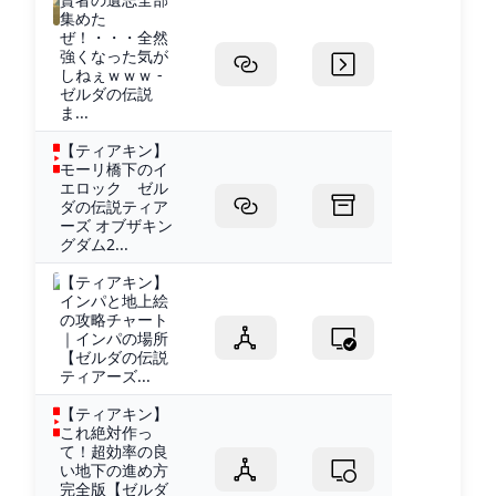
集めた
ぜ！・・・全然
強くなった気が
しねぇｗｗｗ -
ゼルダの伝説
ま...
【ティアキン】
モーリ橋下のイ
エロック ゼル
ダの伝説ティア
ーズ オブザキン
グダム2...
【ティアキン】
インパと地上絵
の攻略チャート
｜インパの場所
【ゼルダの伝説
ティアーズ...
【ティアキン】
これ絶対作っ
て！超効率の良
い地下の進め方
完全版【ゼルダ