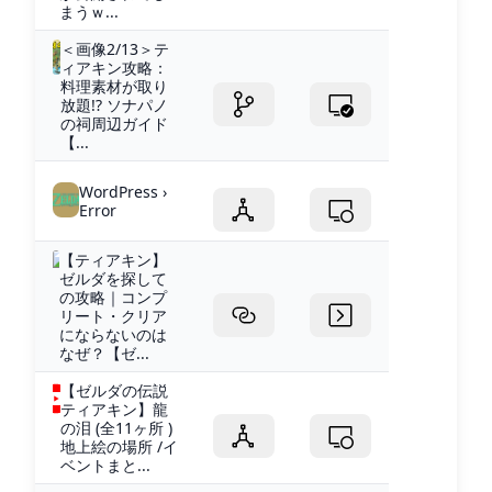
まうｗ...
＜画像2/13＞テ
ィアキン攻略：
料理素材が取り
放題!? ソナパノ
の祠周辺ガイド
【...
WordPress ›
Error
【ティアキン】
ゼルダを探して
の攻略｜コンプ
リート・クリア
にならないのは
なぜ？【ゼ...
【ゼルダの伝説
ティアキン】龍
の泪 (全11ヶ所 )
地上絵の場所 /イ
ベントまと...