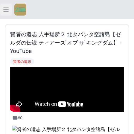
Open main menu
ティアキン
賢者の遺志 入手場所２ 北タバンタ空諸島【ゼ
ティアキン 祠
ルダの伝説 ティアーズ オブ ザ キングダム】 -
YouTube
ティアキン 武器
賢者の遺志
ティアキン 攻略
#0