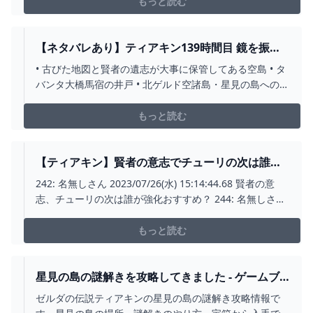
もっと読む
【ネタバレあり】ティアキン139時間目 鏡を振る
って名もない島で賢者の遺志と星見の島でマヤシ
• 古びた地図と賢者の遺志が大事に保管してある空島 • タ
アラの祠、きょ京都～！？
バンタ大橋馬宿の井戸 • 北ゲルド空諸島・星見の島への
旅・京都だったの？ 古びた地図と賢者の遺志が大事に保
管してある空島ゲルド方面の空島でラカショゴの祠をク
もっと読む
リアしたあと、近くにあったゾナウギア製造機を使用し
てカプセルを出すここではロケット、火竜の頭、鏡、操
縦棹、杭などが手に入る2階建てのような謎めいた空島が
【ティアキン】賢者の意志でチューリの次は誰が
あった（およその場所 -1945-18151142）木の根を切らな
強化おすすめ？ ゼルダの伝説ティアキンまとめっ
242: 名無しさん 2023/07/26(水) 15:14:44.68 賢者の意
いと入れない、光を当て続けることで動くスイッチがあ
ち ゼルダの伝説ティアーズ オブ ザ キングダム
志、チューリの次は誰が強化おすすめ？ 244: 名無しさん
る、兵隊ゴーレムがいるこれはあやしいとりあえず、最
2023/07/26(水) 15:16:06.18 >>242 ミネル 一番火力が出
初にみつけた宝箱に古びた地図があったこれは貴重だな
る
もっと読む
あ古びた地図が普通にある更に、光を当て続けることで
動くスイッチで苦心するちなみに、外の光をあてる鏡を
使う開いた場所の中にも宝箱中身は賢者の遺志このくら
星見の島の謎解きを攻略してきました - ゲームブ
い厳重であれば重要度を納得できる賢者の遺志すごい満
ログちゅこっと陽だまる
ゼルダの伝説ティアキンの星見の島の謎解き攻略情報で
足タバンタ大橋馬宿の井戸このサイトに井戸一覧を作っ