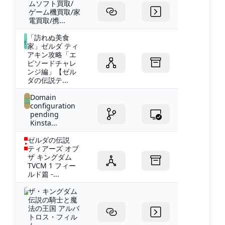
ムソフト買取/
ゲーム機買取/家
電買取/携...
「訪れぬ美食
家」ゼルダ ティ
アキン攻略「エ
ピソードチャレ
ンジ編」【ゼル
ダの伝説テ...
Domain
configuration
pending
Kinsta...
ゼルダの伝説
ティアーズ オブ
ザ キングダム
TVCM 1 フィー
ルド篇 -...
ザ・キングダム
伝説の騎士と魔
法の王国 アルバ
トロス・フィル