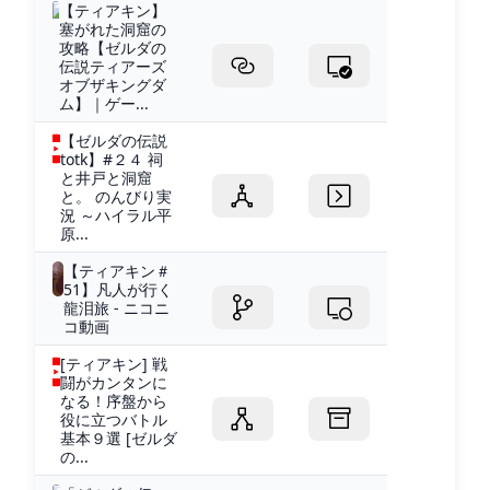
【ティアキン】
塞がれた洞窟の
攻略【ゼルダの
伝説ティアーズ
オブザキングダ
ム】｜ゲー...
【ゼルダの伝説
totk】#２４ 祠
と井戸と洞窟
と。 のんびり実
況 ～ハイラル平
原...
【ティアキン＃
51】凡人が行く
龍泪旅 - ニコニ
コ動画
[ティアキン] 戦
闘がカンタンに
なる！序盤から
役に立つバトル
基本９選 [ゼルダ
の...