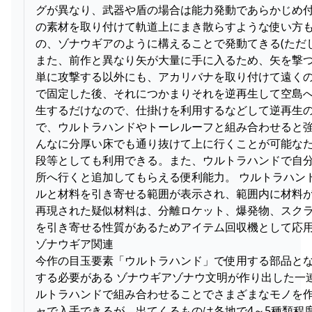
グが異なり、武器や盾の場合は能力発動であらかじめ
の素材を取り付けて軌道上にまき散らすような使い方も
の、ゾナウギアのように構えることで発動てきる(ただ
また、前作と異なり矢が大量に手に入るため、矢を撃
単に攻撃する以外にも、アカリバナを取り付けて遠く
で固定した後、それにつかまりそれを逆再生して空島
生するだけなので、仕掛けを利用するなどして逆再生
で、ウルトラハンドやトーレルーフと組み合わせると強
んなに分厚い床でも通り抜けて上に行くことが可能な
段等としても利用できる。また、ウルトラハンドで自
所へ行くと追加してもらえる便利能力。 ウルトラハン
ルと材料を引き寄せる範囲が表示され、範囲内に材料が
再現された疑似材料は、分離ロケット、爆発物、スク
を引き寄せる性質があるためアイテム回収機として応用す
ゾナウギア関連
今作の目玉要素「ウルトラハンド」で使用する部品と
する必要がある ゾナウギアゾナウ文明が作り出した一
ルトラハンドで組み合わせることでさまざまなモノを作
ャで入手できるが、出てくるものは各地で4～5種類程