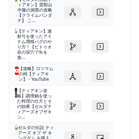
ィアキン】雷獣山
中腹の洞窟の攻略
【クライムバンダ
ナ】 こ...
【ティアキン】連
射弓を使ったアイ
テム増殖バグのや
り方！【ビトゥオ
谷の深穴で矢を
放...
【攻略】ロツマム
の祠【ティアキ
ン】 - YouTube
【ティアキン攻
略】調理鍋を使っ
た料理の仕方とそ
の効果【ゼルダテ
ィアーズオブザキ
ン...
ゼルダの伝説 ティ
アーズ オブ ザ キ
ングダム を購入