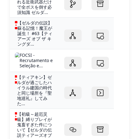
れる近衛武器だけ
で全ボスを倒す必
須知識 ゼルダ...
【ゼルダの伝説】
蘇る記憶！魔王が
誕生！ #63【ティ
アーズ オブ ザ キ
ングダ...
FOCSI -
Recrutamento e
Seleção e...
【ティアキン】ゼ
ルダが過ごしたハ
イラル建国の時代
と同じ場所を『聖
地巡礼』してみ
た...
【初級～超厄災
級】縛りプレイが
鬼畜すぎた件につ
いて【ゼルダの伝
説ティアーズオブ