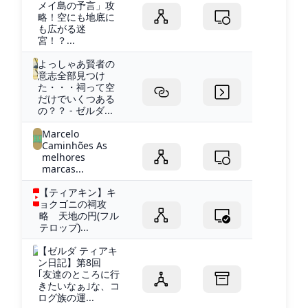
メイ島の予言」攻
略！空にも地底に
も広がる迷
宮！？...
よっしゃあ賢者の
意志全部見つけ
た・・・祠って空
だけでいくつある
の？？ - ゼルダ...
Marcelo
Caminhões As
melhores
marcas...
【ティアキン】キ
ョクゴニの祠攻
略 天地の円(フル
テロップ)...
【ゼルダ ティアキ
ン日記】第8回
｢友達のところに行
きたいなぁ｣な、コ
ログ族の運...