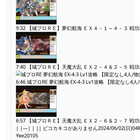
9:32 【城プロＲＥ】夢幻航海 ＥＸ４－１～４－３ 
7:40 【城プロＲＥ】天魔大乱 ＥＸ２－４＆２－５ 
6:46 城プロRE 夢幻航海 EX-4-3 Lv1攻略 【限定なし
6:57 【城プロＲＥ】天魔大乱 ＥＸ２－６＆２－７ 戦
| |—| | || ピコカキコがありません2024/06/02(日)04
Yee20105