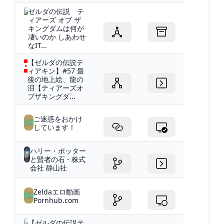
ゼルダの伝説 テ
ィアーズ オブ ザ
キングダムは何が
凄いのか しあわせ
なIT...
【ゼルダの伝説テ
ィアキン】#57 最
後の地上絵、龍の
泪【ティアーズオ
ブザキングダ...
ご迷惑をおかけ
しています！
ハリー・ポッター
と賢者の石 - 株式
会社 静山社
Zeldaエロ動画
Pornhub.com
【ゼルダの伝説テ