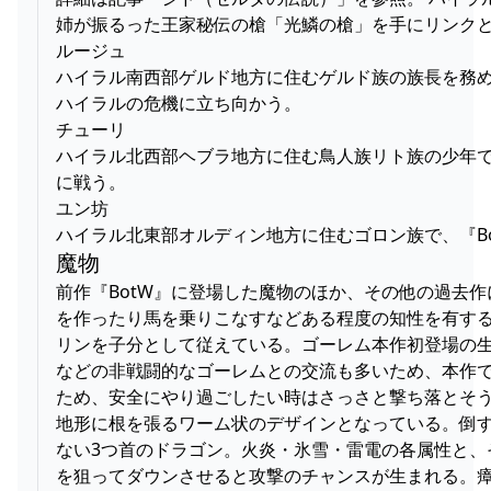
姉が振るった王家秘伝の槍「光鱗の槍」を手にリンク
ルージュ
ハイラル南西部ゲルド地方に住むゲルド族の族長を務め
ハイラルの危機に立ち向かう。
チューリ
ハイラル北西部ヘブラ地方に住む鳥人族リト族の少年で
に戦う。
ユン坊
ハイラル北東部オルディン地方に住むゴロン族で、『B
魔物
前作『BotW』に登場した魔物のほか、その他の過去
を作ったり馬を乗りこなすなどある程度の知性を有す
リンを子分として従えている。ゴーレム本作初登場の生
などの非戦闘的なゴーレムとの交流も多いため、本作
ため、安全にやり過ごしたい時はさっさと撃ち落とそ
地形に根を張るワーム状のデザインとなっている。倒
ない3つ首のドラゴン。火炎・氷雪・雷電の各属性と、
を狙ってダウンさせると攻撃のチャンスが生まれる。瘴