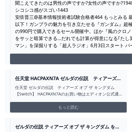
聞こえてきたのは男性の声ですか?女性の声ですか?1940
シコシコ感がスゴい1443
安倍晋三@基本情報技術者試験合格者464 もっとみる
以下！ガンプラの魅力を引き立たせる『ガンダム』超極小
の990円で購入できるセール開催中。ほか『風のクロノア
をサッと暗算できる…だれでも計算が得意になる｢たし
マン」を深掘りする「超人ラジオ」6月3日スタート 
任天堂 HACPAXN7A ゼルダの伝説 ティアーズ
オブ ザ キングダム 【SWITCH】 エディオン公式
任天堂 ゼルダの伝説 ティアーズ オブ ザ キングダム
通販
【Switch】 HACPAXN7Aのお買い物はエディオン公式通
販サイトで！全国1200店舗以上のネットワークでご購入
後のアフターサービスも安心です！
もっと読む
ゼルダの伝説 ティアーズ オブ ザ キングダム を購