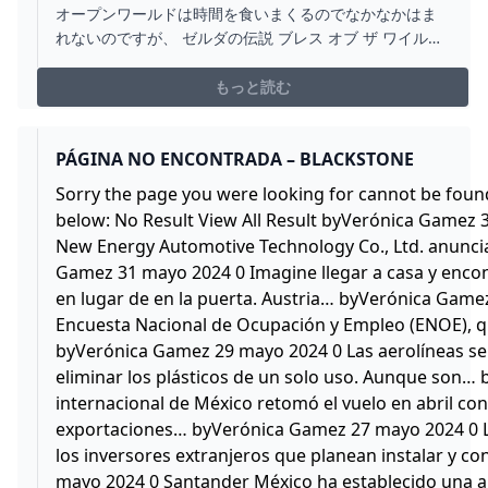
入 TATS SHIBATA 柴田竜典 シバタツ
オープンワールドは時間を食いまくるのでなかなかはま
れないのですが、 ゼルダの伝説 ブレス オブ ザ ワイルド
は最後まで楽しめました。ティアーズ オブ ザ キングダム
も当然購入です
もっと読む
PÁGINA NO ENCONTRADA – BLACKSTONE
Sorry the page you were looking for cannot be found
below: No Result View All Result byVerónica Gamez 
New Energy Automotive Technology Co., Ltd. anunci
Gamez 31 mayo 2024 0 Imagine llegar a casa y enco
en lugar de en la puerta. Austria… byVerónica Gamez
Encuesta Nacional de Ocupación y Empleo (ENOE),
byVerónica Gamez 29 mayo 2024 0 Las aerolíneas se 
eliminar los plásticos de un solo uso. Aunque son…
internacional de México retomó el vuelo en abril con
exportaciones… byVerónica Gamez 27 mayo 2024 0 L
los inversores extranjeros que planean instalar y c
mayo 2024 0 Santander México ha establecido una ali