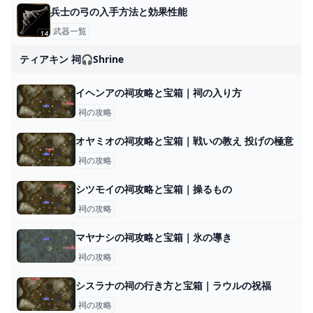
兵士の弓の入手方法と効果性能
武器一覧
ティアキン 祠🎧shrine
イヘンアの祠攻略と宝箱｜祠の入り方
祠の攻略
オヤミオの祠攻略と宝箱｜戦いの教え 投げの極意
祠の攻略
シツモイの祠攻略と宝箱｜操るもの
祠の攻略
マヤナシの祠攻略と宝箱｜氷の導き
祠の攻略
シスラナの祠の行き方と宝箱｜ラウルの祝福
祠の攻略