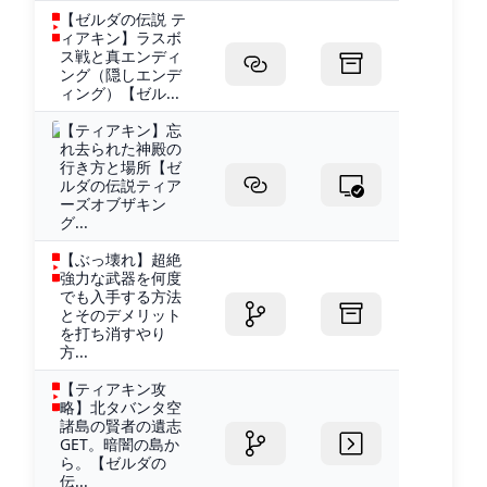
【ゼルダの伝説 テ
ィアキン】ラスボ
ス戦と真エンディ
ング（隠しエンデ
ィング）【ゼル...
【ティアキン】忘
れ去られた神殿の
行き方と場所【ゼ
ルダの伝説ティア
ーズオブザキン
グ...
【ぶっ壊れ】超絶
強力な武器を何度
でも入手する方法
とそのデメリット
を打ち消すやり
方...
【ティアキン攻
略】北タバンタ空
諸島の賢者の遺志
GET。暗闇の島か
ら。【ゼルダの
伝...