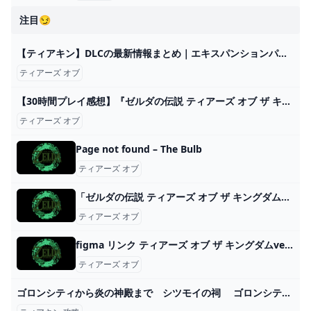
注目😏
【ティアキン】DLCの最新情報まとめ｜エキスパンションパス【ゼルダの伝説ティアーズオブザキングダム】 - ゲームウィズ
ティアーズ オブ
【30時間プレイ感想】『ゼルダの伝説 ティアーズ オブ ザ キングダム』素直に面白過ぎる！なんでもできる最高の体験【ニンテンドースイッチ】 - YouTube
ティアーズ オブ
Page not found – The Bulb
ティアーズ オブ
「ゼルダの伝説 ティアーズ オブ ザ キングダム」オリジナルサウンドトラック【初回数量限定生産盤】: 商品カテゴリー CD/DVD/Blu-ray/レコード/グッズの通販サイト【コロムビアミュージックショップ】
ティアーズ オブ
figma リンク ティアーズ オブ ザ キングダムver. DXエディション｜グッドスマイルカンパニー公式ショップ
ティアーズ オブ
ゴロンシティから炎の神殿まで シツモイの祠 ゴロンシティのユン坊① デスマウンテン ボス戦 イルバジア 地底 攻略 ゼルダの伝説 ティアーズ オブ ザ キングダム メインチャレンジ ティアキン ㉒ - YouTube