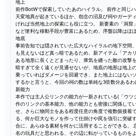
地上
前作BotWで探索していたあのハイラル。 前作と同
天変地異が起きているほか、怨念の沼及び祠やガーデ
げれば当然地上の探索にも役に立つ。 新要素の「洞
など便利な移動手段が豊富にあるため、序盤以降はほ
地底
事前告知では隠されていた広大なハイラルの地下空間、
も見えないほど真っ暗であるため、新アイテム「アカ
ある地形に長くとどまったり、瘴気を纏った敵の攻撃を
暗すぎて全く遠くが見通せないが、地底の地形は地上の
乗っていればダメージを回避でき、また地上にはないゾ
するかと言うと、今回の祠の数は単純な3倍数分あるわけ
新能力
本作では主人公リンクの能力が一新されている(「ウツ
作のリンクの基本能力、他の能力とも密接に関係してい
せ、さらに物同士をある程度任意の角度で複数個接着で
る、何か巨大なモノを作って仕掛けや罠を強引に突破す
合に、あらゆる素材を何かに活用することができる。 
名の玩具だと思われる、その辺に転がっているものを