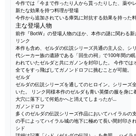
今作では「今まで作ったり人から貰ったりした、薬や
新たな効果を持つ料理が登場
今作から追加されている瘴気に対抗する効果を持った
主な登場人物
前作『BotW』の登場人物のほか、本作の謎に関わる
リンク
本作も含め、ゼルダの伝説シリーズ共通の主人公。シリ
代シーカー族の遺跡である「回生の祠」で100年間の
われていたゼルダと共にガノンを封印した。 今作で
全てをすっ飛ばしてガノンドロフに挑むことが可能。
ゼルダ
ゼルダの伝説シリーズを通してのヒロイン。シリーズ全
いた。 リンク同様本作のゼルダも青い英傑の服を身に着
大穴に落下して何処かへと消えてしまったが…
ガノンドロフ
多くのゼルダの伝説シリーズ作品においてハイラルの支
の手によってハイラル城の地下に極めて長い間封印され
シド
詳細は記事「シド（ゼルダの伝説）」を参照。 ハイラ