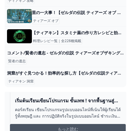
ティアキン 攻略
里の一大事！【ゼルダの伝説 ティアーズ オブ ザ キングダム】#103 - ニコニコ動画
ティアーズ オブ
【ティアキン】スタミナ薬の作り方レシピと効果【ゼルダの伝説ティアーズオブザキングダム】
料理レシピ一覧｜全228種掲載
コメント/賢者の遺志 - ゼルダの伝説 ティアーズオブザキングダム 攻略Wiki ティアキン ： ヘイグ攻略まとめWiki
賢者の遺志
洞窟がすぐ見つかる！効率的な探し方【ゼルダの伝説ティアーズオブザキングダム】 転ばぬ先の本
ティアキン 洞窟
เริ่มต้นเรียนเขียนโปรแกรม ขั้นเทพ ! จากพื้นฐานสู่
ยอดมนุษย์ BORNTODEV
คอร์สเรียน เขียนโปรแกรมรูปแบบออนไลน์ที่เน้นให้ผู้เรียนได้
รู้ทั้งทฤษฎี และ การปฏิบัติจริงในรูปแบบออนไลน์ ชำระเงิน
ครั้งเดียว เรียนได้ตลอดชีพ
もっと読む