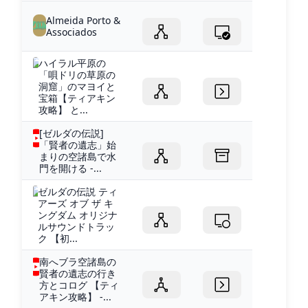
Almeida Porto &
Associados
ハイラル平原の
「唄ドリの草原の
洞窟」のマヨイと
宝箱【ティアキン
攻略】 と...
[ゼルダの伝説]
「賢者の遺志」始
まりの空諸島で水
門を開ける -...
ゼルダの伝説 ティ
アーズ オブ ザ キ
ングダム オリジナ
ルサウンドトラッ
ク 【初...
南へブラ空諸島の
賢者の遺志の行き
方とコログ 【ティ
アキン攻略】 -...