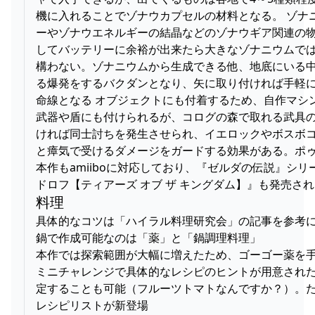
機に入れることでゾナウカプセルの材料となる。 ゾ
ーやゾナウエネルギーの結晶などのゾナウギア関連の
してバッテリーに余裕が出来たら大きなゾナニウムでは
構わない。ゾナニウムから生成できる他、地底にいる中
る爆発をするバクダンとなり、矢に取り付ければ手軽
命線となる オブジェクトにも付着するため、自作マ
武器や盾にも付けられるが、コログの森で取れる武具
ければ同士討ちを発生させられ、イエロックやボスボ
と瘴気で受けるダメージをガードする効果がある。ポゥ青
本作もamiiboに対応しており、『ゼルダの伝説』シリ
ドロフ【ティアーズ オブ ザ キングダム】』も発売さ
料理
具体的なコツは「ハイラル料理研究会」の記事を参考
鍋で作成可能なのは「薬」と「鍋調理料理」
本作では探索範囲が大幅に増えたため、ゴーゴー薬を
ミニチャレンジで具体的なレシピのヒントが用意され
定することも可能（フルーツトマトなんですか？）。
レシピリストが新登場