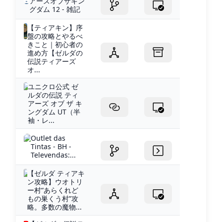
アーズオブザキン
グダム 12 - 雑記
【ティアキン】序
盤の攻略とやるべ
きこと｜初心者の
進め方【ゼルダの
伝説ティアーズ
オ...
ユニクロ公式 ゼ
ルダの伝説 ティ
アーズ オブ ザ キ
ングダム UT（半
袖・レ...
Outlet das
Tintas - BH -
Televendas:...
【ゼルダ ティアキ
ン攻略】ウオトリ
ー村“あらくれど
もの巣くう村”攻
略。多数の魔物...