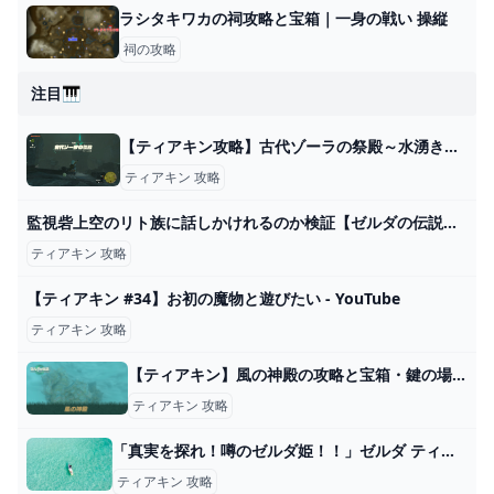
ラシタキワカの祠攻略と宝箱｜一身の戦い 操縦
祠の攻略
注目🎹
【ティアキン攻略】古代ゾーラの祭殿～水湧きの島の進め方｜水の神殿への行き方【ゼルダティアーズオブザキングダム】│KOUs gameplay guide
ティアキン 攻略
監視砦上空のリト族に話しかけれるのか検証【ゼルダの伝説ティアーズオブザキングダム攻略 ティアキン】ゆっくり実況 - YouTube
ティアキン 攻略
【ティアキン #34】お初の魔物と遊びたい - YouTube
ティアキン 攻略
【ティアキン】風の神殿の攻略と宝箱・鍵の場所【ゼルダの伝説ティアーズオブザキングダム】｜ゲームエイト
ティアキン 攻略
「真実を探れ！噂のゼルダ姫！！」ゼルダ ティアキン攻略「エピソードチャレンジ編」【ゼルダの伝説ティアーズオブザキングダム攻略】 GameGamingGames
ティアキン 攻略