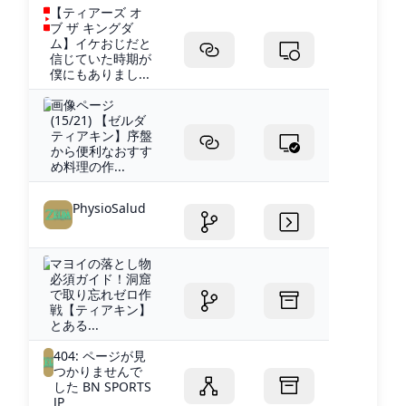
【ティアーズ オ
ブ ザ キングダ
ム】イケおじだと
信じていた時期が
僕にもありまし...
画像ページ
(15/21) 【ゼルダ
ティアキン】序盤
から便利なおすす
め料理の作...
PhysioSalud
マヨイの落とし物
必須ガイド！洞窟
で取り忘れゼロ作
戦【ティアキン】
とある...
404: ページが見
つかりませんで
した BN SPORTS
JP