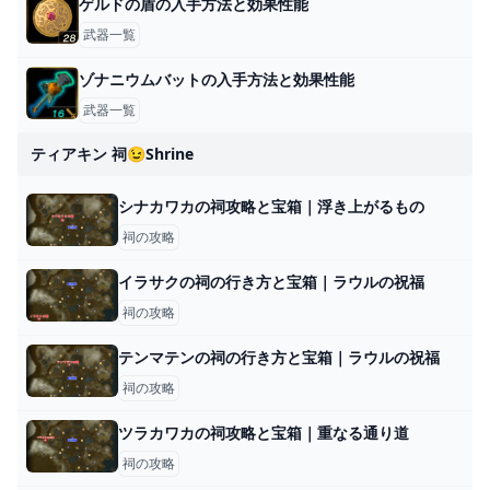
ゲルドの盾の入手方法と効果性能
武器一覧
ゾナニウムバットの入手方法と効果性能
武器一覧
ティアキン 祠😉shrine
シナカワカの祠攻略と宝箱｜浮き上がるもの
祠の攻略
イラサクの祠の行き方と宝箱｜ラウルの祝福
祠の攻略
テンマテンの祠の行き方と宝箱｜ラウルの祝福
祠の攻略
ツラカワカの祠攻略と宝箱｜重なる通り道
祠の攻略