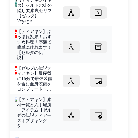
タ】ゲルドの街の
隠し要素裏セリフ
【ゼルダ】 -
Voyage...
【ティアキン】ぶ
っ壊れ効果！おす
すめ料理！序盤で
簡単に作れます！
【ゼルダの伝
説】...
【ゼルダの伝説テ
ィアキン】最序盤
に15分で最強装備
を含む全身装備を
コンプリートす...
【ティアキン】素
材一覧と入手場所
｜アイテム【ゼル
ダの伝説ティアー
ズオブザキング
ダ...