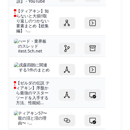
説】 - YouTube
【ティアキン】知
らないと大損!!取
り返しのつかない
要素まとめ【総集
編】 -...
ハード・業界板
のスレッド
itest.5ch.net
戌森四朗に関連
する1件のまとめ
【ゼルダの伝説 テ
ィアキン】序盤か
ら最強のマスター
ソードを入手する
方法、性能紹...
ティアキン57〜
龍の泪と泪の理
由〜 -...