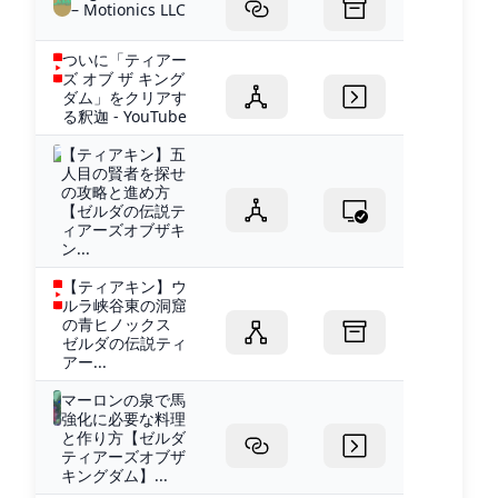
– Motionics LLC
ついに「ティアー
ズ オブ ザ キング
ダム」をクリアす
る釈迦 - YouTube
【ティアキン】五
人目の賢者を探せ
の攻略と進め方
【ゼルダの伝説テ
ィアーズオブザキ
ン...
【ティアキン】ウ
ルラ峡谷東の洞窟
の青ヒノックス
ゼルダの伝説ティ
アー...
マーロンの泉で馬
強化に必要な料理
と作り方【ゼルダ
ティアーズオブザ
キングダム】...