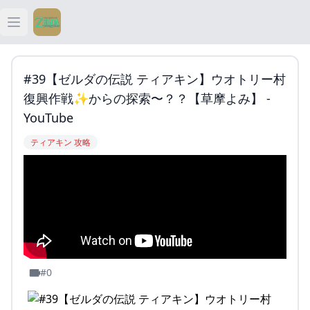
Open main menu
ティアキン
#39【ゼルダの伝説 ティアキン】ウオトリー村
ティアキン 祠
復興作戦✨からの探索〜？？【草摩よみ】 -
YouTube
ティアキン 武器
ティアキン 攻略
ティアキン 攻略
#0