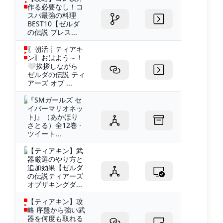
作る必要なし！コ
スパ最強の料理
BEST10【ゼルダ
の伝説 ブレス...
〖朝活┊ティアキ
ン〗おはよう～！
🤍挨拶しながら
ゼルダの伝説 ティ
アーズ オブ ...
『SMガールズ セ
イバーマリオネッ
トJ』（あかほり
さとる）全12巻 ·
ツイート...
【ティアキン】武
器厳選のやり方と
追加効果【ゼルダ
の伝説ティアーズ
オブザキングダ...
【ティアキン】攻
略 序盤から強い武
器を何度も取れる