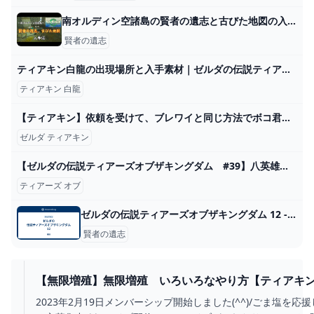
南オルディン空諸島の賢者の遺志と古びた地図の入手法【ティアキン攻略】 - YouTube
賢者の遺志
ティアキン白龍の出現場所と入手素材｜ゼルダの伝説ティアーズオブザキングダム 令和の知恵袋
ティアキン 白龍
【ティアキン】依頼を受けて、ブレワイと同じ方法でボコ君を脱力させられるか試してみた【ドリカラ】【ゼルダの伝説ティアーズオブザキングダムTotK字幕実況バグ検証】 - YouTube
ゼルダ ティアキン
【ゼルダの伝説ティアーズオブザキングダム #39】八英雄を追って、宝珠探し！ - YouTube
ティアーズ オブ
ゼルダの伝説ティアーズオブザキングダム 12 - 雑記
賢者の遺志
【無限増殖】無限増殖 いろいろなやり方【ティアキン】
YOUTUBE
2023年2月19日メンバーシップ開始しました(^^)/ごま塩を応