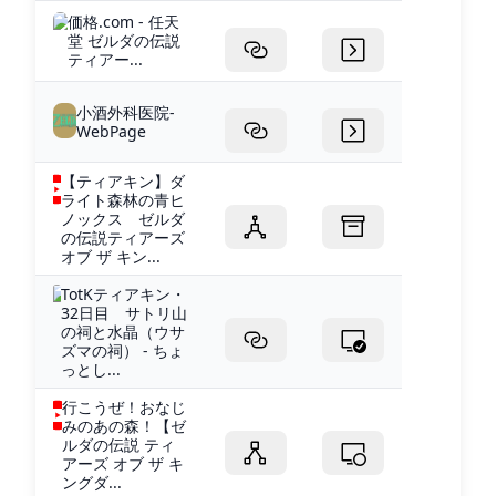
価格.com - 任天
堂 ゼルダの伝説
ティアー...
小酒外科医院-
WebPage
【ティアキン】ダ
ライト森林の青ヒ
ノックス ゼルダ
の伝説ティアーズ
オブ ザ キン...
TotKティアキン・
32日目 サトリ山
の祠と水晶（ウサ
ズマの祠） - ちょ
っとし...
行こうぜ！おなじ
みのあの森！【ゼ
ルダの伝説 ティ
アーズ オブ ザ キ
ングダ...