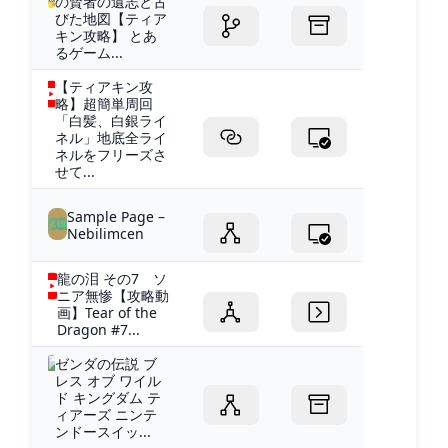
の賢者の遺志と古
びた地図【ティア
キン攻略】 とあ
るゲーム...
【ティアキン攻
略】超簡単周回
「白髪、白銀ライ
ネル」地底全ライ
ネルをフリーズさ
せて...
Sample Page –
Nebilimcen
龍の泪 その7 ソ
ニア無惨【攻略動
画】Tear of the
Dragon #7...
ゼンダの伝説 ブ
レス オブ ワイル
ド キングダム テ
ィアーズ ニンテ
ンドースイッ...