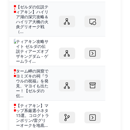
【ゼルダの伝説テ
ィアキン】ハイリ
ア湖の深穴攻略＆
ハイリア大橋の火
炎グリオーク戦
（...
ティアキン攻略サ
イト ゼルダの伝
説ティアーズオブ
ザキングダム - ゲ
ームライ...
ターム岬の洞窟で
ヨミズキの祠『ラ
ウルの祝福』を発
見、マヨイも出た
ー！【ゼルダの
伝...
【ティアキン】マ
ップ系厳選小ネタ
15選。コログトラ
ンポリン/雷グリ
ーオークを地底...