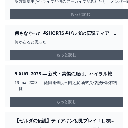
る方募集中(^^♪ライブ配信のアーカイブがみれたり、メンバー
に参加できたりします。
https://www.youtube.com/channel/UCwlHzvSaYkVLFwfS3gX
もっと読む
チャンネル登録＆高評価は...
何もなかった #SHORTS #ゼルダの伝説ティアーズ
オブザキングダム #ティアキン - YOUTUBE
何かあると思った
もっと読む
5 AUG. 2023 — 新式・英傑の服は、ハイラル城1F
の本丸で入手できます。 2024
19 mai 2023 — 薩爾達傳說王國之淚 新式英傑服升級材料
一覽
もっと読む
【ゼルダの伝説】ティアキン初見プレイ！目標は
マップ全解放◎【女性ゲーム実況】【生配信】 -