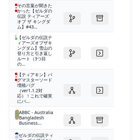
その言葉が聞きた
かった【ゼルダの
伝説 ティアーズ
オブ ザ キングダ
ム】#43...
【ゼルダの伝説テ
ィアーズオブザキ
ングダム】雪山の
登り方と引き返し
ルート（3つ目
の...
【ティアキン】バ
グマスターソード
増殖バグ
（ver1.1.2対
応）！これで確実
にバ...
ABBC - Australia
Bangladesh
Business...
ゼルダの伝説ティ