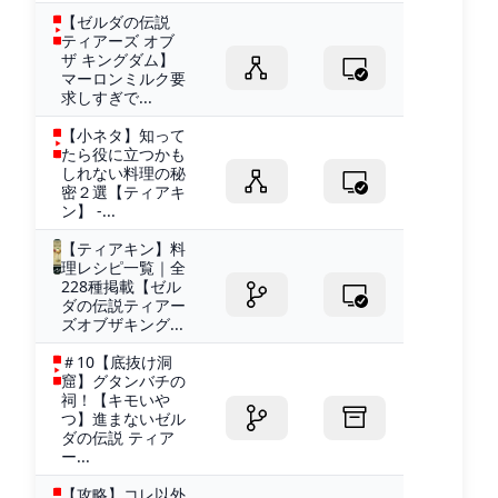
【ゼルダの伝説
ティアーズ オブ
ザ キングダム】
マーロンミルク要
求しすぎで...
【小ネタ】知って
たら役に立つかも
しれない料理の秘
密２選【ティアキ
ン】 -...
【ティアキン】料
理レシピ一覧｜全
228種掲載【ゼル
ダの伝説ティアー
ズオブザキング...
＃10【底抜け洞
窟】グタンバチの
祠！【キモいや
つ】進まないゼル
ダの伝説 ティア
ー...
【攻略】コレ以外