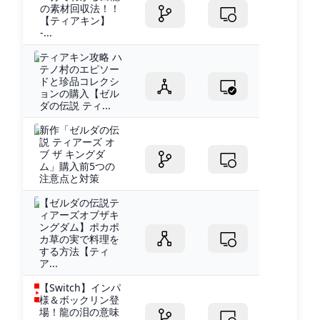
の素材回収法！！
【ティアキン】
-...
ティアキン攻略 ハ
テノ村のエピソー
ドと珍品コレクシ
ョンの購入【ゼル
ダの伝説 ティ...
新作「ゼルダの伝
説 ティアーズ オ
ブ ザ キングダ
ム」購入前5つの
注意点と対策
【ゼルダの伝説テ
ィアーズオブザキ
ングダム】ポカポ
カ草の実で料理を
する方法【ティ
ア...
【Switch】インパ
様＆ボックリン登
場！龍の泪の意味