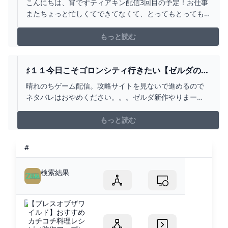
こんにちは、宵ですティアキン配信3回目の予定！お仕事
YOUTUBE
またちょっと忙しくてできてなくて、とってもとっても
とっっってもゲームがしたい気持ちです＾＾やっとちょ
っと落ち着くので、木曜日にやろっかなって！早めにス
もっと読む
ケジュールしておくので絶対にライブ見にきてね！！！
待ってる！！自分で調べないようにしてるので配信中知
識を教えてく...
♯１１今日こそゴロンシティ行きたい【ゼルダの伝
説ティアーズオブザキングダム】目指せ！100%ク
晴れのちゲーム配信。攻略サイトを見ないで進めるので
リア！！一年寝かせたティアキン頑張ります
ネタバレはおやめください。。。ゼルダ新作やりまー
【TEARSOFTHEKINGDOM 】 - YOUTUBE
す！！！今回も100%クリア目指して頑張ります！！〈今
回のクリア目標〉・100%クリア初見さん大歓迎です！以
もっと読む
下注意事項！！チャットに参加される方はお読みくださ
い！！【※※村の民注意事項※※】・攻略サイト見ないで
#
プレイ...
検索結果
【ブレスオブザワ
イルド】おすすめ
カチコチ料理レシ