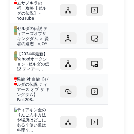
ムサノキラの
祠 攻略【ゼル
ダの伝説】 -
YouTube
ゼルダの伝説 テ
ィアーズオブザ
キングダム ＞ 賢
者の遺志 - nJOY
【2024年最新】
Yahoo!オークシ
ョン -ゼルダの伝
説 ティアー...
黒龍 対 白龍【ゼ
ルダの伝説 ティ
アーズ オブ ザ キ
ングダム】
Part208...
ティアキン金の
りんご入手方法
や場所はどこに
ある？使い道は
料理？...