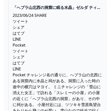
「へブラ山北西の洞窟に眠る水晶」ゼルダ ティア
キン攻略「ほこらチャレンジ編」【ゼルダの伝説
2023/06/24 SHARE
ティアーズオブザキングダム攻略】
ツイート
GAMEGAMINGGAMES
シェア
はてブ
LINE
Pocket
ツイート
シェア
はてブ
LINE
Pocket チャレンジ名の通りに、へブラ山の北西に
ある洞窟内に水晶と祠がある。洞窟に入った時の
途中の横穴はマヨイ。 ミニチャレンジの「雪山に
消えた女王」で訪れる「スレミーの小屋」の小屋
の近くに「へブラ山北西の洞窟」があり、その中
に祠がある。 小屋付近には、ツツキキ雪原鳥望台
あたりから飛ぶのが早い。雪山なので徒歩で行く