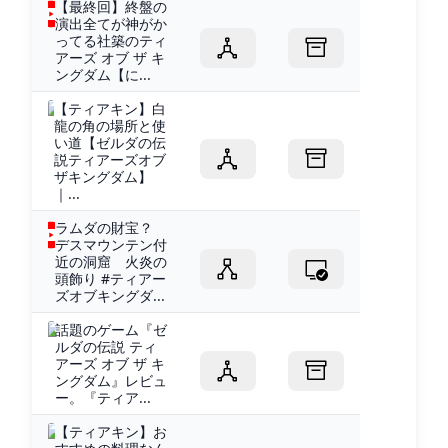
【最終回】終盤の
演出全てが神がか
ってる社築のティ
アーズ オブ ザ キ
ングダム【に...
【ティアキン】白
龍の角の場所と使
い道【ゼルダの伝
説ティアーズオブ
ザキングダム】
｜...
ラムダの財宝？
デスマウンテン付
近の洞窟 火炎の
頭飾り #ティアー
ズオブキングダ...
話題のゲーム『ゼ
ルダの伝説 ティ
アーズ オブ ザ キ
ングダム』レビュ
ー。『ティア...
【ティアキン】お