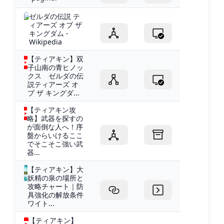
ゼルダの伝説 テ
ィアーズ オブ ザ
キングダム -
Wikipedia
【ティアキン】双
子山南の青ヒノッ
クス ゼルダの伝
説ティアーズ オ
ブ ザ キングダ...
【ティアキン攻
略】武器を探すの
が面倒な人へ！序
盤からいけるここ
でそこそこ強い武
器...
【ティアキン】大
妖精の泉の場所と
攻略チャート｜防
具強化の解放条件
ワイト...
【ティアキン】