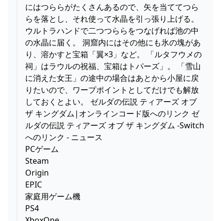
にはつららがたくさんあるので、矢を当ててつら
らを落とし、それ使って水晶を引っ張り上げる。
ウルトラハンドで二つつららをつなげれば池の中
の水晶に届く。 洞窟内にはその他にも氷の塊があ
り、溶かすと宝箱「翼×3」など。 「ルタフウメの
祠」はラウルの祝福、宝箱はトパーズ」。 「雪山
に消えた女王」の途中の場合はあとから小屋に戻
りたいので、ワープポイントとしてだけでも解放
しておくとよい。 ゼルダの伝説 ティアーズ オブ
ザ キングダム|オンラインコード版へのリンク ゼ
ルダの伝説 ティアーズ オブ ザ キングダム -Switch
へのリンク - ニュース
PCゲーム
Steam
Origin
EPIC
家庭用ゲーム機
PS4
XboxOne