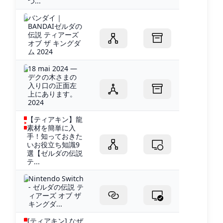
つ...
バンダイ｜
BANDAIゼルダの
伝説 ティアーズ
オブ ザ キングダ
ム 2024
18 mai 2024 —
デクの木さまの
入り口の正面左
上にあります。
2024
【ティアキン】龍
素材を簡単に入
手！知っておきた
いお役立ち知識9
選【ゼルダの伝説
テ...
Nintendo Switch
- ゼルダの伝説 テ
ィアーズ オブ ザ
キングダ...
[ティアキン] なぜ