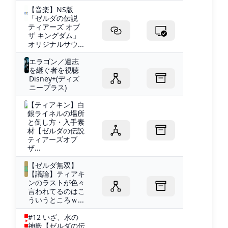
【音楽】NS版
「ゼルダの伝説
ティアーズ オブ
ザ キングダム」
オリジナルサウ...
エラゴン／遺志
を継ぐ者を視聴
Disney+(ディズ
ニープラス)
【ティアキン】白
銀ライネルの場所
と倒し方・入手素
材【ゼルダの伝説
ティアーズオブ
ザ...
【ゼルダ無双】
【議論】ティアキ
ンのラストが色々
言われてるのはこ
ういうところｗ...
#12 いざ、水の
神殿【ゼルダの伝