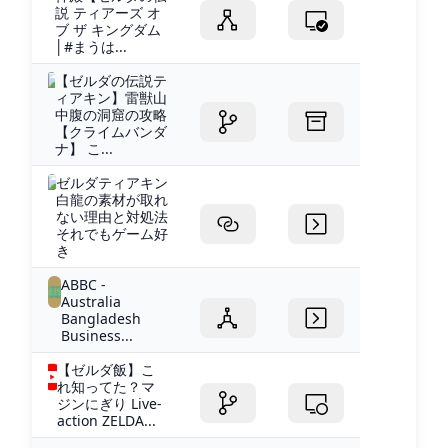
説 ティアーズ オ
ブ ザ キングダム
│#まうは...
【ゼルダの伝説テ
ィアキン】雷獣山
中腹の洞窟の攻略
【クライムバンダ
ナ】 こ...
ゼルダティアキン
白龍の素材が取れ
ない理由と対処法
それでもゲーム好
き
ABBC -
Australia
Bangladesh
Business...
【ゼルダ飯】こ
れ知ってた？マ
ジンにぎり Live-
action ZELDA...