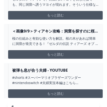
も、同じ洞窟へ誘うマヨイが現れます。そういう仕様な
のでしょうか、、、？ちなみに、まだ洞窟発見はコンプ
リートしていませんが、 現状、・ゴダイ川の洞窟・サ
もっと読む
ハ...
＜画像9/9＞ティアキン攻略：洞窟を探すのに桜の
木が超便利！ 効率よく洞窟を発見する方法【ゼル
桜の仕組みと有効な使い方を解説。桜の木があれば簡単
ダ ティアーズ オブ ザ キングダム日記＃14】 - 電
に洞窟が発見できる！『ゼルダの伝説 ティアーズ オブ ザ
撃オンライン
キングダム（ティアキン）』『電撃オンライン』は、ゲ
ーム、アニメ、ガジェット等の最新情報を発信する総合
もっと読む
エンタメサイトです。
被弾も息が合う夫婦 - YOUTUBE
#shorts #スーパーマリオブラザーズワンダー
#nintendoswitch #夫婦実況本編はこちら
https://www.youtube.com/live/OYWeageiE7I?
si=ZAKVGIeCAgLyt6X8
もっと読む
#