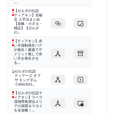
...
【ゼルダの伝説
ティアキン】全秘
宝 入手法まとめ
【攻略・小ネタ・
検証】【ゼルダ
の...
【ティアキン】赤
い月強制発生バグ
が進化！最速でデ
メリット無しで赤
い月を発生させ
る...
ゼルダの伝説
ティアーズ オブ
ザ キングダム
Collectors...
【ゼルダの伝説テ
ィアキン】ラベラ
湿地帯鳥望台エリ
アの洞窟＆マヨイ
を全攻略！...