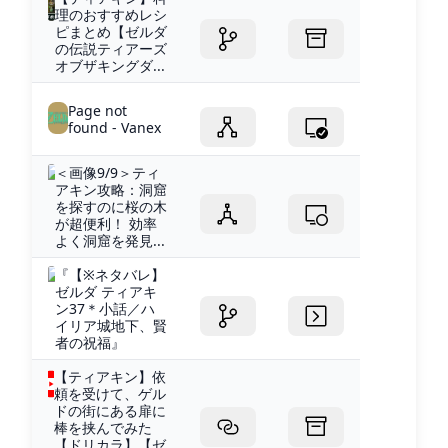
理のおすすめレシ
ピまとめ【ゼルダ
の伝説ティアーズ
オブザキングダ...
Page not
found - Vanex
＜画像9/9＞ティ
アキン攻略：洞窟
を探すのに桜の木
が超便利！ 効率
よく洞窟を発見...
『【※ネタバレ】
ゼルダ ティアキ
ン37＊小話／ハ
イリア城地下、賢
者の祝福』
【ティアキン】依
頼を受けて、ゲル
ドの街にある扉に
棒を挟んでみた
【ドリカラ】【ゼ