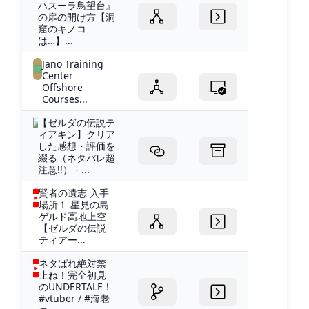
ハスーラ鳥望台』
の扉の開け方【洞
窟のキノコ
は…】...
Jano Training
Center
Offshore
Courses...
【ゼルダの伝説テ
ィアキン】クリア
した感想・評価を
綴る（ネタバレ超
注意!!） - ...
賢者の遺志 入手
場所１ 星見の島
ゲルド高地上空
【ゼルダの伝説
ティアー...
ネタばれ絶対禁
止ね！完全初見
のUNDERTALE！
#vtuber / #海老