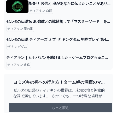
墓参り お供え 魂があなたに伝えたいことがあります。亡くなった人が会いに来たサイン7選
ティアキン 白龍
ゼルダの伝説TotK:強敵との戦闘無しで「マスターソード」を入手する方法と地上絵の場所 #ティアキン gg – ゲームブログ
ティアキン 龍の泪
ゼルダの伝説 ティアーズ オブ ザ キングダム 初見プレイ 第49回 - YouTube
ザ キングダム
ティアキン｜ヒナバガンを助けました - ゲームブログちゅこっと陽だまる
ティアキン 攻略
ヨミズキの祠への行き方！ターム岬の洞窟のマヨ
イや宝箱【ティアキン】 とあるゲームブログの軌
ゼルダの伝説のティアキンの世界は、未知の地と神秘的
跡
な祠で満ちています。 その中でも、一つ特殊な場所がラ
ネール大水源にあるターム岬の洞窟です。 洞窟深くに
は、「ヨミズキの祠」が隠されています。 また、道中に
もっと読む
は祠だけでなく、宝箱と謎の生物マヨイ