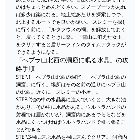
のはちょっとめんどくさい。スノーブーツがあれ
ば多少は楽になる。地上絵あたりを探索しつつ、
北上するルートでも良いが遠い。 スレミーを探し
に行く前に、「ルタフウメの祠」を解放しておく
と、戻ってくるときに楽。 「雪山に消えた女王」
をクリアすると盾サーフィンのタイムアタックが
できるようになる。
「へブラ山北西の洞窟に眠る水晶」の攻
略手順
STEP.1「へブラ山北西の洞窟」「へブラ山北西の
洞窟」に行く。場所はその名前の通りにへブラ山
の北西。近くに「スレミーの小屋」。
STEP.2池の中の水晶奥に進んでいくと、大きな池
があり、その中に水晶がある。ウルトラハンドの
射程では届かないが、洞窟内にあるつららなどを
水晶にくっつければウルトラハンドで引っ張るこ
とができる
STEP.3祠に運ぶ水晶を祠に運んでクリア。 洞窟内