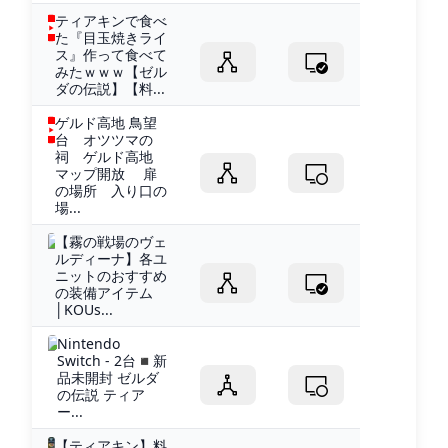
ティアキンで食べ
た『目玉焼きライ
ス』作って食べて
みたｗｗｗ【ゼル
ダの伝説】【料...
ゲルド高地 鳥望
台 オツツマの
祠 ゲルド高地
マップ開放 扉
の場所 入り口の
場...
【霧の戦場のヴェ
ルディーナ】各ユ
ニットのおすすめ
の装備アイテム
│KOUs...
Nintendo
Switch - 2台◾️新
品未開封 ゼルダ
の伝説 ティア
ー...
【ティアキン】料