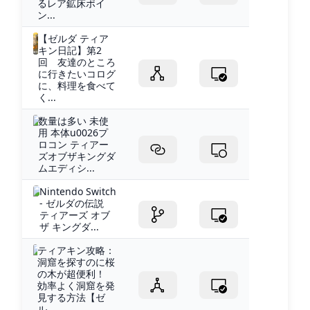
るレア鉱床ポイ
ン...
【ゼルダ ティア
キン日記】第2
回 友達のところ
に行きたいコログ
に、料理を食べて
く...
数量は多い 未使
用 本体u0026プ
ロコン ティアー
ズオブザキングダ
ムエディシ...
Nintendo Switch
- ゼルダの伝説
ティアーズ オブ
ザ キングダ...
ティアキン攻略：
洞窟を探すのに桜
の木が超便利！
効率よく洞窟を発
見する方法【ゼ
ル...