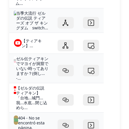
ム...
当季大流行 ゼル
ダの伝説 ティア
ーズ オブ ザ キン
グダム switch...
【ティアキ
ン】...
ゼル伝ティアキン
でマヨイが洞窟で
いない時ってあり
ますか？(倒し...
-...
【ゼルダの伝説
ティアキン】
「台地...城門...
我...水底...閉じ込
めら...
404 - No se
encontró esta
página.