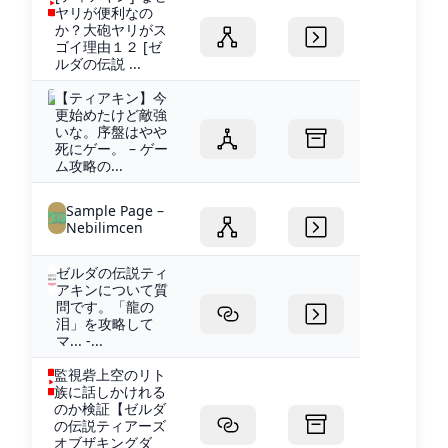
ヤリが便利なの
か？大砲ヤリがス
ゴイ理由１２ [ゼ
ルダの伝説 ...
【ティアキン】今
更始めたけど敵強
いな。序盤はやや
死にゲー。 – ゲー
ム攻略の...
Sample Page –
Nebilimcen
ゼルダの伝説ティ
アキンについて質
問です。「龍の
泪」を攻略して
マ... -...
監視砦上空のリト
族に話しかけれる
のか検証【ゼルダ
の伝説ティアーズ
オブザキングダ