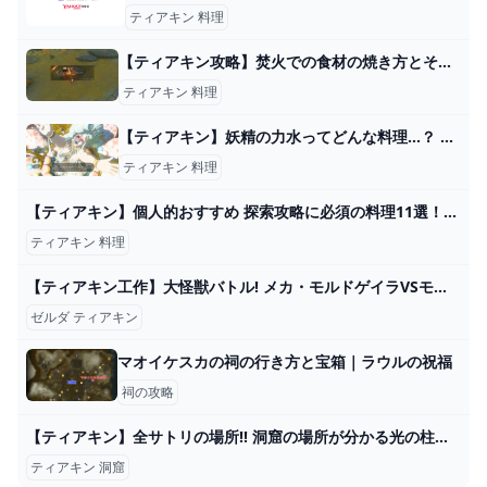
ティアキン 料理
【ティアキン攻略】焚火での食材の焼き方とその効果【ゼルダ ティアーズオブザキングダム】│KOUs gameplay guide
ティアキン 料理
【ティアキン】妖精の力水ってどんな料理…？ ゼルダの伝説ティアキンまとめっち ゼルダの伝説ティアーズ オブ ザ キングダム
ティアキン 料理
【ティアキン】個人的おすすめ 探索攻略に必須の料理11選！【すずかげーむず】 - YouTube
ティアキン 料理
【ティアキン工作】大怪獣バトル! メカ・モルドゲイラVSモルドラジーク【ゼルダの伝説】 - YouTube
ゼルダ ティアキン
マオイケスカの祠の行き方と宝箱｜ラウルの祝福
祠の攻略
【ティアキン】全サトリの場所!! 洞窟の場所が分かる光の柱を立てて隠されたアイテムを手に入れよう!! ゼルダの伝説Totk 攻略 - YouTube
ティアキン 洞窟