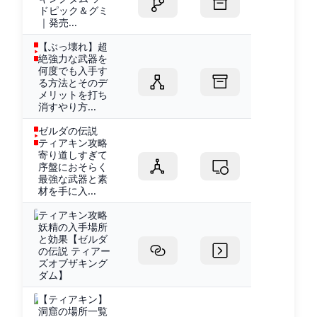
ドピック＆グミ
｜発売...
【ぶっ壊れ】超
絶強力な武器を
何度でも入手す
る方法とそのデ
メリットを打ち
消すやり方...
ゼルダの伝説
ティアキン攻略
寄り道しすぎて
序盤におそらく
最強な武器と素
材を手に入...
ティアキン攻略
妖精の入手場所
と効果【ゼルダ
の伝説 ティアー
ズオブザキング
ダム】
【ティアキン】
洞窟の場所一覧