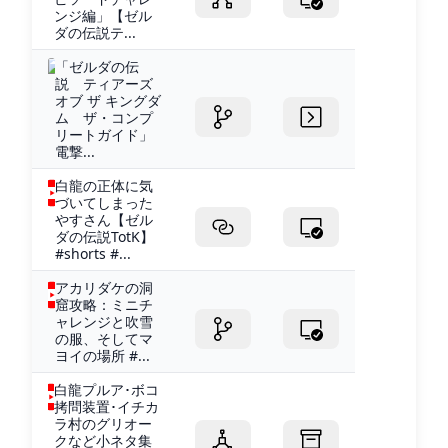
ンジ編」【ゼル
ダの伝説テ...
「ゼルダの伝
説 ティアーズ
オブ ザ キングダ
ム ザ・コンプ
リートガイド」
電撃...
白龍の正体に気
づいてしまった
やすさん【ゼル
ダの伝説TotK】
#shorts #...
アカリダケの洞
窟攻略：ミニチ
ャレンジと吹雪
の服、そしてマ
ヨイの場所 #...
白龍プルア･ボコ
拷問装置･イチカ
ラ村のグリオー
クなど小ネタ集