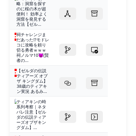
略：洞窟を探す
のに桜の木が超
便利！ 効率よく
洞窟を発見する
方法【ゼル...
祠チャレンジま
だあった⁉モドレ
コに攻略を頼り
切る勇者ｗｗｗ
祠ノルマ10😈(賢
者の...
【ゼルダの伝説
ティアーズ オブ
ザ キングダム】
38歳のティアキ
ン実況 あるみ...
ティアキンの時
系列考察｜ネタ
バレ注意【ゼル
ダの伝説ティア
ーズオブザキン
グダム】...