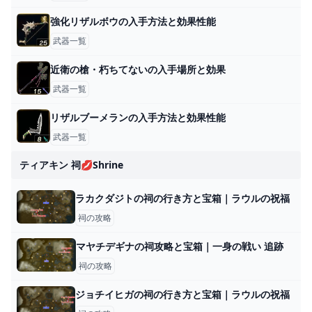
強化リザルボウの入手方法と効果性能
武器一覧
近衛の槍・朽ちてないの入手場所と効果
武器一覧
リザルブーメランの入手方法と効果性能
武器一覧
ティアキン 祠💋shrine
ラカクダジトの祠の行き方と宝箱｜ラウルの祝福
祠の攻略
マヤチデギナの祠攻略と宝箱｜一身の戦い 追跡
祠の攻略
ジョチイヒガの祠の行き方と宝箱｜ラウルの祝福