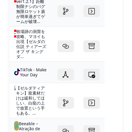
ver1.2.1】距離
制限ナシのバグ
無限ロケット盾
が簡単過ぎてゲ
ームが破壊...
牧場跡の洞窟を
攻略、マヨイも
出現【ゼルダの
伝説 ティアーズ
オブ ザ キング
ダ...
TikTok - Make
Your Day
【ゼルダティア
キン】龍素材だ
けは緩和してほ
しい、白龍の上
で放置という手
もある。...
Beeable –
Atração de