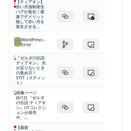
【ティアキン】
赤い月強制発生
バグが進化！最
速でデメリット
無しで赤い月を
発生させる...
WordPress ›
Error
『ゼルダの伝説
ティアキン』 矢
が足りないとき
の集め方 /
STIT（スティッ
ト）
画像ページ
(6/12) 『ゼルダ
の伝説 ティアキ
ン』UTコレクシ
ョンが発売
中、...
【最新