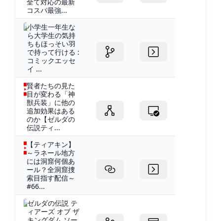
全て対応の最新
コスパ最強...
小学生一年生な
ら大学生の気持
ちもほっそい羽
で持って行ける :
コミックエッセ
イ ...
賢者たちの見た
目が変わる「神
獣兵装」に他の
追加効果はある
のか【ゼルダの
伝説ティ...
【ティアキン】
～ラネール地方
には洞窟何個あ
ール？全洞窟捜
索目指す配信～
#66...
ゼルダの伝説 テ
ィアーズ オブ ザ
キングダム ソー