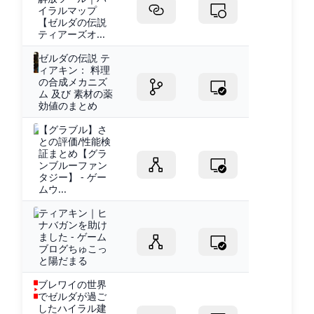
イラルマップ
【ゼルダの伝説
ティアーズオ...
ゼルダの伝説 テ
ィアキン： 料理
の合成メカニズ
ム 及び 素材の薬
効値のまとめ
【グラブル】さ
との評価/性能検
証まとめ【グラ
ンブルーファン
タジー】 - ゲー
ムウ...
ティアキン｜ヒ
ナバガンを助け
ました - ゲーム
ブログちゅこっ
と陽だまる
ブレワイの世界
でゼルダが過ご
したハイラル建