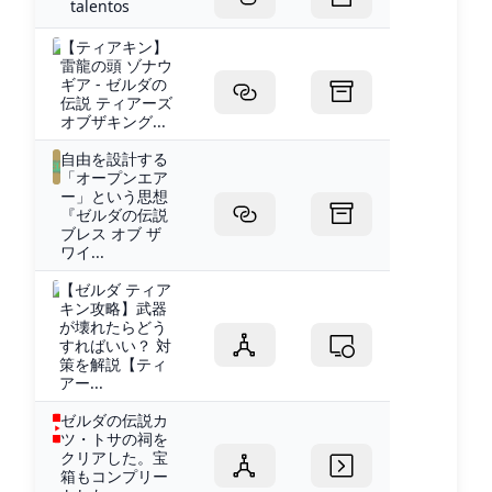
talentos
【ティアキン】
雷龍の頭 ゾナウ
ギア - ゼルダの
伝説 ティアーズ
オブザキング...
自由を設計する
「オープンエア
ー」という思想
『ゼルダの伝説
ブレス オブ ザ
ワイ...
【ゼルダ ティア
キン攻略】武器
が壊れたらどう
すればいい？ 対
策を解説【ティ
アー...
ゼルダの伝説カ
ツ・トサの祠を
クリアした。宝
箱もコンプリー