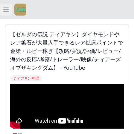
Open main menu
ティアキン
【ゼルダの伝説 ティアキン】ダイヤモンドや
ティアキン 祠
レア鉱石が大量入手できるレア鉱床ポイントで
金策・ルピー稼ぎ【攻略/実況/評価/レビュー/
ティアキン 武器
海外の反応/考察/トレーラー/映像/ティアーズ
オブザキングダム】 - YouTube
ティアキン 攻略
ティアキン 料理