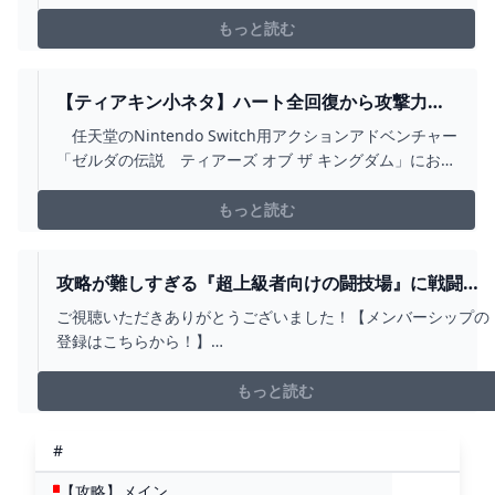
した。 とりあえずリンクが脱がないとゼルダは始まらな
いと言ってもいいくらいです。ブレワイの時のリンク
もっと読む
【ティアキン小ネタ】ハート全回復から攻撃力ア
ップまで。おすすめの料理を紹介！【ゼルダの伝
任天堂のNintendo Switch用アクションアドベンチャー
説】 - GAME WATCH
「ゼルダの伝説 ティアーズ オブ ザ キングダム」におけ
るオススメの料理を紹介する。なお、本記事ではネタバ
レに関する記載が含まれているため注意してほしい。
もっと読む
攻略が難しすぎる『超上級者向けの闘技場』に戦闘初
心者が挑んでみたら....【ゼルダの伝説 ティアーズ オブ
ご視聴いただきありがとうございました！【メンバーシップの
ザ キングダム / 検証 / バグ】 - YOUTUBE
登録はこちらから！】
youtube.com/channel/UCSbjv_hR_Kv68zgH_LD3I8g/join【参
考にさせていただいた動画はこちら】
もっと読む
https://youtu.be/e_VwNcp93SI?si=paKsvXWqbn61IRrh---...
#
【攻略】メイン