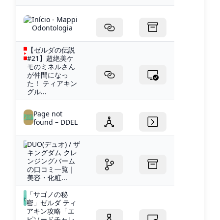
Início - Mappi
Odontologia
【ゼルダの伝説
#21】超絶美ケ
モのミネルさん
が仲間になっ
た！ ティアキン
グル...
Page not
found – DDEL
DUO(デュオ) / ザ
キングダム クレ
ンジングバーム
の口コミ一覧｜
美容・化粧...
「サゴノの秘
密」ゼルダ ティ
アキン攻略「エ
ピソードチャレ