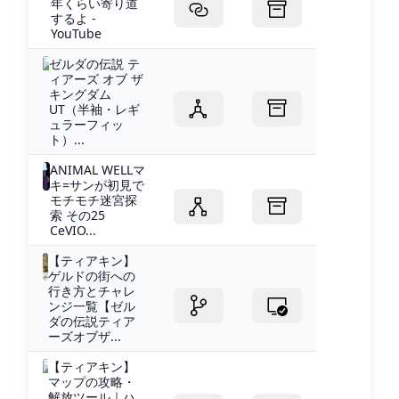
年くらい寄り道
するよ -
YouTube
ゼルダの伝説 テ
ィアーズ オブ ザ
キングダム
UT（半袖・レギ
ュラーフィッ
ト）...
ANIMAL WELLマ
キ=サンが初見で
モチモチ迷宮探
索 その25
CeVIO...
【ティアキン】
ゲルドの街への
行き方とチャレ
ンジ一覧【ゼル
ダの伝説ティア
ーズオブザ...
【ティアキン】
マップの攻略・
解放ツール｜ハ