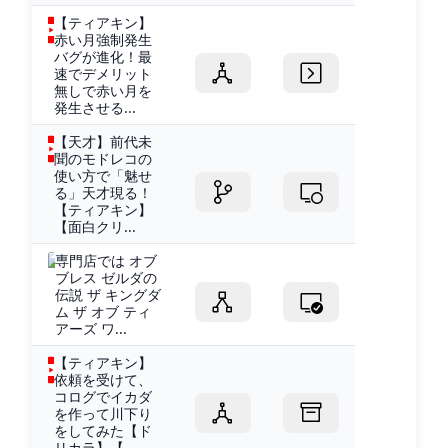
【ティアキン】
赤い月強制発生
バグが進化！最
速でデメリット
無しで赤い月を
発生させる...
【天才】前代未
聞のモドレコの
使い方で「魅せ
る」天才現る！
【ティアキン】
【面白クリ...
専門店では オブ
ブレス ゼルダの
伝説 ザ キングダ
ム ザ オブ ティ
アーズ ワ...
【ティアキン】
依頼を受けて、
コログでイカダ
を作って川下り
をしてみた【ド
リカラ】【...