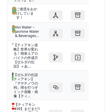
ご迷惑をおか
けしていま
す！
Vivi Water –
Jasmine Water
& Beverages...
【ティアキン攻
略】世界が変わ
る！簡単エアロ
バイクの作成方
【ゼルダの伝
説】 » あ...
【ゼルダの伝説
ティアキン】
『マヤチノウの
祠』球を打つギ
ミック攻略・画
像【ティ...
【ティアキン
#39】まだまだ1