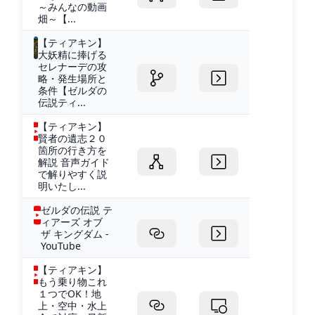
～みんなの動画
畑～【...
【ティアキン】
大妖精に捧げる
セレナーデの攻
略・発生場所と
条件【ゼルダの
伝説ティ...
【ティアキン】
賢者の遺志２０
箇所の行き方を
解説 音声ガイド
で解りやすく説
明いたし...
ゼルダの伝説 テ
ィアーズ オブ
ザ キングダム -
YouTube
【ティアキン】
もう乗り物これ
１つでOK！地
上・空中・水上