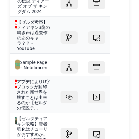
の伝説 ティアー
ズ オブ ザ キン
グダム 2024
【ゼルダ考察】
ティアキン3龍の
鳴き声は過去作
のあのキャ
ラ？？ -
YouTube
Sample Page
– Nebilimcen
アプデによりU字
ブロックが封印
された新世界を
壊すことは出来
るのか【ゼルダ
の伝説テ...
【ゼルダティア
キン攻略】賢者
強化はチューリ
がおすすめか。