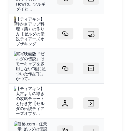
HowTo。ツルギ
ダイと...
【ティアキン】
静かさアップ料
理（薬）の作り
方【ゼルダの伝
説ティアーズオ
ブザキング...
実写映画版『ゼ
ルダの伝説』は
モーキャプを多
用しない“地に足
ついた作品”に。
かつて...
【ティアキン】
太古よりの導き
の攻略チャート
と行き方【ゼル
ダの伝説ティア
ーズオブザ...
価格.com - 任天
堂 ゼルダの伝説