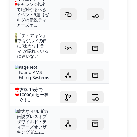
チャレンジ以外
で絶対やるべき
イベント9選【ゼ
ルダの伝説ティ
アーズオ...
『ティアキン』
でもゲルドの街
に“壮大なドラ
マ”が隠れている
に違いない
Page Not
Found AMS
Filling Systems
攻略 15分で
10000ルピー稼
ぐ！...
偉大な ゼルダの
伝説プレスオブ
ザワイルド・テ
ィアーズオブザ
キングダム2...