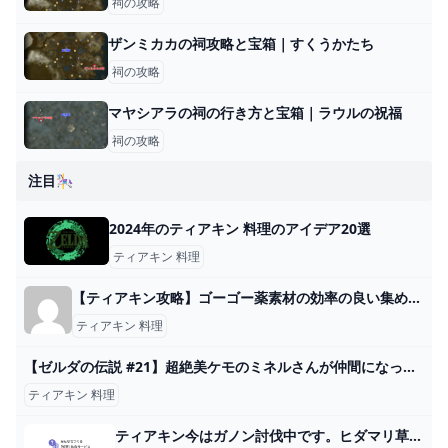
祠の攻略
ザンミカカの祠攻略と宝箱｜すくうかたち
祠の攻略
マヤシアラの祠の行き方と宝箱｜ラウルの祝福
祠の攻略
注目🎠
2024年のティアキン 料理のアイデア20選
ティアキン 料理
【ティアキン攻略】ゴーゴー薬素材の効率の良い集め方とレシピ紹介【ゼルダの伝説】 » ありすたーたのヘブバン攻略ブログ
ティアキン 料理
【ゼルダの伝説 #21】超絶美ケモのミネルさんが仲間になった！ ティアキングルメ旅！【ティアキン】【ゆっくり実況】 - YouTube
ティアキン 料理
ティアキン今はガノン討伐中です。ヒダマリ草が尽きたので祠にワープしたいのですが... - Yahoo!知恵袋