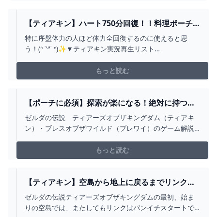
【ティアキン】ハート750分回復！！料理ポーチ圧
迫せず1枠で超回復出来る食べ物がこちら【ゼルダ
特に序盤体力の人ほど体力全回復するのに使えると思
の伝説 ティアーズ オブ ザ キングダム】 -
う！(ᐢ ˙꒳˙ ᐢ)✨▼ティアキン実況再生リスト
YOUTUBE
https://youtube.com/playlist?
list=PLCu3aJfqYoLzeG4fATIcerPmfXTJSm862▼お約束ご
もっと読む
と他の動画投稿者様の動画に話題にしていないにも関わ
らずだてんちゆあの名...
【ポーチに必須】探索が楽になる！絶対に持つべ
き最強料理12選【ゼルダの伝説ティアーズオブザ
ゼルダの伝説 ティアーズオブザキングダム（ティアキ
キングダム】 - YOUTUBE
ン）・ブレスオブザワイルド（ブレワイ）のゲーム解説
や攻略・小ネタ・おもしろ動画等をゆっくり解説で紹介
しております。-----------------------------------------------------
もっと読む
--------------------00...
【ティアキン】空島から地上に戻るまでリンクが
ずっと上半身裸だったのは俺だけ？【ゼルダの伝
ゼルダの伝説ティアーズオブザキングダムの最初、始ま
説ティアーズオブザキングダム】
りの空島では、またしてもリンクはパンイチスタートで