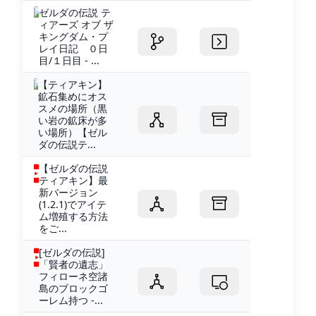
ゼルダの伝説 テ
ィアーズ オブ ザ
キングダム・プ
レイ日記 ０日
目/１日目 - ...
【ティアキン】
鉱石集めにオス
スメの場所（黒
い岩の鉱床が多
い場所）【ゼル
ダの伝説テ...
【ゼルダの伝説
ティアキン】最
新バージョン
(1.2.1)でアイテ
ム増殖する方法
をご...
[ゼルダの伝説]
「賢者の遺志」
フィローネ空諸
島のブロックゴ
ーレム持つ -...