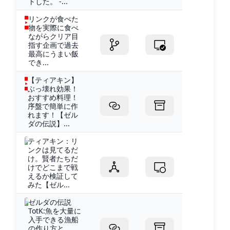
トした。 -...
リンクが食べた
物を実際に食べ
ながらクリア目
指す企画で過去
最高にうまい飯
でき...
【ティアキン】
ぶっ壊れ効果！
おすすめ料理！
序盤で簡単に作
れます！【ゼル
ダの伝説】...
ティアキン：リ
ンクは見てるだ
け。賢者たちだ
けでどこまで戦
えるか検証して
みた【ゼル...
ゼルダの伝説
TotK:魚を大量に
入手できる漁船
の作り方と