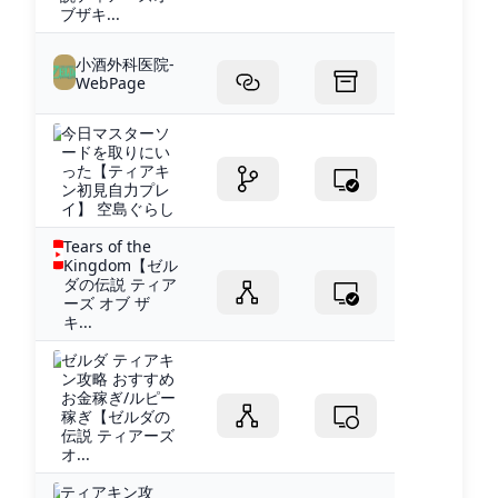
ブザキ...
小酒外科医院-
WebPage
今日マスターソ
ードを取りにい
った【ティアキ
ン初見自力プレ
イ】 空島ぐらし
Tears of the
Kingdom【ゼル
ダの伝説 ティア
ーズ オブ ザ
キ...
ゼルダ ティアキ
ン攻略 おすすめ
お金稼ぎ/ルピー
稼ぎ【ゼルダの
伝説 ティアーズ
オ...
ティアキン攻