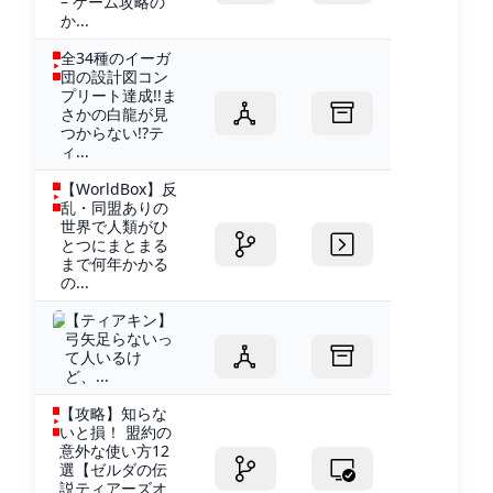
– ゲーム攻略の
か...
全34種のイーガ
団の設計図コン
プリート達成!!ま
さかの白龍が見
つからない!?テ
ィ...
【WorldBox】反
乱・同盟ありの
世界で人類がひ
とつにまとまる
まで何年かかる
の...
【ティアキン】
弓矢足らないっ
て人いるけ
ど、...
【攻略】知らな
いと損！ 盟約の
意外な使い方12
選【ゼルダの伝
説ティアーズオ