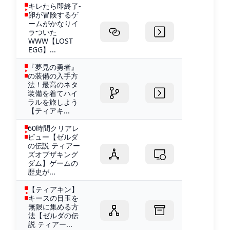
キレたら即終了-
卵が冒険するゲ
ームがかなりイ
ラついた
WWW【LOST
EGG】...
『夢見の勇者』
の装備の入手方
法！最高のネタ
装備を着てハイ
ラルを旅しよう
【ティアキ...
60時間クリアレ
ビュー【ゼルダ
の伝説 ティアー
ズオブザキング
ダム】ゲームの
歴史が...
【ティアキン】
キースの目玉を
無限に集める方
法【ゼルダの伝
説 ティアー...