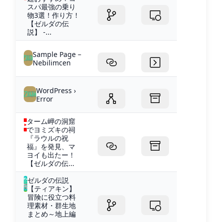
スパ最強の乗り
物3選！作り方！
【ゼルダの伝
説】 -...
Sample Page –
Nebilimcen
WordPress ›
Error
ターム岬の洞窟
でヨミズキの祠
『ラウルの祝
福』を発見、マ
ヨイも出たー！
【ゼルダの伝...
ゼルダの伝説
【ティアキン】
冒険に役立つ料
理素材・群生地
まとめ～地上編