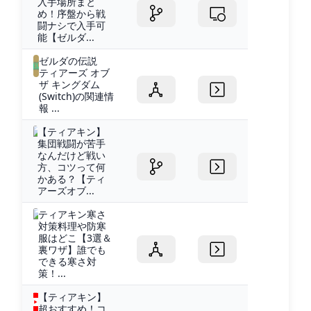
入手場所まと
め！序盤から戦
闘ナシで入手可
能【ゼルダ...
ゼルダの伝説
ティアーズ オブ
ザ キングダム
(Switch)の関連情
報 ...
【ティアキン】
集団戦闘が苦手
なんだけど戦い
方、コツって何
かある？【ティ
アーズオブ...
ティアキン寒さ
対策料理や防寒
服はどこ【3選＆
裏ワザ】誰でも
できる寒さ対
策！...
【ティアキン】
超おすすめ！コ