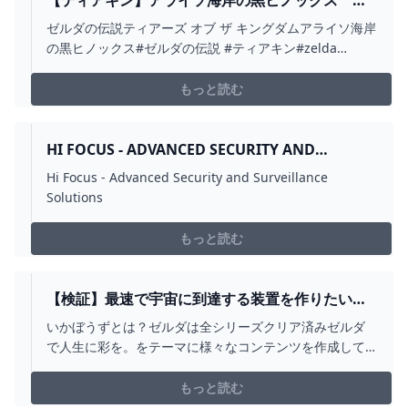
ルダの伝説ティアーズ オブ ザ キングダム #ゼルダ
ゼルダの伝説ティアーズ オブ ザ キングダムアライソ海岸
の伝説 #ティアキン #ZELDA #SHORTS -
の黒ヒノックス#ゼルダの伝説 #ティアキン#zelda
YOUTUBE
#zeldatearsofthekingdom #shorts
もっと読む
HI FOCUS - ADVANCED SECURITY AND
SURVEILLANCE SOLUTIONS - HI FOCUS CCTV
Hi Focus - Advanced Security and Surveillance
Solutions
もっと読む
【検証】最速で宇宙に到達する装置を作りたい
【ティアキン】【ゼルダの伝説ティアーズオブザ
いかぼうずとは？ゼルダは全シリーズクリア済みゼルダ
キングダム】【TOTK】 - YOUTUBE
で人生に彩を。をテーマに様々なコンテンツを作成して
います。ゼルダ無双厄災の黙示録 RTA Normal/Hard
世界1位(2020/12)ゼルダの伝説時のオカリナ RTA 日本1位
もっと読む
（世界8位）（2020/9）ブレスオブザワイルド オールダ