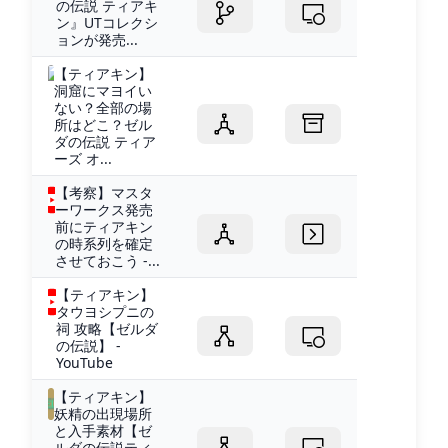
の伝説 ティアキ
ン』UTコレクシ
ョンが発売...
【ティアキン】
洞窟にマヨイい
ない？全部の場
所はどこ？ゼル
ダの伝説 ティア
ーズ オ...
【考察】マスタ
ーワークス発売
前にティアキン
の時系列を確定
させておこう -...
【ティアキン】
タウヨシプニの
祠 攻略【ゼルダ
の伝説】 -
YouTube
【ティアキン】
妖精の出現場所
と入手素材【ゼ
ルダの伝説ティ