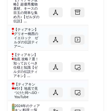
略】超優秀魔物
素材、キースの
目玉の簡単な集
め方♪【ゼルダの
伝説】...
【ティアキン】
グリオー橋西の
イエロック ゼ
ルダの伝説ティ
アー...
【ティアキン】
地底 攻略７選！
知っておくべき
仕様と知識【ゼ
ルダの伝説ティ
アキン】...
【ティアキン
#51】地底で見
つけた祠へGO -
YouTube
2024年のティア
キン 料理 一覧