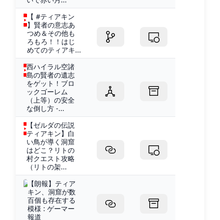
【 #ティアキン
】賢者の意志あ
つめ＆その他も
ろもろ！！はじ
めてのティアキ...
西ハイラル空諸
島の賢者の遺志
をゲット！ブロ
ックゴーレム
（上等）の安全
な倒し方 -...
【ゼルダの伝説
ティアキン】白
い鳥が導く洞窟
はどこ？リトの
村クエスト攻略
（リトの架...
【朗報】ティア
キン、洞窟が数
百個も存在する
模様 : ゲーマー
報道