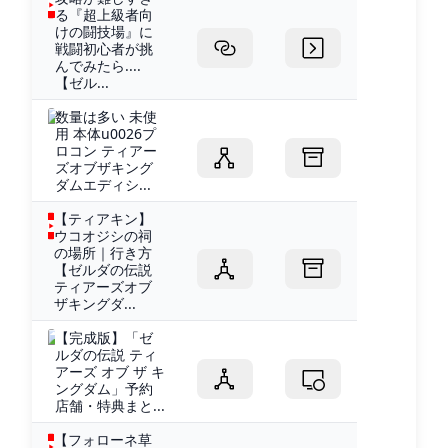
る『超上級者向
けの闘技場』に
戦闘初心者が挑
んでみたら....
【ゼル...
数量は多い 未使
用 本体u0026プ
ロコン ティアー
ズオブザキング
ダムエディシ...
【ティアキン】
ウコオジシの祠
の場所｜行き方
【ゼルダの伝説
ティアーズオブ
ザキングダ...
【完成版】「ゼ
ルダの伝説 ティ
アーズ オブ ザ キ
ングダム」予約
店舗・特典まと...
【フォローネ草