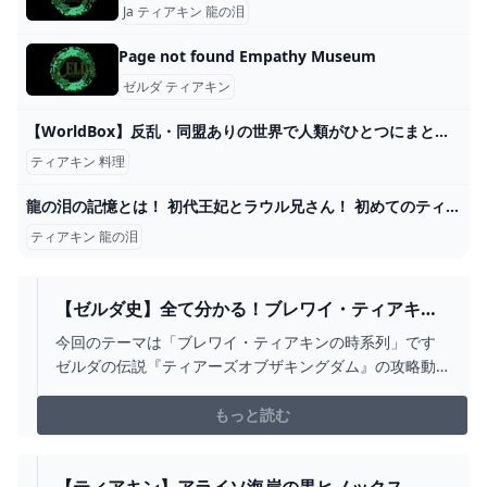
Ja ティアキン 龍の泪
Page not found Empathy Museum
ゼルダ ティアキン
【WorldBox】反乱・同盟ありの世界で人類がひとつにまとまるまで何年かかるのか見てみた【実況】 - YouTube
ティアキン 料理
龍の泪の記憶とは！ 初代王妃とラウル兄さん！ 初めてのティアーズオブザキングダム！part40【ゆっくり実況】【ゼルダの伝説 ティアーズ オブ ザ キングダム】【ティアキン】 - YouTube
ティアキン 龍の泪
【ゼルダ史】全て分かる！ブレワイ・ティアキン
時系列 答え合わせ【ゼルダの伝説ティアーズオブ
今回のテーマは「ブレワイ・ティアキンの時系列」です
ザキングダム考察】 - YOUTUBE
ゼルダの伝説『ティアーズオブザキングダム』の攻略動
画をあげています。■お借りしたBGMしゃろう様 おどれ
グロッケンシュピールしゃろう様 神隠しの真相しゃろう
もっと読む
様 10℃しゃろう様 You and
me(https://www.youtube.com/@Sha...
【ティアキン】アライソ海岸の黒ヒノックス ゼ