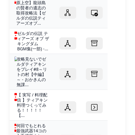
原上空】龍頭島
の賢者の遺志の
取得攻略法【ゼ
ルダの伝説ティ
アーズオブ...
ゼルダの伝説 テ
ィアーズ オブ ザ
キングダム
BGM集(一部) -...
攻略見ないでゼ
ルダティアキン
をプレイ#8～リ
トの村【中編】
～ - おかきんの
無課...
【 実写 / 料理配
信 】ティアキン
料理つくってみ
る！！！！！
【...
何回でもとれる
最強武器14コの