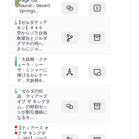
Page not
found – Desert
Springs...
【ゼルダティア
キン】＃４５
空からゾラ台地
鳥望台とジルダ
グマチの祠へ、
さらにジョ...
「大妖精・クチ
ューラ・シー
ザ・ミジャーに
捧げるセレナー
デ」大妖精4...
「ゼルダの伝
説 ティアーズ
オブ ザ キングダ
ム」の特別セッ
トが割引価格に
なるキ...
【ティアーズ オ
ブ ザ キングダ
ム:383】ゾーラ