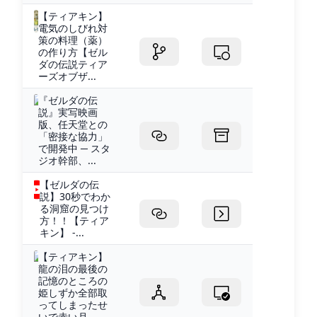
【ティアキン】
電気のしびれ対
策の料理（薬）
の作り方【ゼル
ダの伝説ティア
ーズオブザ...
『ゼルダの伝
説』実写映画
版、任天堂との
「密接な協力」
で開発中 ─ スタ
ジオ幹部、...
【ゼルダの伝
説】30秒でわか
る洞窟の見つけ
方！！【ティア
キン】 -...
【ティアキン】
龍の泪の最後の
記憶のところの
姫しずか全部取
ってしまったせ
いで赤い月...