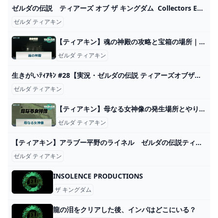
ゼルダの伝説 ティアーズ オブ ザ キングダム Collectors Edition（ゲームカードなし）※特典のみ My Nintendo Store（マイニンテンドーストア）
ゼルダ ティアキン
【ティアキン】魂の神殿の攻略と宝箱の場所｜太古よりの導き【ゼルダの伝説ティアーズオブザキングダム】 - 神ゲー攻略
ゼルダ ティアキン
生きがいﾃｨｱｷﾝ #28【実況・ゼルダの伝説 ティアーズオブザキングダム】 - YouTube
ゼルダ ティアキン
【ティアキン】母なる女神像の発生場所とやり方【ゼルダの伝説ティアーズオブザキングダム】 - 神ゲー攻略
ゼルダ ティアキン
【ティアキン】アラブー平野のライネル ゼルダの伝説ティアーズオブ ザキングダム #ゼルダの伝説 #ティアキン #zelda #shorts - YouTube
ゼルダ ティアキン
INSOLENCE PRODUCTIONS
ザ キングダム
龍の泪をクリアした後、インパはどこにいる？