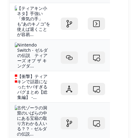
【ティアキン小
ネタ】手強い
「瘴気の手」
も“あのキノコ”を
使えば退くこと
が容易...
Nintendo
Switch - ゼルダ
の伝説 ティア
ーズ オブ ザ キ
ングダ...
【衝撃】ティア
キンで話題にな
ったヤバすぎる
バグまとめ【総
集編】 -...
古代ゾーラの洞
窟のいばらの中
にある宝箱の取
り方わかる人い
る？？ - ゼルダ
の伝説...