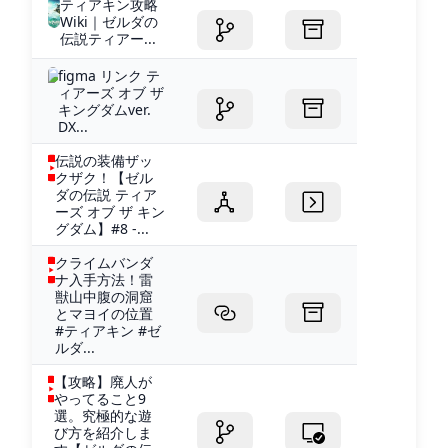
ティアキン攻略
Wiki｜ゼルダの
伝説ティアー...
figma リンク テ
ィアーズ オブ ザ
キングダムver.
DX...
伝説の装備ザッ
クザク！【ゼル
ダの伝説 ティア
ーズ オブ ザ キン
グダム】#8 -...
クライムバンダ
ナ入手方法！雷
獣山中腹の洞窟
とマヨイの位置
#ティアキン #ゼ
ルダ...
【攻略】廃人が
やってること9
選。究極的な遊
び方を紹介しま