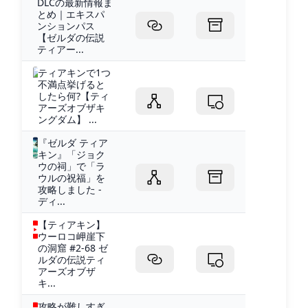
DLCの最新情報ま
とめ｜エキスパ
ンションパス
【ゼルダの伝説
ティアー...
ティアキンで1つ
不満点挙げると
したら何?【ティ
アーズオブザキ
ングダム】 ...
『ゼルダ ティア
キン』「ジョク
ウの祠」で「ラ
ウルの祝福」を
攻略しました -
ディ...
【ティアキン】
ウーロコ岬崖下
の洞窟 #2-68 ゼ
ルダの伝説ティ
アーズオブザ
キ...
攻略が難しすぎ