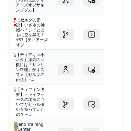
アーズオブザキ
ングダム】
【ゼルダの伝
説】いざ水の神
殿へ！シドとと
もに空を昇る！
#33【ティアーズ
オブ ...
【ティアキン小
ネタ】瘴気の回
復には「サンサ
ン料理」がオス
スメ【ゼルダの
伝説】 -...
【ティアキン考
察】トライフォ
ースの場所につ
いてなぜゼルダ
姫が持っていた
の？ –...
Jano Training
Center