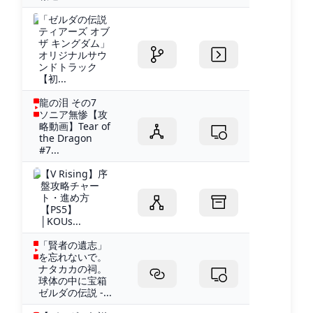
「ゼルダの伝説
ティアーズ オブ
ザ キングダム」
オリジナルサウ
ンドトラック
【初...
龍の泪 その7
ソニア無惨【攻
略動画】Tear of
the Dragon
#7...
【V Rising】序
盤攻略チャー
ト・進め方
【PS5】
│KOUs...
「賢者の遺志」
を忘れないで。
ナタカカの祠。
球体の中に宝箱
ゼルダの伝説 -...