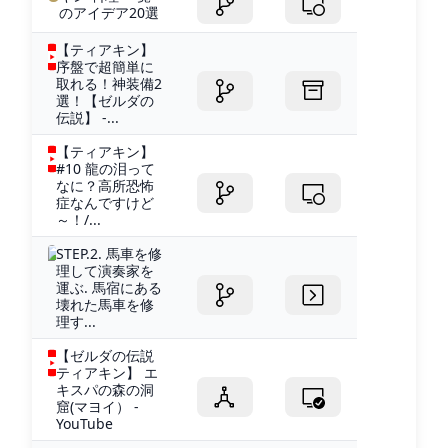
のアイデア20選
【ティアキン】
序盤で超簡単に
取れる！神装備2
選！【ゼルダの
伝説】 -...
【ティアキン】
#10 龍の泪って
なに？高所恐怖
症なんですけど
～！/...
STEP.2. 馬車を修
理して演奏家を
運ぶ. 馬宿にある
壊れた馬車を修
理す...
【ゼルダの伝説
ティアキン】 エ
キスパの森の洞
窟(マヨイ） -
YouTube