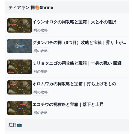
ティアキン 祠🎨shrine
イウンオロクの祠攻略と宝箱｜大と小の選択
祠の攻略
グタンバチの祠（3つ目）攻略と宝箱｜昇り上がる力
祠の攻略
ミリョタニゴの祠攻略と宝箱｜一身の戦い 回避
祠の攻略
オロムワカの祠攻略と宝箱｜打ち上げるもの
祠の攻略
エコチウの祠攻略と宝箱｜落下と上昇
祠の攻略
注目📺