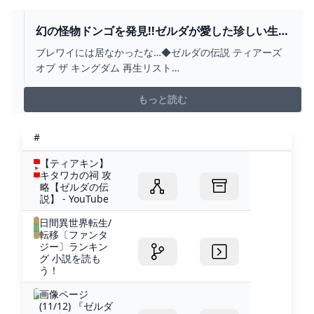
ンジョンRTA 世界26...
幻の怪物ドンゴを発見!!ゼルダが愛した珍しい生物
とは!?ティアキン最速実況PART110【ゼルダの伝
ブレワイには居なかったな…◆ゼルダの伝説 ティアーズ
説 ティアーズ オブ ザ キングダム】 - YOUTUBE
オブ ザ キングダム 再生リスト
↓https://youtu.be/yHnw2VSzlKI?
list=PLSszGF__n8Ssi1wn8WlhjWto075w6yARn◆ゼルダ
もっと読む
の伝説 ブレス オブ ザ ワイルド 再生リスト
↓https://youtu.be/...
#
【ティアキン】
キタワカの祠 攻
略【ゼルダの伝
説】 - YouTube
日間異世界転生/
転移〔ファンタ
ジー〕ランキン
グ 小説を読も
う！
画像ページ
(11/12) 『ゼルダ