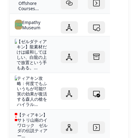
Offshore
Courses...
Empathy
Museum
【ゼルダティア
キン】龍素材だ
けは緩和してほ
しい、白龍の上
で放置という手
もある。...
ティアキン攻
略：何度でもふ
いうちが可能!?
実の効果が復活
する森人の槍を
ハイラル...
【ティアキン】
サトリ山南のイ
ワロック ゼル
ダの伝説ティア
ー...