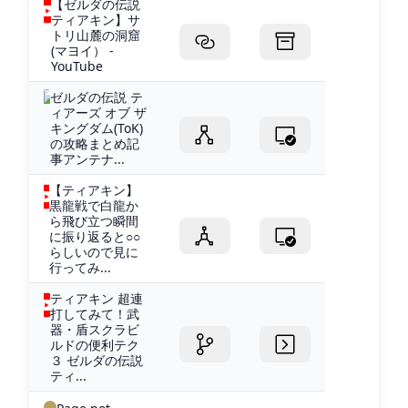
【ゼルダの伝説
ティアキン】サ
トリ山麓の洞窟
(マヨイ） -
YouTube
ゼルダの伝説 テ
ィアーズ オブ ザ
キングダム(ToK)
の攻略まとめ記
事アンテナ...
【ティアキン】
黒龍戦で白龍か
ら飛び立つ瞬間
に振り返ると○○
らしいので見に
行ってみ...
ティアキン 超連
打してみて！武
器・盾スクラビ
ルドの便利テク
３ ゼルダの伝説
ティ...