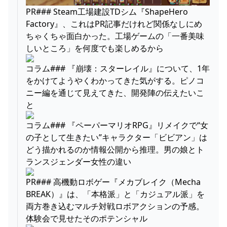
PR### Steam工場建設TDシム『ShapeHero
Factory』、これはPR記事だけれど関係なしにめ
ちゃくちゃ面白かった。工場ゲームの「一番美味
しいところ」を何度でも楽しめるから
コラム### 『崩壊：スターレイル』について、1年
をかけてようやくわかってきた気がする。ピノコ
ニー編を通じて見えてきた、開発陣の伝えたいこ
と
コラム### 『ペーパーマリオRPG』リメイクで“女
の子として生きたい”キャラクター「ビビアン」は
どう描かれるのか情報公開から推理。男の娘とト
ランスジェンダー女性の違い
PR### 高機動ロボゲー『メカブレイク（Mecha
BREAK）』は、「本格派」と「カジュアル派」を
両方巻き込むマルチ対戦ロボアクションの予感。
体験会で見せたそのポテンシャル