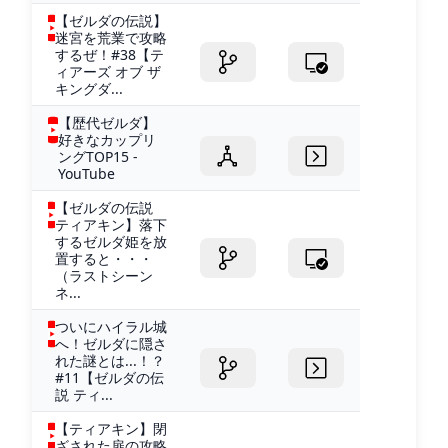
【ゼルダの伝説】
迷宮を荒業で攻略
するぜ！#38【テ
ィアーズ オブ ザ
キングダ...
【歴代ゼルダ】
好きなカップリ
ングTOP15 -
YouTube
【ゼルダの伝説
ティアキン】落下
するゼルダ姫を放
置すると・・・
（ラストシーン
ネ...
ついにハイラル城
へ！ゼルダに隠さ
れた謎とは...！？
#11【ゼルダの伝
説 ティ...
【ティアキン】閉
ざされた扉の攻略