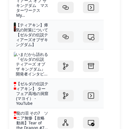
ィアーズ オブ ザ
キングダム マス
ターワークス
My...
【ティアキン】瘴
気の対策について
【ゼルダの伝説テ
ィアーズオブザキ
ングダム】
いまだから語れる
『ゼルダの伝説
ティアーズ オブ
ザ キングダム』
開発者インタビ...
【ゼルダの伝説テ
ィアキン】 ター
フェア高地の洞窟
(マヨイ） -
YouTube
龍の泪 その7 ソ
ニア無惨【攻略
動画】Tear of
the Dragon #7...