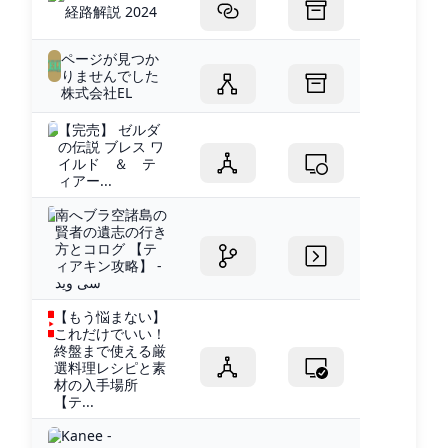
経路解説 2024
ページが見つか
りませんでした
株式会社EL
【完売】 ゼルダ
の伝説 ブレス ワ
イルド ＆ テ
ィアー...
南へブラ空諸島の
賢者の遺志の行き
方とコログ 【テ
ィアキン攻略】 -
سی وید
【もう悩まない】
これだけでいい！
終盤まで使える厳
選料理レシピと素
材の入手場所
【テ...
Kanee -