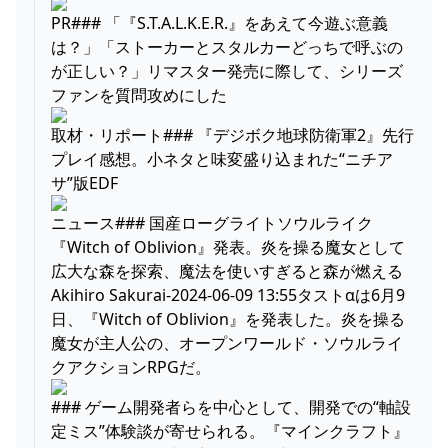
PR### 「『S.T.A.L.K.E.R.』をあえて今遊ぶ意義
は？」「ストーカーとスタルカーどっちで呼ぶの
が正しい？」リマスター発売に際して、シリーズ
ファンを質問攻めにした
取材・リポート### 『デジボク地球防衛軍2』先行
プレイ感想。小ネタと味変盛り込まれた“ニチア
サ”版EDF
ニュース### 国産ローグライトソウルライク
『Witch of Oblivion』発表。炎を操る魔女として
広大な森を探索、魔法を使いすぎると森が燃える
Akihiro Sakurai-2024-06-09 13:55タストαは6月9
日、『Witch of Oblivion』を発表した。炎を操る
魔女が主人公の、オープンワールド・ソウルライ
クアクションRPGだ。
### ゲーム開発者らを中心として、開発での“軸設
定ミス”体験談が寄せられる。『マインクラフト』