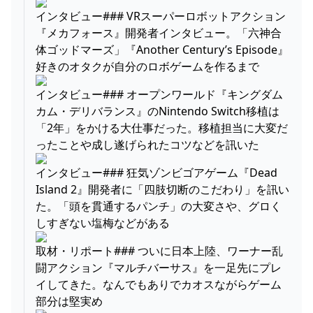
インタビュー### VRスーパーロボットアクション
『メカフォース』開発者インタビュー。「六神合
体ゴッドマーズ」『Another Century’s Episode』
好きのオタクが自分のロボゲームを作るまで
インタビュー### オープンワールド『キングダム
カム・デリバランス』のNintendo Switch移植は
「2年」をかける大仕事だった。移植担当に大変だ
ったことや成し遂げられたコツなどを訊いた
インタビュー### 狂気ゾンビゴアゲーム『Dead
Island 2』開発者に「四肢切断のこだわり」を訊い
た。「頭を貫通するパンチ」の大変さや、グロく
しすぎない塩梅などがある
取材・リポート### ついに日本上陸、ワーナー乱
闘アクション『マルチバーサス』を一足先にプレ
イしてきた。なんでもありでカオスながらゲーム
部分は堅実め