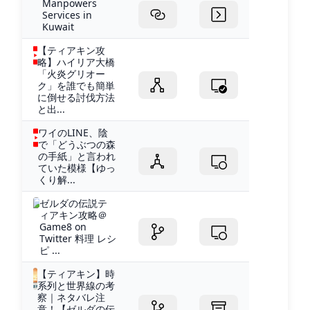
Manpowers
Services in
Kuwait
【ティアキン攻
略】ハイリア大橋
「火炎グリオー
ク」を誰でも簡単
に倒せる討伐方法
と出...
ワイのLINE、陰
で「どうぶつの森
の手紙」と言われ
ていた模様【ゆっ
くり解...
ゼルダの伝説テ
ィアキン攻略＠
Game8 on
Twitter 料理 レシ
ピ ...
【ティアキン】時
系列と世界線の考
察｜ネタバレ注
意！【ゼルダの伝