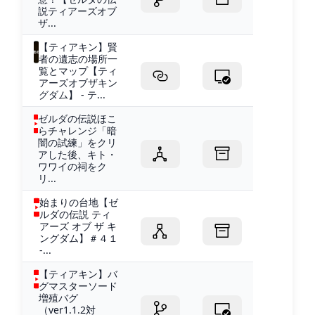
説ティアーズオブ
ザ...
【ティアキン】賢
者の遺志の場所一
覧とマップ【ティ
アーズオブザキン
グダム】 - テ...
ゼルダの伝説ほこ
らチャレンジ「暗
闇の試練」をクリ
アした後、キト・
ワワイの祠をク
リ...
始まりの台地【ゼ
ルダの伝説 ティ
アーズ オブ ザ キ
ングダム】＃４１
-...
【ティアキン】バ
グマスターソード
増殖バグ
（ver1.1.2対