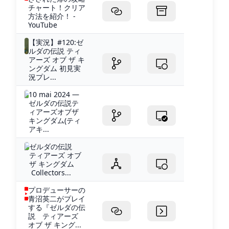
チャート！クリア
方法を紹介！ -
YouTube
【実況】#120:ゼ
ルダの伝説 ティ
アーズ オブ ザ キ
ングダム 初見実
況プレ...
10 mai 2024 —
ゼルダの伝説テ
ィアーズオブザ
キングダム(ティ
アキ...
ゼルダの伝説
ティアーズ オブ
ザ キングダム
Collectors...
プロデューサーの
青沼英二がプレイ
する『ゼルダの伝
説 ティアーズ
オブ ザ キング...