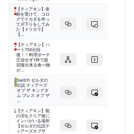
【ティアキン】依
頼を受けて、コロ
グでイカダを作っ
て川下りをしてみ
た【ドリカラ】
【...
【ティアキン】ハ
ート750分回
復！！料理ポーチ
圧迫せず1枠で超
回復出来る食べ物
が...
Switch ゼルダの
伝説 ティアーズ
オブ ザ キングダ
ム ブレス オブ ザ
...
【ティアキン】龍
の泪をクリア後に
インパがいる場所
【ゼルダの伝説テ
ィアーズオブザ