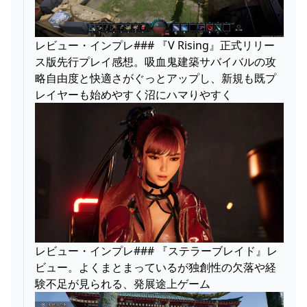
レビュー・インプレ### 『V Rising』正式リリー
ス版先行プレイ感想。吸血鬼建築サバイバルの攻
略自由度と快適さがぐっとアップし、新規も既プ
レイヤーも始めやすく沼にハマりやすく
レビュー・インプレ### 『ステラーブレイド』レ
ビュー。よくまとまっているが独創性の欠落や経
験不足が見られる、発展途上ゲーム