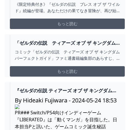
ム』好評販売中 ゲーム
《限定特典付き》『ゼルダの伝説 ブレス オブ ザ ワイル
ド』続編が登場。あなただけの果てなき冒険が、再び始
まります。【限定特典 ステンレストレー2種セット付き】
もっと読む
「ゼルダの伝説 ティアーズ オブ ザ キングダム
パーフェクトガイド」ファミ通書籍編集部 ゲーム
コミック「ゼルダの伝説 ティアーズ オブ ザ キングダム
攻略本 - KADOKAWA
パーフェクトガイド」ファミ通書籍編集部のあらすじ、
最新情報をKADOKAWA公式サイトより。『ゼルダの伝
説 ティアーズ オブ ザ キングダム』もファミ通にお任
もっと読む
せ！
『ゼルダの伝説 ティアーズ オブ ザ キングダム』
開発当初のカオス状態映像にみんなほっこり。任
By Hideaki Fujiwara - 2024-05-24 18:53
天堂でもはじめは失敗する - AUTOMATON
PR### Switch/PS4向けインディーゲーム
『LIBERATED』は「動くマンガ」を目指した。日
本担当Pと訊いた、ゲームコミック誕生秘話