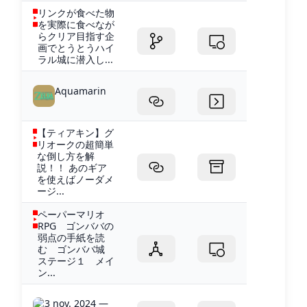
リンクが食べた物
を実際に食べなが
らクリア目指す企
画でとうとうハイ
ラル城に潜入し...
Aquamarin
【ティアキン】グ
リオークの超簡単
な倒し方を解
説！！ あのギア
を使えばノーダメ
ージ...
ペーパーマリオ
RPG ゴンババの
弱点の手紙を読
む ゴンババ城
ステージ１ メイ
ン...
3 nov. 2024 —