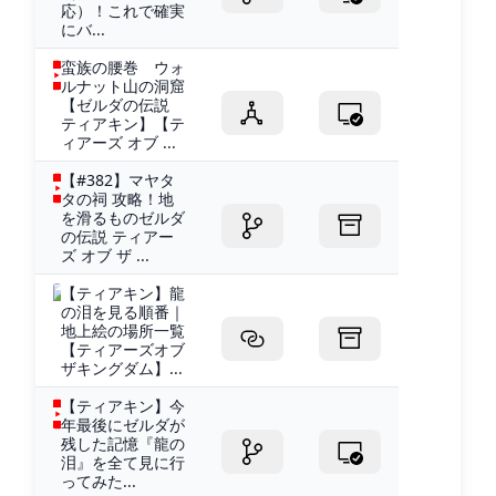
応）！これで確実
にバ...
蛮族の腰巻 ウォ
ルナット山の洞窟
【ゼルダの伝説
ティアキン】【テ
ィアーズ オブ ...
【#382】マヤタ
タの祠 攻略！地
を滑るものゼルダ
の伝説 ティアー
ズ オブ ザ ...
【ティアキン】龍
の泪を見る順番｜
地上絵の場所一覧
【ティアーズオブ
ザキングダム】...
【ティアキン】今
年最後にゼルダが
残した記憶『龍の
泪』を全て見に行
ってみた...