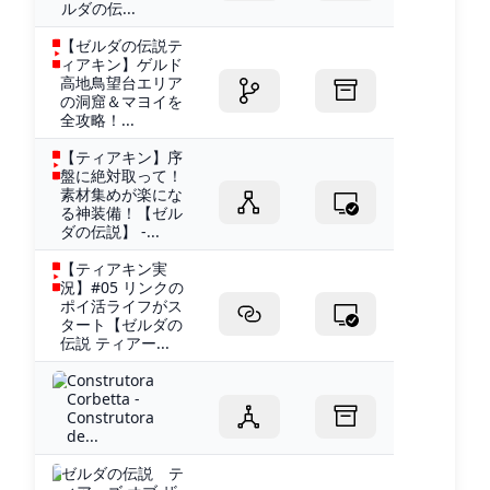
ルダの伝...
【ゼルダの伝説テ
ィアキン】ゲルド
高地鳥望台エリア
の洞窟＆マヨイを
全攻略！...
【ティアキン】序
盤に絶対取って！
素材集めが楽にな
る神装備！【ゼル
ダの伝説】 -...
【ティアキン実
況】#05 リンクの
ポイ活ライフがス
タート【ゼルダの
伝説 ティアー...
Construtora
Corbetta -
Construtora
de...
ゼルダの伝説 テ