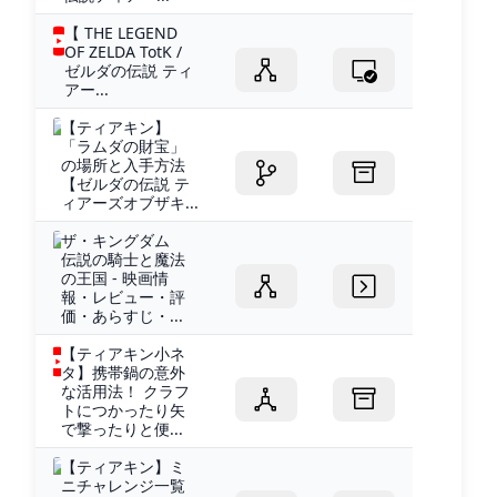
【 THE LEGEND
OF ZELDA TotK /
ゼルダの伝説 ティ
アー...
【ティアキン】
「ラムダの財宝」
の場所と入手方法
【ゼルダの伝説 テ
ィアーズオブザキ...
ザ・キングダム
伝説の騎士と魔法
の王国 - 映画情
報・レビュー・評
価・あらすじ・...
【ティアキン小ネ
タ】携帯鍋の意外
な活用法！ クラフ
トにつかったり矢
で撃ったりと便...
【ティアキン】ミ
ニチャレンジ一覧