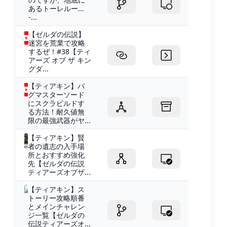
あるトーレルー...
-...
【ゼルダの伝説】
迷宮を荒業で攻略
するぜ！#38【ティ
アーズ オブ ザ キン
グダ...
【ティアキン】バ
グマスターソード
にスクラビルドす
る方法！耐久値無
限の最強武器がヤ...
【ティアキン】賢
者の遺志の入手場
所とおすすめ強化
先【ゼルダの伝説
ティアーズオブザ...
【ティアキン】ス
トーリー攻略順番
とメインチャレン
ジ一覧【ゼルダの
伝説ティアーズオ...