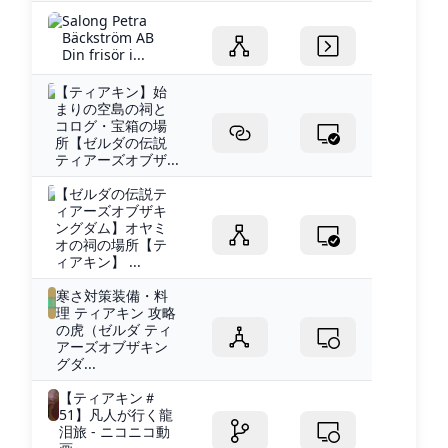
Salong Petra
Bäckström AB
Din frisör i...
【ティアキン】始
まりの空島の祠と
コログ・宝箱の場
所【ゼルダの伝説
ティアーズオブザ...
【ゼルダの伝説テ
ィアーズオブザキ
ングダム】オヤミ
オの祠の場所【テ
ィアキン】 ...
寒さ対策装備・料
理 ティアキン 攻略
の虎（ゼルダ ティ
アーズオブザキン
グダ...
【ティアキン＃
51】凡人が行く龍
泪旅 - ニコニコ動