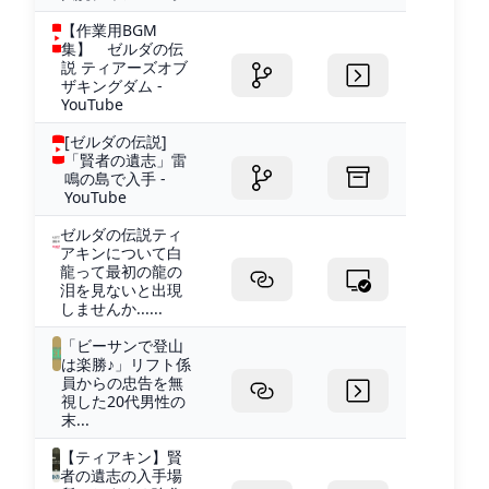
【作業用BGM
集】 ゼルダの伝
説 ティアーズオブ
ザキングダム -
YouTube
[ゼルダの伝説]
「賢者の遺志」雷
鳴の島で入手 -
YouTube
ゼルダの伝説ティ
アキンについて白
龍って最初の龍の
泪を見ないと出現
しませんか......
「ビーサンで登山
は楽勝♪」リフト係
員からの忠告を無
視した20代男性の
末...
【ティアキン】賢
者の遺志の入手場