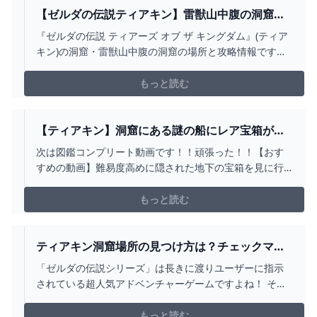
【ゼルダの伝説ティアキン】雷獣山中腹の洞窟の
攻略【クライムバンダナ】 こころぐゲーム
『ゼルダの伝説 ティアーズ オブ ザ キングダム』(ティア
キン)の洞窟・雷獣山中腹の洞窟の場所と攻略情報です。
洞窟の場所、行き方、攻略、マヨイの場所、クライムバ
ンダナの取り方をまとめています。
もっと読む
【ティアキン】洞窟にある謎の船にレア宝箱があ
るらしいので開けに行ってみたら...【ゼルダの伝
次は図鑑コンプリート動画です！！頑張った！！【おす
説 ティアーズ オブ ザ キングダム】 - YOUTUBE
すめの動画】難易度高めに隠された地下の宝箱を見に行
ってみたら...https://youtu.be/15y1YqHNPv4地底のボス
を倒すと開けられるレア宝箱を見に行ってみた
もっと読む
ら....https://youtu.be/MkuuHHgQ3s8ティアキン史上最
も開ける...
ティアキン洞窟場所の見つけ方は？チェックマー
クの意味も解説！ GENTILBLOG
「ゼルダの伝説シリーズ」は長きに渡りユーザーに指示
されている超人気アドベンチャーゲームですよね！ そし
て2023年5月、新たに「ティアーズ オブザ・キングダム
(ティアキン)」が発売されました！ 「ティアキン」は
もっと読む