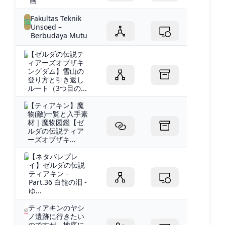
画
Fakultas Teknik
Unsoed –
Berbudaya Mutu
【ゼルダの伝説テ
ィアーズオブザキ
ングダム】雪山の
登り方と引き返し
ルート（3つ目の...
【ティアキン】魔
物(敵)一覧と入手素
材｜魔物図鑑【ゼ
ルダの伝説ティア
ーズオブザキ...
【ネタバレプレ
イ】ゼルダの伝説
ティアキン -
Part.36 白龍の泪 -
ゆ...
ティアキンのヤシ
ノ遺跡に行きたい
のですが、地底に