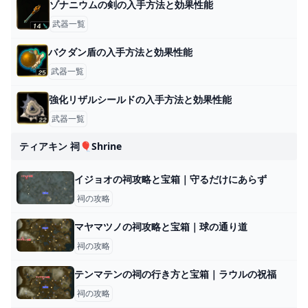
ゾナニウムの剣の入手方法と効果性能
武器一覧
バクダン盾の入手方法と効果性能
武器一覧
強化リザルシールドの入手方法と効果性能
武器一覧
ティアキン 祠🎈shrine
イジョオの祠攻略と宝箱｜守るだけにあらず
祠の攻略
マヤマツノの祠攻略と宝箱｜球の通り道
祠の攻略
テンマテンの祠の行き方と宝箱｜ラウルの祝福
祠の攻略