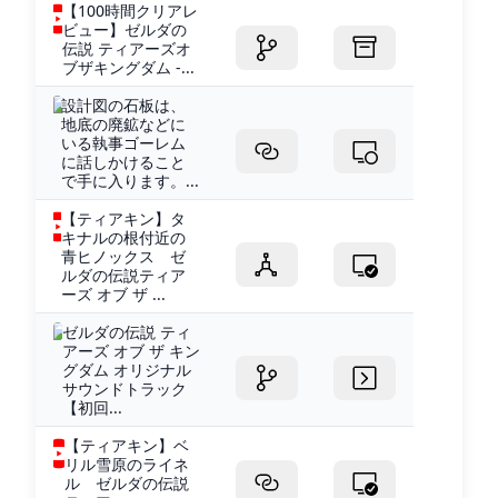
【100時間クリアレ
ビュー】ゼルダの
伝説 ティアーズオ
ブザキングダム -...
設計図の石板は、
地底の廃鉱などに
いる執事ゴーレム
に話しかけること
で手に入ります。...
【ティアキン】タ
キナルの根付近の
青ヒノックス ゼ
ルダの伝説ティア
ーズ オブ ザ ...
ゼルダの伝説 ティ
アーズ オブ ザ キン
グダム オリジナル
サウンドトラック
【初回...
【ティアキン】ベ
リル雪原のライネ
ル ゼルダの伝説