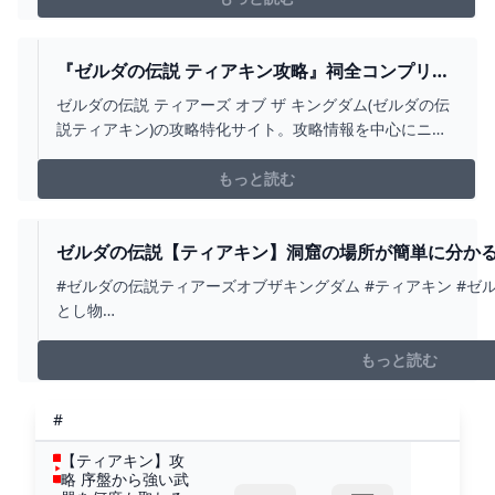
2017年3月発売の「ブレス
『ゼルダの伝説 ティアキン攻略』祠全コンプリー
トは桜巡りで洞窟回っていればついでに終わる
ゼルダの伝説 ティアーズ オブ ザ キングダム(ゼルダの伝
な。 ゲーム特化速報！
説ティアキン)の攻略特化サイト。攻略情報を中心にニュ
ース、まとめ、考察、談義、イベント情報などを掲載。
『ゼルダの伝説 ティアキン攻略』祠全コンプリートは桜
もっと読む
巡りで洞窟回っていればついでに終わるな。
ゼルダの伝説【ティアキン】洞窟の場所が簡単に分かる
けるのが楽になるかも？ - YOUTUBE
#ゼルダの伝説ティアーズオブザキングダム #ティアキン #ゼル
とし物
★Twitter★https://twitter.com/ULF829829★Instagram★http
★Tik Tok★https://www....
もっと読む
#
【ティアキン】攻
略 序盤から強い武