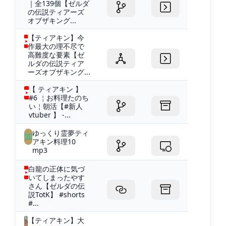
｜全139個【ゼルダ
の伝説ティアーズ
オブザキング...
【ティアキン】今
作最大の理不尽で
高難度な要素【ゼ
ルダの伝説ティア
ーズオブザキング...
【 ティアキン 】
#6 ￤お料理たのち
い￤朝活【#新人
vtuber 】 -...
ゆっくり霊夢ティ
アキン料理10
mp3
白龍の正体に気づ
いてしまったやす
さん【ゼルダの伝
説TotK】 #shorts
#...
【ティアキン】大