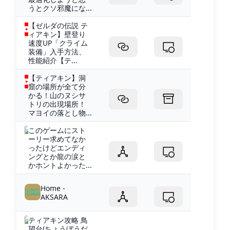
うとクソ邪魔にな...
【ゼルダの伝説 テ
ィアキン】壁登り
速度UP「クライム
装備」入手方法、
性能紹介【テ...
【ティアキン】洞
窟の場所が全て分
かる！山のヌシサ
トリの出現場所！
マヨイの落とし物...
このゲームにスト
ーリー求めてなか
ったけどエンディ
ングとか龍の涙と
かホントよかった...
Home -
AKSARA
ティアキン攻略 鳥
望台(ちょうぼうだ