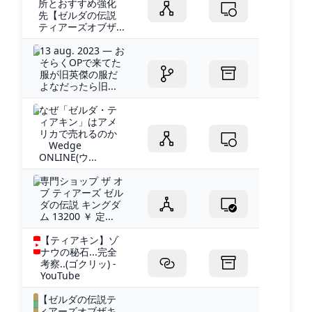
所とおすすめ強化
先【ゼルダの伝説
ティアーズオブザ...
13 aug. 2023 — お
そらくOPで来てた
服が旧英傑の服だ
よなだったら旧...
なぜ「ゼルダ・テ
ィアキン」はアメ
リカで売れるのか
Wedge
ONLINE(ウ...
専門ショップ ザ オ
ブ ティアーズ ゼル
ダの伝説 キングダ
ム 13200 ￥ 定...
【ティアキン】ゾ
ナウの秘石...完全
考察..(ゴクリッ) -
YouTube
【ゼルダの伝説テ
ィアーズオブザキ