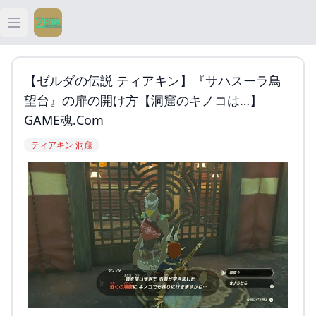
Open main menu
ティアキン
【ゼルダの伝説 ティアキン】『サハスーラ鳥
ティアキン 祠
望台』の扉の開け方【洞窟のキノコは…】
GAME魂.com
ティアキン 武器
ティアキン 洞窟
ティアキン 攻略