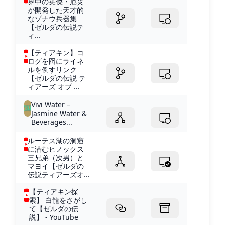
界中の英傑・厄災
が開発した天才的
なゾナウ兵器集
【ゼルダの伝説テ
ィ...
【ティアキン】コ
ログを囮にライネ
ルを倒すリンク
【ゼルダの伝説 テ
ィアーズ オブ ...
Vivi Water –
Jasmine Water &
Beverages...
ルーテス湖の洞窟
に潜むヒノックス
三兄弟（次男）と
マヨイ【ゼルダの
伝説ティアーズオ...
【ティアキン探
索】 白龍をさがし
て【ゼルダの伝
説】 - YouTube