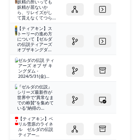
妖精の所いっても
妖精が居ないか
ら、リレイズがし
て貰えなくてつら...
【ティアキン】ス
トーリーの進め方
について【ゼルダ
の伝説ティアーズ
オブザキングダ...
ゼルダの伝説 ティ
アーズ オブ ザ キ
ングダム -
2024/5/31(金)...
『ゼルダの伝説』
シリーズ最新作が
世界中で“異常なま
での称賛”を集めて
いる“納得の...
【ティアキン】ベ
リル雪原のライネ
ル ゼルダの伝説
ティアー...