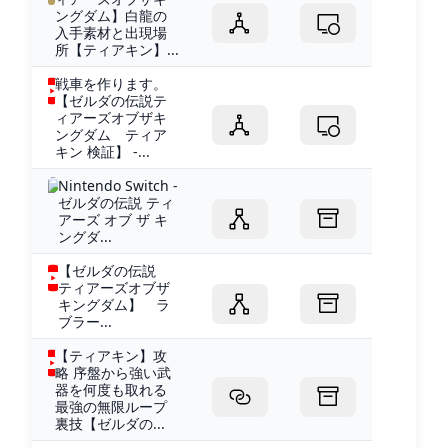
ングダム】白龍の
入手素材と出現場
所【ティアキン】...
戦車を作ります。
【ゼルダの伝説テ
ィアーズオブザキ
ングダム ティア
キン 検証】 -...
Nintendo Switch -
ゼルダの伝説 ティ
アーズ オブ ザ キ
ングダ...
【ゼルダの伝説
ティアーズオブザ
キングダム】 ラ
ブラー...
【ティアキン】攻
略 序盤から強い武
器を何度も取れる
最強の無限ループ
裏技【ゼルダの...