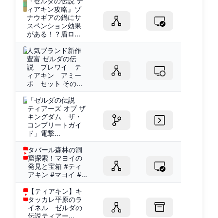
『ゼルダの伝説 テ
ィアキン攻略』ゾ
ナウギアの鍋にサ
スペンション効果
がある！？盾ロ...
人気ブランド新作
豊富 ゼルダの伝
説 ブレワイ テ
ィアキン アミー
ボ セット その...
「ゼルダの伝説
ティアーズ オブ ザ
キングダム ザ・
コンプリートガイ
ド」電撃...
タバール森林の洞
窟探索！マヨイの
発見と宝箱 #ティ
アキン #マヨイ #...
【ティアキン】キ
タッカレ平原のラ
イネル ゼルダの
伝説ティアー...