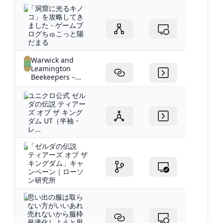
「洞窟に光るキノ
コ」を攻略してき
ました - ゲームブ
ログちゅこっと陽
だまる
Warwick and
Leamington
Beekeepers –...
ユニクロ公式 ゼル
ダの伝説 ティアー
ズ オブ ザ キング
ダム UT（半袖・
レ...
「ゼルダの伝説
ティアーズ オブ ザ
キングダム」キャ
ンペーン｜ローソ
ン研究所
思い出の服は取ら
ない方がいいあれ
売れないから服枠
最適化しようと思