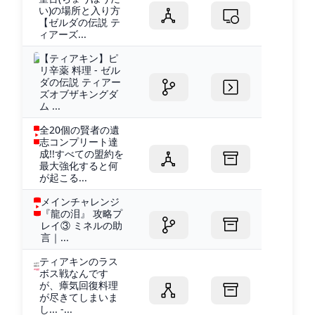
い)の場所と入り方
【ゼルダの伝説 テ
ィアーズ...
【ティアキン】ピ
リ辛薬 料理 - ゼル
ダの伝説 ティアー
ズオブザキングダ
ム ...
全20個の賢者の遺
志コンプリート達
成!!すべての盟約を
最大強化すると何
が起こる...
メインチャレンジ
『龍の泪』 攻略プ
レイ③ ミネルの助
言｜...
ティアキンのラス
ボス戦なんです
が、瘴気回復料理
が尽きてしまいま
し... -...