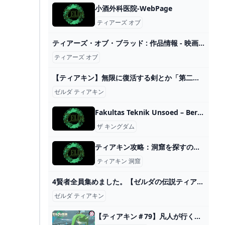
小酒外科医院-WebPage
ティアーズ オブ
ティアーズ・オブ・ブラッド : 作品情報 - 映画.com
ティアーズ オブ
【ティアキン】無限に復活する剣とか「第二のマスターソード」やんけwww #ゼルダの伝説ティアーズオブザキングダム #ティアキン - YouTube
ゼルダ ティアキン
Fakultas Teknik Unsoed – Berbudaya Mutu
ザ キングダム
ティアキン攻略：洞窟を探すのに桜の木が超便利！ 効率よく洞窟を発見する方法【ゼルダ ティアーズ オブ ザ キングダム日記＃14】 - ゲーム情報・速報
ティアキン 洞窟
4賢者全員集めました。【ゼルダの伝説ティアーズオブザキングダム ティアキン】チューリ ルージュ シド ユン坊 - YouTube
ゼルダ ティアキン
【ティアキン＃79】凡人が行く龍泪旅 - ニコニコ動画