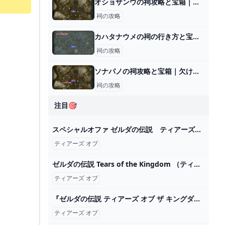
オショザンウの祠攻略と宝箱｜木槌の一撃
祠の攻略
カハタナウメの祠の行き方と宝箱｜ラウルの祝福
祠の攻略
ソナパノの祠攻略と宝箱｜欠けた通り道
祠の攻略
注目🎯
スペシャルオファ ゼルダの伝説 ティアーズオブキングダム ブレスオブザワイルド Nintendo Switch - www.braidoutdoor.it
ティアーズ オブ
ゼルダの伝説 Tears of the Kingdom （ティアーズ オブ ザ キングダム） Switch HAC-P-AXN7A ヤマダウェブコム
ティアーズ オブ
『ゼルダの伝説 ティアーズ オブ ザ キングダム』開発当初のカオス状態映像にみんなほっこり。任天堂でもはじめは失敗する - AUTOMATON
ティアーズ オブ