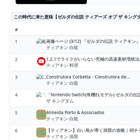
この時代に来た意味【ゼルダの伝説 ティアーズ オブ ザ キングダム】
#
画像ページ (3/12) 『ゼルダの伝説 ティアキン
1
ティアキン 白龍
1.2.1でライクがいらない究極の高速素材増殖法
2
ティアキン 料理
Construtora Corbetta - Construtora de...
3
ティアキン 白龍
「Nintendo Switch(有機ELモデル) ゼルダの
4
ザ キングダム
Almeida Porto & Associados
5
ティアキン 白龍
【ティアキン】白い鳥が導く洞窟の攻略｜祠チャ
6
ティアキン 洞窟