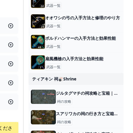
武器一覧
オオワシの弓の入手方法と修理のやり方
武器一覧
ボルドハンマーの入手方法と効果性能
武器一覧
扇風機槍の入手方法と効果性能
武器一覧
ティアキン 祠🎳shrine
ジルタグマチの祠攻略と宝箱｜空を飛ぶもの
祠の攻略
スアリワカの祠の行き方と宝箱｜ラウルの祝福
祠の攻略
くださ