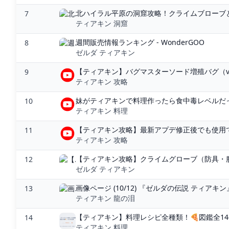
北ハイラル平原の洞窟攻略！クライムブローブとマ
7
ティアキン 洞窟
週間販売情報ランキング - WonderGOO
8
ゼルダ ティアキン
【ティアキン】バグマスターソード増殖バグ（ver1
9
ティアキン 攻略
妹がティアキンで料理作ったら食中毒レベルだった -
10
ティアキン 料理
【ティアキン攻略】最新アプデ修正後でも使用で
11
ティアキン 攻略
【ティアキン攻略】クライムグローブ（防具・服
12
ゼルダ ティアキン
画像ページ (10/12) 『ゼルダの伝説 ティアキン
13
ティアキン 龍の泪
【ティアキン】料理レシピ全種類！🍕図鑑全146種
14
ティアキン 料理