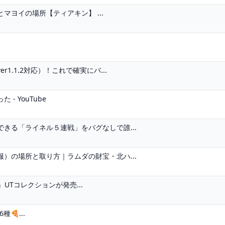
ヨイの場所【ティアキン】 ...
.1.2対応）！これで確実にバ...
 YouTube
きる「ライネル５連戦」をバグなしで誰...
）の場所と取り方｜ラムダの財宝・北ハ...
』UTコレクションが発売...
🍕...