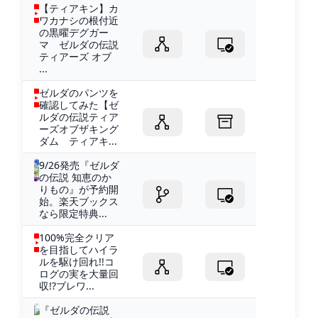
【ティアキン】カ
ワカナシの根付近
の黒曜デグガー
マ ゼルダの伝説
ティアーズ オブ
...
ゼルダのパンツを
確認してみた【ゼ
ルダの伝説ティア
ーズオブザキング
ダム ティアキ...
9/26発売『ゼルダ
の伝説 知恵のか
りもの』が予約開
始。楽天ブックス
なら限定特典...
100%完全クリア
を目指してハイラ
ルを駆け回れ!!コ
ログの実を大量回
収!?ブレワ...
『ゼルダの伝説