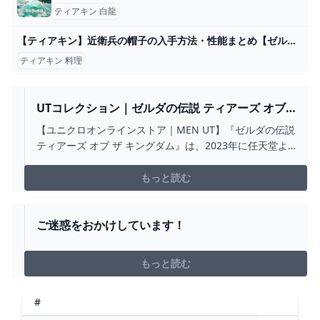
ティアキン 白龍
【ティアキン】近衛兵の帽子の入手方法・性能まとめ【ゼルダの伝説ティアーズオブザキングダム】 - 【ティアキン】ゼルダの伝説 ティアーズオブザキングダム攻略
ティアキン 料理
UTコレクション｜ゼルダの伝説 ティアーズ オブ
ザ キングダム｜MEN（メンズ）
【ユニクロオンラインストア｜MEN UT】『ゼルダの伝説
ティアーズ オブ ザ キングダム』は、2023年に任天堂よ
り発売されたNintendo Switch 用ゲームソフト。本作品
の壮大な世界観や個性あふれるキャラクター、心に残る
もっと読む
シーンやセリフをＴシャツとして表現しデザインに落と
し込んだ、UTだけのオリジナルコレクションです。
ご迷惑をおかけしています！
もっと読む
#