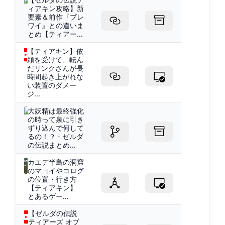
ィアキン攻略】新
要素＆前作『ブレ
ワイ』との違いま
とめ【ティアー...
【ティアキン】依
頼を受けて、転ん
だリンクさんが長
時間起き上がれな
い装置のダメー
ジ...
大妖精は最終強化
の時って泉に引き
ずり込んで何して
るの！？ - ゼルダ
の伝説まとめ...
カエデ半島の洞窟
のマヨイやコログ
の位置・行き方
【ティアキン】
とあるゲー...
【ゼルダの伝説
ティアーズ オブ