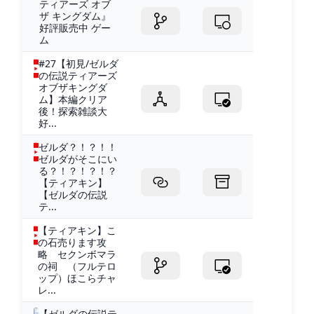
ティアーズ オブ
ザ キングダム』
好評販売中 ゲー
ム
#27【初見/ゼルダ
の伝説ティアーズ
オブザキングダ
ム】本編クリア
後！探索雑談大
好...
ゼルダ？！？！！
ゼルダがそこにい
る？！？！？！？
【ティアキン】
【ゼルダの伝説
テ...
【ティアキン】こ
の石売ります攻
略 セクンボマラ
の祠 （フルテロ
ップ）ほこらチャ
レ...
【ゼルダの伝説テ