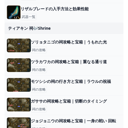
リザルブレードの入手方法と効果性能
武器一覧
ティアキン 祠🎶shrine
ソリョタニゴの祠攻略と宝箱｜うもれた光
祠の攻略
ツラカワカの祠攻略と宝箱｜重なる通り道
祠の攻略
モツシシの祠の行き方と宝箱｜ラウルの祝福
祠の攻略
ガササの祠攻略と宝箱｜切断のタイミング
祠の攻略
ジョジョニウの祠攻略と宝箱｜一身の戦い 回転