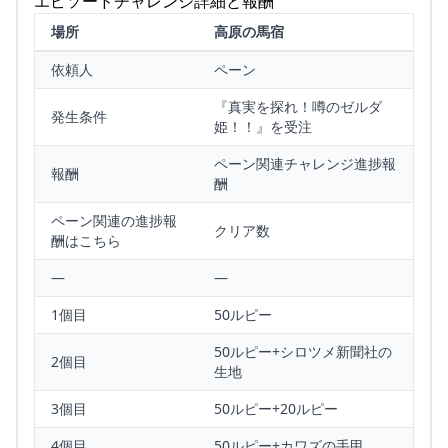
エピソードチャレンジ詳細と報酬
場所
高原の馬宿
依頼人
ペーン
『真実を探れ！噂のゼルダ
発生条件
姫！！』を受注
ペーン関連チャレンジ進捗報
報酬
酬
ペーン関連の進捗報
クリア数
酬はこちら
—
—
1個目
50ルピー
50ルピー+シロツメ新聞社の
2個目
生地
3個目
50ルピー+20ルピー
4個目
50ルピー+カワズの手甲