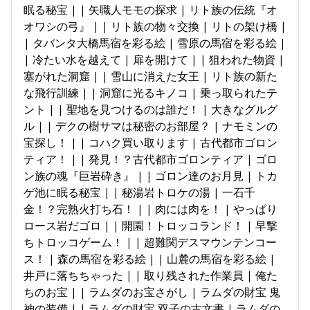
眠る秘宝 | | 矢職人モモの探求 | リト族の伝統『オ
オワシの弓』 | | リト族の物々交換 | リトの架け橋 |
| タバンタ大橋馬宿を彩る絵 | 雪原の馬宿を彩る絵 |
| 冷たい水を越えて | 扉を開けて | | 狙われた物資 |
塞がれた洞窟 | | 雪山に消えた女王 | リト族の新た
な飛行訓練 | | 洞窟に光るキノコ | 乗っ取られたテ
ント | | 聖地を見つけるのは誰だ！ | 大きなグルグ
ル | | デクの樹サマは秘密のお部屋？ | ナモミンの
宝探し！ | | コハク買い取ります | 古代都市ゴロン
ティア！ | | 発見！？古代都市ゴロンティア | ゴロ
ン族の魂『巨岩砕き』 | | ゴロン達のお月見 | トカ
ゲ池に眠る秘宝 | | 秘湯岩トロケの湯 | 一石千
金！？完熟火打ち石！ | | 肉には肉を！ | やっぱり
ロース岩だゴロ | | 開園！トロッコランド！ | 早撃
ちトロッコゲーム！ | | 超難関デスマウンテンコー
ス！ | 森の馬宿を彩る絵 | | 山麓の馬宿を彩る絵 |
井戸に落ちちゃった | | 取り残された作業員 | 俺た
ちのお宝 | | ラムダのお宝さがし | ラムダの財宝 鬼
神の装備 | | ラムダの財宝 双子の古文書 | ラムダの