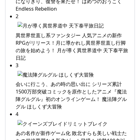
になりきり、復讐を果たせ！ はめつのおうこく
Endless Rebellion
2
異世界世直し系ファンタジー 人気アニメの新作
RPGがリリース！月に導かれし異世界世直し行脚
の旅を始めよう！ 月が導く異世界道中 天下泰平旅
日記
3
会いに行こう、あの時の思い出に シリーズ累計
1500万部突破コミックを原作としたアニメ『魔法
陣グルグル』初のオンラインゲーム！ 魔法陣グル
グル ほしくず大冒険
4
あの名作が新作ゲーム化 敗北すらも美しい戦士た