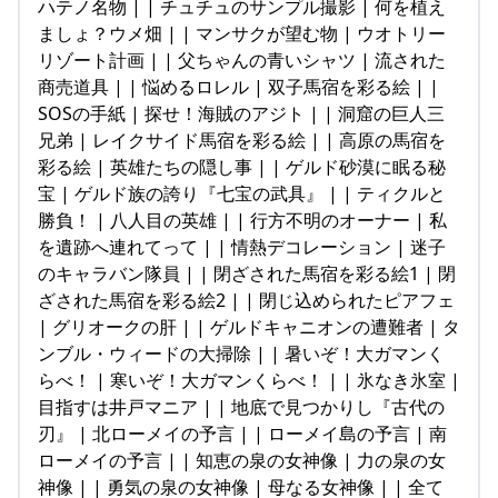
ハテノ名物 | | チュチュのサンプル撮影 | 何を植え
ましょ？ウメ畑 | | マンサクが望む物 | ウオトリー
リゾート計画 | | 父ちゃんの青いシャツ | 流された
商売道具 | | 悩めるロレル | 双子馬宿を彩る絵 | |
SOSの手紙 | 探せ！海賊のアジト | | 洞窟の巨人三
兄弟 | レイクサイド馬宿を彩る絵 | | 高原の馬宿を
彩る絵 | 英雄たちの隠し事 | | ゲルド砂漠に眠る秘
宝 | ゲルド族の誇り『七宝の武具』 | | ティクルと
勝負！ | 八人目の英雄 | | 行方不明のオーナー | 私
を遺跡へ連れてって | | 情熱デコレーション | 迷子
のキャラバン隊員 | | 閉ざされた馬宿を彩る絵1 | 閉
ざされた馬宿を彩る絵2 | | 閉じ込められたピアフェ
| グリオークの肝 | | ゲルドキャニオンの遭難者 | タ
ンブル・ウィードの大掃除 | | 暑いぞ！大ガマンく
らべ！ | 寒いぞ！大ガマンくらべ！ | | 氷なき氷室 |
目指すは井戸マニア | | 地底で見つかりし『古代の
刃』 | 北ローメイの予言 | | ローメイ島の予言 | 南
ローメイの予言 | | 知恵の泉の女神像 | 力の泉の女
神像 | | 勇気の泉の女神像 | 母なる女神像 | | 全て