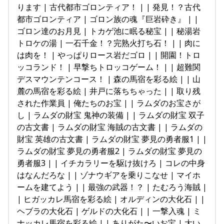
ります | 古代都市ゴロンティア！ | | 発見！？古代
都市ゴロンティア | ゴロン族の魂『巨岩砕き』 | |
ゴロン達のお月見 | トカゲ池に眠る秘宝 | | 秘湯岩
トロケの湯 | 一石千金！？完熟火打ち石！ | | 肉に
は肉を！ | やっぱりロース岩だゴロ | | 開園！トロ
ッコランド！ | 早撃ちトロッコゲーム！ | | 超難関
デスマウンテンコース！ | 森の馬宿を彩る絵 | | 山
麓の馬宿を彩る絵 | 井戸に落ちちゃった | | 取り残
された作業員 | 俺たちのお宝 | | ラムダのお宝さが
し | ラムダの財宝 鬼神の装備 | | ラムダの財宝 双子
の古文書 | ラムダの財宝 海賊の古文書 | | ラムダの
財宝 英雄の古文書 | ラムダの財宝 夢見の勇者服1 | |
ラムダの財宝 夢見の勇者服2 | ラムダの財宝 夢見の
勇者服3 | | イチカラリーを駆け抜けろ | コレの中身
はなんだろな | | ゾナウギアを乗りこなせ | マイホ
ームを建てよう | | 最強の武器！？ | たむろう海賊 |
| ヒガッカレ馬宿を彩る絵 | オルディンの大化石 | |
ヘブラの大化石 | ゲルドの大化石 | | 一撃入魂 | ミ
ナッカレ馬宿を彩る絵 | | ありがた〜いお宝 | 大い