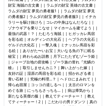
財宝 海賊の古文書 | | ラムダの財宝 英雄の古文書 |
ラムダの財宝 夢見の勇者服1 | | ラムダの財宝 夢見
の勇者服2 | ラムダの財宝 夢見の勇者服3 | | イチカ
ラリーを駆け抜けろ | コレの中身はなんだろな | |
ゾナウギアを乗りこなせ | マイホームを建てよう | |
最強の武器！？ | たむろう海賊 | | ヒガッカレ馬宿
を彩る絵 | オルディンの大化石 | | ヘブラの大化石 |
ゲルドの大化石 | | 一撃入魂 | ミナッカレ馬宿を彩
る絵 | | ありがた〜いお宝 | 大いなる魚の下に眠る
秘宝 | | 終わらぬお説教 | 月下にたたずむゾーラ姫 |
| ジャーブ台地の砦攻略 | ゾーラ族の誉れ『光鱗の
槍』 | | 取引しませんカニ？ | 舞い上がった嫁 | |
友好の証 | 湿原の馬宿を彩る絵 | | 招かれざる者 |
青い石材 | | 究極の料理…？ | ヘドロにまみれて | |
帰らぬ宿屋 | コッコの道しるべ | | 太古のロマンを
めぐる旅 | にっちもさっちも… | | 病は瘴気から |
新たなる英傑の服 | | 教えてティーチャー！ | 教え
てティーチャー！2 | | こだわりの男ドダンツ | 真の