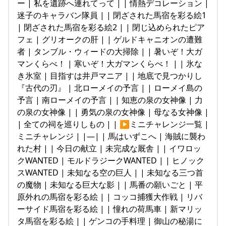
ー | 私を遺跡へ連れてって | | 情熱デコレーション |
迷子のキャラバン隊員 | | 閉ざされた馬宿を彩る絵1
| 閉ざされた馬宿を彩る絵2 | | 閉じ込められたピア
フェ | グリオークの肝 | | ゲルドキャニオンの遭難
者 | タンブル・ウィードの大掃除 | | 暑いぞ！大ガ
マンくらべ！ | 寒いぞ！大ガマンくらべ！ | | 氷な
き氷室 | 目指すは井戸マニア | | 地底で見つかりし
『古代の刃』 | 北ローメイの予言 | | ローメイ島の
予言 | 南ローメイの予言 | | 知恵の泉の女神像 | 力
の泉の女神像 | | 勇気の泉の女神像 | 母なる女神像 |
| 全ての祠を巡りしもの | | ▶ミニチャレンジ一覧 |
ミニチャレンジ | |—| | 馬はいずこへ | 海賊に襲わ
れた村 | | 今日の献立 | 未完成な厩舎 | | イワロッ
クWANTED | モルドラジークWANTED | | ヒノック
スWANTED | 未知なる空の巨人 | | 未知なる三つ首
の魔物 | 未知なる巨大な影 | | 馬番の願いごと | 平
原外れの馬宿を彩る絵 | | コッコ捕獲大作戦 | リバ
ーサイド馬宿を彩る絵 | | 憧れの荷馬車 | 新マリッ
タ馬宿を彩る絵 | | ゲンコの手料理 | 御山の秘湯に