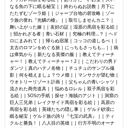
なる魚の下に眠る秘宝 | | 終わらぬお説教 | 月下に
たたずむゾーラ姫 | | ジャーブ台地の砦攻略 | ゾー
ラ族の誉れ『光鱗の槍』 | | 取引しませんカニ？ |
舞い上がった嫁 | | 友好の証 | 湿原の馬宿を彩る絵 |
| 招かれざる者 | 青い石材 | | 究極の料理…？ | ヘド
ロにまみれて | | 帰らぬ宿屋 | コッコの道しるべ | |
太古のロマンをめぐる旅 | にっちもさっちも… | | 病
は瘴気から | 新たなる英傑の服 | | 教えてティーチ
ャー！ | 教えてティーチャー！2 | | こだわりの男ド
ダンツ | 真のハテノ名物 | | チュチュのサンプル撮
影 | 何を植えましょ？ウメ畑 | | マンサクが望む物 |
ウオトリーリゾート計画 | | 父ちゃんの青いシャツ |
流された商売道具 | | 悩めるロレル | 双子馬宿を彩
る絵 | | SOSの手紙 | 探せ！海賊のアジト | | 洞窟の
巨人三兄弟 | レイクサイド馬宿を彩る絵 | | 高原の
馬宿を彩る絵 | 英雄たちの隠し事 | | ゲルド砂漠に
眠る秘宝 | ゲルド族の誇り『七宝の武具』 | | ティ
クルと勝負！ | 八人目の英雄 | | 行方不明のオーナ