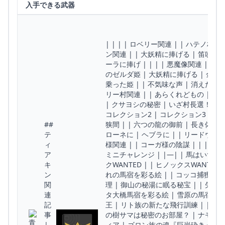
入手できる武器
| | | | ロベリー関連 | | ハテノ
ン関連 | | 大妖精に捧げる | 笛吹き
ーラに捧げ | | | | 悪魔像関連 | | 
のゼルダ姫 | 大妖精に捧げる | 金色の
乗った姫 | | 不気味な声 | 消えた農具 
リー村関連 | | あらくれどもの | 再建
| クサヨシの秘密 | いざ村長選！ | |
コレクション2 | コレクション3 | | 
##
狭間 | | 六つの龍の御前 | 長き体の守
テ
ローネに | ヘブラに | | リードウ関連 
ィ
様関連 | | コーガ様の陰謀 | | | 
ア
ミニチャレンジ | |—| | 馬はいずこへ
キ
クWANTED | | ヒノックスWANTE
ン
れの馬宿を彩る絵 | | コッコ捕獲大作
関
理 | 御山の秘湯に眠る秘宝 | | 矢職
連
タ大橋馬宿を彩る絵 | 雪原の馬宿を彩る絵
記
王 | リト族の新たな飛行訓練 | | 洞
事
の樹サマは秘密のお部屋？ | ナモミン
|
ィア | ゴロン族の魂『巨岩砕き』 | 