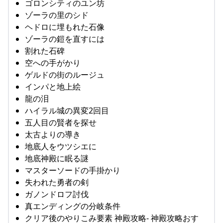
ゴロンシティのユン坊
ゾーラの里のシド
ヘドロに埋もれた石像
ゾーラの鎧を直すには
割れた石碑
空への手がかり
ゲルドの街のルージュ
インパと地上絵
龍の泪
ハイラル城の異変2回目
五人目の賢者を探せ
太古よりの導き
地底人をウツシエに
地底神殿に眠る謎
マスターソードの手掛かり
失われた勇者の剣
ガノンドロフ討伐
真エンディングの分岐条件
クリア後のやりこみ要素 神殿攻略- 神殿攻略おす