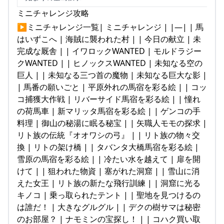
ミニチャレンジ攻略
▶ミニチャレンジ一覧| ミニチャレンジ | |—| | 馬
はいずこへ | 海賊に襲われた村 | | 今日の献立 | 未
完成な厩舎 | | イワロックWANTED | モルドラジー
クWANTED | | ヒノックスWANTED | 未知なる空の
巨人 | | 未知なる三つ首の魔物 | 未知なる巨大な影 |
| 馬番の願いごと | 平原外れの馬宿を彩る絵 | | コッ
コ捕獲大作戦 | リバーサイド馬宿を彩る絵 | | 憧れ
の荷馬車 | 新マリッタ馬宿を彩る絵 | | ゲンコの手
料理 | 御山の秘湯に眠る秘宝 | | 矢職人モモの探求 |
リト族の伝統『オオワシの弓』 | | リト族の物々交
換 | リトの架け橋 | | タバンタ大橋馬宿を彩る絵 |
雪原の馬宿を彩る絵 | | 冷たい水を越えて | 扉を開
けて | | 狙われた物資 | 塞がれた洞窟 | | 雪山に消
えた女王 | リト族の新たな飛行訓練 | | 洞窟に光る
キノコ | 乗っ取られたテント | | 聖地を見つけるの
は誰だ！ | 大きなグルグル | | デクの樹サマは秘密
のお部屋？ | ナモミンの宝探し！ | | コハク買い取