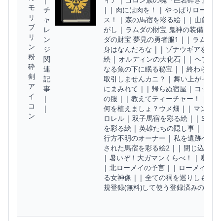
チ
| | 肉には肉を！ | やっぱりロース
ャ
ス！ | 森の馬宿を彩る絵 | | 山麓の
レ
がし | ラムダの財宝 鬼神の装備 | |
ン
ダの財宝 夢見の勇者服1 | | ラムダ
ジ
身はなんだろな | | ゾナウギアを乗り
関
絵 | オルディンの大化石 | | ヘブラ
連
なる魚の下に眠る秘宝 | | 終わらぬお
記
取引しませんカニ？ | 舞い上がった嫁 |
事
にまみれて | | 帰らぬ宿屋 | コッコ
|
の服 | | 教えてティーチャー！ | 教
|
何を植えましょ？ウメ畑 | | マンサク
ロレル | 双子馬宿を彩る絵 | | SO
を彩る絵 | 英雄たちの隠し事 | | ゲ
行方不明のオーナー | 私を遺跡へ連れて
された馬宿を彩る絵2 | | 閉じ込めら
| 暑いぞ！大ガマンくらべ！ | 寒いぞ
| 北ローメイの予言 | | ローメイ島の
る女神像 | | 全ての祠を巡りしもの
規登録(無料)して使う登録済みの方は