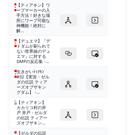
【ティアキン】ワ
ープマーカーの入
手方法！好きな場
所にワープ可能な
神機能！絶対に
解...
【デュエマ】『デ
ドダムが刷られて
ない世界線のデュ
エマ』に対する
DMPの反応集 -...
生きがいﾃｨｱｷﾝ
#32【実況・ゼル
ダの伝説 ティア
ーズオブザキン
グダム】 -...
【ティアキン】
カカリコ村の井
戸 井戸 - ゼルダ
の伝説 ティアー
ズオブザキン...
【ゼルダの伝説