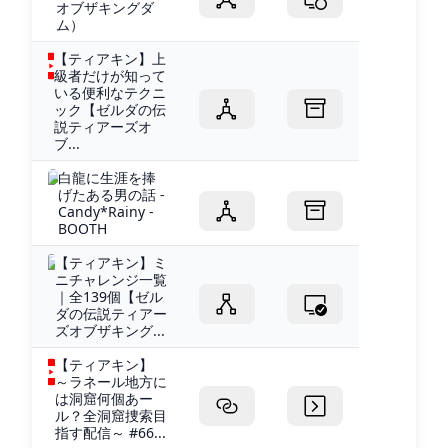
オブザキングダ
ム）
【ティアキン】上
級者だけが知って
いる便利なテクニ
ック【ゼルダの伝
説ティアーズオ
ブ...
白龍に生涯を捧
げたある男の話 -
Candy*Rainy -
BOOTH
【ティアキン】ミ
ニチャレンジ一覧
｜全139個【ゼル
ダの伝説ティアー
ズオブザキング...
【ティアキン】
～ラネール地方に
は洞窟何個あー
ル？全洞窟捜索目
指す配信～ #66...