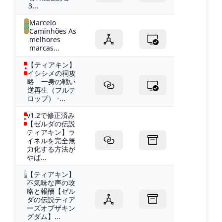
3...
Marcelo
Caminhões As
melhores
marcas...
【ティアキン】
イシシメの祠攻
略 一身の戦い
逆再生（フルテ
ロップ） -...
v1.2で修正済み
【ゼルダの伝説
ティアキン】ラ
イネルを完全無
力化する方法が
やば...
【ティアキン】
不気味な声の攻
略と報酬【ゼル
ダの伝説ティア
ーズオブザキン
グダム】...