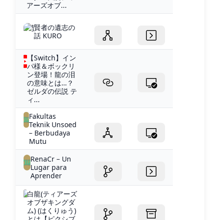
アーズオブ...
賢者の遺志の
話 KURO
【Switch】イン
パ様＆ボックリ
ン登場！龍の泪
の意味とは…？
ゼルダの伝説 テ
ィ...
Fakultas
Teknik Unsoed
– Berbudaya
Mutu
RenaCr – Un
Lugar para
Aprender
白龍(ティアーズ
オブザキングダ
ム) (はくりゅう)
とは【ピクシブ