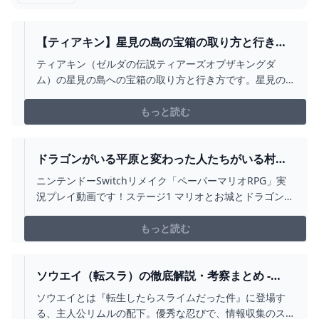
【ティアキン】星見の島の宝箱の取り方と行き方
｜ギミック攻略【ゼルダの伝説ティアーズオブザ
ティアキン（ゼルダの伝説ティアーズオブザキングダ
キングダム】｜ゲームエイト
ム）の星見の島への宝箱の取り方と行き方です。星見の
島の近くの祠や鳥望台はもちろん、光の反射のギミック
攻略や賢者の遺志の宝箱の取り方についても掲載してい
もっと読む
ます。ティアキン星見の島について知りたい方は是非ご
覧ください。
ドラゴンがいる平原と変わった人たちがいる村
【ペーパーマリオRPG リメイク PART5】【女性実
ニンテンドーSwitchリメイク「ペーパーマリオRPG」実
況】 - YOUTUBE
況プレイ動画です！ステージ1 マリオとお城とドラゴンと
♪ドラドラ平原～ハナハナ村●前
⇒https://youtu.be/joUpAH7E_S0●次
もっと読む
⇒https://youtu.be/PNz14JZAXxc●ペパマリRPG再生リス
ト https://www....
ソウエイ（転スラ）の徹底解説・考察まとめ -
RENOTE リノート
ソウエイとは『転生したらスライムだった件』に登場す
る、主人公リムルの配下。優秀な忍びで、情報収集のス