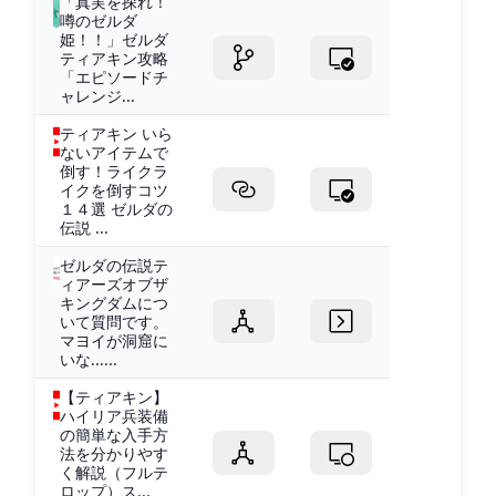
「真実を探れ！
噂のゼルダ
姫！！」ゼルダ
ティアキン攻略
「エピソードチ
ャレンジ...
ティアキン いら
ないアイテムで
倒す！ライクラ
イクを倒すコツ
１４選 ゼルダの
伝説 ...
ゼルダの伝説テ
ィアーズオブザ
キングダムにつ
いて質問です。
マヨイが洞窟に
いな......
【ティアキン】
ハイリア兵装備
の簡単な入手方
法を分かりやす
く解説（フルテ
ロップ）ス...