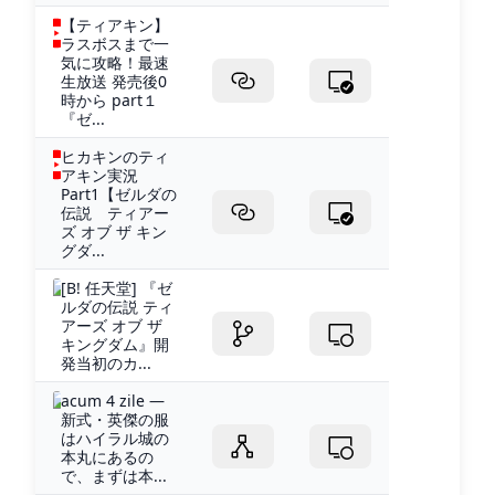
【ティアキン】
ラスボスまで一
気に攻略！最速
生放送 発売後0
時から part１
『ゼ...
ヒカキンのティ
アキン実況
Part1【ゼルダの
伝説 ティアー
ズ オブ ザ キン
グダ...
[B! 任天堂] 『ゼ
ルダの伝説 ティ
アーズ オブ ザ
キングダム』開
発当初のカ...
acum 4 zile —
新式・英傑の服
はハイラル城の
本丸にあるの
で、まずは本...