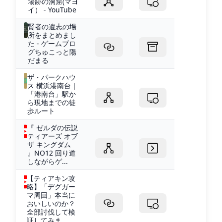
場跡の洞窟(マヨ
イ） - YouTube
賢者の遺志の場
所をまとめまし
た - ゲームブロ
グちゅこっと陽
だまる
ザ・パークハウ
ス 横浜港南台｜
「港南台」駅か
ら現地までの徒
歩ルート
『 ゼルダの伝説
ティアーズ オブ
ザ キングダム
』NO12 回り道
しながらゲ...
【ティアキン攻
略】「デグガー
マ周回」本当に
おいしいのか？
全部討伐して検
証してみま...