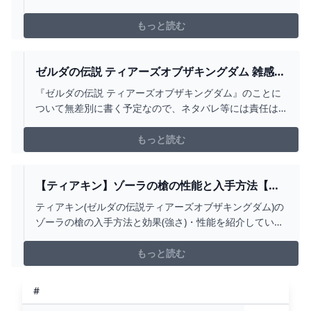
ペシャリストである。自身の住んでいたオーガの里を、
オーク軍に滅ぼされるという過去を持つ。その復讐を果
もっと読む
たすためにリムルの配下に加わることとなった。復讐を
果たしたあとは”隠密”という役職に就き、リムルの優秀な
配下として活躍していく。
ゼルダの伝説 ティアーズオブザキングダム 雑感5
｜にしきの
『ゼルダの伝説 ティアーズオブザキングダム』のことに
ついて無差別に書く予定なので、ネタバレ等には責任は
持てません。悪しからず 発売から1か月が経過したらしい
ですよ皆さん。そりゃ週一で書いてるこの感想記事が5つ
もっと読む
めにもなりますわ。 そろそろネタバレも怖い時期ですの
で、はやく終わらせたいと思ってるんですよ本当です。
前回はゾーラの里を救って、そろそろ武器枠広げたいな~
【ティアキン】ゾーラの槍の性能と入手方法【ゼ
というあたりだった気がします。 平和になった里周辺を
ルダの伝説ティアーズオブザキングダム】 - アル
ティアキン(ゼルダの伝説ティアーズオブザキングダム)の
探索 ちょっとしたサブクエがちょこちょこ出てきたので
テマ
ゾーラの槍の入手方法と効果(強さ)・性能を紹介していま
こなしていきます。 手持ちのゾナウギア使って必死の思
す。
いで石を運んだ図そして近くに運搬用のゾナウギアが置
もっと読む
いてあって絶
#