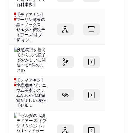
百科事典】
【ティアキン】
マーリン湾東の
黒ヒノックス
ゼルダの伝説テ
ィアーズ オブ
ザ キン...
鉄道模型を捨て
てから夫の様子
がおかしいに関
連する5件のま
とめ
【ティアキン】
地底攻略 ゾナニ
ウム基本システ
ムがわかれば探
索が楽しい 裏技
【ゼル...
『ゼルダの伝説
ティアーズ オブ
ザ キングダム』
3rdトレイラー