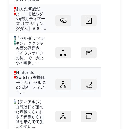
あんた何歳だ
よ…！【ゼルダ
の伝説 ティアー
ズ オブ ザ キン
グダム】＃６ -...
『ゼルダ ティア
キン』ククジャ
谷西の洞窟内
「イウンオロク
の祠」で「大と
小の選択」...
Nintendo
Switch（有機EL
モデル） ゼルダ
の伝説 ティア
ー...
【ティアキン】
白龍は日が落ち
た直後くらいに
水の神殿から西
側を飛んでて狙
いやすい...