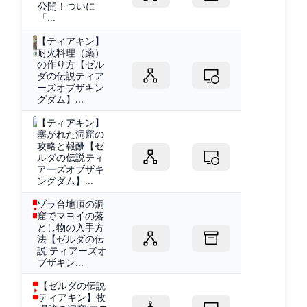
公開！ついに
「...
【ティアキン】
耐火料理（薬）
の作り方【ゼル
ダの伝説ティア
ーズオブザキン
グダム】...
【ティアキン】
塞がれた洞窟の
攻略と報酬【ゼ
ルダの伝説ティ
アーズオブザキ
ングダム】...
ゾラ台地頂の洞
窟でマヨイの落
とし物の入手方
法【ゼルダの伝
説 ティアーズオ
ブザキン...
【ゼルダの伝説
ティアキン】牧