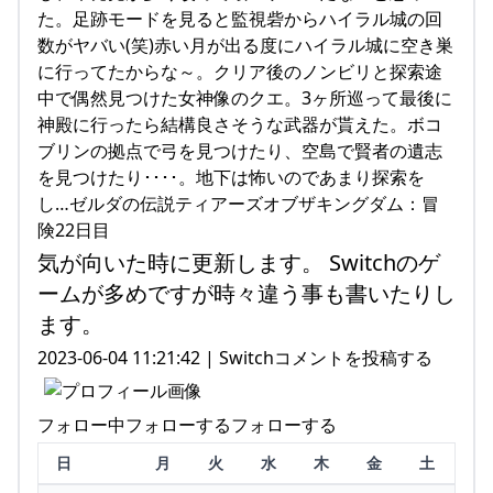
た。足跡モードを見ると監視砦からハイラル城の回
数がヤバい(笑)赤い月が出る度にハイラル城に空き巣
に行ってたからな～。クリア後のノンビリと探索途
中で偶然見つけた女神像のクエ。3ヶ所巡って最後に
神殿に行ったら結構良さそうな武器が貰えた。ボコ
ブリンの拠点で弓を見つけたり、空島で賢者の遺志
を見つけたり････。地下は怖いのであまり探索を
し…ゼルダの伝説ティアーズオブザキングダム：冒
険22日目
気が向いた時に更新します。 Switchのゲ
ームが多めですが時々違う事も書いたりし
ます。
2023-06-04 11:21:42 | Switchコメントを投稿する
フォロー中フォローするフォローする
日
月
火
水
木
金
土