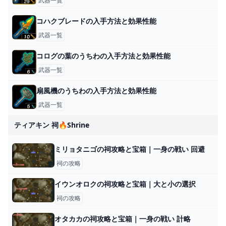
武器一覧
コハクブレードの入手方法と効果性能
武器一覧
コログの葉のうちわの入手方法と効果性能
武器一覧
扇風機のうちわの入手方法と効果性能
武器一覧
ティアキン 祠🔥shrine
ミリョタニゴの祠攻略と宝箱｜一身の戦い 回避
祠の攻略
イウンオロクの祠攻略と宝箱｜大と小の選択
祠の攻略
オタカカの祠攻略と宝箱｜一身の戦い 計略