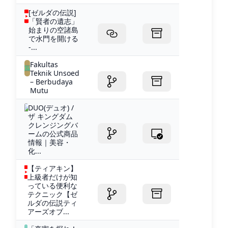
[ゼルダの伝説]
「賢者の遺志」
始まりの空諸島
で水門を開ける
-...
Fakultas
Teknik Unsoed
– Berbudaya
Mutu
DUO(デュオ) /
ザ キングダム
クレンジングバ
ームの公式商品
情報｜美容・
化...
【ティアキン】
上級者だけが知
っている便利な
テクニック【ゼ
ルダの伝説ティ
アーズオブ...