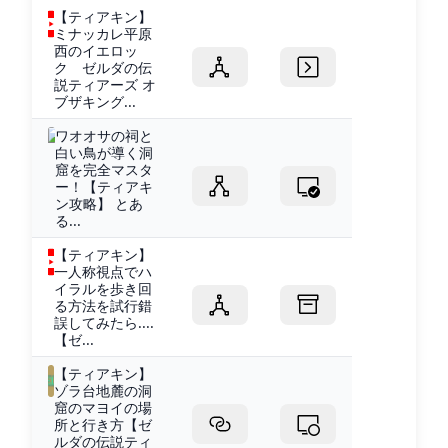
【ティアキン】
ミナッカレ平原
西のイエロッ
ク ゼルダの伝
説ティアーズ オ
ブザキング...
ワオオサの祠と
白い鳥が導く洞
窟を完全マスタ
ー！【ティアキ
ン攻略】 とあ
る...
【ティアキン】
一人称視点でハ
イラルを歩き回
る方法を試行錯
誤してみたら....
【ゼ...
【ティアキン】
ゾラ台地麓の洞
窟のマヨイの場
所と行き方【ゼ
ルダの伝説ティ