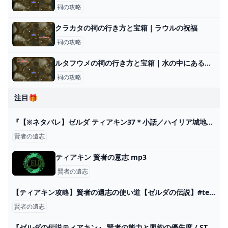
祠の攻略
クラカタの祠の行き方と宝箱｜ラウルの祝福
祠の攻略
ルタフウメの祠の行き方と宝箱｜水の中にある水晶の取り方
祠の攻略
注目🎁
『【※ネタバレ】ゼルダ ティアキン37＊小話／ハイリア城地下、賢者の祝福』
賢者の遺志
ティアキン 賢者の意志 mp3
賢者の遺志
【ティアキン攻略】賢者の遺志の使い道【ゼルダの伝説】#tearsofthekingdom #shorts - YouTube
賢者の遺志
『ゼルダの伝説ティアキン』 賢者の能力と盟約の優先度 / STIT（スティット）