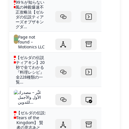
99％が知らない
風の神殿爆速不
正攻略法【ゼル
ダの伝説ティア
ーズオブザキン
グダ...
Page not
found –
Motionics LLC
【ゼルダの伝説
ティアキン】20
秒で全てわかる
『料理レシピ』
全228種類の一
覧...
عَبِّر – مصدرك
الأول والأجمل
للتدوين...
【ゼルダの伝説:
Tears of the
Kingdom】 賢
者の意志あと