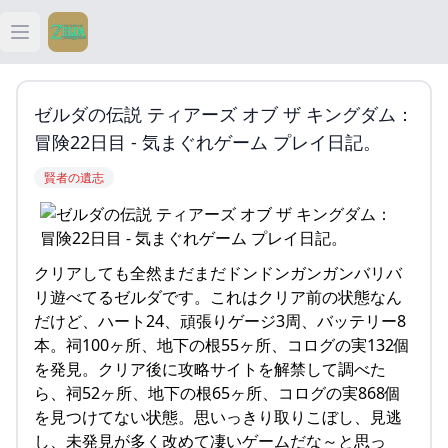
Open main menu
ティアキン
ゼルダの伝説 ティアーズ オブ ザ キングダム：
ティアキン 祠
冒険22日目 - 気まぐれゲーム プレイ日記。
賢者の遺志
ティアキン 武器
ティアキン 攻略
クリアしても全然まだまだドンドンガンガンバリバ
リ遊べてるゼルダです。これはクリア前の状態なん
だけど、ハート24、頑張りゲージ3周、バッテリー8
本。祠100ヶ所、地下の根55ヶ所、コログの実132個
を発見。クリア後に攻略サイトを解禁して調べた
ら、祠52ヶ所、地下の根65ヶ所、コログの実868個
を見つけてない状態。思いっきり取りこぼし、見逃
し、未発見が多く改めて凄いゲームだな～と思っ