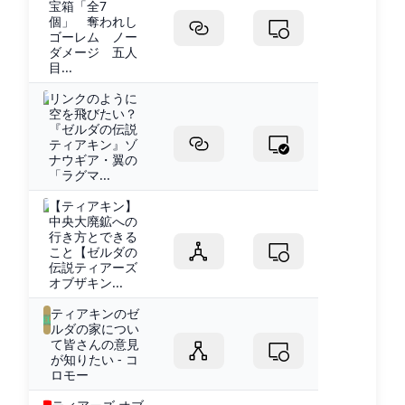
宝箱「全7
個」 奪われし
ゴーレム ノー
ダメージ 五人
目...
リンクのように
空を飛びたい？
『ゼルダの伝説
ティアキン』ゾ
ナウギア・翼の
「ラグマ...
【ティアキン】
中央大廃鉱への
行き方とできる
こと【ゼルダの
伝説ティアーズ
オブザキン...
ティアキンのゼ
ルダの家につい
て皆さんの意見
が知りたい - コ
ロモー