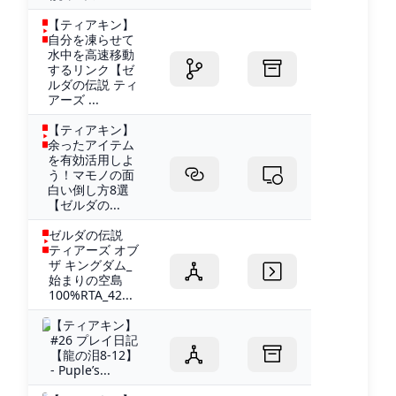
【ティアキン】
自分を凍らせて
水中を高速移動
するリンク【ゼ
ルダの伝説 ティ
アーズ ...
【ティアキン】
余ったアイテム
を有効活用しよ
う！マモノの面
白い倒し方8選
【ゼルダの...
ゼルダの伝説
ティアーズ オブ
ザ キングダム_
始まりの空島
100%RTA_42...
【ティアキン】
#26 プレイ日記
【龍の泪8-12】
- Puple’s...