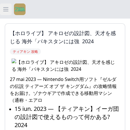
Open main menu
ティアキン
【ホロライブ】 アキロゼの設計図、天才を感
ティアキン 祠
じる 海外「パキスタンには強 2024
ティアキン 攻略
ティアキン 武器
ティアキン 攻略
27 mai 2023 — Nintendo Switch用ソフト『ゼルダ
の伝説 ティアーズ オブ ザ キングダム』の攻略情報
をお届け。ゾナウギアで作成できる移動用マシン
（通称・エアロ
15 iun. 2023 — 【ティアキン】イーガ団
の設計図で使えるものって何かある?
2024