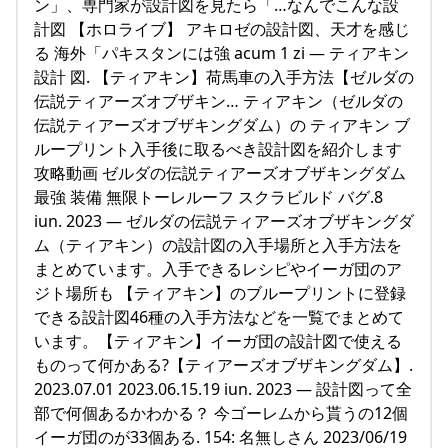
ン」、専門家が設計図を見たら「…なんでこんな設
計図 【ホロライブ】 アキロゼの設計図、天才を感じ
る 海外「パキスタンには強 acum 1 zi — ティアキン
設計 図. 【ティアキン】荷馬車の入手方法【ゼルダの
伝説ティアーズオブザキン… ティアキン（ゼルダの
伝説ティアーズオブザキングダム）の ティアキン ブ
ループリント入手後に取るべき設計図を紹介します
攻略動画 ゼルダの伝説ティアーズオブザキングダム
最強 装備 無限トーレルーフ スクラビルド バグ.8
iun. 2023 — ゼルダの伝説ティアーズオブザキングダ
ム（ティアキン）の設計図の入手場所と入手方法を
まとめています。入手できるレシピやイーガ団のア
ジト場所も 【ティアキン】のブループリントに登録
できる設計図46種の入手方法などを一覧でまとめて
います。【ティアキン】イーガ団の設計図で使える
ものって何かある?【ティアーズオブザキングダム】.
2023.07.01 2023.06.15.19 iun. 2023 — 設計図って全
部で何個あるかわかる？ 今ゴーレムから貰うの12個
イーガ団のが33個ある. 154: 名無しさん 2023/06/19