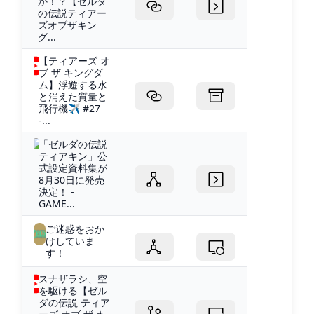
か！？【ゼルダ
の伝説ティアー
ズオブザキン
グ...
【ティアーズ オ
ブ ザ キングダ
ム】浮遊する水
と消えた質量と
飛行機✈ #27
-...
「ゼルダの伝説
ティアキン」公
式設定資料集が
8月30日に発売
決定！ -
GAME...
ご迷惑をおか
けしていま
す！
スナザラシ、空
を駆ける【ゼル
ダの伝説 ティア