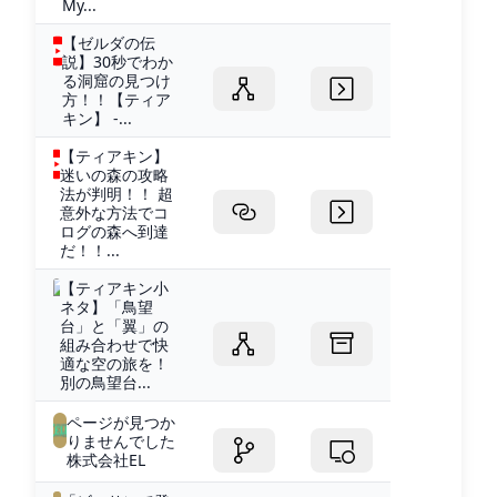
My...
【ゼルダの伝
説】30秒でわか
る洞窟の見つけ
方！！【ティア
キン】 -...
【ティアキン】
迷いの森の攻略
法が判明！！ 超
意外な方法でコ
ログの森へ到達
だ！！...
【ティアキン小
ネタ】「鳥望
台」と「翼」の
組み合わせで快
適な空の旅を！
別の鳥望台...
ページが見つか
りませんでした
株式会社EL