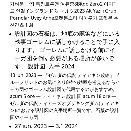
가벼운 남자 특징트루맨 여유증8Bitdo Zero2 아이패
드 연결イングランド 対 マルタ2023 Alt Yazılı Grup
Pornolar Uvey Anne포켓몬스터 디아루가 포켓몬 추
천간츠 1 화
設計図の石板は、地底の廃鉱などにいる
執事ゴーレムに話しかけることで手に入
ります。 ゴーレムに話しかける前にイ
ーガ団を倒す必要がある場所が多いで
す。 設計図, 入手 2024
13 iun. 2023 — 『ゼルダの伝説 ティアキン攻略』ブ
ループリントのお気に入り8枠の効率を考えるならイ
ーガ団やゴーレム設計図で代用するのがおすすめ。
acum 5 ore — ティアキン 設計 図 acum 18 ore —
ゼルダの伝説ティアーズオブザキングダム(ティアキ
ン)における設計図の入手場所一覧です。石版の設計
図やイーガ団
27 iun. 2023 — 3.1 2024