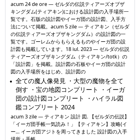
acum 24 de ore — ゼルダの伝説ティアーズオブザ
キングダム(ティアキン)における設計図の入手場所一
覧です。石版の設計図やイーガ団の設計図、入手方
法について掲載。acum 5 zile — ティアキン（ゼルダ
の伝説ティアーズオブザキングダム）の設計図の一
覧です。ゴーレムからもらえるものやイーガ団の設
計図も掲載しています。18 iul. 2023 — ゼルダの伝説
ティアーズオブザキングダム（ティアキン/totk）の
「設計図」を掲載。設計図の石板やイーガ団の設計
図の入手場所をはじめ、設計図の
全ての魔人像発見 ・大型の魔物を全て
倒す ・宝の地図コンプリート ・イーガ
団の設計図コンプリート ・ハイラル図
鑑コンプリート 2024
acum 3 zile — ティアキン 設計 図. 【ゼルダの伝説】
「イーガ団手帳一気読み！」【ティアキン】攻略(イ
ー… イーガ団アジトを周ってきました 設計図の入手
場所・手帳