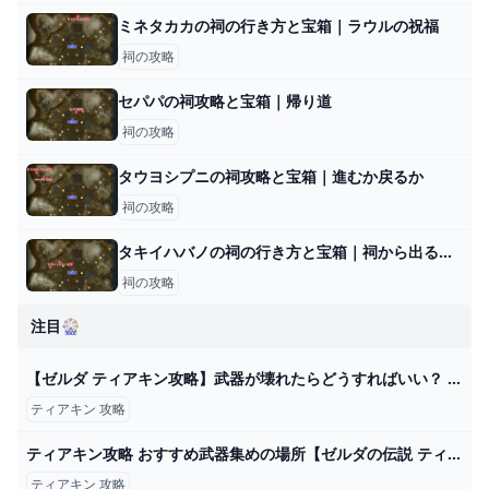
ミネタカカの祠の行き方と宝箱｜ラウルの祝福
祠の攻略
セパパの祠攻略と宝箱｜帰り道
祠の攻略
タウヨシプニの祠攻略と宝箱｜進むか戻るか
祠の攻略
タキイハバノの祠の行き方と宝箱｜祠から出る方法
祠の攻略
注目🎡
【ゼルダ ティアキン攻略】武器が壊れたらどうすればいい？ 対策を解説【ティアーズ オブ ザ キングダム】 ゲーム・エンタメ最新情報のファミ通.com
ティアキン 攻略
ティアキン攻略 おすすめ武器集めの場所【ゼルダの伝説 ティアーズオブザキングダム】
ティアキン 攻略