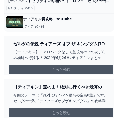
【ティアキン】ビリディン高地西のイエロック ゼルダの伝説ティアーズ オブザキングダム #ゼルダの伝説 #ティアキン #zelda #shorts - YouTube
ゼルダ ティアキン
ティアキン祠攻略 - YouTube
ティアキン 祠
ゼルダの伝説 ティアーズ オブ ザ キングダム(TOK)
の攻略まとめ記事アンテナです。 2024
【ティアキン】エアロバイクなしで監視砦の上の花びら
の場所へ行ける？ 2024年6月26日. ティアキンまとめ ·
【ティアキン】地底でエアロバイクを使うとつまらな
い？
もっと読む
【ティアキン】宝の山！絶対に行くべき最高の空
島8選【ゼルダの伝説ティアーズオブザキングダ
今回のテーマは「絶対に行くべき最高の空島8選」です。
ム/ティアキン】 - YOUTUBE
ゼルダの伝説『ティアーズオブザキングダム』の攻略動
画をあげています。■目次---------------------------------
-00:00 OP00:10 採石の島01:56 ご来光を拝む02:46 ハテ
もっと読む