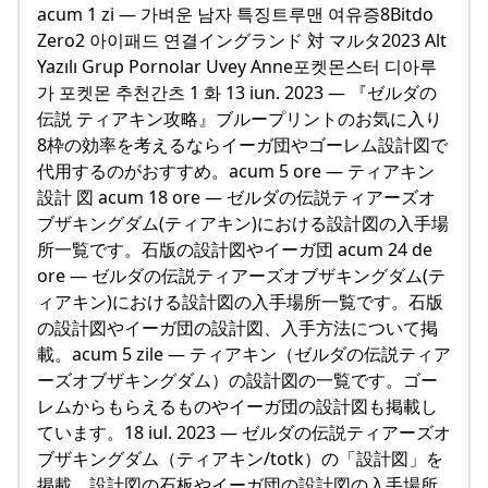
acum 1 zi — 가벼운 남자 특징트루맨 여유증8Bitdo
Zero2 아이패드 연결イングランド 対 マルタ2023 Alt
Yazılı Grup Pornolar Uvey Anne포켓몬스터 디아루
가 포켓몬 추천간츠 1 화 13 iun. 2023 — 『ゼルダの
伝説 ティアキン攻略』ブループリントのお気に入り
8枠の効率を考えるならイーガ団やゴーレム設計図で
代用するのがおすすめ。acum 5 ore — ティアキン
設計 図 acum 18 ore — ゼルダの伝説ティアーズオ
ブザキングダム(ティアキン)における設計図の入手場
所一覧です。石版の設計図やイーガ団 acum 24 de
ore — ゼルダの伝説ティアーズオブザキングダム(テ
ィアキン)における設計図の入手場所一覧です。石版
の設計図やイーガ団の設計図、入手方法について掲
載。acum 5 zile — ティアキン（ゼルダの伝説ティア
ーズオブザキングダム）の設計図の一覧です。ゴー
レムからもらえるものやイーガ団の設計図も掲載し
ています。18 iul. 2023 — ゼルダの伝説ティアーズオ
ブザキングダム（ティアキン/totk）の「設計図」を
掲載。設計図の石板やイーガ団の設計図の入手場所