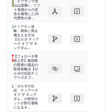
「ビーサンで登
山は楽勝♪」リフ
ト係員からの忠
告を無視した20
代男性の末...
ティアキン攻
略：簡単に馬を
捕まえる方法
【ゼルダ ティア
ーズ オブ ザ キ
ングダム...
【フォローネ草
原上空】龍頭島
の賢者の遺志の
取得攻略法【ゼ
ルダの伝説ティ
アーズオブ...
「ゼルダの伝
説 ティアーズ
オブ ザ キング
ダム」の特別セ
ットが割引価格
になるキ...