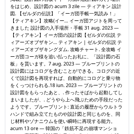
をはじめ、設計図の acum 3 zile — ティアキン 設計
図. 【ゼルダの伝説】「イーガ団手帳一気読み！」
【ティアキン】攻略(イー… イーガ団アジトを周って
きました 設計図の入手場所・手帳 31 aug. 2023 —
【ティアキン】イーガ団の設計図【ゼルダの伝説 テ
ィアーズオブザキン… ティアキン | ゼルダの伝説 テ
ィアーズオブザキングダム. 攻略チャート. 全攻略 イ
ーガ団コーガ様を追い払ったお礼に、「設計図の石
板」を貰います。7 aug. 2023 — ブループリントの
設計図にはコログを含むことができる。コログの近
くで設計図を再現すれば、自動的にコログと乗り物
をくっつけられる.18 iun. 2023 — ブループリントの
設計図をもらったあと、. 作ったそばから起動してし
まいましたが、. どうやら上へ飛ぶための手段だった
ようです。ブループリント: 直近の履歴からウルトラ
ハンドで組み立てたものや設計図と同じものを、同
じ材料やゾナニウムを使い瞬時に再現する能力。
acum 13 ore — 韓国の「鉄筋不足の崩壊マンショ