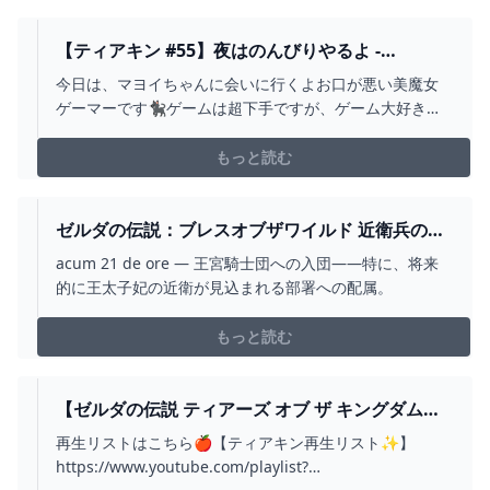
ール空諸島03:49 石碑05:14 ゾナニ...
【ティアキン #55】夜はのんびりやるよ -
YOUTUBE
今日は、マヨイちゃんに会いに行くよお口が悪い美魔女
ゲーマーです🐈‍⬛ゲームは超下手ですが、ゲーム大好き🎮
下記のお願いは必ず守ってね❤️🏴‍☠️🏴‍☠️🏴‍☠️重要なお
願い🏴‍☠️🏴‍☠️🏴‍☠️・しゃのわは、上からの物言いが大
もっと読む
嫌いですコメントする際は充分に言葉に気を付けて下さ
い怒らせる自信のある方...
ゼルダの伝説：ブレスオブザワイルド 近衛兵の装
備 近衛騎士リンク コスプレ衣装 安い価格で通販
acum 21 de ore — 王宮騎士団への入団――特に、将来
中、新規会員には500ポイントを進呈します！原作
的に王太子妃の近衛が見込まれる部署への配属。
100％フル再現！4 2024
もっと読む
【ゼルダの伝説 ティアーズ オブ ザ キングダム】
ゼルダ史上最高傑作な神ゲーを完全初見実況プレ
再生リストはこちら🍎【ティアキン再生リスト✨】
イ!! 「地底探索 編」 - YOUTUBE
https://www.youtube.com/playlist?