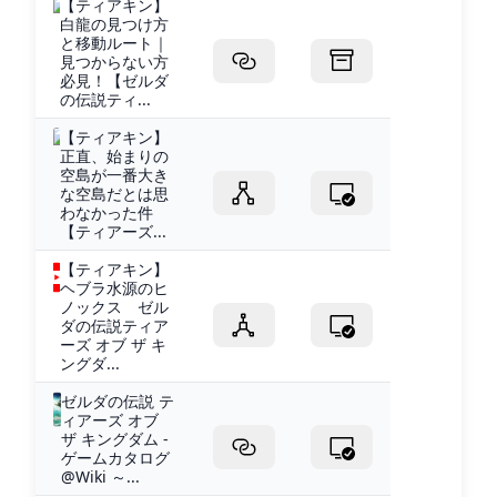
【ティアキン】
白龍の見つけ方
と移動ルート｜
見つからない方
必見！【ゼルダ
の伝説ティ...
【ティアキン】
正直、始まりの
空島が一番大き
な空島だとは思
わなかった件
【ティアーズ...
【ティアキン】
ヘブラ水源のヒ
ノックス ゼル
ダの伝説ティア
ーズ オブ ザ キ
ングダ...
ゼルダの伝説 テ
ィアーズ オブ
ザ キングダム -
ゲームカタログ
@Wiki ～...