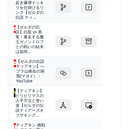
起き爆弾ドッキ
リを仕掛けるリ
ンク【ゼルダの
伝説 ティ...
【ゼルダの伝
説】白龍 vs 黒
竜！暴走する魔
王ガノンドロフ
との戦いの結末
は如何...
【ゼルダの伝説
ティアキン】へ
ブラ山南岳の洞
窟(マヨイ） -
YouTube
【ティアキン】
ビリビリマスの
入手方法と使い
道【ゼルダの伝
説ティアーズオ
ブザキング...
ティアキン 挑戦