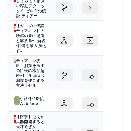
してみて！驚き
の移動テクニッ
ク９ ゼルダの伝
説 ティアー...
【ゼルダの伝説
ティアキン】大
妖精の泉の場所
と解放条件 解説
/装備を最大強化
す...
ティアキン攻
略：洞窟を探す
のに桜の木が超
便利！ 効率よく
洞窟を発見する
方法【ゼル...
小酒外科医院-
WebPage
【衝撃】厄災が
兵器開発すると
天才過ぎん