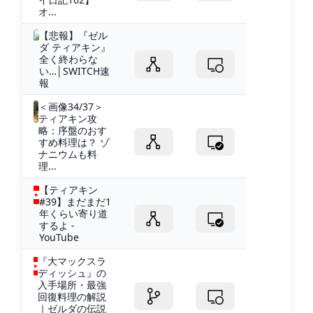
オ...
【悲報】『ゼル
ダ ティアキン』
全く終わらな
い…│SWITCH速
報
＜画像34/37＞
ティアキン攻
略：序盤のおす
すめ料理は？ ゾ
ナニウムも料
理...
【ティアキン
#39】まだまだ1
年くらい寄り道
するよ -
YouTube
『大マックスラ
ディッシュ』の
入手場所・最強
回復料理の解説
｜ゼルダの伝説