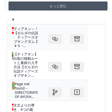
list=PLEoaGlPOGPwFyX2TNlbFDFxPoiVMnZYNqーーー
ーーーーーーーーーーーーーーーーーーーーーーー初め
もっと読む
まして、お条 です🍎神ゲーで噂のティアキンを完全初見
でプレイして...
#
ティアキン～！
【ゼルダの伝説
ティアーズオ
ブキングダム 】
＃５ -...
【ティアキン】
白龍の移動ルー
トと素材の入手
方法【ゼルダの
伝説ティアーズ
オブザキン...
Page not
found –
DIRECTORATE
OF AYUSH...
太古よりの導
き 4つの蔵