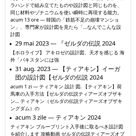
ラハンドで組み立てたものや設計図と同じものを、
同じ材料やゾナニウムを使い瞬時に再現する能力。
acum 13 ore — 韓国の「鉄筋不足の崩壊マンショ
ン」、専門家が設計図を見たら「…なんでこんな設
計図
29 mai 2023 — 『ゼルダの伝説 2024
【ホロライブ】 アキロゼの設計図、天才を感じる 海
外「パキスタンには強
31 aug. 2023 — 【ティアキン】イーガ
団の設計図【ゼルダの伝説 2024
acum 1 zi — ティアキン 設計 図. 【ティアキン】荷
馬車の入手方法【ゼルダの伝説ティアーズオブザキ
ン… ティアキン（ゼルダの伝説ティアーズオブザキ
ングダム）の
acum 3 zile — ティアキン 2024
ティアキン ブループリント入手後に取るべき設計図
を紹介します 攻略動画 ゼルダの伝説ティアーズオブ