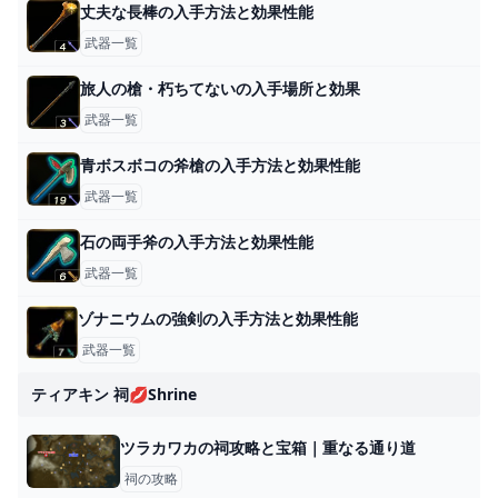
丈夫な長棒の入手方法と効果性能
武器一覧
旅人の槍・朽ちてないの入手場所と効果
武器一覧
青ボスボコの斧槍の入手方法と効果性能
武器一覧
石の両手斧の入手方法と効果性能
武器一覧
ゾナニウムの強剣の入手方法と効果性能
武器一覧
ティアキン 祠💋shrine
ツラカワカの祠攻略と宝箱｜重なる通り道
祠の攻略