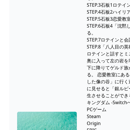
STEP.3石板1ロ
STEP.4石板2
STEP.5石板3
STEP.6石板4
る。
STEP.7ロテイン
STEP.8「八人
ロテインと話すとミ
奥に入って左の岩を
下に降りてゲルド族
る。 恋愛教室にあ
した像の谷」に行く
に見せると「銀ルピ
生させることができる
キングダム -Switc
PCゲーム
Steam
Origin