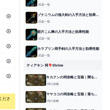
武器一覧
ゾナニウムの強大剣の入手方法と効果性能
武器一覧
鎧片こん棒の入手方法と効果性能
武器一覧
ホラブリン両手剣の入手方法と効果性能
武器一覧
ティアキン 祠🎈shrine
キカクンの祠攻略と宝箱｜闇を照らすもの
祠の攻略
マヤココの祠攻略と宝箱｜落ちる刹那
くださ
祠の攻略