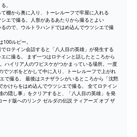
くる。
入って棚から奥に入り、トーレルーフで牢屋に入れる
ウツシエで撮る。人形があるあたりから撮るとよい
ているので、ウルトラハンドではめ込んでウツシエで撮
は100ルピー。
場所でロテイン会話すると「八人目の英雄」が発生する
エに撮る。 まず一つはロテインと話したところから
屋。ハイリア人のワビスケがつかまっている場所。一度
のでツボをどかして中に入り、トーレルーフで上がれ
エで撮る。 最後はスナザラシがいるところから「沈黙
でかけらをはめ込んでウツシエで撮る。 全てロテイン
英雄の隠し事」をクリアすると、「八人目の英雄」を発
コード版へのリンク ゼルダの伝説 ティアーズ オブ ザ