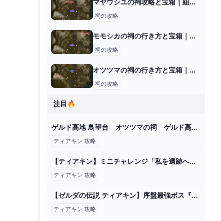
マヤウシユの祠攻略と宝箱｜組み合わせ
祠の攻略
モモシカの祠の行き方と宝箱｜ラウルの祝福
祠の攻略
オツツマの祠の行き方と宝箱｜ラウルの祝福
祠の攻略
注目🔥
ゲルド高地 鳥望台 オツツマの祠 ゲルド高地 マップ開放 扉の場所 入り口の場所 攻略 宝箱全部 ゼルダの伝説 ティアーズ オブ ザ キングダム ティアキン㊲ - YouTube
ティアキン 攻略
【ティアキン】ミニチャレンジ「私を遺跡へ連れてって」 攻略【ゼルダの伝説】 - YouTube
ティアキン 攻略
【ゼルダの伝説 ティアキン】序盤最強ボス『グリオーク』を３体倒した後に○○するとヤバすぎる！&グリオーク超簡単な攻略法を解説【ゼルダの伝説ティアーズオブザキングダム】【まがれつ】 - YouTube
ティアキン 攻略