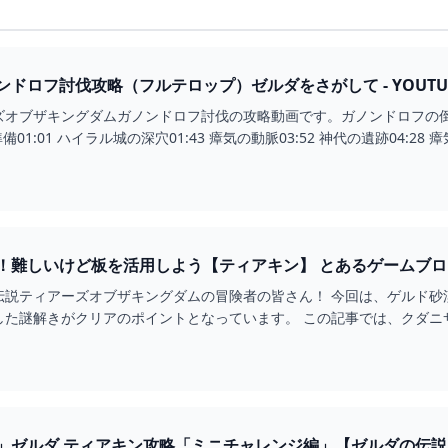
ドロフ討伐攻略（フルテロップ）ゼルダをさがして - YOUTU
オブザキングダムガノンドロフ討伐の攻略動画です。ガノンドロフの倒し
備01:01 ハイラル城の深穴01:43 瘴気の動脈03:52 神代の遺跡04:28 
クダニサラの祠攻略！難しいけど板を活用しよう【ティアキン
伝説ティアーズオブザキングダムの冒険者の皆さん！ 今回は、ゲルド砂
した謎解きがクリアのポイントとなっています。 この記事では、クダニ
」ゼルダ ティアキン攻略「ミニチャレンジ編」【ゼルダの伝