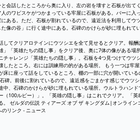
テインと会話したところから奥に入り、左の岩を壊すと石板が出て
ハイリア人のワビスケがつかまっている牢屋に石板がある。バーに
恋愛教室にある。ただ、石板が割れているので、遠近法を利用して
「沈黙した像の谷」に行く途中にある。石碑のかけらが砂に埋もれ
と会話してクリアロテインにウツシエを全て見せるとクリア。報酬
目の英雄」「英雄たちの隠し事」をクリア後、奥に7体の像がある
ニチャレンジ「英雄たちの隠し事」。石板を4つ見つけてウツシ
壊したところ。右には訓練用の的がある場所。 もう一つは牢
が床に座って話をしているところ、棚の一部に穴が開いている
る石碑。前後に割れているので、遠近感をごまかす感じでウツシ
途中、石碑のかけらが砂に埋もれている場所。ウルトラハンド
ー（100ルピー）」。「英雄の隠し事」はこれでクリア。 「
。 ゼルダの伝説 ティアーズ オブ ザ キングダム|オンライン
hへのリンク - ニュース