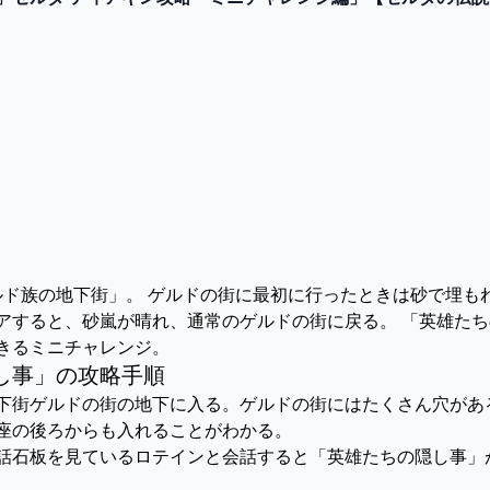
MES
「ゲルド族の地下街」。 ゲルドの街に最初に行ったときは砂で埋
アすると、砂嵐が晴れ、通常のゲルドの街に戻る。 「英雄た
きるミニチャレンジ。
し事」の攻略手順
族の地下街ゲルドの街の地下に入る。ゲルドの街にはたくさん穴が
座の後ろからも入れることがわかる。
ンと会話石板を見ているロテインと会話すると「英雄たちの隠し事