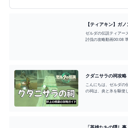
【ティアキン】ガノン
ゼルダの伝説ティアーズ
討伐の攻略動画00:08 準
こんにちは、ゼルダの
の祠は、炎と氷を駆使
「英雄たちの隠し事