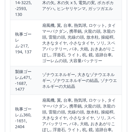
14-3225,
木の矢, 木の矢 x 5, 電気の実, ポカポカ
-2593,
アゲハ, ヒンヤリヤンマ, ガッツガエル
130
扇風機, 翼, 台車, 熱気球, ロケット, タイ
マーバクダン, 携帯鍋, 火龍の頭, 氷龍の
執事ゴー
頭, 雷龍の頭, 光線の頭, 放水柱, 操縦桿,
レ
大きなタイヤ, 小さなタイヤ, ソリ, スペ
ム-217,
アバッテリー, バネ, 大砲, おきあがりこ
194, 137
ぼし, 浮遊石, ライト, 杭, 鏡, 追跡台車,
ゴーレムの頭, 大容量バッテリー
製錬ゴー
ゾナウエネルギー, 大きなゾナウエネル
レム471,
ギー, ゾナウエネルギーの結晶, ゾナウエ
-1687,
ネルギーの大結晶
1477
扇風機, 翼, 台車, 熱気球, ロケット, タイ
マーバクダン, 携帯鍋, 火龍の頭, 氷龍の
執事ゴー
頭, 雷龍の頭, 光線の頭, 放水柱, 操縦桿,
レム360,
大きなタイヤ, 小さなタイヤ, ソリ, スペ
-1651,
アバッテリー, バネ, 大砲, おきあがりこ
2404
ぼし, 浮遊石, ライト, 杭, 鏡, 追跡台車,