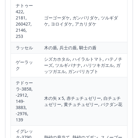
ナトゥー
422,
2181,
ゴーゴーダケ, ガンバリダケ, ツルギダ
260427,
ケ, ヨロイダケ, アカリダケ
2146,
253
ラッセル
木の盾, 兵士の盾, 騎士の盾
シズカホタル, ハイラルトマト, ハテノチ
ゲーラッ
ーズ, ツルギバナナ, ハリツキガエル, ガ
ク
ッツガエル, ガンバリカブト
テドゥー
ラ-3858,
-2912,
木の矢 x 5, 赤チュチュゼリー, 白チュチ
149-
ュゼリー, 黄チュチュゼリー, バクダン花
3883,
-2976,
139
イグレッ
タ-3790,
熱砂の肩当て, 熱砂のズボン, スノーブー