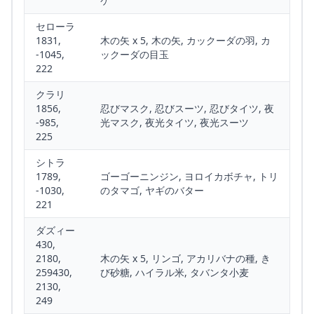
ケ
セローラ
1831,
木の矢 x 5, 木の矢, カックーダの羽, カ
-1045,
ックーダの目玉
222
クラリ
1856,
忍びマスク, 忍びスーツ, 忍びタイツ, 夜
-985,
光マスク, 夜光タイツ, 夜光スーツ
225
シトラ
1789,
ゴーゴーニンジン, ヨロイカボチャ, トリ
-1030,
のタマゴ, ヤギのバター
221
ダズィー
430,
2180,
木の矢 x 5, リンゴ, アカリバナの種, き
259430,
び砂糖, ハイラル米, タバンタ小麦
2130,
249