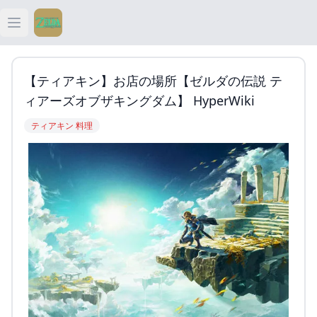
Open main menu
ティアキン
【ティアキン】お店の場所【ゼルダの伝説 テ
ティアキン 祠
ィアーズオブザキングダム】 HyperWiki
ティアキン 料理
ティアキン 武器
ティアキン 攻略