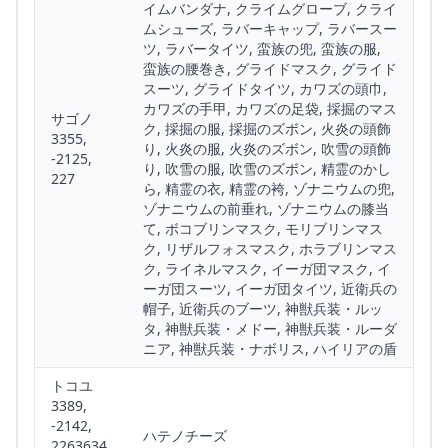
イムバンダナ, クライムグローブ, クライ
ムシューズ, ラバーキャップ, ラバースー
ツ, ラバータイツ, 蛮族の兜, 蛮族の服,
蛮族の腰巻き, グライドマスク, グライド
スーツ, グライドタイツ, カワズの頭巾,
カワズの手甲, カワズの足袋, 採掘のマス
サゴノ
ク, 採掘の服, 採掘のズボン, 火炎の頭飾
3355,
り, 火炎の服, 火炎のズボン, 吹雪の頭飾
-2125,
り, 吹雪の服, 吹雪のズボン, 精霊のかし
227
ら, 精霊の衣, 精霊の袴, ゾナニウムの兜,
ゾナニウムの前垂れ, ゾナニウムの膝当
て, ボコブリンマスク, モリブリンマス
ク, リザルフォスマスク, ホラブリンマス
ク, ライネルマスク, イーガ団マスク, イ
ーガ団スーツ, イーガ団タイツ, 近衛兵の
帽子, 近衛兵のブーツ, 神獣兵装・ルッ
タ, 神獣兵装・メドー, 神獣兵装・ルーダ
ニア, 神獣兵装・ナボリス, ハイリアの盾
トコユ
3389,
-2142,
ハテノチーズ
2263634,