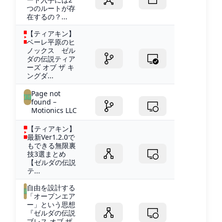
つのルートが存
在するの？...
【ティアキン】
ベーレ平原のヒ
ノックス ゼル
ダの伝説ティア
ーズ オブ ザ キ
ングダ...
Page not
found –
Motionics LLC
【ティアキン】
最新Ver1.2.0で
もできる無限裏
技3選まとめ
【ゼルダの伝説
テ...
自由を設計する
「オープンエア
ー」という思想
『ゼルダの伝説
ブレス オブ ザ