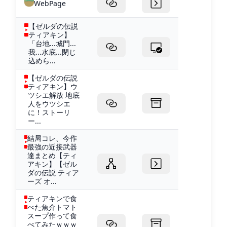
WebPage
【ゼルダの伝説
ティアキン】
「台地...城門...
我...水底...閉じ
込めら...
【ゼルダの伝説
ティアキン】ウ
ツシエ解放 地底
人をウツシエ
に！ストーリ
ー...
結局コレ、今作
最強の近接武器
達まとめ【ティ
アキン】【ゼル
ダの伝説 ティア
ーズ オ...
ティアキンで食
べた魚介トマト
スープ作って食
べてみたｗｗｗ