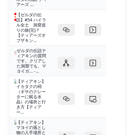
アーズ ...
【ゼルダの伝
説】#54 ハイラ
ル全土 洞窟巡
りの旅(完)？
【ティアーズオ
ブザキン...
ゼルダの伝説テ
ィアキンの質問
です。クリアし
た洞窟でも、マ
ヨイガ... -...
【ティアキン】
イカタクの祠
（ギサのクレー
ターに眠る水
晶）の場所と行
き方【ティア
ー...
【ティアキン】
マヨイの落とし
物の入手場所と