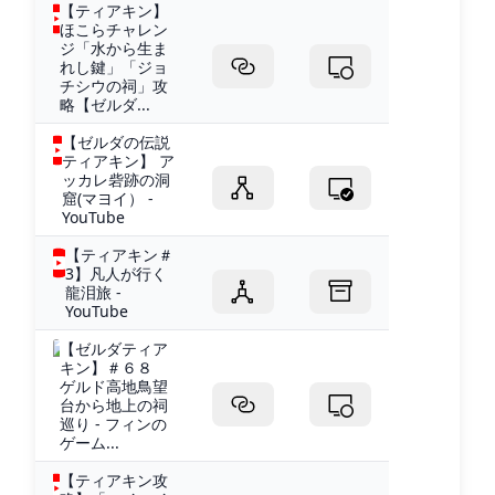
【ティアキン】
ほこらチャレン
ジ「水から生ま
れし鍵」「ジョ
チシウの祠」攻
略【ゼルダ...
【ゼルダの伝説
ティアキン】 ア
ッカレ砦跡の洞
窟(マヨイ） -
YouTube
【ティアキン＃
3】凡人が行く
龍泪旅 -
YouTube
【ゼルダティア
キン】＃６８
ゲルド高地鳥望
台から地上の祠
巡り - フィンの
ゲーム...
【ティアキン攻