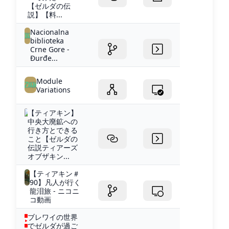
【ゼルダの伝
説】【料...
Nacionalna
biblioteka
Crne Gore -
Đurđe...
Module
Variations
【ティアキン】
中央大廃鉱への
行き方とできる
こと【ゼルダの
伝説ティアーズ
オブザキン...
【ティアキン＃
90】凡人が行く
龍泪旅 - ニコニ
コ動画
ブレワイの世界
でゼルダが過ご