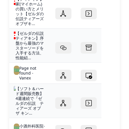
家(マイホーム)
の買い方とメリ
ット【ゼルダの
伝説ティアーズ
オブザキ...
【ゼルダの伝説
ティアキン】序
盤から最強のマ
スターソードを
入手する方法、
性能紹...
Page not
found -
Vanex
【ソフト＆ハー
ド週間販売数】
4週連続で『ゼ
ルダの伝説 テ
ィアーズ オブ
ザ キン...
小酒外科医院-