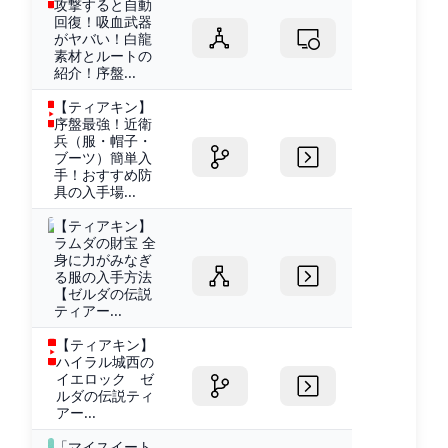
攻撃すると自動
回復！吸血武器
がヤバい！白龍
素材とルートの
紹介！序盤...
【ティアキン】
序盤最強！近衛
兵（服・帽子・
ブーツ）簡単入
手！おすすめ防
具の入手場...
【ティアキン】
ラムダの財宝 全
身に力がみなぎ
る服の入手方法
【ゼルダの伝説
ティアー...
【ティアキン】
ハイラル城西の
イエロック ゼ
ルダの伝説ティ
アー...
「マイスイート