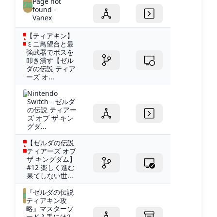
Page not
found -
Vanex
【ティアキン】
ミニ鳥望台と最
強武器でボスを
叩き潰す【ゼル
ダの伝説 ティア
ーズ オ...
Nintendo
Switch - ゼルダ
の伝説 ティアー
ズ オブ ザ キン
グダ...
【ゼルダの伝説
ティアーズ オブ
ザ キングダム】
#12 楽しく進む
果てしない世...
『ゼルダの伝説
ティアキン攻
略』マスターソ
ード入手には2