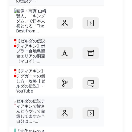
の伝説テ...
画像・写真 山崎
賢人、「キング
ダム」で日本人
初となる「The
Best from...
【ゼルダの伝説
ティアキン】ポ
プラー台地鳥望
台エリアの洞窟
（マヨイ）...
【ティアキン】
デグガーマの倒
し方・攻略【ゼ
ルダの伝説】 -
YouTube
ゼルダの伝説テ
ィアキンで皆さ
んどうやって金
策してますか？
自分は... -...
「古代からのメ