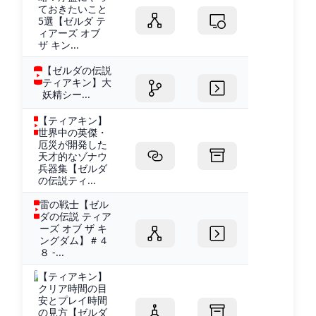
ておきたいこと
5選【ゼルダ テ
ィアーズ オブ
ザ キン...
【ゼルダの伝説
ティアキン】大
妖精シー...
【ティアキン】
世界中の英傑・
厄災が開発した
天才的なゾナウ
兵器集【ゼルダ
の伝説ティ...
雷の戦士【ゼル
ダの伝説 ティア
ーズ オブ ザ キ
ングダム】＃４
８ -...
【ティアキン】
クリア時間の目
安とプレイ時間
の見方【ゼルダ