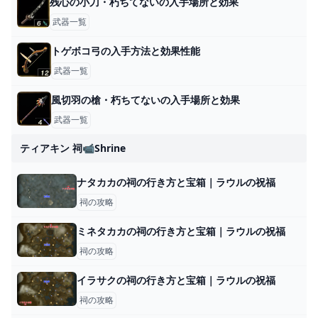
残心の小刀・朽ちてないの入手場所と効果
武器一覧
トゲボコ弓の入手方法と効果性能
武器一覧
風切羽の槍・朽ちてないの入手場所と効果
武器一覧
ティアキン 祠📹shrine
ナタカカの祠の行き方と宝箱｜ラウルの祝福
祠の攻略
ミネタカカの祠の行き方と宝箱｜ラウルの祝福
祠の攻略
イラサクの祠の行き方と宝箱｜ラウルの祝福
祠の攻略