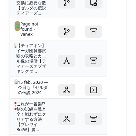
交換に必要な数
【ゼルダの伝説
ティアーズ...
Page not
found -
Vanex
【ティアキン】
イーガ団幹部試
験の攻略とカエ
ル像の場所【テ
ィアーズオブザ
キングダ...
15 feb. 2020 —
今日も『ゼルダ
の伝説 2024
これが一番楽!?
剣の試練を敵と
全く戦わずにク
リアする方法
【ブレワイ
BotW】裏...