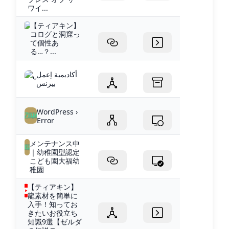
ワイ...
【ティアキン】
コログと洞窟っ
て個性あ
る…？...
أكاديمية إعمل
بيزنس
WordPress ›
Error
メンテナンス中
｜幼稚園型認定
こども園大福幼
稚園
【ティアキン】
龍素材を簡単に
入手！知ってお
きたいお役立ち
知識9選【ゼルダ