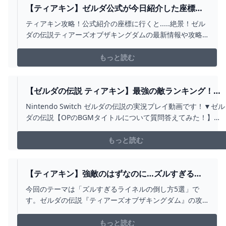
【ティアキン】ゼルダ公式が今日紹介した座標に
行った結果.....【ティアーズオブザキングダム】 -
ティアキン攻略！公式紹介の座標に行くと.....絶景！ゼル
YOUTUBE
ダの伝説ティアーズオブザキングダムの最新情報や攻略
メインのチャンネルです！◆ティアキンおすすめ動画
◆・最新版!!地底の全てが丸わかり15選！
もっと読む
https://youtu.be/OkfTczWAsAg・マスターソード以外の
使用率高い武器5選！https://y...
【ゼルダの伝説 ティアキン】最強の敵ランキング！！
【ティアーズオブザキングダム】PART23 - YOUTUBE
Nintendo Switch ゼルダの伝説の実況プレイ動画です！▼ゼル
ダの伝説【OPのBGMタイトルについて質問答えてみた！】の
動画https://youtu.be/qAL7OFyClHM▼チャンネル登録はこち
らから
もっと読む
http://www.youtube.com/channel/UCO97sHrKMHvQSUbC...
【ティアキン】強敵のはずなのに…ズルすぎるラ
イネルの倒し方5選【ゼルダの伝説ティアーズオブ
今回のテーマは「ズルすぎるライネルの倒し方5選」で
ザキングダム/ティアキン】 - YOUTUBE
す。ゼルダの伝説『ティアーズオブザキングダム』の攻
略動画をあげています。■目次---------------------------------
-00:00 OP00:12 ライネルの基本情報02:55 王道！対ライ
もっと読む