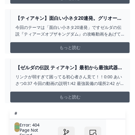
ネル専用武器で倒す05:52 壁に隠れて芋プレイ...
【ティアキン】面白い小ネタ20連発。グリオーク
の炎にハイラルボックリを当てるとどうなる？
今回のテーマは「面白い小ネタ20連発」ですゼルダの伝
【ゼルダの伝説ティアーズオブザキングダム/豆知
説『ティアーズオブザキングダム』の攻略動画をあげて
識】【ゆっくり解説】 - YOUTUBE
います。■お借りしたBGMしゃろう様 おどれグロッケン
シュピールしゃろう様 神隠しの真相しゃろう様 10℃しゃ
もっと読む
ろう様 You and
me(https://www.youtube.com/@Sharou/...
【ゼルダの伝説 ティアキン】最初から最強武器で
初心者でも楽に序盤の攻略をしよう。 無限増殖 テ
リンクが弱すぎて困ってる初心者さん見て！！0:00 あい
ィアーズオブザキングダム TOTK - YOUTUBE
さつ0:37 今回の動画の説明1:42 最強装備の場所2:42 がん
ばり薬の作り方3:44 最強装備の回収ルート7:04 王家の剣
と盾、鋼鉄リザルボウの回収ルート9:49 まとめ#ゼルダの
もっと読む
伝説 #ティアキン #totk
#
Error: 404
Page Not