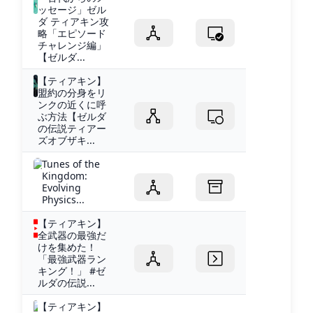
ッセージ」ゼル
ダ ティアキン攻
略「エピソード
チャレンジ編」
【ゼルダ...
【ティアキン】
盟約の分身をリ
ンクの近くに呼
ぶ方法【ゼルダ
の伝説ティアー
ズオブザキ...
Tunes of the
Kingdom:
Evolving
Physics...
【ティアキン】
全武器の最強だ
けを集めた！
「最強武器ラン
キング！」 #ゼ
ルダの伝説...
【ティアキン】