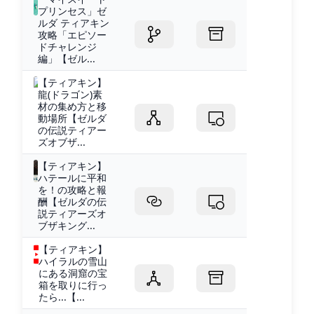
プリンセス」ゼ
ルダ ティアキン
攻略「エピソー
ドチャレンジ
編」【ゼル...
【ティアキン】
龍(ドラゴン)素
材の集め方と移
動場所【ゼルダ
の伝説ティアー
ズオブザ...
【ティアキン】
ハテールに平和
を！の攻略と報
酬【ゼルダの伝
説ティアーズオ
ブザキング...
【ティアキン】
ハイラルの雪山
にある洞窟の宝
箱を取りに行っ
たら...【...