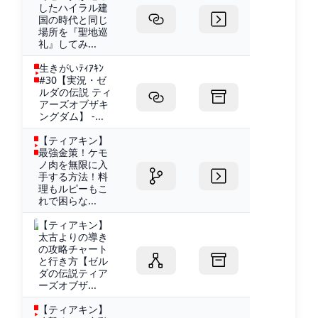
したハイラル建
国の時代と同じ
場所を『聖地巡
礼』してみ...
生きがいﾃｨｱｷﾝ
#30【実況・ゼ
ルダの伝説 ティ
アーズオブザキ
ングダム】 -...
【ティアキン】
最強金策！ケモ
ノ肉を無限に入
手する方法！料
理もルピーもこ
れで困らな...
【ティアキン】
太古よりの導き
の攻略チャート
と行き方【ゼル
ダの伝説ティア
ーズオブザ...
【ティアキン】