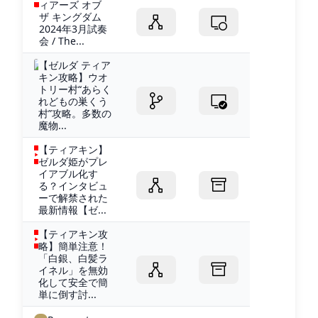
ィアーズ オブ
ザ キングダム
2024年3月試奏
会 / The...
【ゼルダ ティア
キン攻略】ウオ
トリー村“あらく
れどもの巣くう
村”攻略。多数の
魔物...
【ティアキン】
ゼルダ姫がプレ
イアブル化す
る？インタビュ
ーで解禁された
最新情報【ゼ...
【ティアキン攻
略】簡単注意！
「白銀、白髪ラ
イネル」を無効
化して安全で簡
単に倒す討...