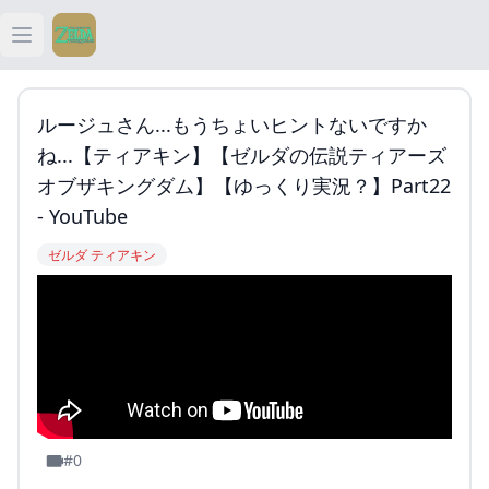
Open main menu
ティアキン
ルージュさん...もうちょいヒントないですか
ティアキン 祠
ね...【ティアキン】【ゼルダの伝説ティアーズ
オブザキングダム】【ゆっくり実況？】part22
ティアキン 武器
- YouTube
ゼルダ ティアキン
ティアキン 攻略
#0