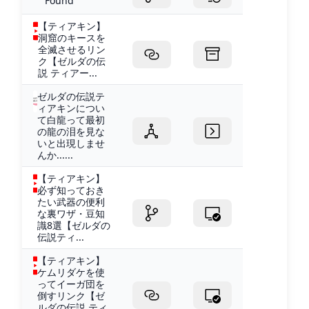
Found
【ティアキン】
洞窟のキースを
全滅させるリン
ク【ゼルダの伝
説 ティアー...
ゼルダの伝説テ
ィアキンについ
て白龍って最初
の龍の泪を見な
いと出現しませ
んか......
【ティアキン】
必ず知っておき
たい武器の便利
な裏ワザ・豆知
識8選【ゼルダの
伝説ティ...
【ティアキン】
ケムリダケを使
ってイーガ団を
倒すリンク【ゼ
ルダの伝説 ティ