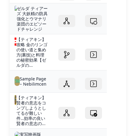
ゼルダ ティアー
ズ 大妖精の防具
強化とウマナリ
楽団のエピソー
ドチャレンジ
【ティアキン】
攻略 金のリンゴ
の使い道と集め
方(裏技)と料理
の秘密効果【ゼ
ルダの...
Sample Page
– Nebilimcen
【ティアキン】
賢者の意志をコ
ンプしようとし
てるが難しい
件…効率の良い
賢者の意志の...
実写映画版