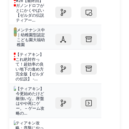
#26【最終回】
ガノンドロフが
とにかくやばい
【ゼルダの伝説
ティアー...
メンテナンス中
｜幼稚園型認定
こども園大福幼
稚園
【ティアキン】
これ絶対作っ
て！超効率の良
い地下の進め方
完全版【ゼルダ
の伝説】 -...
【ティアキン】
今更始めたけど
敵強いな。序盤
はやや死にゲ
ー。 – ゲーム攻
略の...
ティアキン攻
略：序盤にやっ