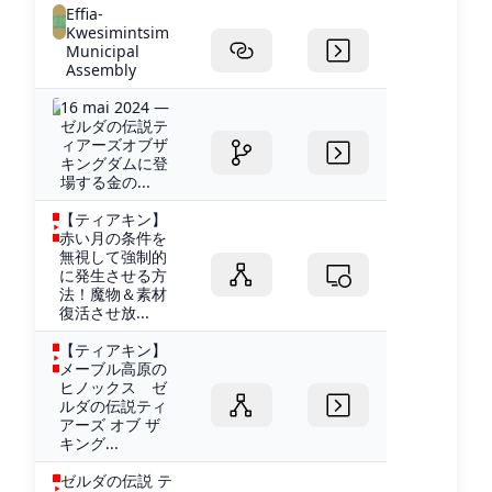
Effia-
Kwesimintsim
Municipal
Assembly
16 mai 2024 —
ゼルダの伝説テ
ィアーズオブザ
キングダムに登
場する金の...
【ティアキン】
赤い月の条件を
無視して強制的
に発生させる方
法！魔物＆素材
復活させ放...
【ティアキン】
メーブル高原の
ヒノックス ゼ
ルダの伝説ティ
アーズ オブ ザ
キング...
ゼルダの伝説 テ