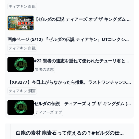
ティアキン 白龍
【ゼルダの伝説 ティアーズ オブ ザ キングダム #15】ティアキン祠攻略！意味ありげな謎のギミックを発見(祠攻略編 part 9)【やり残しゲーム実況 】 - YouTube
画像ページ (5/12) 『ゼルダの伝説 ティアキン』UTコレクションが発売中、ラインアップ一挙紹介。白龍の瞳から落ちる泪が印象的 ゲーム・エンタメ最新情報のファミ通.com
ティアキン 白龍
#22 賢者の遺志を重ねて使われたチューリ君と行くお話 その２０後編（異次元チューリ君とふしぎなふしぎな - pixiv
賢者の遺志
【XP3277】今日上がらなかったら撤退。ラストワンチャンスXマッチ【スプラトゥーン3/初見さんコメント大歓迎】 - YouTube
ティアキン 洞窟
ゼルダの伝説 ティアーズ オブ ザ キングダム (Switch)の関連情報 ゲーム・エンタメ最新情報のファミ通.com
ティアーズ オブ
白龍の素材 龍岩石って使えるの？#ゼルダの伝説