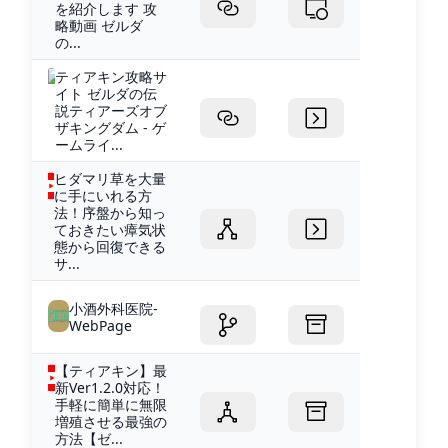
を紹介します 攻
略動画 ゼルダ
の...
ティアキン攻略サ
イト ゼルダの伝
説ティアーズオブ
ザキングダム - ゲ
ームライ...
ヒダマリ草を大量
に手にいれる方
法！序盤から知っ
ておきたい瘴気状
態から回復できる
サ...
小酒外科医院-
WebPage
【ティアキン】最
新Ver1.2.0対応！
手軽に簡単に無限
増殖させる最強の
方法【ゼ...