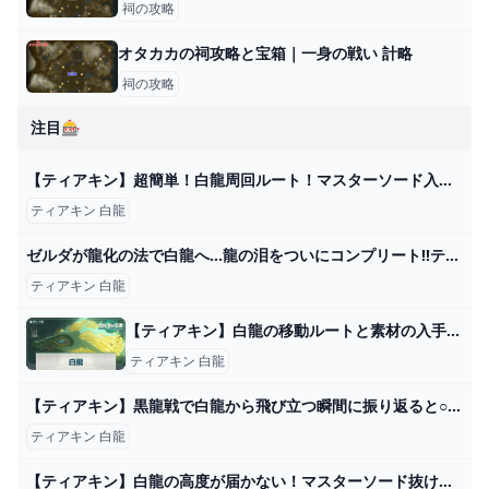
祠の攻略
オタカカの祠攻略と宝箱｜一身の戦い 計略
祠の攻略
注目🎰
【ティアキン】超簡単！白龍周回ルート！マスターソード入手が楽になるチャレンジ！【ゼルダの伝説】 - YouTube
ティアキン 白龍
ゼルダが龍化の法で白龍へ…龍の泪をついにコンプリート!!ティアキン最速実況Part91【ゼルダの伝説 ティアーズ オブ ザ キングダム】 - YouTube
ティアキン 白龍
【ティアキン】白龍の移動ルートと素材の入手方法【ゼルダの伝説ティアーズオブザキングダム】 - 神ゲー攻略
ティアキン 白龍
【ティアキン】黒龍戦で白龍から飛び立つ瞬間に振り返ると○○らしいので見に行ってみたら...【ゼルダの伝説 ティアーズ オブ ザ キングダム / 検証】 - YouTube
ティアキン 白龍
【ティアキン】白龍の高度が届かない！マスターソード抜けない！ 令和の知恵袋