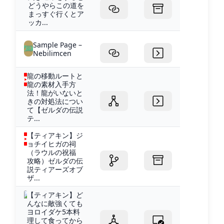
どうやらこの道を
まっすぐ行くとア
ッカ...
Sample Page –
Nebilimcen
龍の移動ルートと
龍の素材入手方
法！龍がいないと
きの対処法につい
て【ゼルダの伝説
テ...
【ティアキン】ジ
ョチイヒガの祠
（ラウルの祝福
攻略）ゼルダの伝
説ティアーズオブ
ザ...
【ティアキン】ど
んなに敵強くても
ヨロイダケ5本料
理して食ってから