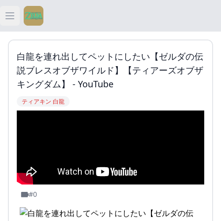
Open main menu
ティアキン
白龍を連れ出してペットにしたい【ゼルダの伝
ティアキン 祠
説ブレスオブザワイルド】【ティアーズオブザ
キングダム】 - YouTube
ティアキン 武器
ティアキン 白龍
ティアキン 攻略
#0