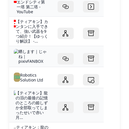
エンドシティ第
一塔 第二塔 -
YouTube
【ティアキン】カ
ンタンに入手でき
て、強い武器を9
つ紹介！【ゆっく
り解説】 -...
晒します｜じゃ
ね｜
pixivFANBOX
Robotics
Solution Ltd
【ティアキン】龍
の泪の最後の記憶
のところの姫しず
か全部取ってしま
ったせいで赤い
月...
ティアキン：龍の