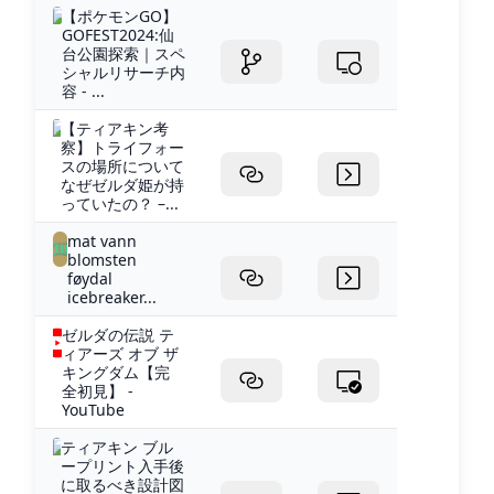
【ポケモンGO】
GOFEST2024:仙
台公園探索｜スペ
シャルリサーチ内
容 - ...
【ティアキン考
察】トライフォー
スの場所について
なぜゼルダ姫が持
っていたの？ –...
mat vann
blomsten
føydal
icebreaker...
ゼルダの伝説 テ
ィアーズ オブ ザ
キングダム【完
全初見】 -
YouTube
ティアキン ブル
ープリント入手後
に取るべき設計図