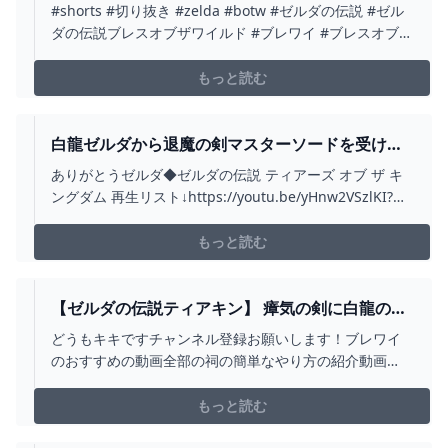
ティアーズオブザキングダム #ティアキン -
#shorts #切り抜き #zelda #botw #ゼルダの伝説 #ゼル
YOUTUBE
ダの伝説ブレスオブザワイルド #ブレワイ #ブレスオブザ
ワイルド #ゼルダの伝説ティアーズオブザキングダム #テ
ィアキン#ゲーム実況 #ゲーム配信
もっと読む
白龍ゼルダから退魔の剣マスターソードを受け取
ろう!!大魔王ガノンドロフを倒す唯一の希望!!ティ
ありがとうゼルダ◆ゼルダの伝説 ティアーズ オブ ザ キ
アキン最速実況PART100【ゼルダの伝説 ティアー
ングダム 再生リスト↓https://youtu.be/yHnw2VSzlKI?
ズ オブ ザ キングダム】 - YOUTUBE
list=PLSszGF__n8Ssi1wn8WlhjWto075w6yARn◆ゼルダ
の伝説 ブレス オブ ザ ワイルド 再生リスト
もっと読む
↓https://youtu.be/dtIA2...
【ゼルダの伝説ティアキン】 瘴気の剣に白龍の角
をスクラビルドしてみた - YOUTUBE
どうもキキですチャンネル登録お願いします！ブレワイ
のおすすめの動画全部の祠の簡単なやり方の紹介動画
https://youtu.be/hGqJ96rgz_wBTBや WBなどの解説
https://youtu.be/7t5vjKXjM40ゾナウの正体とその根拠の
もっと読む
説明動画https://youtu.be/A-PjEe...