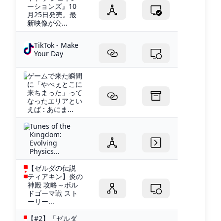
ーションズ』10
月25日発売。最
新映像が公...
TikTok - Make
Your Day
ゲームで来た瞬間
に「やべぇとこに
来ちまった」って
なったエリアとい
えば : あにま...
Tunes of the
Kingdom:
Evolving
Physics...
【ゼルダの伝説
ティアキン】炎の
神殿 攻略～ボル
ドゴーマ戦 スト
ーリー...
【#2】「ゼルダ