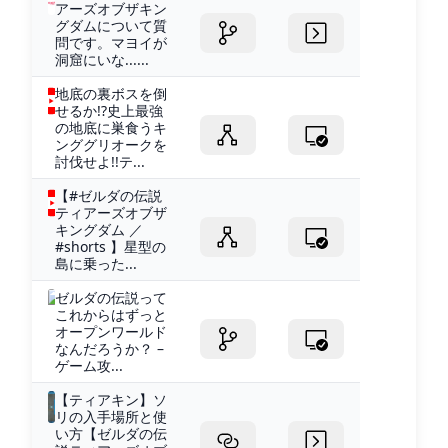
アーズオブザキン
グダムについて質
問です。マヨイが
洞窟にいな......
地底の裏ボスを倒
せるか!?史上最強
の地底に巣食うキ
ンググリオークを
討伐せよ!!テ...
【#ゼルダの伝説
ティアーズオブザ
キングダム ／
#shorts 】星型の
島に乗った...
ゼルダの伝説って
これからはずっと
オープンワールド
なんだろうか？ –
ゲーム攻...
【ティアキン】ソ
リの入手場所と使
い方【ゼルダの伝