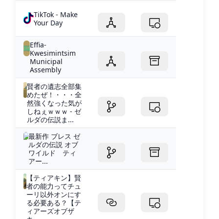
TikTok - Make
Your Day
Effia-
Kwesimintsim
Municipal
Assembly
賢者の遺志全部集
めたぜ！・・・全
然強くなった気が
しねぇｗｗｗ - ゼ
ルダの伝説ま...
最新作 ブレス ゼ
ルダの伝説 オブ
ワイルド ティ
アー...
【ティアキン】賢
者の能力ってチュ
ーリ以外オンにす
る必要ある？【テ
ィアーズオブザ