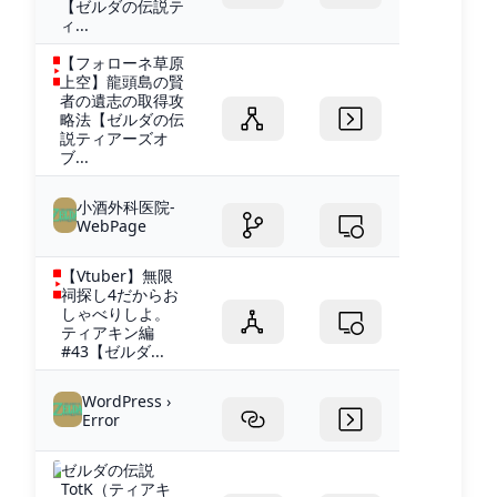
【ゼルダの伝説テ
ィ...
【フォローネ草原
上空】龍頭島の賢
者の遺志の取得攻
略法【ゼルダの伝
説ティアーズオ
ブ...
小酒外科医院-
WebPage
【Vtuber】無限
祠探し4だからお
しゃべりしよ。
ティアキン編
#43【ゼルダ...
WordPress ›
Error
ゼルダの伝説
TotK（ティアキ