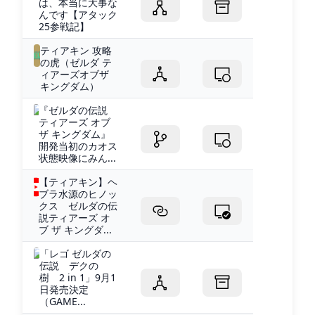
は、本当に大事な
んです【アタック
25参戦記】
ティアキン 攻略
の虎（ゼルダ テ
ィアーズオブザ
キングダム）
『ゼルダの伝説
ティアーズ オブ
ザ キングダム』
開発当初のカオス
状態映像にみん...
【ティアキン】ヘ
ブラ水源のヒノッ
クス ゼルダの伝
説ティアーズ オ
ブ ザ キングダ...
「レゴ ゼルダの
伝説 デクの
樹 2 in 1」9月1
日発売決定
（GAME...