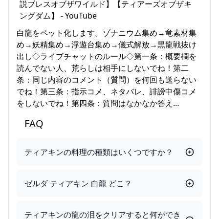
白龍をペット化します。ゾナニウム集め→竜素材集
め→妖精集め→浮遊台集め→儀式解放→黒龍戦抜け
出し◇ライブチャットのルール◇第一条：概要欄を
読んでない人、荒らしは相手にしないでね！第二
条：同じ内容のコメント（質問）を何回も送らない
でね！第三条：指示コメ、ネタバレ、誹謗中傷コメ
をしないでね！第四条：質問はなかなか答え…
FAQ
ティアキンの料理の種類はいくつですか？
ゼルダ ティアキン 白龍 どこ？
ティアキンの龍の泪をクリアすると何ができ