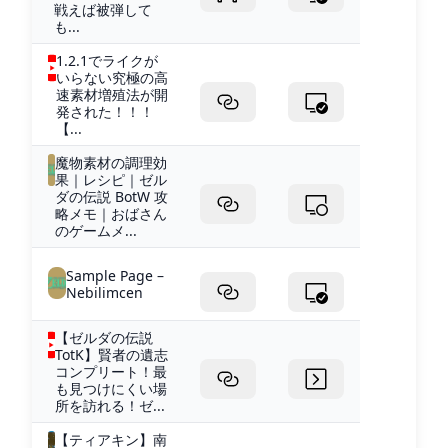
戦えば被弾して
も...
1.2.1でライクが
いらない究極の高
速素材増殖法が開
発された！！！
【...
魔物素材の調理効
果｜レシピ｜ゼル
ダの伝説 BotW 攻
略メモ｜おばさん
のゲームメ...
Sample Page –
Nebilimcen
【ゼルダの伝説
TotK】賢者の遺志
コンプリート！最
も見つけにくい場
所を訪れる！ゼ...
【ティアキン】︎南