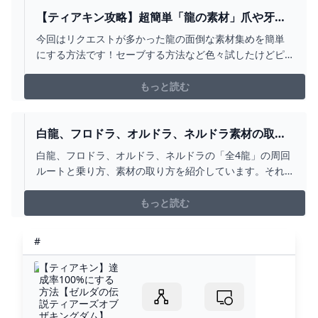
【ティアキン攻略】超簡単「龍の素材」爪や牙を
落とさずに簡単に取る方法を紹介します【ティア
今回はリクエストが多かった龍の面倒な素材集めを簡単
ーズオブザキングダム】 - YOUTUBE
にする方法です！セーブする方法など色々試したけどピ
ンとこなくてこの方法に辿り着きましたかなり強引です
がよかったら参考にしてみてください！地底ライネル全
もっと読む
てフリーズさせて簡単に討伐する方法
https://youtu.be/EH-ysE5YNGk獣神の弓を入手できる簡
単...
白龍、フロドラ、オルドラ、ネルドラ素材の取り
方、周回ルートと乗り方 「全4龍」 角 牙のか
白龍、フロドラ、オルドラ、ネルドラの「全4龍」の周回
けら 爪 うろこ 龍岩石 待機場所 注意点
ルートと乗り方、素材の取り方を紹介しています。それ
攻略 ゼルダの伝説 ティアーズ オブ ザ キング
ぞれの龍での注意点を紹介し、角、牙のかけら、爪、う
ダム ティアキン - YOUTUBE
ろこ、龍岩石を実際に取っています。0:00 挨拶、進め
もっと読む
方0:22 全ての龍の共通点、あると楽なもの1:13 白龍
の周回ルートと白龍に乗る方法、高度が変わる条件2:...
#
【ティアキン】達
成率100%にする
方法【ゼルダの伝
説ティアーズオブ
ザキングダム】...