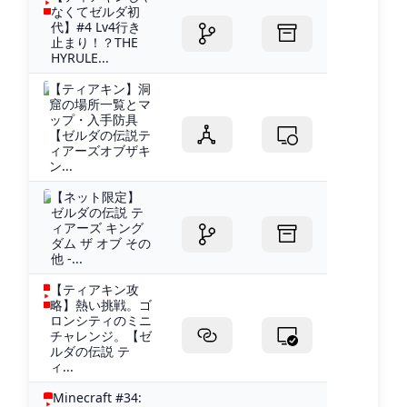
なくてゼルダ初
代】#4 Lv4行き
止まり！？THE
HYRULE...
【ティアキン】洞
窟の場所一覧とマ
ップ・入手防具
【ゼルダの伝説テ
ィアーズオブザキ
ン...
【ネット限定】
ゼルダの伝説 テ
ィアーズ キング
ダム ザ オブ その
他 -...
【ティアキン攻
略】熱い挑戦。ゴ
ロンシティのミニ
チャレンジ。【ゼ
ルダの伝説 テ
ィ...
Minecraft #34: