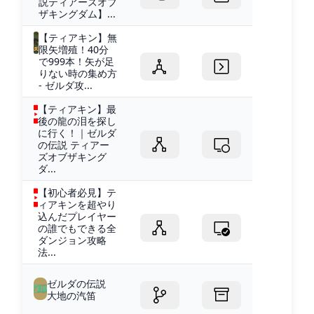
説ティアーズオブ
ザキングダム】...
【ティアキン】無
限矢増殖！40分
で999本！矢が足
りない時の集め方
- ゼルダ攻...
【ティアキン】最
後の龍の泪を探し
に行く！｜ゼルダ
の伝説 ティアー
ズオブザキング
ダ...
【初心者必見】テ
ィアキンを超やり
込んだプレイヤー
の誰でもできる全
ダンジョン攻略
法...
ゼルダの伝説
大地の汽笛