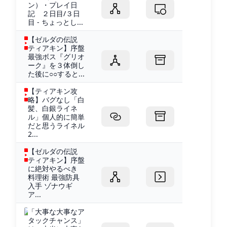
ン）・プレイ日
記 ２日目/３日
目 - ちょっとし...
【ゼルダの伝説
ティアキン】序盤
最強ボス『グリオ
ーク』を３体倒し
た後に○○すると...
【ティアキン攻
略】バグなし「白
髪、白銀ライネ
ル」個人的に簡単
だと思うライネル
2...
【ゼルダの伝説
ティアキン】序盤
に絶対やるべき
料理術 最強防具
入手 ゾナウギ
ア...
「大事な大事なア
タックチャンス」