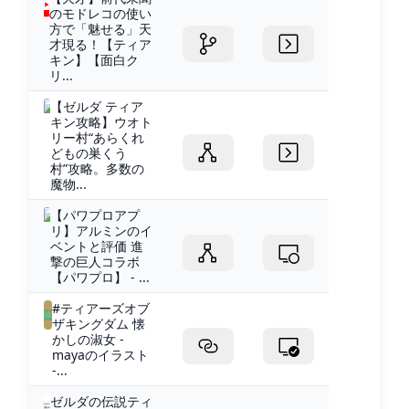
のモドレコの使い
方で「魅せる」天
才現る！【ティア
キン】【面白ク
リ...
【ゼルダ ティア
キン攻略】ウオト
リー村“あらくれ
どもの巣くう
村”攻略。多数の
魔物...
【パワプロアプ
リ】アルミンのイ
ベントと評価 進
撃の巨人コラボ
【パワプロ】 - ...
#ティアーズオブ
ザキングダム 懐
かしの淑女 -
mayaのイラスト
-...
ゼルダの伝説ティ