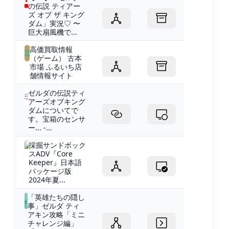
の伝説 ティアー
ズ オブ ザ キング
ダム」実況♡ 〜
巨大扇風機で...
高価買取情報
（ゲーム） 古本
市場 ふるいち店
舗情報サイト
ゼルダの伝説ティ
アーズオブキング
ダムについてで
す。宝箱のセンサ
ー... -...
採掘サンドボック
スADV『Core
Keeper』日本語
パッケージ版
2024年夏...
「英雄たちの隠し
事」ゼルダ ティ
アキン攻略「ミニ
チャレンジ編」