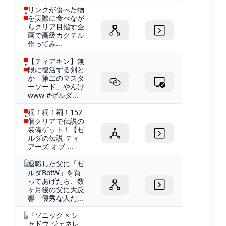
リンクが食べた物
を実際に食べなが
らクリア目指す企
画で高級カクテル
作ってみ...
【ティアキン】無
限に復活する剣と
か「第二のマスタ
ーソード」やんけ
www #ゼルダ...
祠！祠！祠！152
個クリアで伝説の
装備ゲット！【ゼ
ルダの伝説 ティ
アーズ オブ ...
退職した父に「ゼ
ルダBotW」を買
ってあげたら、数
ヶ月後の父に大反
響「優秀な人だ...
『ソニック × シ
ャドウ ジェネレ