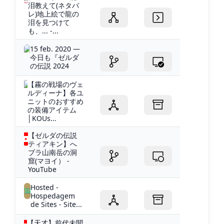
泪教えて(ネタバ
レ)地上絵で龍の
泪を見つけて
も、... -...
15 feb. 2020 —
今日も『ゼルダ
の伝説 2024
【霧の戦場のヴェ
ルディーナ】各ユ
ニットのおすすめ
の装備アイテム
│KOUs...
【ゼルダの伝説
ティアキン】へ
ブラ山南岳の洞
窟(マヨイ） -
YouTube
Hosted -
Hospedagem
de Sites - Site...
【天才】前代未聞