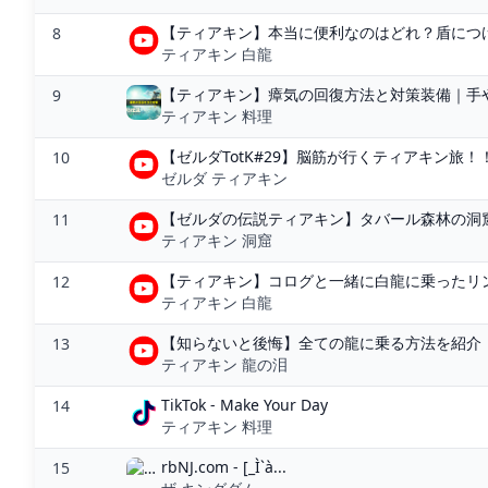
【ティアキン】本当に便利なのはどれ？盾につけた
8
ティアキン 白龍
【ティアキン】瘴気の回復方法と対策装備｜手やフ
9
ティアキン 料理
【ゼルダTotK#29】脳筋が行くティアキン旅！！
10
ゼルダ ティアキン
【ゼルダの伝説ティアキン】タバール森林の洞窟(マヨ
11
ティアキン 洞窟
【ティアキン】コログと一緒に白龍に乗ったリンク
12
ティアキン 白龍
【知らないと後悔】全ての龍に乗る方法を紹介【
13
ティアキン 龍の泪
TikTok - Make Your Day
14
ティアキン 料理
rbNJ.com - [_Ì`à...
15