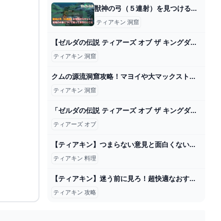
獣神の弓（５連射）を見つける究極の宝箱ガイド【ティアキン攻略】 とあるゲームブログの軌跡
ティアキン 洞窟
【ゼルダの伝説 ティアーズ オブ ザ キングダム】#112 祠を全部クリアしたい！ - YouTube
ティアキン 洞窟
クムの源流洞窟攻略！マヨイや大マックストリュフの場所 #ティアキン #ゼルダの伝説ティアーズオブザキングダム #解説動画 #へブラ地方 #へブラ山脈 #リトの村方面 - YouTube
ティアキン 洞窟
「ゼルダの伝説 ティアーズ オブ ザ キングダム」より「 2024
ティアーズ オブ
【ティアキン】つまらない意見と面白くないクソゲー評価と賛否出るのか考える【ゼルダの伝説ティアーズオブザキングダム】 - 【遊戯王 最新情報】まいログ:遊戯王TCGやトレンド情報まとめ
ティアキン 料理
【ティアキン】迷う前に見ろ！超快適なおすすめ攻略ルートまとめ！ - YouTube
ティアキン 攻略