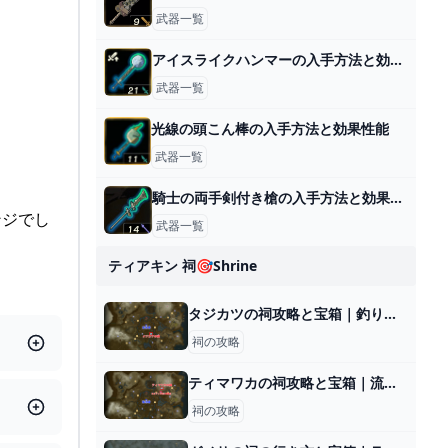
武器一覧
アイスライクハンマーの入手方法と効果性能
武器一覧
光線の頭こん棒の入手方法と効果性能
武器一覧
騎士の両手剣付き槍の入手方法と効果性能
ンジでし
武器一覧
ティアキン 祠🎯shrine
タジカツの祠攻略と宝箱｜釣り合うかたち
祠の攻略
ティマワカの祠攻略と宝箱｜流れに逆らって
祠の攻略