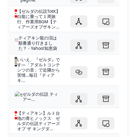
【ゼルダの伝説TotK】
白龍に乗って１周旅
行、作業用BGM【テ
ィアーズオブザキン...
ティアキン龍の泪は
順番通り行きまし
た？ - Yahoo!知恵袋
いいえ、『ゼルダ』で
す―「アダルトコンテ
ンツの音」で近隣から
苦情…毎日『ティア
キ...
ゼルダの伝説 ティ
アー...
【ティアキン】ルト台
地の青ヒノックス ゼ
ルダの伝説ティアーズ
オブ ザ キングダ...