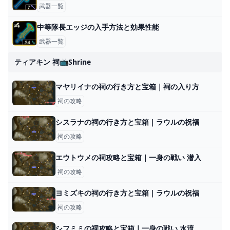
武器一覧
中等隊長エッジの入手方法と効果性能
武器一覧
ティアキン 祠📺shrine
マヤリイナの祠の行き方と宝箱｜祠の入り方
祠の攻略
シスラナの祠の行き方と宝箱｜ラウルの祝福
祠の攻略
エウトウメの祠攻略と宝箱｜一身の戦い 潜入
祠の攻略
ヨミズキの祠の行き方と宝箱｜ラウルの祝福
祠の攻略
シフミミの祠攻略と宝箱｜一身の戦い 水流