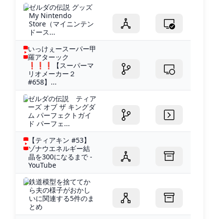
ゼルダの伝説 グッズ
My Nintendo
Store（マイニンテン
ドース...
いっけぇースーパー甲
羅アターック
❗️❗️❗️【スーパーマ
リオメーカー２
#658】...
ゼルダの伝説 ティア
ーズ オブ ザ キングダ
ム パーフェクトガイ
ド パーフェ...
【ティアキン #53】
ゾナウエネルギー結
晶を300になるまで -
YouTube
鉄道模型を捨ててか
ら夫の様子がおかし
いに関連する5件のま
とめ