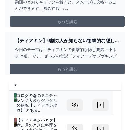
動画のとおりギミックを解くと、スムーズに攻略するこ
ザキングダム】【ティアキン】【TOTK】【ゼル
とができます。風の神殿 →
ダ】 - YOUTUBE
https://youtu.be/0WFLJ0zfsmk炎の神殿 →
https://youtu.be/e4fS-YrM_xY水の神殿 →
もっと読む
https://youtu.be/VXKe9ur8Flc雷の神殿 →
https://youtu...
【ティアキン】9割の人が知らない衝撃的な隠し要
素・小ネタ15選【ゼルダの伝説ティアーズオブザ
今回のテーマは「ティアキンの衝撃的な隠し要素・小ネ
キングダム/豆知識】【ゆっくり解説】 -
タ15選」です。ゼルダの伝説『ティアーズオブザキング
YOUTUBE
ダム』の攻略動画をあげています。■お借りしたBGMしゃ
ろう様 おどれグロッケンシュピールしゃろう様 神隠しの
もっと読む
真相しゃろう様 10℃しゃろう様 You and
me(https://www.youtube....
#
コログの森のミニチャ
レンジ大きなグルグル
の解説【ティアキン攻
略】 とある...
【ティアキン小ネタ】
赤い月のときに料理を
すると大成功に！【ゼ