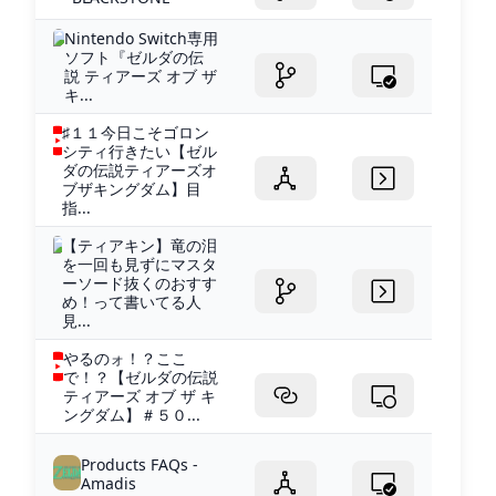
Nintendo Switch専用
ソフト『ゼルダの伝
説 ティアーズ オブ ザ
キ...
♯１１今日こそゴロン
シティ行きたい【ゼル
ダの伝説ティアーズオ
ブザキングダム】目
指...
【ティアキン】竜の泪
を一回も見ずにマスタ
ーソード抜くのおすす
め！って書いてる人
見...
やるのォ！？ここ
で！？【ゼルダの伝説
ティアーズ オブ ザ キ
ングダム】＃５０...
Products FAQs -
Amadis