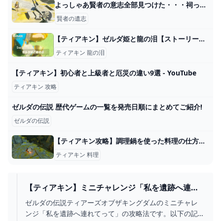
よっしゃあ賢者の意志全部見つけた・・・祠って空だけでいくつあるの？？ - ゼルダの伝説まとめ速報｜ティアキン｜ブレワイ
賢者の遺志
【ティアキン】ゼルダ姫と龍の泪【ストーリーネタバレ考察】
ティアキン 龍の泪
【ティアキン】初心者と上級者と厄災の違い9選 - YouTube
ティアキン 攻略
ゼルダの伝説 歴代ゲームの一覧を発売日順にまとめてご紹介!
ゼルダの伝説
【ティアキン攻略】調理鍋を使った料理の仕方とその効果【ゼルダティアーズオブザキングダム】│KOUs gameplay guide
ティアキン 料理
【ティアキン】ミニチャレンジ「私を遺跡へ連れ
てって」 攻略【ゼルダの伝説】 - YOUTUBE
ゼルダの伝説ティアーズオブザキングダムのミニチャレ
ンジ「私を遺跡へ連れてって」の攻略法です。以下の記