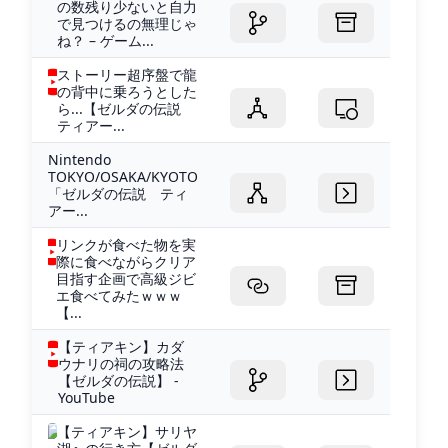
の数残り少ないと自力
で見つけるの無理じゃ
ね？ – ゲーム...
ストーリー超序盤で龍
の背中に乗ろうとした
ら...【ゼルダの伝説
ティアー...
Nintendo
TOKYO/OSAKA/KYOTO
「ゼルダの伝説 ティ
アー...
リンクが食べた物を実
際に食べながらクリア
目指す企画で高級ジビ
エ食べてみたｗｗｗ
【...
【ティアキン】カダ
ウナリの祠の攻略法
【ゼルダの伝説】 -
YouTube
【ティアキン】サリヤ