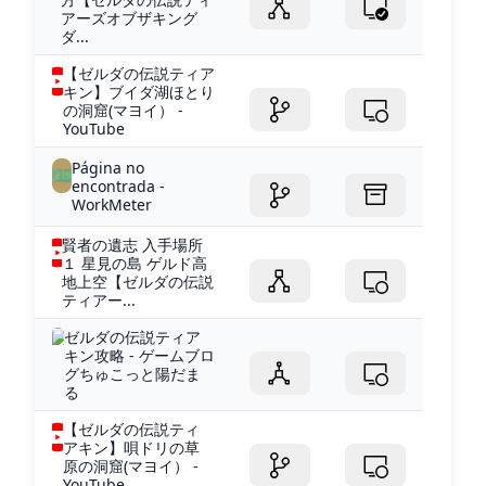
アーズオブザキング
ダ...
【ゼルダの伝説ティア
キン】ブイダ湖ほとり
の洞窟(マヨイ） -
YouTube
Página no
encontrada -
WorkMeter
賢者の遺志 入手場所
１ 星見の島 ゲルド高
地上空【ゼルダの伝説
ティアー...
ゼルダの伝説ティア
キン攻略 - ゲームブロ
グちゅこっと陽だま
る
【ゼルダの伝説ティ
アキン】唄ドリの草
原の洞窟(マヨイ） -
YouTube