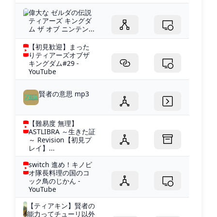
偉大な ゼルダの伝説
ティアーズ キングダ
ム ザ オブ ニンテン...
【初見歓迎】まった
りティアーズオブザ
キングダム#29 -
YouTube
賢者の意思 mp3
【難易度 無理】
ASTLIBRA ～生きた証
～ Revision【初見プ
レイ】...
switch 進め！キノピ
オ隊長料理の国のコ
ック鳥のじかん -
YouTube
【ティアキン】賢者の
能力ってチューリ以外