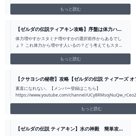
事で詳細な解説を行っています。
https://gamepedia.jp/zelda-totk/challenges/12178
もっと読む
【ゼルダの伝説ティアキン攻略】序盤は体力ハー
ト増やしたほうがいいのか悩む。すぐ死ぬ。 – ゲ
体力増やすかスタミナ増やすかの選択前作からあるでし
ーム攻略のかけら
ょ？ これ体力から増やす人いるの？どう考えてもスタミ
ナ増やすでしょ スタミナ無いと色々煩わしいしさ 選択式
になってる意味ないよこれ 空島だと問答無用で体力増や
もっと読む
されたぞ マスターソード抜くのに
【クサヨシの秘密】攻略【ゼルダの伝説 ティアーズ オブ
ム ティアキン】 - YOUTUBE
素直になれない。【メンバー登録はこちら】
https://www.youtube.com/channel/UCy8RMsojNuQw_rCeo
ャンネル登録はこちら】http://www.youtube.com/subscription
add_user=greennicoyo...
もっと読む
【ゼルダの伝説 ティアキン】水の神殿 簡単攻略
手順（鍵 全4個）【ゼルダの伝説 ティアーズオブ