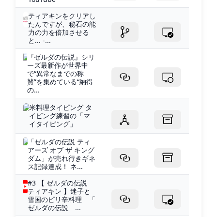
ティアキンをクリアし
たんですが、秘石の能
力の力を倍加させる
と... -...
『ゼルダの伝説』シリ
ーズ最新作が世界中
で“異常なまでの称
賛”を集めている“納得
の...
米料理タイピング タ
イピング練習の「マ
イタイピング」
「ゼルダの伝説 ティ
アーズ オブ ザ キング
ダム」が売れ行きギネ
ス記録達成！ ネ...
#3 【 ゼルダの伝説
ティアキン 】迷子と
雪国のピリ辛料理 「
ゼルダの伝説 ...