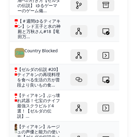
湖への行き方【ゼルダ
の伝説】 ゆるゲーマ
ーのゲーム備...
【＃週間ゆるティアキ
ン】シド王子と水の神
殿と万秋さん#18【竜
田万...
Country Blocked
【ゼルダの伝説 #20】
ティアキンの再現料理
を食べる生活の方が普
段より良いもの食...
【ティアキン】ぶっ壊
れ武器！七宝のナイフ
最強スクラビルド4
選！【ゼルダの伝
説】...
【ティアキン】ルージ
ュの声優と能力の使い
方【ゼルダの伝説ティ