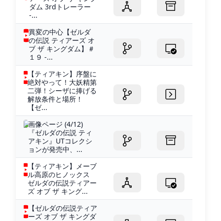
ダム 3rdトレーラー
-...
異変の中心【ゼルダ
の伝説 ティアーズ オ
ブ ザ キングダム】＃
１９ -...
【ティアキン】序盤に
絶対やって！大妖精第
二弾！シーザに捧げる
解放条件と場所！
【ゼ...
画像ページ (4/12)
『ゼルダの伝説 ティ
アキン』UTコレクシ
ョンが発売中、...
【ティアキン】メーブ
ル高原のヒノックス
ゼルダの伝説ティアー
ズ オブ ザ キング...
【ゼルダの伝説ティア
ーズ オブ ザ キングダ