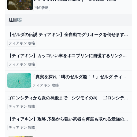
祠の攻略
注目🎼
【ゼルダの伝説 ティアキン】全自動でグリオークを倒せます。序盤でも初心者でもOK 最強ゾナウギア 大砲 ティアーズオブザキングダム Totk - YouTube
ティアキン 攻略
【ティアキン】カッコいい車をボコブリンに自慢するリンク【ゼルダの伝説 ティアーズ オブ ザ キングダム】 - YouTube
ティアキン 攻略
「真実を探れ！噂のゼルダ姫！！」ゼルダ ティアキン攻略「エピソードチャレンジ編」【ゼルダの伝説ティアーズオブザキングダム攻略】 GameGamingGames
ティアキン 攻略
ゴロンシティから炎の神殿まで シツモイの祠 ゴロンシティのユン坊① デスマウンテン ボス戦 イルバジア 地底 攻略 ゼルダの伝説 ティアーズ オブ ザ キングダム メインチャレンジ ティアキン ㉒ - YouTube
ティアキン 攻略
【ティアキン】攻略 序盤から強い武器を何度も取れる最強の無限ループ裏技【ゼルダの伝説 ティアーズ オブ ザ キングダム】 - YouTube
ティアキン 攻略