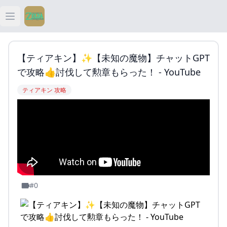
Open main menu
ティアキン
【ティアキン】✨【未知の魔物】チャットGPT
ティアキン 祠
で攻略👍討伐して勲章もらった！ - YouTube
ティアキン 攻略
ティアキン 武器
ティアキン 攻略
#0