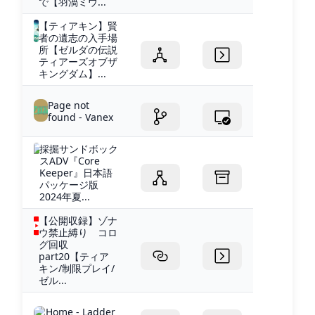
で【羽渦ミウ...
【ティアキン】賢
者の遺志の入手場
所【ゼルダの伝説
ティアーズオブザ
キングダム】...
Page not
found - Vanex
採掘サンドボック
スADV『Core
Keeper』日本語
パッケージ版
2024年夏...
【公開収録】ゾナ
ウ禁止縛り コロ
グ回収
part20【ティア
キン/制限プレイ/
ゼル...
Home - Ladder