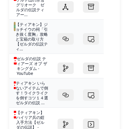
グリオーク ゼ
ルダの伝説ティ
アー...
【ティアキン】ジ
ョチイウの祠「引
き抜く度胸」攻略
と宝箱の取り方
【ゼルダの伝説テ
ィ...
ゼルダの伝説 テ
ィアーズ オブ ザ
キングダム -
YouTube
ティアキン いら
ないアイテムで倒
す！ライクライク
を倒すコツ１４選
ゼルダの伝説 ...
【ティアキン】
ハイリア兵の鎧
入手方法【ゼル
ダの伝説】 -