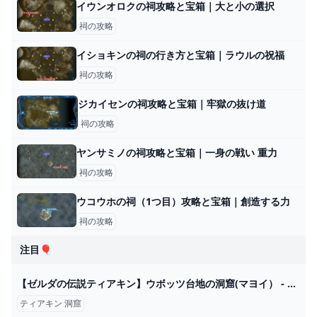
イウンオロクの祠攻略と宝箱｜大と小の選択
祠の攻略
イショキンの祠の行き方と宝箱｜ラウルの祝福
祠の攻略
ジカイセンの祠攻略と宝箱｜牢獄の抜け道
祠の攻略
ヤンサミノの祠攻略と宝箱｜一身の戦い 重力
祠の攻略
ウコウホの祠（1つ目）攻略と宝箱｜創造する力
祠の攻略
注目🎈
【ゼルダの伝説ティアキン】ウボッツ台地の洞窟(マヨイ） - YouTube
ティアキン 洞窟