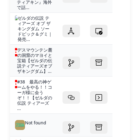
ティアキン』海外
で話...
ゼルダの伝説 テ
ィアーズ オブ ザ
キングダム ソー
ドピック＆グミ｜
発売...
デスマウンテン麓
の洞窟のマヨイと
宝箱【ゼルダの伝
説ティアーズオブ
ザキングダム】...
#38 最高の神ゲ
ームをやる！！コ
ーガ様に会う
ぞ！！【ゼルダの
伝説 ティアーズ
...
Not found