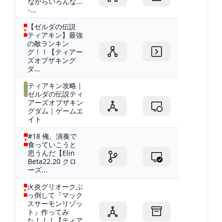
ながらいろんな...
-...
【ゼルダの伝説
ティアキン】最強
の敵ランキン
グ！！【ティアー
ズオブザキング
ダ...
ティアキン攻略｜
ゼルダの伝説ティ
アーズオブザキン
グダム｜ゲームエ
イト
#18 俺、演奏で
食っていこうと
思うんだ【Elin
Beta22.20 クロ
ーズ...
火炎グリオークぶ
っ倒して『マック
スサーモンリゾッ
ト』作ってみ
た！！！【ティア