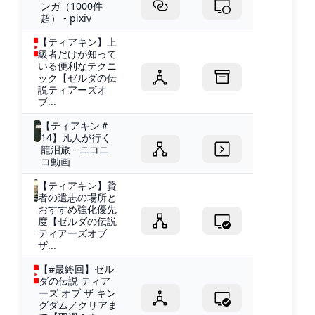
ンガ（1000件
超） - pixiv
【ティアキン】上
級者だけが知って
いる便利なテクニ
ック【ゼルダの伝
説ティアーズオ
ブ...
【ティアキン＃
14】凡人が行く
龍泪旅 - ニコニ
コ動画
【ティアキン】賢
者の遺志の場所と
おすすめ強化優先
度【ゼルダの伝説
ティアーズオブ
ザ...
【#最終回】ゼル
ダの伝説 ティア
ーズ オブ ザ キン
グダム／クリアま