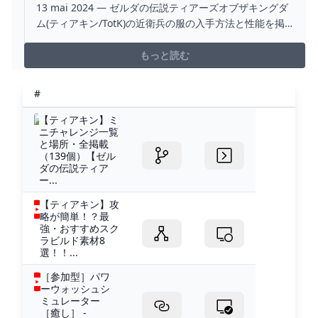
13 mai 2024 — ゼルダの伝説ティアーズオブザキングダ
ム(ティアキン/TotK)の近衛兵の服の入手方法と性能を掲
載しています。近衛兵の服の防御力、装備効果、セット
もっと読む
#
【ティアキン】ミ
ニチャレンジ一覧
と場所・全掲載
（139個）【ゼル
ダの伝説ティア
ー...
【ティアキン】攻
略が簡単！？最
強・おすすめスク
ラビルド素材8
選！！...
［参加型］パワ
ーウォッシュシ
ミュレーター
［癒し］ -