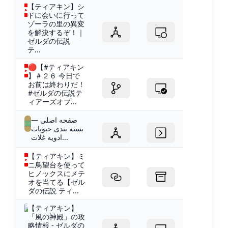
【ティアキン】シ
ドに会いに行って
ゾーラの里の異変
を解決するぞ！｜
ゼルダの伝説
テ...
🔴【#ティアキン
】＃２６ 今日で
お前は終わりだ！
#ゼルダの伝説テ
ィアーズオブ...
صفحه اصلی —
بسته بندی حبوبات
ادویه غلات...
【ティアキン】ミ
ニ鳥望台を使って
ヒノックスにメテ
オを当てる【ゼル
ダの伝説 ティ...
【ティアキン】
「風の神殿」の攻
略情報 - ゼルダの