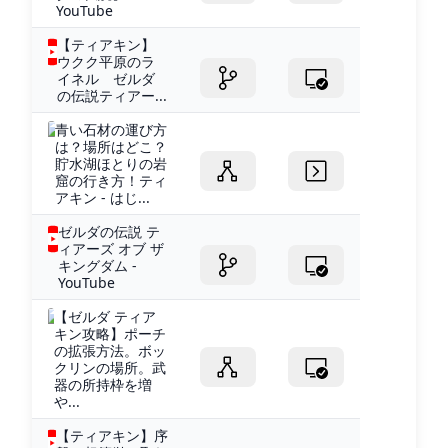
YouTube
【ティアキン】
ウクク平原のラ
イネル ゼルダ
の伝説ティアー...
青い石材の運び方
は？場所はどこ？
貯水湖ほとりの岩
窟の行き方！ティ
アキン - はじ...
ゼルダの伝説 テ
ィアーズ オブ ザ
キングダム -
YouTube
【ゼルダ ティア
キン攻略】ポーチ
の拡張方法。ボッ
クリンの場所。武
器の所持枠を増
や...
【ティアキン】序