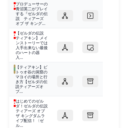
プロデューサーの
青沼英二がプレイ
する『ゼルダの伝
説 ティアーズ
オブ ザ キング...
【ゼルダの伝説
ティアキン】メイ
ンストーリーでは
入手出来ない最後
のハートの器
入...
【ティアキン】ビ
トゥオ谷の洞窟の
マヨイの場所と行
き方【ゼルダの伝
説ティアーズオ
ブ...
はじめてのゼル
ダ！ゼルダの伝説
ティアーズ オブ
ザ キングダムラ
イブ配信！〈ゼ
ル...