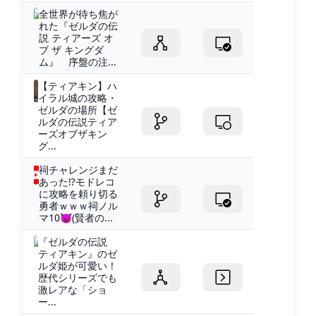
全世界が待ち焦が
れた『ゼルダの伝
説 ティアーズ オ
ブ ザ キングダ
ム』 序盤の注...
【ティアキン】ハ
イラル城の攻略・
ゼルダの場所【ゼ
ルダの伝説ティア
ーズオブザキン
グ...
祠チャレンジまだ
あった⁉モドレコ
に攻略を頼り切る
勇者ｗｗｗ祠ノル
マ10😈(賢者の...
『ゼルダの伝説
ティアキン』のゼ
ルダ姫が可愛い！
歴代シリーズでも
激レアな「ショ
ー...