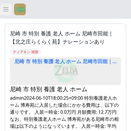
Open main menu
ティアキン
尼崎 市 特別 養護 老人 ホーム 尼崎市田能｜
ティアキン 祠
【北之庄らくらく苑】ナレーションあり
ティアキン 洞窟
ティアキン 武器
尼崎 市 特別 養護 老人 ホーム 尼崎市田能｜【北
ティアキン 攻略
尼崎 市 特別 養護 老人 ホーム
admin2024-06-10T18:00:25+09:00 特別養護老人ホ
ーム 博寿苑に入居した場合にかかる費用は、以下の
通りです。 入居一時金: 0.0万円 月額費用: 12.7万円
なお、特別養護老人ホーム 博寿苑がある尼崎市の相
場は以下のようになっています。 入居一時金: 平均