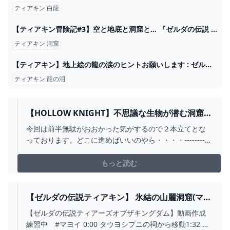
ティアキン 白龍
【ティアキン冒険記#3】空と地底と洞窟と… 『ゼルダの伝説 ティアーズ オブ ザ キングダム』 - かんづめステップ
ティアキン 洞窟
【ティアキン】地上絵の龍の涙のヒントお願いします : ゼルダの伝説 ティアーズ オブ ザ キングダム攻略まとめ速報
ティアキン 龍の泪
【HOLLOW KNIGHT】不思議な生物が潜む洞窟を
探索する7-1 - YOUTUBE
今回は前半無駄がおおかった気がするので２本立てとな
っております。どこに進めばいいのやら・・・・-----------
---------------------------------------------------------------気が向
いたときに自分の興味のあるゲームのプレイ動画をUPし
もっと読む
ております☺一...
【ゼルダの伝説ティアキン】 氷結の山麗洞窟(マヨ
イ） - YOUTUBE
【ゼルダの伝説ティアーズオブザキングダム】動画作成
練習中 #マヨイ 0:00 タウヨシプニの祠から移動1:32 オ