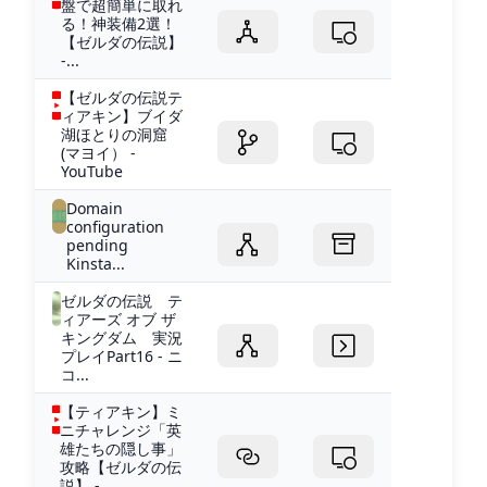
盤で超簡単に取れ
る！神装備2選！
【ゼルダの伝説】
-...
【ゼルダの伝説テ
ィアキン】ブイダ
湖ほとりの洞窟
(マヨイ） -
YouTube
Domain
configuration
pending
Kinsta...
ゼルダの伝説 テ
ィアーズ オブ ザ
キングダム 実況
プレイPart16 - ニ
コ...
【ティアキン】ミ
ニチャレンジ「英
雄たちの隠し事」
攻略【ゼルダの伝
説】 -...