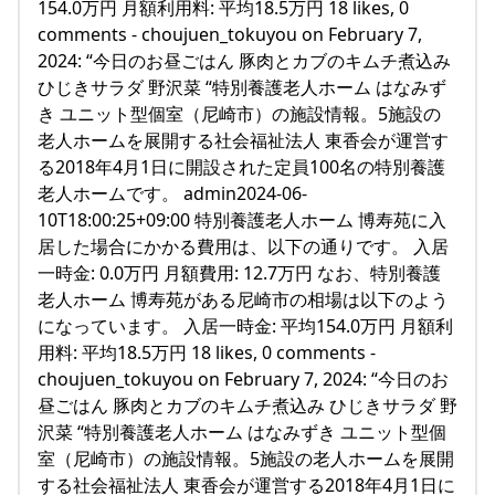
154.0万円 月額利用料: 平均18.5万円 18 likes, 0
comments - choujuen_tokuyou on February 7,
2024: “今日のお昼ごはん 豚肉とカブのキムチ煮込み
ひじきサラダ 野沢菜 “特別養護老人ホーム はなみず
き ユニット型個室（尼崎市）の施設情報。5施設の
老人ホームを展開する社会福祉法人 東香会が運営す
る2018年4月1日に開設された定員100名の特別養護
老人ホームです。 admin2024-06-
10T18:00:25+09:00 特別養護老人ホーム 博寿苑に入
居した場合にかかる費用は、以下の通りです。 入居
一時金: 0.0万円 月額費用: 12.7万円 なお、特別養護
老人ホーム 博寿苑がある尼崎市の相場は以下のよう
になっています。 入居一時金: 平均154.0万円 月額利
用料: 平均18.5万円 18 likes, 0 comments -
choujuen_tokuyou on February 7, 2024: “今日のお
昼ごはん 豚肉とカブのキムチ煮込み ひじきサラダ 野
沢菜 “特別養護老人ホーム はなみずき ユニット型個
室（尼崎市）の施設情報。5施設の老人ホームを展開
する社会福祉法人 東香会が運営する2018年4月1日に