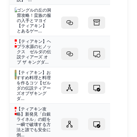
ゴングルの丘の洞
窟攻略！蛮族の服
の入手とマヨイ
【ティアキン】
とあるゲー...
【ティアキン】ヘ
ブラ水源のヒノッ
クス ゼルダの伝
説ティアーズ オ
ブ ザ キングダ...
【ティアキン】お
すすめ料理と料理
を作るコツ【ゼル
ダの伝説ティアー
ズオブザキング
ダ...
【ティアキン攻
略】新発見「白銀
ライネル」の鎧を
一瞬で破壊する方
法と誰でも安全に
倒...