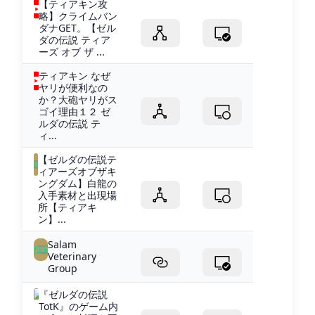
【ティアキン攻
略】クライムバン
ダナGET。【ゼル
ダの伝説 ティア
ーズ オブ ザ ...
ティアキン なぜ
ヤリが便利なの
か？大砲ヤリがス
ゴイ理由１２ ゼ
ルダの伝説 テ
ィ...
【ゼルダの伝説テ
ィアーズオブザキ
ングダム】白龍の
入手素材と出現場
所【ティアキ
ン】...
Salam
Veterinary
Group
『ゼルダの伝説
TotK』のゲーム内