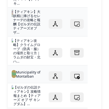
キ...
【ティアキン】大
妖精に捧げるセレ
ナーデの攻略と報
酬【ゼルダの伝説
ティアーズオブ
ザ...
【ティアキン攻
略】クライムグロ
ーブ（防具・服）
の場所と取り方｜
ラムダの財宝・北
ハ...
Municipality of
Montalban
【ゼルダの伝説テ
ィアキン】攻略情
報まとめ【ティア
ーズ オブ ザ キン
グダム】...