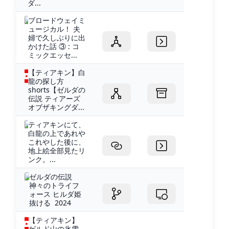
ダ...
ブロードウェイミ
ュージカル！ 夫
婦で久しぶりに出
かけた話 ③ : コ
ミックエッセ...
【ティアキン】白
龍の探し方
shorts【ゼルダの
伝説 ティアーズ
オブザキングダ...
ティアキンにて、
白龍の上であれや
これやした後に、
地上絵全部見たリ
ンク。...
ゼルダの伝説
神々のトライフ
ォース ヒルダ姫
抜ける 2024
【ティアキン】
ゲルド山の氷雪