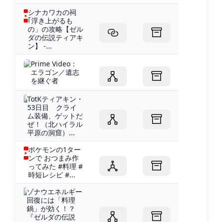
シナカワカの祠
｢浮き上がるも
の」の攻略【ゼル
ダの伝説ティアキ
ン】 -...
Prime Video：
エラゴン／遺志
を継ぐ者
TotKティアキン・
53日目 クライ
ム装備、ゲットだ
ぜ！（北ハイラル
平原の洞窟）...
ポケモンの1ター
ンで おつまみ作
ってみた #料理 #
時短レシピ #...
ゾナウエネルギー
回復には「料理
鍋」が効く！？
『ゼルダの伝説