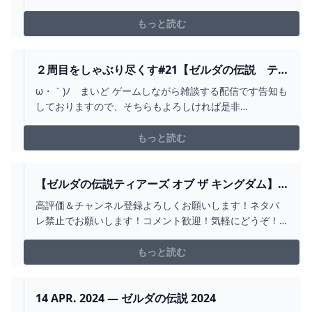
タカカの祠1:46 マヨイ
もっと読む
２周目をしゃぶり尽くす#21【ゼルダの伝説 テ
ィアーズ オブ ザ キングダム】 ー５人目の賢者
ω・｀)ﾉ まいど ゲームしながら雑談する配信です告知も
を迎えに行くー ※概要欄チェックお願いします -
しておりますので、そちらもよろしければ是非
YOUTUBE
https://bsky.app/profile/pawn-samarutoria.bsky.social
１周目は駆け足でクリアまで行ったゼルダの伝説-ティア
もっと読む
ーズオブザキングダム-再生リスト↓https://you...
【ゼルダの伝説ティアーズ オブ ザ キングダム】
#15 ゆったりじっくり楽しむ探索！ティアキン完
高評価＆チャンネル登録よろしくお願いします！ネタバ
全初見プレイ【 #新人VTUBER /夜野あと】 -
レ禁止でお願いします！コメント歓迎！気軽にどうぞ！
YOUTUBE
ROM専の方もごゆっくり〜＾＾☆ーーーーーーーーーー
ーー☆推してくれませんか？高評価ボタン押してくれる
もっと読む
と嬉しい！チャット欄へのコメント・共有からのツイー
ト（タグ：#あっとよるの）アーカイブへのコメント等も
うれしいで...
14 APR. 2024 — ゼルダの伝説 2024