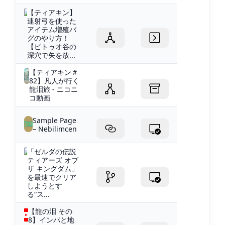
【ティアキン】
連射弓を使った
アイテム増殖バ
グのやり方！
【ビトゥオ谷の
深穴で矢を放...
【ティアキン＃
82】凡人が行く
龍泪旅 - ニコニ
コ動画
Sample Page
– Nebilimcen
「ゼルダの伝説
ティアーズ オブ
ザ キングダム」
を最速でクリア
しようとす
る“ス...
【龍の泪 その
8】インパと地