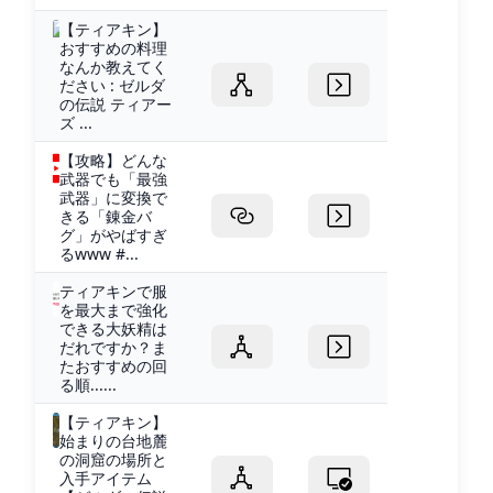
【ティアキン】
おすすめの料理
なんか教えてく
ださい : ゼルダ
の伝説 ティアー
ズ ...
【攻略】どんな
武器でも「最強
武器」に変換で
きる「錬金バ
グ」がやばすぎ
るwww #...
ティアキンで服
を最大まで強化
できる大妖精は
だれですか？ま
たおすすめの回
る順......
【ティアキン】
始まりの台地麓
の洞窟の場所と
入手アイテム