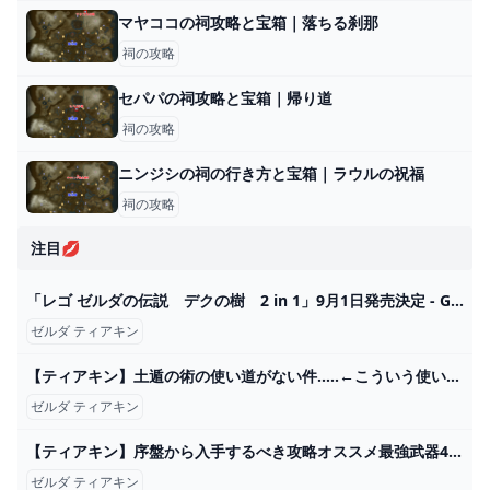
マヤココの祠攻略と宝箱｜落ちる刹那
祠の攻略
セパパの祠攻略と宝箱｜帰り道
祠の攻略
ニンジシの祠の行き方と宝箱｜ラウルの祝福
祠の攻略
注目💋
「レゴ ゼルダの伝説 デクの樹 2 in 1」9月1日発売決定 - GAME Watch
ゼルダ ティアキン
【ティアキン】土遁の術の使い道がない件…..←こういう使い方があるぞ!【ティアーズオブザキングダム】 ゼルダの伝説ティアーズオブザキングダム(ティアキン)攻略まとめ-コログ速報
ゼルダ ティアキン
【ティアキン】序盤から入手するべき攻略オススメ最強武器4選！これだけ持っとけばOK！【ゼルダの伝説ティアーズオブザキングダム】 - YouTube
ゼルダ ティアキン