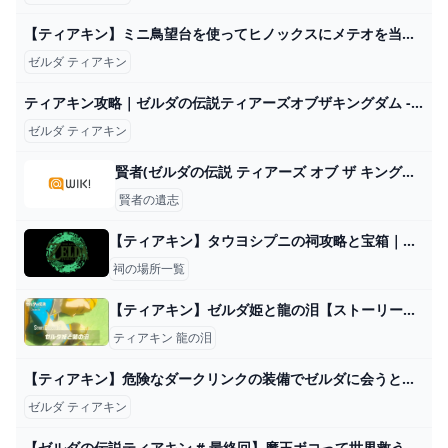
【ティアキン】ミニ鳥望台を使ってヒノックスにメテオを当てる【ゼルダの伝説 ティアーズ オブ ザ キングダム】 - YouTube
ゼルダ ティアキン
ティアキン攻略｜ゼルダの伝説ティアーズオブザキングダム - ゲームウィズ nel 2024 The legend of zelda Zelda Hatsune miku
ゼルダ ティアキン
賢者(ゼルダの伝説 ティアーズ オブ ザ キングダム) - アニヲタWiki(仮)【5/28更新】 - atwiki（アットウィキ）
賢者の遺志
【ティアキン】タウヨシプニの祠攻略と宝箱｜進むか戻るか【ゼルダの伝説ティアーズオブザキングダム】
祠の場所一覧
【ティアキン】ゼルダ姫と龍の泪【ストーリーネタバレ考察】
ティアキン 龍の泪
【ティアキン】危険なダークリンクの装備でゼルダに会うと…レアな演出が…！？ゲームに隠れた細かすぎる小ネタ集【ゼルダの伝説 ティアーズ オブ ザ キングダム】@レウンGameTV - YouTube
ゼルダ ティアキン
【ゼルダの伝説ティアキン # 最終回】魔王ボコって世界救うぞぉ！！【＃くるりらいぶ】新人VTuber ゼルダの伝説 ティアーズ オブ ザ キングダム - YouTube