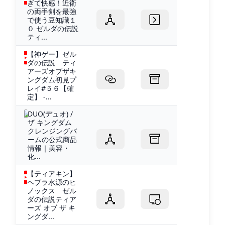
ぎて快感！近衛
の両手剣を最強
で使う豆知識１
０ ゼルダの伝説
ティ...
【神ゲー】ゼル
ダの伝説 ティ
アーズオブザキ
ングダム初見プ
レイ#５６【確
定】 -...
DUO(デュオ) /
ザ キングダム
クレンジングバ
ームの公式商品
情報｜美容・
化...
【ティアキン】
ヘブラ水源のヒ
ノックス ゼル
ダの伝説ティア
ーズ オブ ザ キ
ングダ...