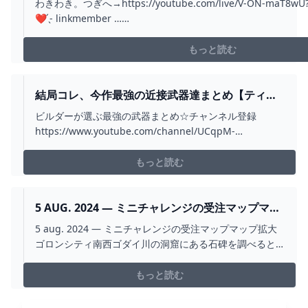
わきわき。つぎへ→https://youtube.com/live/V-ON-maT8wU?feat
❤︎‬‪ ̖́- linkmember …
https://www.youtube.com/channel/UCoztvTULBYd3WmStqYeo
もっと読む
結局コレ、今作最強の近接武器達まとめ【ティア
キン】【ゼルダの伝説 ティアーズ オブ ザ キング
ビルダーが選ぶ最強の武器まとめ☆チャンネル登録
ダム】 - YOUTUBE
https://www.youtube.com/channel/UCqpM-
buA7NhQEaKtSHF8LMg/join☆ツイッター
https://twitter.com/ikaretakosuke☆サブチャンネル
もっと読む
https://www.youtube.com/ch...
5 AUG. 2024 — ミニチャレンジの受注マップマッ
プ拡大ゴロンシティ南西ゴダイ川の洞窟にある石
5 aug. 2024 — ミニチャレンジの受注マップマップ拡大
碑を調べると『ラムダの財宝 2024
ゴロンシティ南西ゴダイ川の洞窟にある石碑を調べると
『ラムダの財宝 夢見の勇者服1.14 mai 2024 — 動画再生
時間0:44 ①夢見の勇者服2:22 ②夢見の勇者ズボン4:53 ③
もっと読む
夢見の勇者の面□Twitterhttps://twitter.com/GORIKI22□
チャンネル登録してもらえる