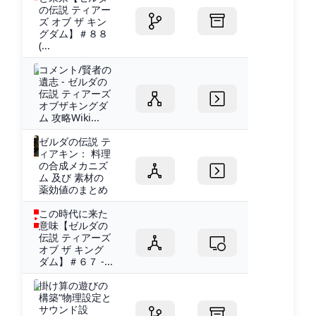
の伝説 ティアー
ズ オブ ザ キン
グダム】＃８８
(...
コメント/賢者の
遺志 - ゼルダの
伝説 ティアーズ
オブザキングダ
ム 攻略Wiki...
ゼルダの伝説 テ
ィアキン： 料理
の合成メカニズ
ム 及び 素材の
薬効値のまとめ
この時代に来た
意味【ゼルダの
伝説 ティアーズ
オブ ザ キング
ダム】＃６７ -...
掛け算の遊びの
構築“物理設定と
サウンド設