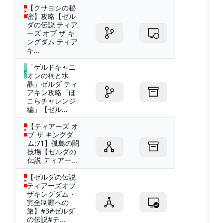
【クサヨシの秘
密】攻略【ゼル
ダの伝説 ティア
ーズ オブ ザ キ
ングダム ティア
キ...
「ゲルドキャニ
オンの祠と水
晶」ゼルダ ティ
アキン攻略「ほ
こらチャレンジ
編」【ゼル...
【ティアーズ オ
ブ ザ キングダ
ム:71】孤島の闘
技場【ゼルダの
伝説 ティアー...
【ゼルダの伝説
ティアーズオブ
ザキングダム・
完全制覇への
旅】#3#ゼルダ
の伝説#テ...