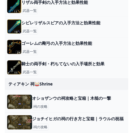
リザル両手剣の入手方法と効果性能
武器一覧
シビレリザルスピアの入手方法と効果性能
武器一覧
ゴーレムの剛弓の入手方法と効果性能
武器一覧
騎士の両手剣・朽ちてないの入手場所と効果
武器一覧
ティアキン 祠🥁shrine
オショザンウの祠攻略と宝箱｜木槌の一撃
祠の攻略
ジョチイヒガの祠の行き方と宝箱｜ラウルの祝福
祠の攻略