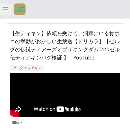
Open main menu
ティアキン
【生ティキン】依頼を受けて、洞窟にいる骨ボ
ティアキン 祠
コの挙動がおかしい生放送【ドリカラ】【ゼル
ダの伝説ティアーズオブザキングダムTotkゼル
ティアキン 武器
伝ティアキンバグ検証 】 - YouTube
ゼルダ ティアキン
ティアキン 攻略
#0