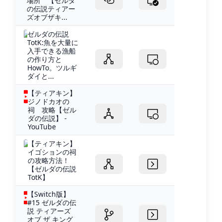
場所 【ゼルダ
の伝説ティアー
ズオブザキ...
ゼルダの伝説
TotK:魚を大量に
入手できる漁船
の作り方と
HowTo。ツルギ
ダイと...
【ティアキン】
ジノドカオの
祠 攻略【ゼル
ダの伝説】 -
YouTube
【ティアキン】
イゴションの祠
の攻略方法！
【ゼルダの伝説
TotK】
【Switch版】
#15 ゼルダの伝
説 ティアーズ
オブ ザ キング