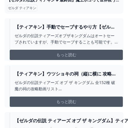
ゼルダ ティアキン
【ティアキン】手動でセーブするやり方【ゼルダ
の伝説ティアーズオブザキングダム】
ゼルダの伝説ティアーズオブザキングダムはオートセー
ブされていますが、手動でセーブすることも可能です。
＋ボタンでポーズメニューを開いて、Rボタンで歯車アイ
コンのシステムを開きます。 システムから「セー
もっと読む
【ティアキン】ウツショキの祠（縦に横に 攻略）
ゼルダの伝説ティアーズオブザキングダム -
ゼルダの伝説ティアーズ オブ ザ キングダム 全152種 破
YOUTUBE
魔の祠の攻略動画リスト
https://www.youtube.com/playlist?
list=PLHLe2qxLFrSdDXlUoT9EHZfKyiZTDDKg2祠127：
もっと読む
ウツショキの祠（縦に横に）場所：フィローネ草原宝
箱：しのび薬クリア：祝福の光►...
【ゼルダの伝説 ティアーズ オブ ザ キングダム】ティ
～。#01【笹木咲/にじさんじ】 - YOUTUBE