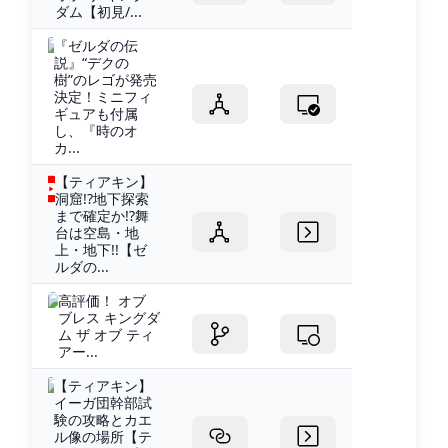
ダム【初見/...
『ゼルダの伝
説』“デクの
樹”のレゴが発売
決定！ミニフィ
ギュアも付属
し、『時のオ
カ...
【ティアキン】
洞窟!?地下探索
まで確定か!?舞
台は空島・地
上・地下!!【ゼ
ルダの...
高評価！ オブ
ブレス キングダ
ム ザ オブ ティ
アー...
【ティアキン】
イーガ団幹部試
験の攻略とカエ
ル像の場所【テ