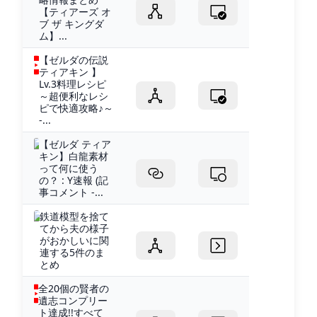
【ティアーズ オ
ブ ザ キングダ
ム】...
【ゼルダの伝説
ティアキン 】
Lv.3料理レシピ
～超便利なレシ
ピで快適攻略♪～
-...
【ゼルダ ティア
キン】白龍素材
って何に使う
の？ : Y速報 (記
事コメント -...
鉄道模型を捨て
てから夫の様子
がおかしいに関
連する5件のま
とめ
全20個の賢者の
遺志コンプリー
ト達成!!すべて