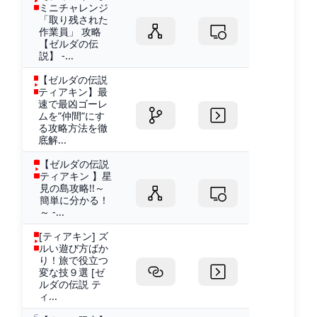
ミニチャレンジ
「取り残された
作業員」 攻略
【ゼルダの伝
説】 -...
【ゼルダの伝説
ティアキン】最
速で最凶ゴーレ
ムを”仲間”にす
る攻略方法を徹
底解...
【ゼルダの伝説
ティアキン 】星
見の島攻略!!～
簡単に分かる！
～ -...
[ティアキン] ズ
ルい遊び方ばか
り！旅で役立つ
変な技９選 [ゼ
ルダの伝説 テ
ィ...