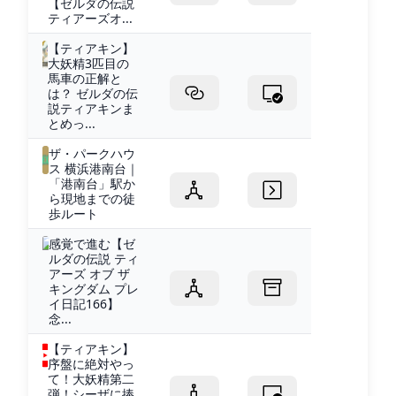
【ゼルダの伝説
ティアーズオ...
【ティアキン】
大妖精3匹目の
馬車の正解と
は？ ゼルダの伝
説ティアキンま
とめっ...
ザ・パークハウ
ス 横浜港南台｜
「港南台」駅か
ら現地までの徒
歩ルート
感覚で進む【ゼ
ルダの伝説 ティ
アーズ オブ ザ
キングダム プレ
イ日記166】
念...
【ティアキン】
序盤に絶対やっ
て！大妖精第二
弾！シーザに捧