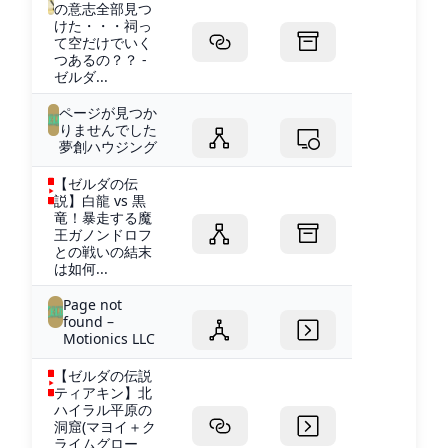
の意志全部見つ
けた・・・祠っ
て空だけでいく
つあるの？？ -
ゼルダ...
ページが見つか
りませんでした
夢創ハウジング
【ゼルダの伝
説】白龍 vs 黒
竜！暴走する魔
王ガノンドロフ
との戦いの結末
は如何...
Page not
found –
Motionics LLC
【ゼルダの伝説
ティアキン】北
ハイラル平原の
洞窟(マヨイ＋ク
ライムグロー