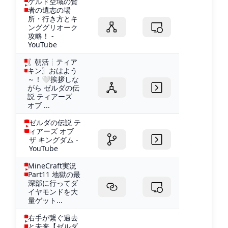
ゲルド空域の賢
者の遺志の場
所・行き方とキ
ンググリオーク
攻略！ -
YouTube
〖朝活┊ティア
キン〗おはよう
～！🤍挨拶しな
がら ゼルダの伝
説 ティアーズ
オブ ...
ゼルダの伝説 テ
ィアーズ オブ
ザ キングダム -
YouTube
MineCraft実況
Part11 地獄の最
深部に行ってダ
イヤモンドを大
量ゲット...
右手が繋ぐ過去
と未来【ゼルダ