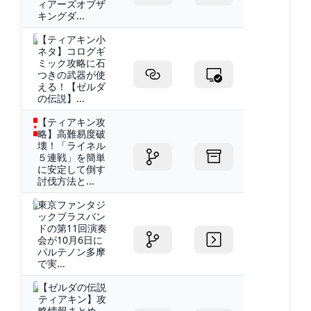
ィアーズオブザ
キングダ...
【ティアキン小
ネタ】コログギ
ミック攻略に石
つきの武器が使
える！【ゼルダ
の伝説】...
【ティアキン攻
略】高難易度破
壊！「ライネル
５連戦」を簡単
に安定して倒す
討伐方法と...
東京ファンタジ
ックブラスバン
ドの第11回演奏
会が10月6日に
パルテノン多摩
で実...
【ゼルダの伝説
ティアキン】攻
略情報まとめ