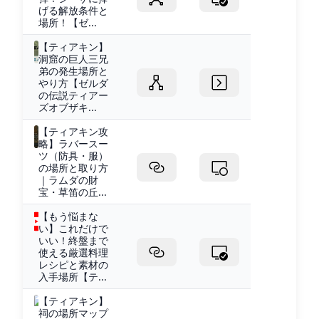
げる解放条件と
場所！【ゼ...
【ティアキン】
洞窟の巨人三兄
弟の発生場所と
やり方【ゼルダ
の伝説ティアー
ズオブザキ...
【ティアキン攻
略】ラバースー
ツ（防具・服）
の場所と取り方
｜ラムダの財
宝・草笛の丘...
【もう悩まな
い】これだけで
いい！終盤まで
使える厳選料理
レシピと素材の
入手場所【テ...
【ティアキン】
祠の場所マップ