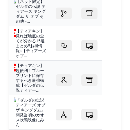
【ネット限定】
ゼルダの伝説 テ
ィアーズ キング
ダム ザ オブ そ
の他 -...
【ティアキン】
見れば地底の全
てが分かる15選
まとめ!!お得情
報♪【ティアーズ
オブ...
【ティアキン】
超便利！ブルー
プリントに保存
するべき最強構
成【ゼルダの伝
説ティアー...
『ゼルダの伝説
ティアーズ オブ
ザ キングダム』
開発当初のカオ
ス状態映像にみ
ん...