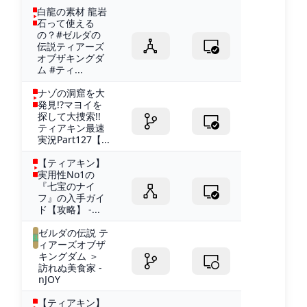
白龍の素材 龍岩
石って使える
の？#ゼルダの
伝説ティアーズ
オブザキングダ
ム #ティ...
ナゾの洞窟を大
発見!?マヨイを
探して大捜索!!
ティアキン最速
実況Part127【...
【ティアキン】
実用性No1の
『七宝のナイ
フ』の入手ガイ
ド【攻略】 -...
ゼルダの伝説 テ
ィアーズオブザ
キングダム ＞
訪れぬ美食家 -
nJOY
【ティアキン】