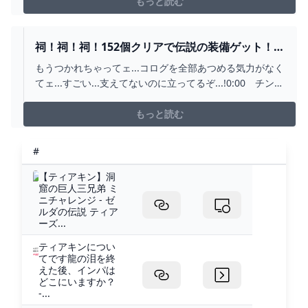
もっと読む
祠！祠！祠！152個クリアで伝説の装備ゲット！
【ゼルダの伝説 ティアーズ オブ ザ キングダム】
もうつかれちゃってェ...コログを全部あつめる気力がなく
#17 - YOUTUBE
てェ...すごい...支えてないのに立ってるぞ...!0:00 チンパ
ンジーをながめる気持ちで楽しんでください0:21 オタ
カカの祠「一身の戦い 計略」4:09 エウトウメの祠
もっと読む
「一身の戦い 潜入」6:32 タウヨシプニの祠「進むか
戻るか」10:03 ルタフウ...
#
【ティアキン】洞
窟の巨人三兄弟 ミ
ニチャレンジ - ゼ
ルダの伝説 ティア
ーズ...
ティアキンについ
てです龍の泪を終
えた後、インパは
どこにいますか？
-...