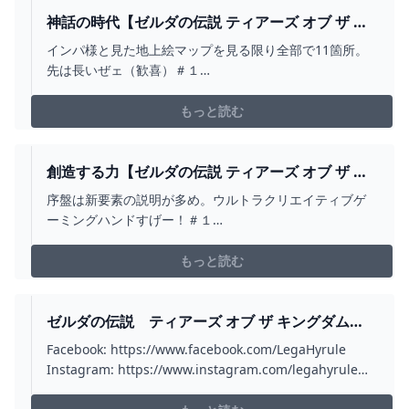
神話の時代【ゼルダの伝説 ティアーズ オブ ザ キ
ングダム】＃１６ - YOUTUBE
インパ様と見た地上絵マップを見る限り全部で11箇所。
先は長いぜェ（歓喜）＃１
→https://youtu.be/IGfOLOKympI次
→https://youtu.be/HyKgwx3S4jI【twitter】
もっと読む
http://twitter.com/ushizawa【ゼルダの伝説ティアキン
再生リスト】https...
創造する力【ゼルダの伝説 ティアーズ オブ ザ キ
ングダム】＃２ - YOUTUBE
序盤は新要素の説明が多め。ウルトラクリエイティブゲ
ーミングハンドすげー！＃１
→https://youtu.be/IGfOLOKympI次
→https://youtu.be/PW-7FT_NIK8【twitter】
もっと読む
http://twitter.com/ushizawa【ゼルダの伝説ティアキン
再生リスト】https...
ゼルダの伝説 ティアーズ オブ ザ キングダム
TVCM 1 フィールド篇 - YOUTUBE
Facebook: https://www.facebook.com/LegaHyrule
Instagram: https://www.instagram.com/legahyrule
Support us: http://goo.gl/pj7EYf