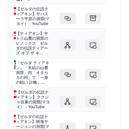
【ゼルダの伝説テ
ィアキン】サハス
ーラ平原の洞窟(マ
ヨイ） - YouTube
【ティアキン】サ
トリ山麓の洞窟の
ヒノックス ゼル
ダの伝説ティアー
ズ オブ ザ キ...
『ゼルダ ティアキ
ン』「氷結の山麓
洞窟」内「オタカ
カの祠」で「一身
の戦い 計略」...
【ゼルダの伝説テ
ィアキン】ククジ
ャ谷東の洞窟(マヨ
イ） - YouTube
【ゼルダの伝説テ
ィアキン】樹海サ
ージョンの洞窟(マ