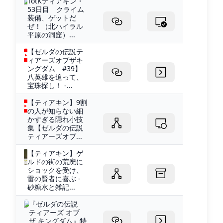
TotKティアキン・
53日目 クライム
装備、ゲットだ
ぜ！（北ハイラル
平原の洞窟）...
【ゼルダの伝説テ
ィアーズオブザキ
ングダム #39】
八英雄を追って、
宝珠探し！ -...
【ティアキン】9割
の人が知らない細
かすぎる隠れ小技
集【ゼルダの伝説
ティアーズオブ...
【ティアキン】ゲ
ルドの街の荒廃に
ショックを受け、
雷の賢者に喜ぶ -
砂糖水と雑記...
『ゼルダの伝説
ティアーズ オブ
ザ キングダム』特