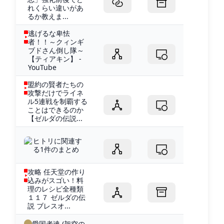
れくらい違いがあ
るか教えま...
逃げるな卑怯
者！！～クィンギ
ブドさん倒し隊～
【ティアキン】 -
YouTube
盟約の賢者たちの
攻撃だけでライネ
ル5連戦を制覇する
ことはできるのか
【ゼルダの伝説...
ヒトリに関連す
る1件のまとめ
攻略 任天堂の作り
込みがスゴい！料
理のレシピ全種類
１１７ ゼルダの伝
説 ブレスオ...
愛国者達 (架空の