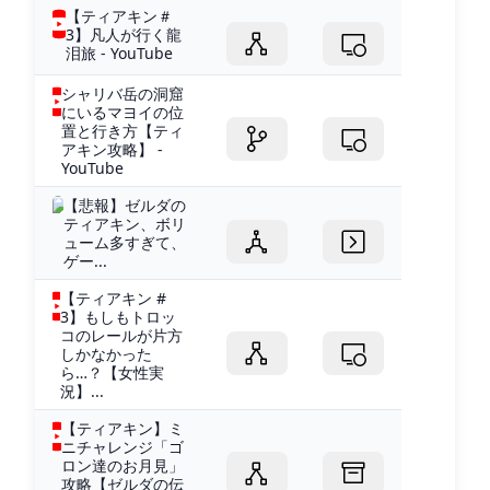
【ティアキン＃
3】凡人が行く龍
泪旅 - YouTube
シャリバ岳の洞窟
にいるマヨイの位
置と行き方【ティ
アキン攻略】 -
YouTube
【悲報】ゼルダの
ティアキン、ボリ
ューム多すぎて、
ゲー...
【ティアキン #
3】もしもトロッ
コのレールが片方
しかなかった
ら…？【女性実
況】...
【ティアキン】ミ
ニチャレンジ「ゴ
ロン達のお月見」
攻略【ゼルダの伝