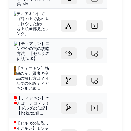
集 My...
ティアキンにて、
白龍の上であれや
これやした後に、
地上絵全部見たリ
ンク。...
【ティアキン】ニ
ンジシの祠の攻略
方法！【ゼルダの
伝説TotK】
【ティアキン】効
率の良い賢者の意
志の探し方は？ ゼ
ルダの伝説ティア
キンまとめ...
【ティアキン】さ
んぽ！フロドラ！
【ゼルダの伝説】
【hakuto/個...
【ゼルダの伝説 テ
ィアキン】モシャ