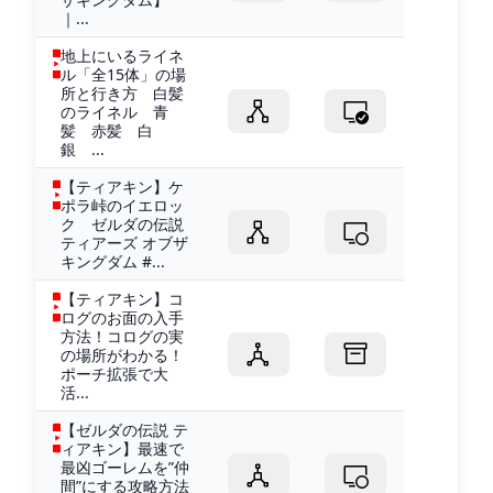
｜...
地上にいるライネ
ル「全15体」の場
所と行き方 白髪
のライネル 青
髪 赤髪 白
銀 ...
【ティアキン】ケ
ポラ峠のイエロッ
ク ゼルダの伝説
ティアーズ オブザ
キングダム #...
【ティアキン】コ
ログのお面の入手
方法！コログの実
の場所がわかる！
ポーチ拡張で大
活...
【ゼルダの伝説 テ
ィアキン】最速で
最凶ゴーレムを”仲
間”にする攻略方法