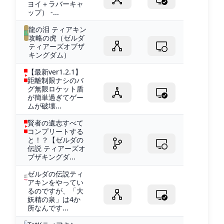
ヨイ＋ラバーキャ
ップ） -...
龍の泪 ティアキン
攻略の虎（ゼルダ
ティアーズオブザ
キングダム）
【最新ver1.2.1】
距離制限ナシのバ
グ無限ロケット盾
が簡単過ぎてゲー
ムが破壊...
賢者の遺志すべて
コンプリートする
と！？【ゼルダの
伝説 ティアーズオ
ブザキングダ...
ゼルダの伝説ティ
アキンをやってい
るのですが、「大
妖精の泉」は4か
所なんです...