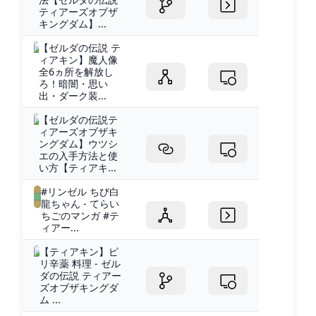
ティアーズオブザ
キングダム】...
【ゼルダの伝説 テ
ィアキン】魔人像
全6ヵ所を解放し
ろ！暗闇・思い
出・ダーク装...
【ゼルダの伝説テ
ィアーズオブザキ
ングダム】ウツシ
エの入手方法と使
い方【ティアキ...
#リンゼル ちび白
龍ちゃん - てらい
ちごのマンガ #テ
ィアー...
【ティアキン】ピ
リ辛薬 料理 - ゼル
ダの伝説 ティアー
ズオブザキングダ
ム ...