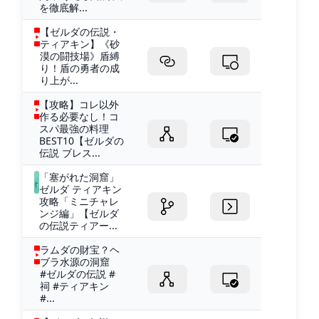
を徹底解...
【ゼルダの伝説・
ティアキン】《砂
漠の闘技場》盾縛
り！盾の勇者の成
り上が...
【攻略】コレ以外
作る必要なし！コ
スパ最強の料理
BEST10【ゼルダの
伝説 ブレス...
「塞がれた洞窟」
ゼルダ ティアキン
攻略「ミニチャレ
ンジ編」【ゼルダ
の伝説ティアー...
ラムダの財宝？ヘ
ブラ水源の洞窟
#ゼルダの伝説 #
祠 #ティアキン
#...