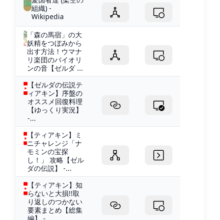
組織) -
Wikipedia
「森の馬宿」の大
妖精をつぼみから
出す方法！ウマナ
リ楽団のバイオリ
ンの音【ゼルダ ...
【ゼルダの伝説テ
ィアキン】序盤の
オススメ回復料理
【ゆっくり実況】
-...
【ティアキン】ミ
ニチャレンジ「ナ
モミンの宝探
し！」 攻略【ゼル
ダの伝説】 -...
【ティアキン】知
らないと大損!!取
り返しのつかない
要素まとめ【総集
編】 -...