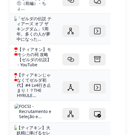
①（前編） - ち
ょ...
「ゼルダの伝説 テ
ィアーズ オブ ザ
キングダム」1周
年。多くの人が夢
中になった...
【ティアキン】モ
モシカの祠 攻略
【ゼルダの伝説】
- YouTube
【ティアキンじゃ
なくてゼルダ初
代】#4 Lv4行き止
まり！？THE
HYRULE...
FOCSI -
Recrutamento e
Seleção e...
【ティアキン】大
妖精に捧げるセレ