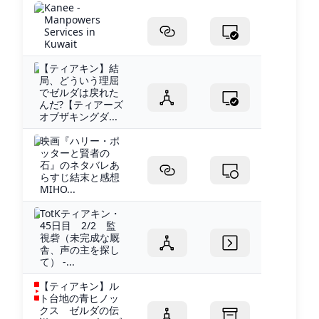
Kanee -
Manpowers
Services in
Kuwait
【ティアキン】結
局、どういう理屈
でゼルダは戻れた
んだ?【ティアーズ
オブザキングダ...
映画『ハリー・ポ
ッターと賢者の
石』のネタバレあ
らすじ結末と感想
MIHO...
TotKティアキン・
45日目 2/2 監
視砦（未完成な厩
舎、声の主を探し
て） -...
【ティアキン】ル
ト台地の青ヒノッ
クス ゼルダの伝