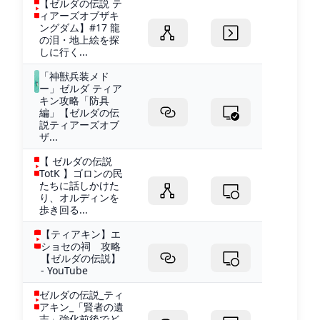
【ゼルダの伝説 テ
ィアーズオブザキ
ングダム】#17 龍
の泪・地上絵を探
しに行く...
「神獣兵装メド
ー」ゼルダ ティア
キン攻略「防具
編」【ゼルダの伝
説ティアーズオブ
ザ...
【 ゼルダの伝説
TotK 】ゴロンの民
たちに話しかけた
り、オルディンを
歩き回る...
【ティアキン】エ
ショセの祠 攻略
【ゼルダの伝説】
- YouTube
ゼルダの伝説_ティ
アキン_「賢者の遺
志」強化前後でど