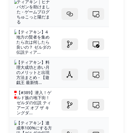
ティアキン｜ヒナ
バガンを助けまし
た - ゲームブログ
ちゅこっと陽だま
る
【ティアキン】4
地方の賢者を集め
たら次は何したら
良いの？ ゼルダの
伝説ティア...
【ティアキン】料
理大成功と赤い月
のメリットと出現
方法まとめ - 【遊
戯王 最新情...
【#389】潜入！ゲ
ルド族の地下街！
ゼルダの伝説 ティ
アーズ オブ ザ キ
ングダ...
【ティアキン】達
成率100%にする方
法【ゼルダの伝説