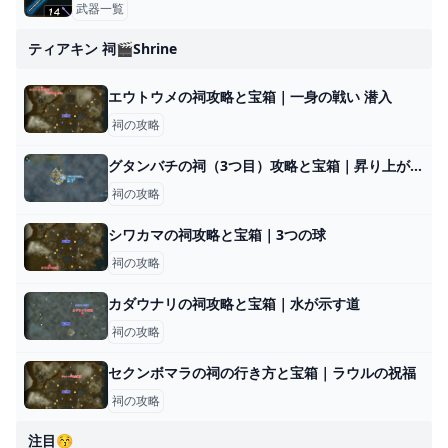
武器一覧
ティアキン 祠🎬shrine
エウトウメの祠攻略と宝箱｜一身の戦い 潜入
祠の攻略
グタンバチの祠（3つ目）攻略と宝箱｜昇り上がる力
祠の攻略
シワカマの祠攻略と宝箱｜3つの球
祠の攻略
カダウナリの祠攻略と宝箱｜水が示す道
祠の攻略
セクンボマラの祠の行き方と宝箱｜ラウルの祝福
祠の攻略
注目😚