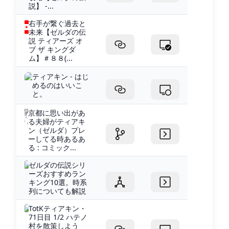
説】 -...
右手が繋ぐ過去と
未来【ゼルダの伝
説 ティアーズ オ
ブ ザ キングダ
ム】＃８８(...
ティアキン - はじ
めるのはいいこ
と。
京都に思い出があ
る夫婦がティアキ
ン（ゼルダ）プレ
ーしてる時あるあ
る : コミック...
ゼルダの伝説シリ
ーズおすすめラン
キング10選。時系
列についても解説
TotKティアキン・
71日目 1/2 ハテノ
村を散策しよう