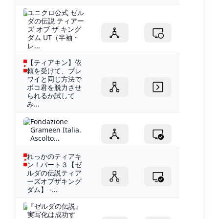
ユニクロ公式 ゼル
ダの伝説 ティアー
ズ オブ ザ キング
ダム UT（半袖・
レ...
【ティアキン】依
頼を受けて、ブレ
ワイと同じ方法で
ボコ君を脱力させ
られるか試して
み...
Fondazione
Grameen Italia.
Ascolto...
れっかのティアキ
ン！パート３【ゼ
ルダの伝説ティア
ーズオブザキング
ダム】 -...
『ゼルダの伝説』
実写化は成功す