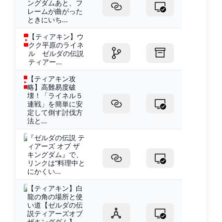
ングダムあと、フ
レームが曲がった
ときにいち...
【ティアキン】ウ
クク平原のライネ
ル ゼルダの伝説
ティアー...
【ティアキン攻
略】高難易度破
壊！「ライネル５
連戦」を簡単に安
定して倒す討伐方
法と...
『ゼルダの伝説 テ
ィアーズ オブ ザ
キングダム』で、
リンクは“料理中と
にかくい...
【ティアキン】白
龍の角の場所と使
い道【ゼルダの伝
説ティアーズオブ
ザキングダム】