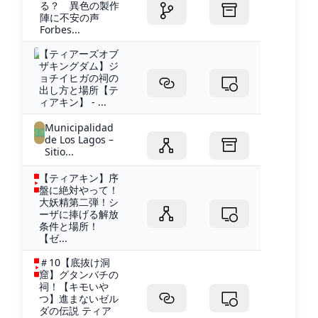
る？ 異色の製作
陣に不安の声
Forbes...
【ティアーズオブ
ザキングダム】ジ
ョチイヒガの祠の
出し方と場所【テ
ィアキン】 - ...
Municipalidad
de Los Lagos –
Sitio...
【ティアキン】序
盤に絶対やって！
大妖精第二弾！シ
ーザに捧げる解放
条件と場所！
【ゼ...
＃10【底抜け洞
窟】グタンバチの
祠！【キモいや
つ】進まないゼル
ダの伝説 ティア