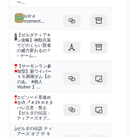
ー...
Just a
moment...
【ゼルダティアキ
ン攻略】神獣兵装
でどのくらい賢者
の威力変わるの？
– ゲーム...
【サーモンラン参
加型】新ワイパー
ＶＳ満潮ダム【か
のあ。 #個人
Vtuber 】...
エピソード系進め
る侍🗡＃29 ※ネタ
バレ注意・禁止
【ゼルダの伝説：
ティアーズオブ...
ゼルダの伝説 ティ
アーズ オブ ザ キ