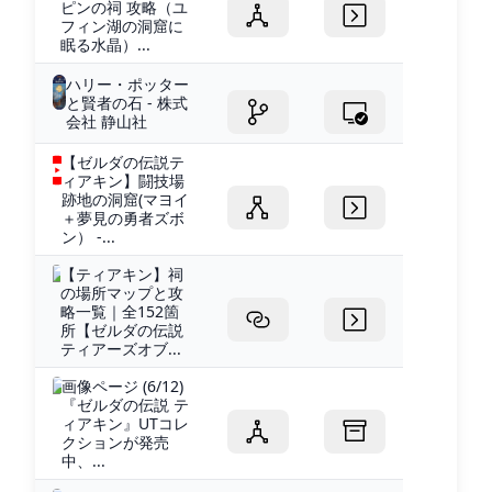
ピンの祠 攻略（ユ
フィン湖の洞窟に
眠る水晶）...
ハリー・ポッター
と賢者の石 - 株式
会社 静山社
【ゼルダの伝説テ
ィアキン】闘技場
跡地の洞窟(マヨイ
＋夢見の勇者ズボ
ン） -...
【ティアキン】祠
の場所マップと攻
略一覧｜全152箇
所【ゼルダの伝説
ティアーズオブ...
画像ページ (6/12)
『ゼルダの伝説 テ
ィアキン』UTコレ
クションが発売
中、...