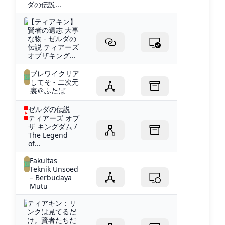
ダの伝説...
【ティアキン】
賢者の遺志 大事
な物 - ゼルダの
伝説 ティアーズ
オブザキング...
ブレワイクリア
してそ - 二次元
裏＠ふたば
ゼルダの伝説
ティアーズ オブ
ザ キングダム /
The Legend
of...
Fakultas
Teknik Unsoed
– Berbudaya
Mutu
ティアキン：リ
ンクは見てるだ
け。賢者たちだ