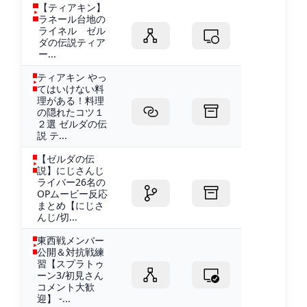
【ティアキン】
ラネール台地の
ライネル ゼル
ダの伝説ティア
ー...
ティアキン やっ
てはいけない料
理がある！料理
の隠れたコツ１
２選 ゼルダの伝
説 テ...
【ゼルダの伝
説】にじさんじ
ライバー26名の
OPムービー反応
まとめ【にじさ
んじ/切...
東西戦メンバー
公開＆対抗戦練
習【スプラトゥ
ーン3/初見さん
コメント大歓
迎】 -...