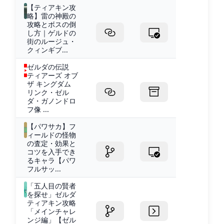
【ティアキン攻
略】雷の神殿の
攻略とボスの倒
し方｜ゲルドの
街のルージュ・
クィンギブ...
ゼルダの伝説
ティアーズ オブ
ザ キングダム
リンク・ゼル
ダ・ガノンドロ
フ像 ...
【パワサカ】フ
ィールドの怪物
の査定・効果と
コツを入手でき
るキャラ【パワ
フルサッ...
「五人目の賢者
を探せ」ゼルダ
ティアキン攻略
「メインチャレ
ンジ編」【ゼル