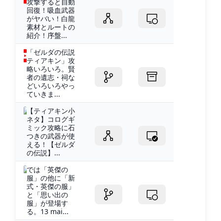
攻撃すると自動
回復！吸血武器
がヤバい！白龍
素材とルートの
紹介！序盤...
「ゼルダの伝説
ティアキン」攻
略いろいろ。賢
者の遺志・祠な
どいろいろやっ
ていきま...
【ティアキン小
ネタ】コログギ
ミック攻略に石
つきの武器が使
える！【ゼルダ
の伝説】...
では「英傑の
服」の他に「新
式・英傑の服」
と「思い出の
服」が登場す
る。13 mai...