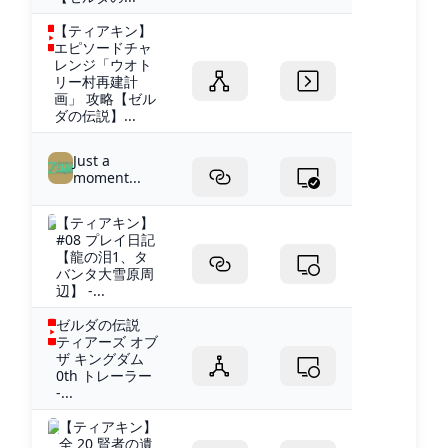
【ティアキン】
エピソードチャ
レンジ「ウオト
リー村再建計
画」 攻略【ゼル
ダの伝説】...
Just a
moment...
【ティアキン】
#08 プレイ日記
【龍の泪1、タ
バンタ大雪原周
辺】 -...
ゼルダの伝説
ティアーズ オブ
ザ キングダム
0th トレーラー
-...
【ティアキン】
全 20 賢者の遺