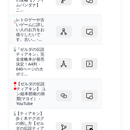
ムバンダナ】
こ...
レトロゲーや古
いゲームに詳し
い人のお力をお
借りしたいで
す。古い... -...
『ゼルダの伝説
ティアキン』完
全攻略本が発売
決定！A4判・
640ページの大
ボリ...
【ゼルダの伝説
ティアキン】 ユ
ン組本部南の洞
窟(マヨイ） -
YouTube
【ティアキン】
歩く木デグボグ
の倒し方【ゼル
ダの伝説ティア