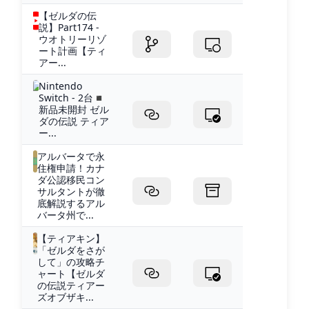
【ゼルダの伝
説】Part174 -
ウオトリーリゾ
ート計画【ティ
アー...
Nintendo
Switch - 2台◾️
新品未開封 ゼル
ダの伝説 ティア
ー...
アルバータで永
住権申請！カナ
ダ公認移民コン
サルタントが徹
底解説するアル
バータ州で...
【ティアキン】
「ゼルダをさが
して」の攻略チ
ャート【ゼルダ
の伝説ティアー
ズオブザキ...