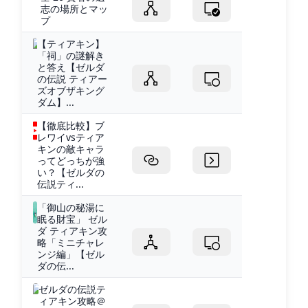
志の場所とマッ
プ
【ティアキン】
「祠」の謎解き
と答え【ゼルダ
の伝説 ティアー
ズオブザキング
ダム】...
【徹底比較】ブ
レワイvsティア
キンの敵キャラ
ってどっちが強
い？【ゼルダの
伝説ティ...
「御山の秘湯に
眠る財宝」 ゼル
ダ ティアキン攻
略「ミニチャレ
ンジ編」【ゼル
ダの伝...
ゼルダの伝説テ
ィアキン攻略＠