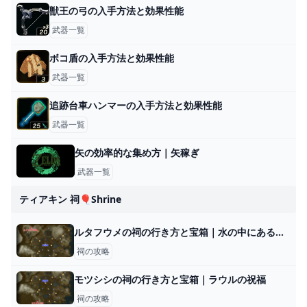
獣王の弓の入手方法と効果性能
武器一覧
ボコ盾の入手方法と効果性能
武器一覧
追跡台車ハンマーの入手方法と効果性能
武器一覧
矢の効率的な集め方｜矢稼ぎ
武器一覧
ティアキン 祠🎈shrine
ルタフウメの祠の行き方と宝箱｜水の中にある水晶の取り方
祠の攻略
モツシシの祠の行き方と宝箱｜ラウルの祝福
祠の攻略