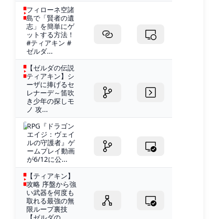
フィローネ空諸
島で「賢者の遺
志」を簡単にゲ
ットする方法！
#ティアキン #
ゼルダ...
【ゼルダの伝説
ティアキン】シ
ーザに捧げるセ
レナーデ～笛吹
き少年の探しモ
ノ 攻...
RPG『ドラゴン
エイジ：ヴェイ
ルの守護者』ゲ
ームプレイ動画
が6/12に公...
【ティアキン】
攻略 序盤から強
い武器を何度も
取れる最強の無
限ループ裏技
【ゼルダの...