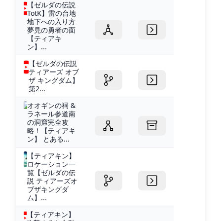
【ゼルダの伝説
TotK】雷の台地
地下への入り方
夢見の勇者の面
【ティアキ
ン】...
【ゼルダの伝説
ティアーズ オブ
ザ キングダム】
第2...
オオギンの祠 &
ラネール参道南
の洞窟完全攻
略！【ティアキ
ン】 とある...
【ティアキン】
ロケーション一
覧【ゼルダの伝
説 ティアーズオ
ブザキングダ
ム】...
【ティアキン】