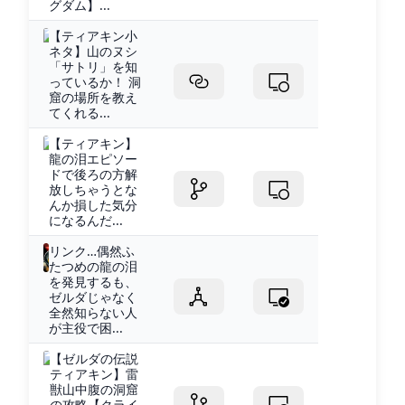
グダム】...
【ティアキン小
ネタ】山のヌシ
「サトリ」を知
っているか！ 洞
窟の場所を教え
てくれる...
【ティアキン】
龍の泪エピソー
ドで後ろの方解
放しちゃうとな
んか損した気分
になるんだ...
リンク…偶然ふ
たつめの龍の泪
を発見するも、
ゼルダじゃなく
全然知らない人
が主役で困...
【ゼルダの伝説
ティアキン】雷
獣山中腹の洞窟
の攻略【クライ