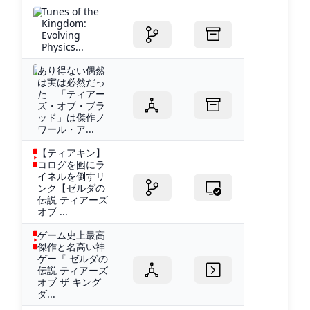
Tunes of the
Kingdom:
Evolving
Physics...
あり得ない偶然
は実は必然だっ
た 「ティアー
ズ・オブ・ブラ
ッド」は傑作ノ
ワール・ア...
【ティアキン】
コログを囮にラ
イネルを倒すリ
ンク【ゼルダの
伝説 ティアーズ
オブ ...
ゲーム史上最高
傑作と名高い神
ゲー『 ゼルダの
伝説 ティアーズ
オブ ザ キング
ダ...