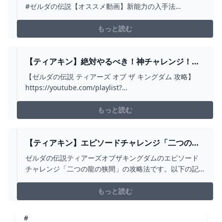
WWW【ゼルダの伝説ティアーズオブザキングダ
#ゼルダの伝説【オススメ動画】新能力の入手法
ム】【ティアキン】【まがれつ】 - YOUTUBE
https://youtu.be/4-Vvd68TRQcマスターソード入手法
https://youtu.be/vv3gH0X_k_kアイテム無限増殖バグの
もっと読む
簡単な方法https://youtu.be/...
【ティアキン】絶対やるべき！神チャレンジ！最
強の魔物達が…【ゼルダの伝説】 - YOUTUBE
【ゼルダの伝説 ティアーズ オブ ザ キングダム 攻略】
https://youtube.com/playlist?
list=PLrDiRkeVKMGB8ECAAFYIew8_n0Th5l5Ty【おすす
め金策決定版！序盤から出来る最強金策3選！】
もっと読む
https://youtu.be/ivfvH3bB2uY【超簡単！弓矢...
【ティアキン】エピソードチャレンジ「二つの龍
の狭間」 攻略【ゼルダの伝説】 - YOUTUBE
ゼルダの伝説ティアーズオブザキングダムのエピソード
チャレンジ「二つの龍の狭間」の攻略法です。以下の記
事で詳細な解説を行っています。
https://gamepedia.jp/zelda-totk/challenges/9160
もっと読む
#