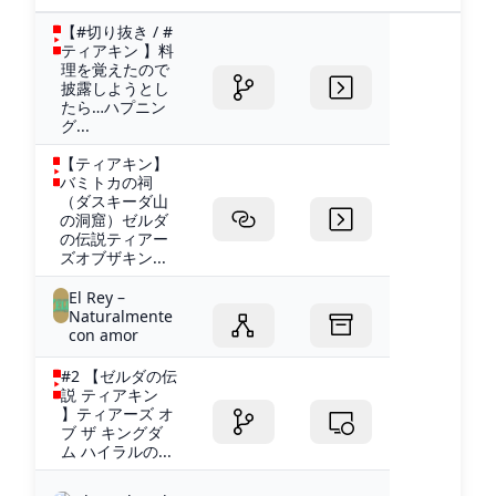
【#切り抜き / #
ティアキン 】料
理を覚えたので
披露しようとし
たら…ハプニン
グ...
【ティアキン】
バミトカの祠
（ダスキーダ山
の洞窟）ゼルダ
の伝説ティアー
ズオブザキン...
El Rey –
Naturalmente
con amor
#2 【ゼルダの伝
説 ティアキン
】ティアーズ オ
ブ ザ キングダ
ム ハイラルの...