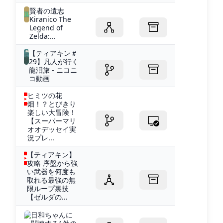
賢者の遺志
Kiranico The
Legend of
Zelda:...
【ティアキン＃
29】凡人が行く
龍泪旅 - ニコニ
コ動画
ヒミツの花
畑！？とびきり
楽しい大冒険！
【スーパーマリ
オオデッセイ実
況プレ...
【ティアキン】
攻略 序盤から強
い武器を何度も
取れる最強の無
限ループ裏技
【ゼルダの...
日和ちゃんに