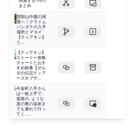
関連する1件の
まとめ
雷獣山中腹の洞
窟へ！クライム
バンダナの入手
場所とマヨイ
【ティアキン】
と...
【ティアキン】
ストーリー攻略
チャートとおす
すめ順番【ゼル
ダの伝説ティア
ーズオブザ...
今金町八平さん
は一枚上手で、
迷路の. ような
道の奥の温泉ま
でも連れて行っ
てく. ...