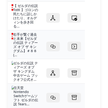
【 ゼルダの伝説
TotK 】ゴロンの
民たちに話しか
けたり、オルデ
ィンを歩き回
る...
右手が繋ぐ過去
と未来【ゼルダ
の伝説 ティアー
ズ オブ ザ キン
グダム】＃８８
(...
ゼルダの伝説 テ
ィアーズ オブ
ザ キングダム
中古ゲーム ブッ
クオフ公式オ...
任天堂
Nintendo
Switchゲームソ
フト ゼルダの伝
説 Tears...