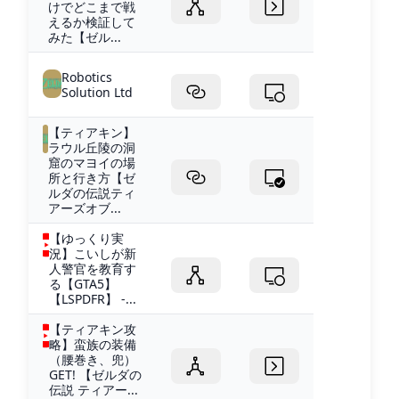
けでどこまで戦
えるか検証して
みた【ゼル...
Robotics
Solution Ltd
【ティアキン】
ラウル丘陵の洞
窟のマヨイの場
所と行き方【ゼ
ルダの伝説ティ
アーズオブ...
【ゆっくり実
況】こいしが新
人警官を教育す
る【GTA5】
【LSPDFR】 -...
【ティアキン攻
略】蛮族の装備
（腰巻き、兜）
GET! 【ゼルダの
伝説 ティアー...