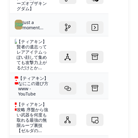
ーズオブザキン
グダム】
Just a
moment...
【ティアキン】
賢者の遺志って
レアアイテムっ
ぽい顔して集め
ても攻撃力上が
るだけとか...
【ティアキン】
なにこの遊び方
www -
YouTube
【ティアキン】
攻略 序盤から強
い武器を何度も
取れる最強の無
限ループ裏技
【ゼルダの...