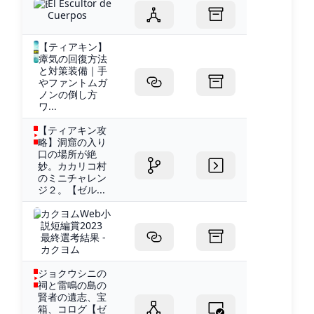
El Escultor de
Cuerpos
【ティアキン】
瘴気の回復方法
と対策装備｜手
やファントムガ
ノンの倒し方
ワ...
【ティアキン攻
略】洞窟の入り
口の場所が絶
妙。カカリコ村
のミニチャレン
ジ２。【ゼル...
カクヨムWeb小
説短編賞2023
最終選考結果 -
カクヨム
ジョクウシニの
祠と雷鳴の島の
賢者の遺志、宝
箱、コログ【ゼ