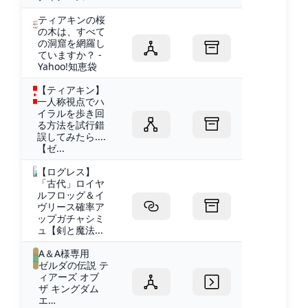
ティアキンの桜
の木は、すべて
の洞窟を網羅し
ていますか？ -
Yahoo!知恵袋
【ティアキン】
一人称視点でハ
イラルを歩き回
る方法を試行錯
誤してみたら....
【ゼ...
【ログレス】
「古代」ロイヤ
ルフロッグ＆イ
ヴリース確率ア
ップガチャシミ
ュ【剣と魔法...
A＆A様専用
ゼルダの伝説 テ
ィアーズ オブ
ザ キングダム
エ…