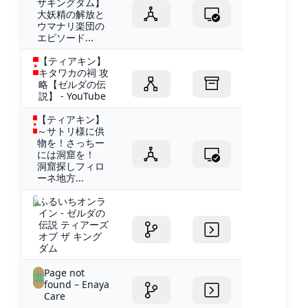
ザキングダム】
大妖精の解放と
ウマナリ楽団の
エピソード...
【ティアキン】
キタワカの祠 攻
略【ゼルダの伝
説】 - YouTube
【ティアキン】
～サトリ様に供
物を！さっちー
には洞窟を！
洞窟探しフィロ
ーネ地方...
ふるいちオンラ
イン - ゼルダの
伝説 ティアーズ
オブ ザ キング
ダム
Page not
found – Enaya
Care