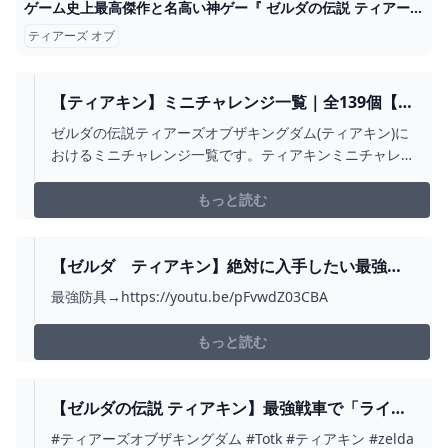
ゲーム史上最高傑作と名高い神ゲー『 ゼルダの伝説 ティアーズ オブ ザ キングダム 』#15 - YouTube
ティアーズ オブ
【ティアキン】ミニチャレンジ一覧｜全139個【ゼ
ルダの伝説ティアーズオブザキングダム】 - ゲー
ゼルダの伝説ティアーズオブザキングダム(ティアキン)に
ムウィズ
おけるミニチャレンジ一覧です。ティアキンミニチャレ
ンジ攻略をはじめ、その報酬や依頼人の場所をマップで
掲載しています。
もっと読む
【ゼルダ ティアキン】絶対に入手したい最強武
器4選！【ゼルダの伝説ティアーズオブザキングダ
最強防具→https://youtu.be/pFvwdZ03CBA
ム】 - YOUTUBE
もっと読む
【ゼルダの伝説 ティアキン】最強戦車で「ライネ
ル」を一瞬で討伐してみたらエグすぎた件
#ティアーズオブザキングダム #Totk #ティアキン #zelda