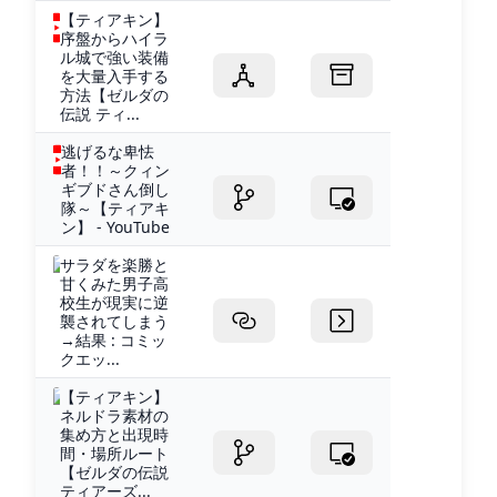
【ティアキン】
序盤からハイラ
ル城で強い装備
を大量入手する
方法【ゼルダの
伝説 ティ...
逃げるな卑怯
者！！～クィン
ギブドさん倒し
隊～【ティアキ
ン】 - YouTube
サラダを楽勝と
甘くみた男子高
校生が現実に逆
襲されてしまう
→結果 : コミッ
クエッ...
【ティアキン】
ネルドラ素材の
集め方と出現時
間・場所ルート
【ゼルダの伝説
ティアーズ...