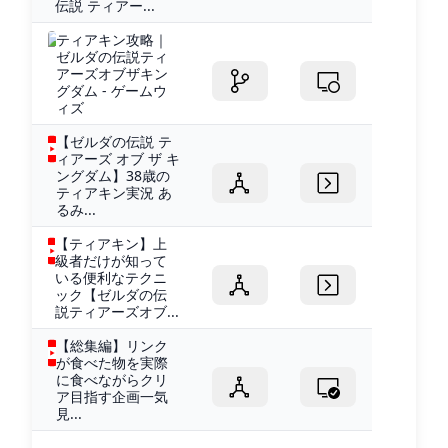
伝説 ティアー...
ティアキン攻略｜
ゼルダの伝説ティ
アーズオブザキン
グダム - ゲームウ
ィズ
【ゼルダの伝説 テ
ィアーズ オブ ザ キ
ングダム】38歳の
ティアキン実況 あ
るみ...
【ティアキン】上
級者だけが知って
いる便利なテクニ
ック【ゼルダの伝
説ティアーズオブ...
【総集編】リンク
が食べた物を実際
に食べながらクリ
ア目指す企画一気
見...