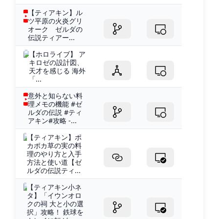
【ティアキン】ル
ツ平原の火炎グリ
オーク ゼルダの
伝説ティアー...
【ホロライブ】 ア
キロゼの設計図、
天才を感じる 海外
「...
意外と知らない料
理メモの機能 #ゼ
ルダの伝説 #ティ
アキン#攻略 -...
【ティアキン】ポ
カポカ草の実の料
理のやり方と入手
方法と使い道【ゼ
ルダの伝説ティ...
【ティアキン小ネ
タ】「イウンオロ
クの祠 大と小の選
択」攻略！ 鉄球を