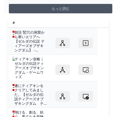
アキンタニノウダの祠のマップと場所や行き方、宝箱の
中身について掲載しています。
もっと読む
#
朝活 竪穴の洞窟か
ら寒いエリアへ
【ゼルダの伝説 テ
ィアーズオブザキ
ングダム】 -...
ティアキン攻略｜
ゼルダの伝説ティ
アーズオブザキン
グダム - ゲームウ
ィズ
遂にティアキンを
クリアしてみまし
た。【ゼルダの伝
説ティアーズオブ
ザキングダム テ...
翔ける、創る、紡
ぐ。果てなき冒険