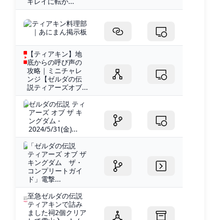
キレイに転が...
ティアキン料理部
｜あにまん掲示板
【ティアキン】地
底からの呼び声の
攻略｜ミニチャレ
ンジ【ゼルダの伝
説ティアーズオブ...
ゼルダの伝説 ティ
アーズ オブ ザ キ
ングダム -
2024/5/31(金)...
「ゼルダの伝説
ティアーズ オブ ザ
キングダム ザ・
コンプリートガイ
ド」電撃...
至急ゼルダの伝説
ティアキンで詰み
ました祠2個クリア