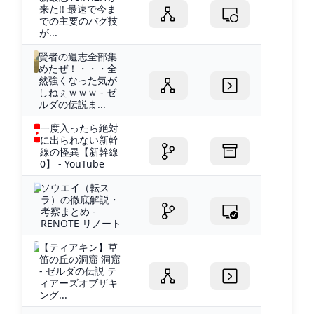
来た!! 最速で今ま
での主要のバグ技
が...
賢者の遺志全部集
めたぜ！・・・全
然強くなった気が
しねぇｗｗｗ - ゼ
ルダの伝説ま...
一度入ったら絶対
に出られない新幹
線の怪異【新幹線
0】 - YouTube
ソウエイ（転ス
ラ）の徹底解説・
考察まとめ -
RENOTE リノート
【ティアキン】草
笛の丘の洞窟 洞窟
- ゼルダの伝説 テ
ィアーズオブザキ
ング...