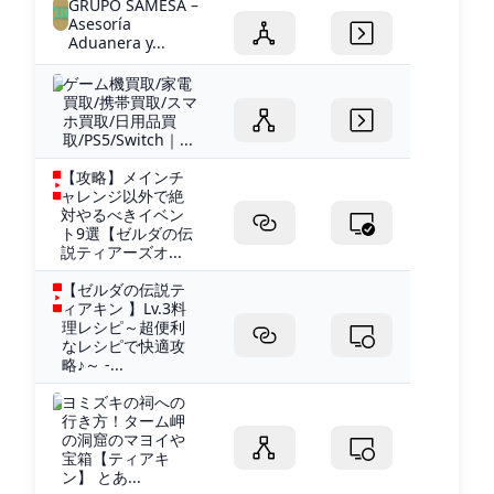
GRUPO SAMESA –
Asesoría
Aduanera y...
ゲーム機買取/家電
買取/携帯買取/スマ
ホ買取/日用品買
取/PS5/Switch｜...
【攻略】メインチ
ャレンジ以外で絶
対やるべきイベン
ト9選【ゼルダの伝
説ティアーズオ...
【ゼルダの伝説テ
ィアキン 】Lv.3料
理レシピ～超便利
なレシピで快適攻
略♪～ -...
ヨミズキの祠への
行き方！ターム岬
の洞窟のマヨイや
宝箱【ティアキ
ン】 とあ...