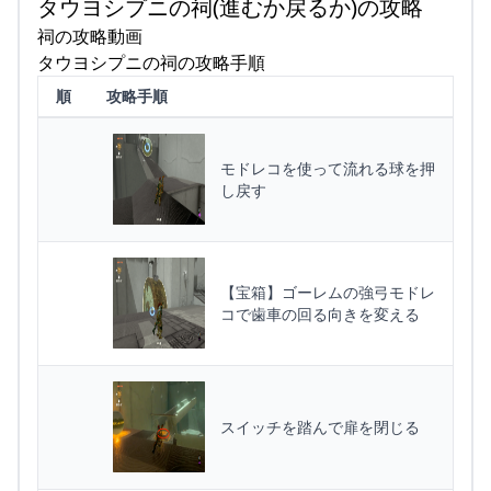
タウヨシプニの祠(進むか戻るか)の攻略
祠の攻略動画
タウヨシプニの祠の攻略手順
順
攻略手順
モドレコを使って流れる球を押
し戻す
【宝箱】ゴーレムの強弓モドレ
コで歯車の回る向きを変える
スイッチを踏んで扉を閉じる