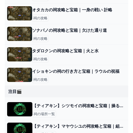
オタカカの祠攻略と宝箱｜一身の戦い 計略
祠の攻略
ソナパノの祠攻略と宝箱｜欠けた通り道
祠の攻略
タダロクンの祠攻略と宝箱｜火と水
祠の攻略
イショキンの祠の行き方と宝箱｜ラウルの祝福
祠の攻略
注目🎬
【ティアキン】シツモイの祠攻略と宝箱｜操るもの【ゼルダの伝説ティアーズオブザキングダム】
祠の場所一覧
【ティアキン】マヤウシユの祠攻略と宝箱｜組み合わせ【ゼルダの伝説ティアーズオブザキングダム】