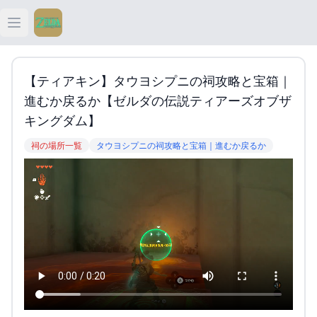
Open main menu
ティアキン
【ティアキン】タウヨシプニの祠攻略と宝箱｜
ティアキン 祠
進むか戻るか【ゼルダの伝説ティアーズオブザ
キングダム】
ティアキン 武器
祠の場所一覧
タウヨシプニの祠攻略と宝箱｜進むか戻るか
ティアキン 攻略