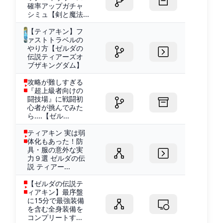
確率アップガチャ
シミュ【剣と魔法...
【ティアキン】フ
ァストトラベルの
やり方【ゼルダの
伝説ティアーズオ
ブザキングダム】
攻略が難しすぎる
『超上級者向けの
闘技場』に戦闘初
心者が挑んでみた
ら....【ゼル...
ティアキン 実は弱
体化もあった！防
具・服の意外な実
力９選 ゼルダの伝
説 ティアー...
【ゼルダの伝説テ
ィアキン】最序盤
に15分で最強装備
を含む全身装備を
コンプリートす...