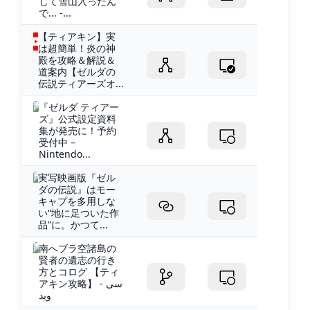
して雪山入ったん
で... -...
【ティアキン】実
は超簡単！炎の神
殿を攻略＆解説＆
道案内【ゼルダの
伝説ティアーズオ...
『ゼルダ ティアー
ズ』公式設定資料
集が発売に！予約
受付中 –
Nintendo...
実写映画版『ゼル
ダの伝説』はモー
キャプを多用しな
い“地に足ついた作
品”に。かつて...
南へブラ空諸島の
賢者の遺志の行き
方とコログ 【ティ
アキン攻略】 - سی
وید