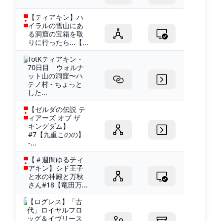
【ティアキン】ハ
イラルの雪山にあ
る洞窟の宝箱を取
りに行ったら...【...
TotKティアキン・
70日目 ウォルナ
ット山の洞窟〜ハ
テノ村 - ちょっと
した...
【ゼルダの伝説 テ
ィアーズ オブ ザ
キングダム】
#7【九重このの】
-...
【＃週間ゆるティ
アキン】シド王子
と水の神殿と万秋
さん#18【竜田万...
【ログレス】「古
代」ロイヤルフロ
ッグ＆イヴリース