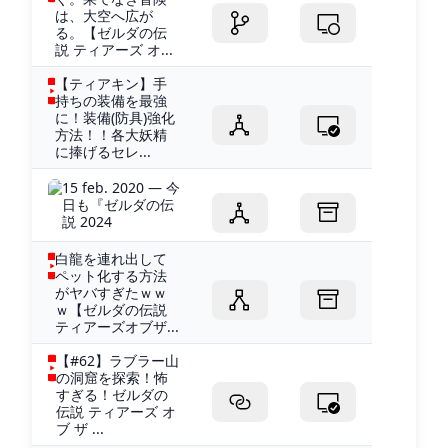
は、大空へ広が
る。【ゼルダの伝
説 ティアーズ オ...
【ティアキン】手
持ちの装備を最強
に！装備(防具)強化
方法！！各大妖精
に捧げるセレ...
15 feb. 2020 — 今
日も『ゼルダの伝
説 2024
白龍を連れ出して
ペット化する方法
がヤバすぎたｗｗ
ｗ【ゼルダの伝説
ティアーズオブザ...
【#62】ラブラー山
の洞窟を探索！怖
すぎる！ゼルダの
伝説 ティアーズ オ
ブ ザ ...