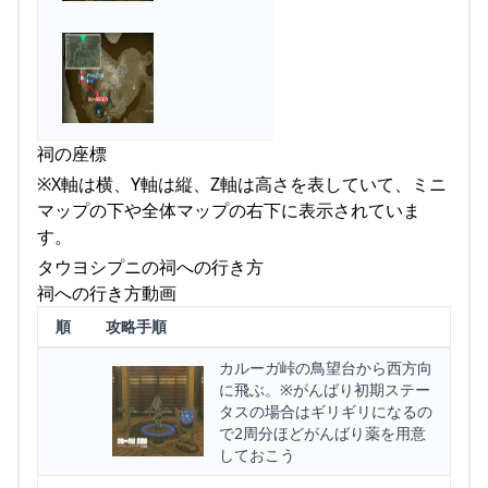
祠の座標
※X軸は横、Y軸は縦、Z軸は高さを表していて、ミニ
マップの下や全体マップの右下に表示されていま
す。
タウヨシプニの祠への行き方
祠への行き方動画
順
攻略手順
カルーガ峠の鳥望台から西方向
に飛ぶ。※がんばり初期ステー
タスの場合はギリギリになるの
で2周分ほどがんばり薬を用意
しておこう