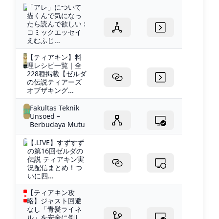
「アレ」について
描くんで気になっ
たら読んで欲しい :
コミックエッセイ
えむふじ...
【ティアキン】料
理レシピ一覧｜全
228種掲載【ゼルダ
の伝説ティアーズ
オブザキング...
Fakultas Teknik
Unsoed –
Berbudaya Mutu
【.LIVE】すずすず
の第16回ゼルダの
伝説 ティアキン実
況配信まとめ！つ
いに四...
【ティアキン攻
略】ジャスト回避
なし「青髪ライネ
ル」を安全に倒し