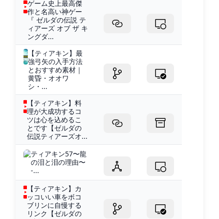
ゲーム史上最高傑
作と名高い神ゲー
『 ゼルダの伝説 テ
ィアーズ オブ ザ キ
ングダ...
【ティアキン】最
強弓矢の入手方法
とおすすめ素材｜
黄昏・オオワ
シ・...
【ティアキン】料
理が大成功するコ
ツは心を込めるこ
とです【ゼルダの
伝説ティアーズオ...
ティアキン57〜龍
の泪と泪の理由〜
-...
【ティアキン】カ
ッコいい車をボコ
ブリンに自慢する
リンク【ゼルダの