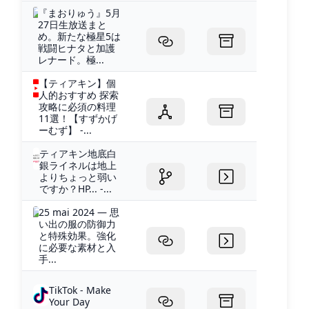
『まおりゅう』5月
27日生放送まと
め。新たな極星5は
戦闘ヒナタと加護
レナード。極...
【ティアキン】個
人的おすすめ 探索
攻略に必須の料理
11選！【すずかげ
ーむず】 -...
ティアキン地底白
銀ライネルは地上
よりちょっと弱い
ですか？HP... -...
25 mai 2024 — 思
い出の服の防御力
と特殊効果。強化
に必要な素材と入
手...
TikTok - Make
Your Day