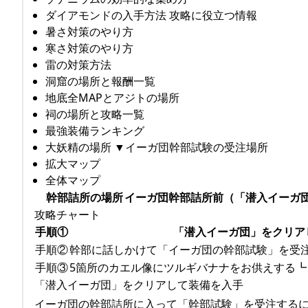
ダイアモンドの入手方法 攻略に役立つ情報
暑さ対策のやり方
寒さ対策のやり方
雷の対策方法
洞窟の場所と報酬一覧
地底全MAPとアジトの場所
祠の場所と攻略一覧
最強装備ランキング
大妖精の場所 ▼イーガ団幹部試験の受注場所
拡大マップ
全体マップ
幹部詰所の場所
イーガ団幹部詰所前（「潜入イーガ
攻略チャート
手順①
「潜入イーガ団」をクリア
手順②
幹部に話しかけて「イーガ団の幹部試験」を受
手順③
5箇所のカエル像にツルギバナナをお供えする┗
「潜入イーガ団」をクリアして装備を入手
イーガ団の幹部詰所に入って「幹部試験」を受注する