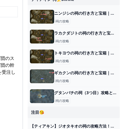
ニンジシの祠の行き方と宝箱｜ラウルの祝福
祠の攻略
ラカクダジトの祠の行き方と宝箱｜ラウルの祝福
祠の攻略
トキヨウの祠の行き方と宝箱｜ラウルの祝福
ガ団のス
祠の攻略
ガ団の幹
を受注し
ギカクンの祠の行き方と宝箱｜球体ギミックの解説
祠の攻略
グタンバチの祠（3つ目）攻略と宝箱｜昇り上がる力
祠の攻略
注目😘
【ティアキン】ジオタキオの祠の攻略方法！【ゼルダの伝説TotK】