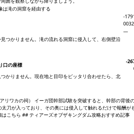
で周囲を観察しながら降りましょう。
ル像は滝の洞窟を経由する
-179
0032
—
か見つかりません。滝の流れる洞窟に侵入して、右側壁沿
-26
り口の座標
見つかりません。現在地と目印をピッタリ合わせたら、北
スアリワカの祠） イーガ団幹部試験を突破すると、幹部の背後
の太刀が入っており、その奥には侵入して触れるだけで報酬が
はこちら ## ティアーズオブザキングダム攻略おすすめ記事