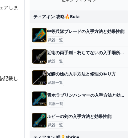
ェアしま
ティアキン 攻略🔥buki
中等兵隊ブレードの入手方法と効果性能
武器一覧
近衛の両手剣・朽ちてないの入手場所と効果
武器一覧
光鱗の槍の入手方法と修理のやり方
を記載し
武器一覧
青ホラブリンハンマーの入手方法と効果性能
武器一覧
ルビーの剣の入手方法と効果性能
武器一覧
ティアキン 祠🎗️shrine