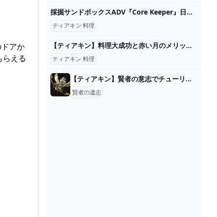
採掘サンドボックスADV『Core Keeper』日本語パッケージ版2024年夏発売―PS4/PS5/スイッチ向けに Game*Spark - 国内・海外ゲーム情報サイト
ティアキン 料理
【ティアキン】料理大成功と赤い月のメリットと出現方法まとめ - 【遊戯王 最新情報】まいログ:遊戯王TCGやトレンド情報まとめ
のドアか
もらえる
ティアキン 料理
【ティアキン】賢者の意志でチューリの次は誰が強化おすすめ？ ゼルダの伝説ティアキンまとめっち ゼルダの伝説ティアーズ オブ ザ キングダム
賢者の遺志