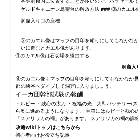
谷や洞窟内に位置することが多いので、パラセール
ゲルドキャニオン鳥望台の解放方法 ### ③のカエ
洞窟入り口の座標
—
③のカエル像はマップの目印を頼りにしてもなかな
いに進むとカエル像があります。
④のカエル像は石切場を経由する
洞窟入
④のカエル像もマップの目印を頼りにしてもなかなか
部の峡谷へダイブして洞窟に入りましょう。
イーガ団幹部試験の報酬
・ルビー ・残心の太刀 ・祝福の光、大型バッテリー(
ら奥に進めるようになります。 宝箱にはルビーと残心
「スアリワカの祠」があります。 スアリワカの祠の詳細
攻略wikiトップはこちらから
初心者向けお役立ち記事