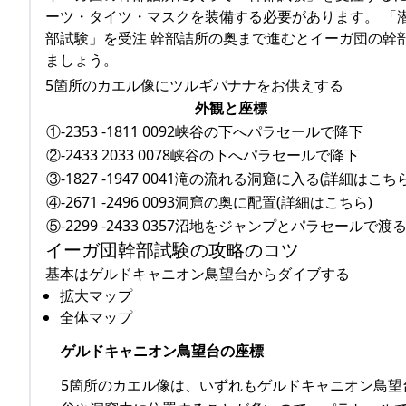
ーツ・タイツ・マスクを装備する必要があります。 「潜
部試験」を受注 幹部詰所の奥まで進むとイーガ団の幹
ましょう。
5箇所のカエル像にツルギバナナをお供えする
外観と座標
①-2353 -1811 0092峡谷の下へパラセールで降下
②-2433 2033 0078峡谷の下へパラセールで降下
③-1827 -1947 0041滝の流れる洞窟に入る(詳細はこちら
④-2671 -2496 0093洞窟の奥に配置(詳細はこちら)
⑤-2299 -2433 0357沼地をジャンプとパラセールで渡
イーガ団幹部試験の攻略のコツ
基本はゲルドキャニオン鳥望台からダイブする
拡大マップ
全体マップ
ゲルドキャニオン鳥望台の座標
5箇所のカエル像は、いずれもゲルドキャニオン鳥望