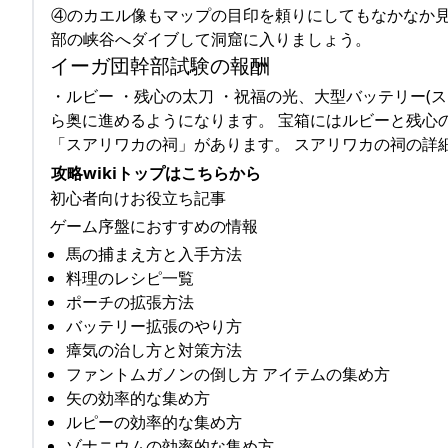
④のカエル像もマップの目印を頼りにしてもなかなか
部の峡谷へダイブして洞窟に入りましょう。
イーガ団幹部試験の報酬
・ルビー ・残心の太刀 ・祝福の光、大型バッテリー(
ら奥に進めるようになります。 宝箱にはルビーと残心
「スアリワカの祠」があります。 スアリワカの祠の詳
攻略wikiトップはこちらから
初心者向けお役立ち記事
ゲーム序盤におすすめの情報
馬の捕まえ方と入手方法
料理のレシピ一覧
ポーチの拡張方法
バッテリー拡張のやり方
瘴気の治し方と対策方法
ファントムガノンの倒し方 アイテムの集め方
矢の効率的な集め方
ルピーの効率的な集め方
ゾナニウムの効率的な集め方