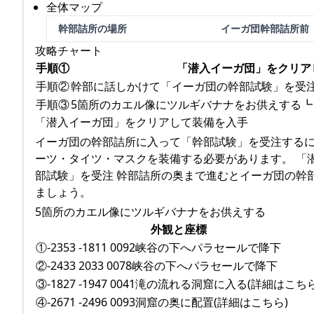
全体マップ
幹部詰所の場所
イーガ団幹部詰所前
攻略チャート
手順①
「潜入イーガ団」をクリア
手順②
幹部に話しかけて「イーガ団の幹部試験」を受
手順③
5箇所のカエル像にツルギバナナをお供えする┗
「潜入イーガ団」をクリアして装備を入手
イーガ団の幹部詰所に入って「幹部試験」を受注する
ーツ・タイツ・マスクを装備する必要があります。 「潜
部試験」を受注 幹部詰所の奥まで進むとイーガ団の幹
ましょう。
5箇所のカエル像にツルギバナナをお供えする
外観と座標
①-2353 -1811 0092峡谷の下へパラセールで降下
②-2433 2033 0078峡谷の下へパラセールで降下
③-1827 -1947 0041滝の流れる洞窟に入る(詳細はこちら
④-2671 -2496 0093洞窟の奥に配置(詳細はこちら)