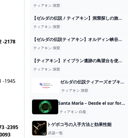
ティアキン 洞窟
【ゼルダの伝説 / ティアキン】洞窟探しの旅！(中央ハイラル編)【みつあめ/#新人Vtuber】 - YouTube
ティアキン 洞窟
【ゼルダの伝説ティアキン】オルディン峡谷鳥望台エリアの洞窟（マヨイ）を全攻略 Part131 - YouTube
2 -2178
ティアキン 洞窟
【ティアキン】ドイブラン遺跡の鳥望台を使えるようにする方法【ゼルダの伝説ティアーズオブザキングダム】
ティアキン 洞窟
1 -1945
ゼルダの伝説ティアーズオブキングダムで質問です。マヨイの落し物があと１つのと... - Yahoo!知恵袋
ティアキン 洞窟
Santa María – Desde el sur forjamos el futuro
ティアキン 白龍
トゲボコ弓の入手方法と効果性能
73 -2395
武器一覧
0093