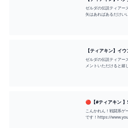
YOUTUBE
ゼルダの伝説ティアー
矢はあればあるだけい
高！ウツシエ解放で一回
【ティアキン】イウン
ゼルダの伝説ティアー
メントいただけると嬉
あればコメントいただけ
🔴【#ティアキン 
こんかれん！戦闘系ゲー