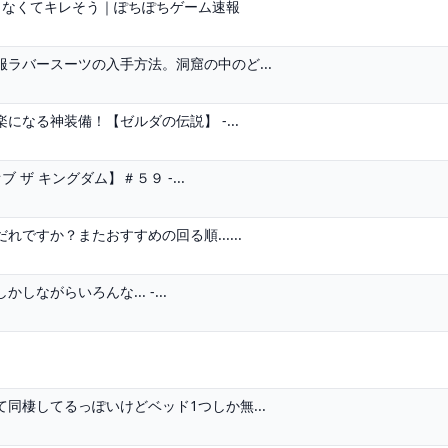
らなくてキレそう｜ぽちぽちゲーム速報
ラバースーツの入手方法。洞窟の中のど...
なる神装備！【ゼルダの伝説】 -...
ザ キングダム】＃５９ -...
ですか？またおすすめの回る順......
がらいろんな... -...
同棲してるっぽいけどベッド1つしか無...