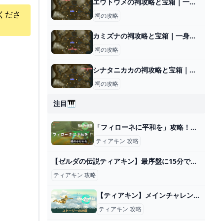
エウトウメの祠攻略と宝箱｜一身の戦い 潜入
くださ
祠の攻略
カミズナの祠攻略と宝箱｜一身の戦い 初等
祠の攻略
シナタニカカの祠攻略と宝箱｜難しい時の対処法
祠の攻略
注目🎹
「フィローネに平和を」攻略！橋のかけ方は？【ティアキン】 とあるゲームブログの軌跡
ティアキン 攻略
【ゼルダの伝説ティアキン】最序盤に15分で最強装備を含む全身装備をコンプリートするルート紹介！（TotK、ティアーズオブザキングダム） - YouTube
ティアキン 攻略
【ティアキン】メインチャレンジ一覧【ゼルダの伝説ティアーズオブザキングダム】｜ゲームエイト
ティアキン 攻略