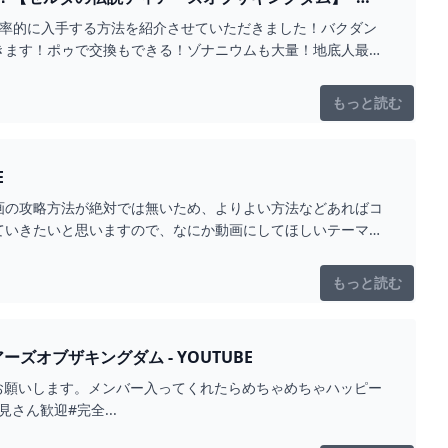
効率的に入手する方法を紹介させていただきました！バクダン
きます！ポゥで交換もできる！ゾナニウムも大量！地底人最
もっと読む
E
画の攻略方法が絶対では無いため、よりよい方法などあればコ
ていきたいと思いますので、なにか動画にしてほしいテーマが
もっと読む
ズオブザキングダム - YOUTUBE
価お願いします。メンバー入ってくれたらめちゃめちゃハッピー
.youtube.com/channel/UCv-CaxHKaTYME6vNZvDoggw/join#vtuber #初見さん歓迎#完全...