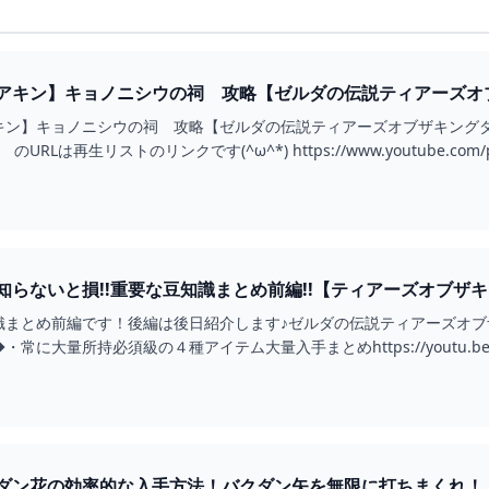
キン】キョノニシウの祠 攻略【ゼルダの伝説ティアーズオブザキ
キン】キョノニシウの祠 攻略【ゼルダの伝説ティアーズオブザキング
RLは再生リストのリンクです(^ω^*) https://www.youtube.com/playlis
らないと損!!重要な豆知識まとめ前編!!【ティアーズオブザキング
識まとめ前編です！後編は後日紹介します♪ゼルダの伝説ティアーズオ
大量所持必須級の４種アイテム大量入手まとめhttps://youtu.be/2QtX
ダン花の効率的な入手方法！バクダン矢を無限に打ちまくれ！！