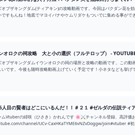
ズオブザキングダム(ティアキン)の攻略動画です。今回はバクダン花を
いですもんね！地底でマヨイバナやケムリダケもついでに集める事がで
は行くと思い...
オロクの祠攻略 大と小の選択（フルテロップ） - YOUTUB
ズオブザキングダムイウンオロクの祠の場所と攻略の動画です。この動
しいです。今後も随時攻略動画上げていく予定です！小ネタなども挙げ
ると幸いです...
】5人目の賢者はどこにいるんだ！！＃２１ #ゼルダの伝説ティアー
ムVtuberの緋咲（ひさき）かれんです 🌸⚔チャンネル登録、高評
です！https://www