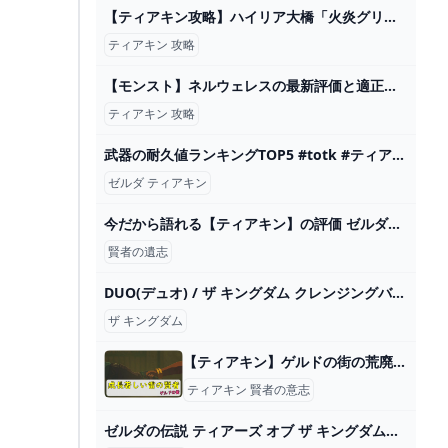
【ティアキン攻略】ハイリア大橋「火炎グリオーク」を誰でも簡単に倒せる討伐方法と出現場所を紹介します【ティアーズオブザキングダム】 - YouTube
ティアキン 攻略
【モンスト】ネルウェレスの最新評価と適正クエスト - ゲームウィズ
ティアキン 攻略
武器の耐久値ランキングTOP5 #totk #ティアキン #ゼルダ #zelda #shorts ランキングまとめ速報
ゼルダ ティアキン
今だから語れる【ティアキン】の評価 ゼルダの伝説ティアーズオブザキングダム(ティアキン)攻略まとめ-コログ速報
賢者の遺志
DUO(デュオ) / ザ キングダム クレンジングバームの公式商品情報｜美容・化粧品情報はアットコスメ
ザ キングダム
【ティアキン】ゲルドの街の荒廃にショックを受け、雷の賢者に喜ぶ - 砂糖水と雑記帳
ティアキン 賢者の意志
ゼルダの伝説 ティアーズ オブ ザ キングダムの通販 by はやとs shop｜ラクマ