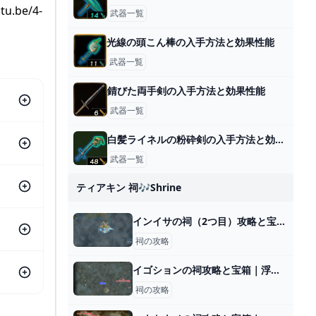
.be/4-
武器一覧
光線の頭こん棒の入手方法と効果性能
武器一覧
錆びた両手剣の入手方法と効果性能
武器一覧
白髪ライネルの粉砕剣の入手方法と効果性能
武器一覧
ティアキン 祠🎶shrine
インイサの祠（2つ目）攻略と宝箱｜組み合わせる力
祠の攻略
イゴションの祠攻略と宝箱｜浮遊する水
祠の攻略