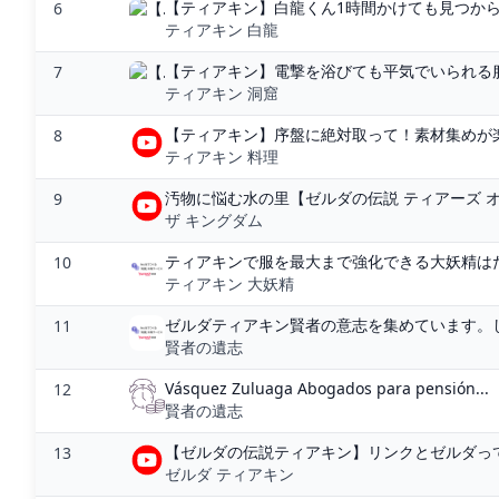
【ティアキン】白龍くん1時間かけても見つか
6
ティアキン 白龍
【ティアキン】電撃を浴びても平気でいられる服
7
ティアキン 洞窟
【ティアキン】序盤に絶対取って！素材集めが楽に
8
ティアキン 料理
汚物に悩む水の里【ゼルダの伝説 ティアーズ オブ 
9
ザ キングダム
ティアキンで服を最大まで強化できる大妖精はだれ
10
ティアキン 大妖精
ゼルダティアキン賢者の意志を集めています。しかしな
11
賢者の遺志
Vásquez Zuluaga Abogados para pensión...
12
賢者の遺志
【ゼルダの伝説ティアキン】リンクとゼルダって
13
ゼルダ ティアキン