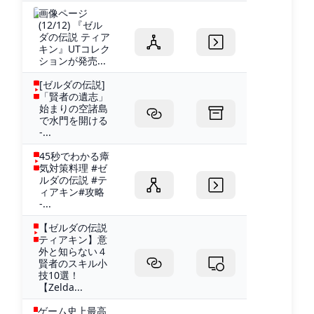
画像ページ
(12/12) 『ゼル
ダの伝説 ティア
キン』UTコレク
ションが発売...
[ゼルダの伝説]
「賢者の遺志」
始まりの空諸島
で水門を開ける
-...
45秒でわかる瘴
気対策料理 #ゼ
ルダの伝説 #テ
ィアキン#攻略
-...
【ゼルダの伝説
ティアキン】意
外と知らない４
賢者のスキル小
技10選！
【Zelda...
ゲーム史上最高