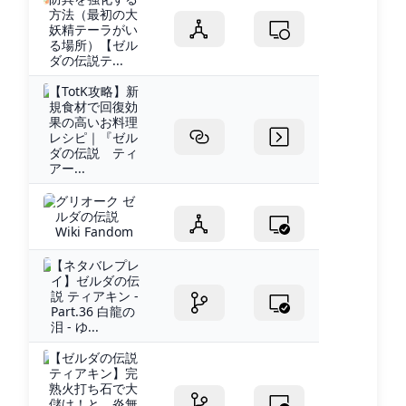
方法（最初の大
妖精テーラがい
る場所）【ゼル
ダの伝説テ...
【TotK攻略】新
規食材で回復効
果の高いお料理
レシピ｜『ゼル
ダの伝説 ティ
アー...
グリオーク ゼ
ルダの伝説
Wiki Fandom
【ネタバレプレ
イ】ゼルダの伝
説 ティアキン -
Part.36 白龍の
泪 - ゆ...
【ゼルダの伝説
ティアキン】完
熟火打ち石で大
儲け！と、炎無