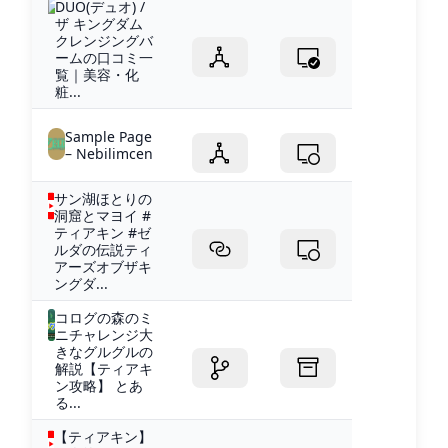
DUO(デュオ) /
ザ キングダム
クレンジングバ
ームの口コミ一
覧｜美容・化
粧...
Sample Page
– Nebilimcen
サン湖ほとりの
洞窟とマヨイ #
ティアキン #ゼ
ルダの伝説ティ
アーズオブザキ
ングダ...
コログの森のミ
ニチャレンジ大
きなグルグルの
解説【ティアキ
ン攻略】 とあ
る...
【ティアキン】