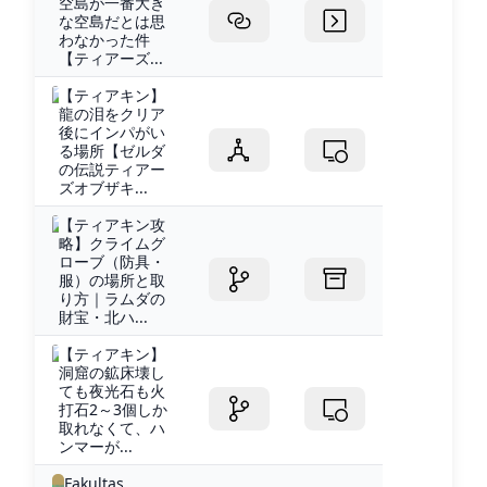
空島が一番大き
な空島だとは思
わなかった件
【ティアーズ...
【ティアキン】
龍の泪をクリア
後にインパがい
る場所【ゼルダ
の伝説ティアー
ズオブザキ...
【ティアキン攻
略】クライムグ
ローブ（防具・
服）の場所と取
り方｜ラムダの
財宝・北ハ...
【ティアキン】
洞窟の鉱床壊し
ても夜光石も火
打石2～3個しか
取れなくて、ハ
ンマーが...
Fakultas