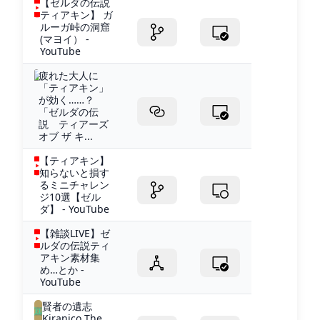
【ゼルダの伝説
ティアキン】 ガ
ルーガ峠の洞窟
(マヨイ） -
YouTube
疲れた大人に
「ティアキン」
が効く……？
「ゼルダの伝
説 ティアーズ
オブ ザ キ...
【ティアキン】
知らないと損す
るミニチャレン
ジ10選【ゼル
ダ】 - YouTube
【雑談LIVE】ゼ
ルダの伝説ティ
アキン素材集
め…とか -
YouTube
賢者の遺志
Kiranico The