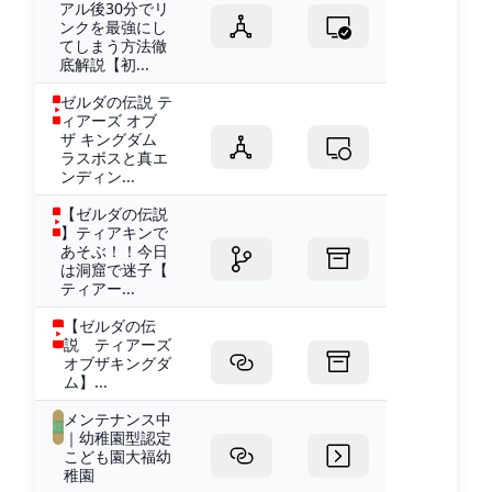
アル後30分でリ
ンクを最強にし
てしまう方法徹
底解説【初...
ゼルダの伝説 テ
ィアーズ オブ
ザ キングダム
ラスボスと真エ
ンディン...
【ゼルダの伝説
】ティアキンで
あそぶ！！今日
は洞窟で迷子【
ティアー...
【ゼルダの伝
説 ティアーズ
オブザキングダ
ム】...
メンテナンス中
｜幼稚園型認定
こども園大福幼
稚園