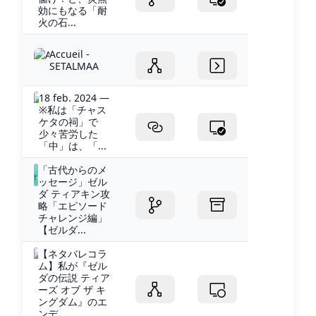
効にもなる「耐
火の石...
Accueil -
SETALMAA
18 feb. 2024 —
※私は「チャス
ケタの祠」で
少々苦労した
「中」は、「...
「古代からのメ
ッセージ」ゼル
ダ ティアキン攻
略「エピソード
チャレンジ編」
【ゼルダ...
【ネタバレコラ
ム】私が『ゼル
ダの伝説 ティア
ーズ オブ ザ キ
ングダム』のエ
ンデ...