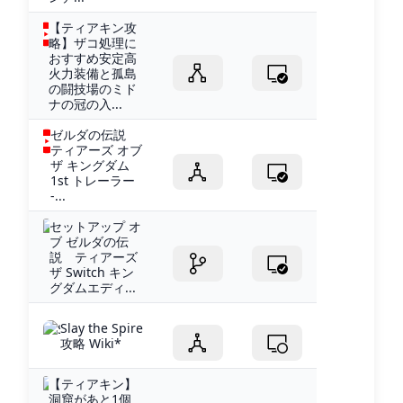
【ティアキン攻
略】ザコ処理に
おすすめ安定高
火力装備と孤島
の闘技場のミド
ナの冠の入...
ゼルダの伝説
ティアーズ オブ
ザ キングダム
1st トレーラー
-...
セットアップ オ
ブ ゼルダの伝
説 ティアーズ
ザ Switch キン
グダムエディ...
Slay the Spire
攻略 Wiki*
【ティアキン】
洞窟があと1個