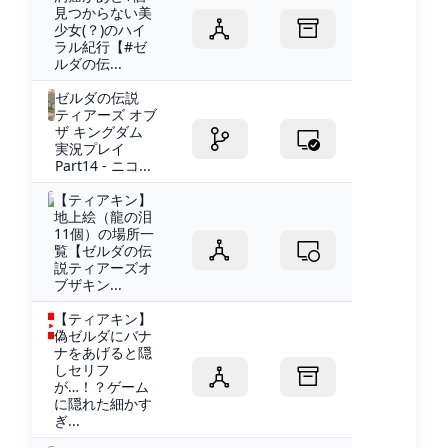
見つからない美
少女(？)のハイ
ラル紀行【#ゼ
ルダの伝...
ゼルダの伝説
ティアーズ オブ
ザ キングダム
実況プレイ
Part14 - ニコ...
【ティアキン】
地上絵（龍の泪
11個）の場所一
覧【ゼルダの伝
説ティアーズオ
ブザキン...
【ティアキン】
偽ゼルダにバナ
ナをあげると隠
しセリフ
が…！？ゲーム
に隠れた細かす
ぎ...