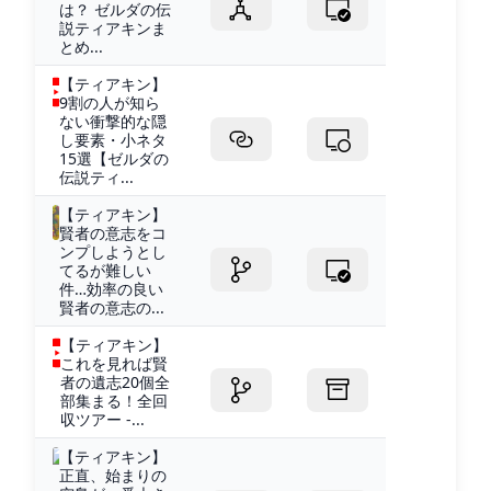
は？ ゼルダの伝
説ティアキンま
とめ...
【ティアキン】
9割の人が知ら
ない衝撃的な隠
し要素・小ネタ
15選【ゼルダの
伝説ティ...
【ティアキン】
賢者の意志をコ
ンプしようとし
てるが難しい
件…効率の良い
賢者の意志の...
【ティアキン】
これを見れば賢
者の遺志20個全
部集まる！全回
収ツアー -...
【ティアキン】
正直、始まりの