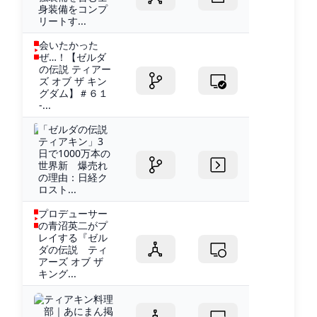
身装備をコンプ
リートす...
会いたかった
ぜ…！【ゼルダ
の伝説 ティアー
ズ オブ ザ キン
グダム】＃６１
-...
「ゼルダの伝説
ティアキン」3
日で1000万本の
世界新 爆売れ
の理由：日経ク
ロスト...
プロデューサー
の青沼英二がプ
レイする『ゼル
ダの伝説 ティ
アーズ オブ ザ
キング...
ティアキン料理
部｜あにまん掲