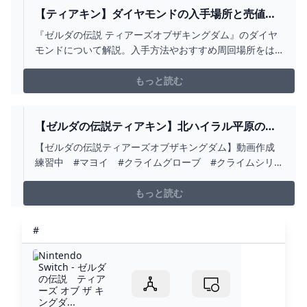
【ティアキン】ダイヤモンドの入手場所と売値｜
おすすめ周回場所 ワイトのゲーム案内所
『ゼルダの伝説 ティアーズオブザキングダム』のダイヤ
モンドについて解説。入手方法やおすすめ周回場所をは
じめ、売値や使い道などを掲載しているので、ティアキ
ン攻略の参考にしてください！
もっと読む
【ゼルダの伝説ティアキン】北ハイラル平原の洞
窟(マヨイ＋クライムグローブ） - YOUTUBE
【ゼルダの伝説ティアーズオブザキングダム】動画作成
練習中 #マヨイ #クライムグローブ #クライムシリー
ズ0:00 シナカワカの祠から移動0:54 クライムグローブ
1:20 マヨイ
もっと読む
#
Nintendo
Switch - ゼルダ
の伝説 ティア
ーズ オブ ザ キ
ングダ...