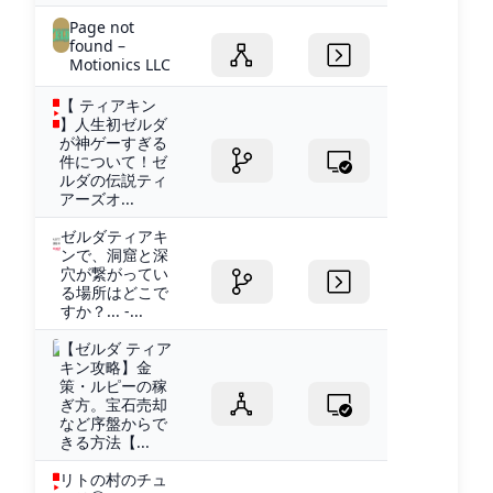
Page not
found –
Motionics LLC
【 ティアキン
】人生初ゼルダ
が神ゲーすぎる
件について！ゼ
ルダの伝説ティ
アーズオ...
ゼルダティアキ
ンで、洞窟と深
穴が繋がってい
る場所はどこで
すか？... -...
【ゼルダ ティア
キン攻略】金
策・ルピーの稼
ぎ方。宝石売却
など序盤からで
きる方法【...
リトの村のチュ