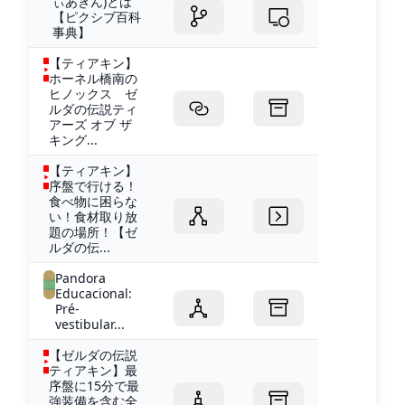
ぃあきん)とは
【ピクシブ百科
事典】
【ティアキン】
ホーネル橋南の
ヒノックス ゼ
ルダの伝説ティ
アーズ オブ ザ
キング...
【ティアキン】
序盤で行ける！
食べ物に困らな
い！食材取り放
題の場所！【ゼ
ルダの伝...
Pandora
Educacional:
Pré-
vestibular...
【ゼルダの伝説
ティアキン】最
序盤に15分で最
強装備を含む全