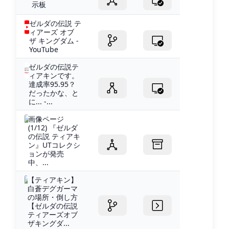
示板
ゼルダの伝説 テ
ィアーズ オブ
ザ キングダム -
YouTube
ゼルダの伝説テ
ィアキンです。
達成率95.95？
だったかな、と
に... -...
画像ページ
(1/12) 『ゼルダ
の伝説 ティアキ
ン』UTコレクシ
ョンが発売
中、...
【ティアキン】
白蒼デグガーマ
の場所・倒し方
【ゼルダの伝説
ティアーズオブ
ザキングダ...