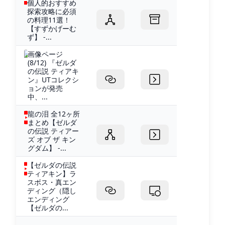
個人的おすすめ
探索攻略に必須
の料理11選！
【すずかげーむ
ず】 -...
画像ページ
(8/12) 『ゼルダ
の伝説 ティアキ
ン』UTコレクシ
ョンが発売
中、...
龍の泪 全12ヶ所
まとめ【ゼルダ
の伝説 ティアー
ズ オブ ザ キン
グダム】 -...
【ゼルダの伝説
ティアキン】ラ
スボス・真エン
ディング（隠し
エンディング
【ゼルダの...