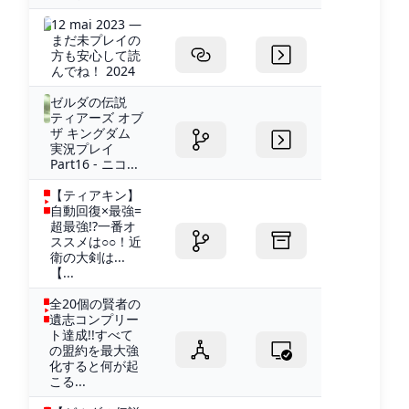
12 mai 2023 —
まだ未プレイの
方も安心して読
んでね！ 2024
ゼルダの伝説
ティアーズ オブ
ザ キングダム
実況プレイ
Part16 - ニコ...
【ティアキン】
自動回復×最強=
超最強!?一番オ
ススメは○○！近
衛の大剣は...
【...
全20個の賢者の
遺志コンプリー
ト達成!!すべて
の盟約を最大強
化すると何が起
こる...