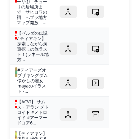
ーリ① チュー
リの居場所ま
で サヒロワの
祠 へブラ地方
マップ開放 ...
【ゼルダの伝説
/ ティアキン】
探索しながら洞
窟探しの旅ラス
ト！(ラネール地
方...
#ティアーズオ
ブザキングダム
懐かしの淑女 -
mayaのイラス
ト -...
【ACVI】 サム
ス・アラン メト
ロイド #メトロ
イド #アーマー
ドコア6...
【ティアキン】
防具を強化する