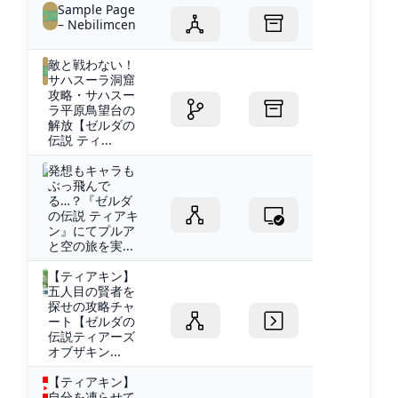
Sample Page
– Nebilimcen
敵と戦わない！
サハスーラ洞窟
攻略・サハスー
ラ平原鳥望台の
解放【ゼルダの
伝説 ティ...
発想もキャラも
ぶっ飛んで
る…？『ゼルダ
の伝説 ティアキ
ン』にてプルア
と空の旅を実...
【ティアキン】
五人目の賢者を
探せの攻略チャ
ート【ゼルダの
伝説ティアーズ
オブザキン...
【ティアキン】
自分を凍らせて