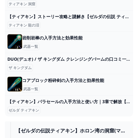
ティアキン 洞窟
【ティアキン】ストーリー攻略と謎解き【ゼルダの伝説 ティアーズオブザキングダム】 昇遊GAME
ティアキン 龍の泪
岩削岩棒の入手方法と効果性能
武器一覧
DUO(デュオ) / ザ キングダム クレンジングバームの口コミ一覧｜美容・化粧品情報はアットコスメ
ザ キングダム
コアブロック粉砕剣の入手方法と効果性能
武器一覧
【ティアキン】パラセールの入手方法と使い方｜3章で解放【ゼルダの伝説ティアーズオブザキングダム】 - アルテマ
ゼルダ ティアキン
【ゼルダの伝説ティアキン】ホロン湾の洞窟(マヨ
イ＋ラバータイツ） - YOUTUBE