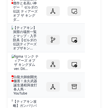
傑作と名高い神
ゲー『 ゼルダの
伝説 ティアーズ
オブ ザ キング
ダ...
【ティアキン】
洞窟の場所一覧
とマップ・入手
防具【ゼルダの
伝説ティアーズ
オブザキン...
figma リンク テ
ィアーズ オブ
ザ キングダム
ver. DX...
白龍大師劍開光
傷害！永久武器
誕生過程與攻打
各人馬 -
YouTube
【ティアキン攻
略】ガンバリバ