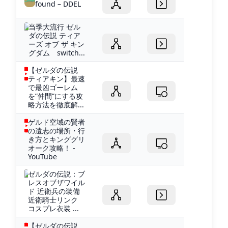
found – DDEL
当季大流行 ゼル
ダの伝説 ティア
ーズ オブ ザ キン
グダム switch...
【ゼルダの伝説
ティアキン】最速
で最凶ゴーレム
を”仲間”にする攻
略方法を徹底解...
ゲルド空域の賢者
の遺志の場所・行
き方とキンググリ
オーク攻略！ -
YouTube
ゼルダの伝説：ブ
レスオブザワイル
ド 近衛兵の装備
近衛騎士リンク
コスプレ衣装 ...
【ゼルダの伝説