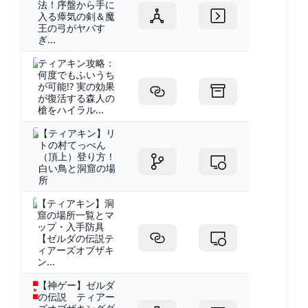
法！序盤から手に
入る瘴気の剣＆魔
王の弓がヤバす
ぎ...
ティアキン攻略：
何度でもふいうち
が可能!? 実の効果
が復活する森人の
槍をハイラル...
【ティアキン】リ
トの村てっぺん
（頂上）登り方！
白い鳥と洞窟の場
所
【ティアキン】洞
窟の場所一覧とマ
ップ・入手防具
【ゼルダの伝説テ
ィアーズオブザキ
ン...
【神ゲー】ゼルダ
の伝説 ティアー