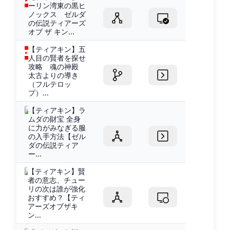
ーリン湾東の黒ヒ
ノックス ゼルダ
の伝説ティアーズ
オブ ザ キン...
【ティアキン】五
人目の賢者を探せ
攻略 魂の神殿
太古よりの導き
（フルテロッ
プ）...
【ティアキン】ラ
ムダの財宝 全身
に力がみなぎる服
の入手方法【ゼル
ダの伝説ティア
ー...
【ティアキン】賢
者の意志、チュー
リの次は誰が強化
おすすめ？【ティ
アーズオブザキ
ン...