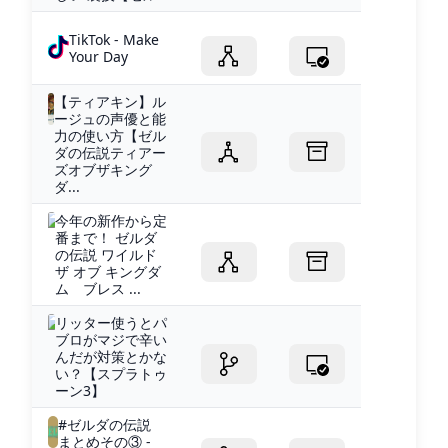
TikTok - Make
Your Day
【ティアキン】ル
ージュの声優と能
力の使い方【ゼル
ダの伝説ティアー
ズオブザキング
ダ...
今年の新作から定
番まで！ ゼルダ
の伝説 ワイルド
ザ オブ キングダ
ム ブレス ...
リッター使うとパ
ブロがマジで辛い
んだが対策とかな
い？【スプラトゥ
ーン3】
#ゼルダの伝説
まとめその③ -