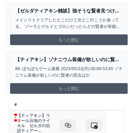
【ゼルダティアキン雑談】強そうな賢者見つける
のも楽しみの一つ。操作が少しやりづらい。 – ゲ
メインリトクリアしたとこだけど次どこ行こうか迷って
ーム攻略のかけら
る。 ゾーラとゲルドとゴロンだったらどの賢者が有能？
ゴロン岩とか壊せる ゲルド矢で雷落とせる ゾーラ濡らし
てくれる リトと違って代用手段多いから好きな所で良い
もっと読む
ぞ あざす！ゲルド行ってみます
【ティアキン】ゾナニウム装備が欲しいのに賢者
の意志ばかり出てくる…Ｗ｜ぽちぽちゲーム速報
86: ぽちぽちゲーム速報 2023/05/22(月) 00:00:53.65 ゾナ
ニウム装備が欲しいのに賢者の意志ばか
もっと読む
#
【ティアキン】ラ
ネール台地のライ
ネル ゼルダの伝
説ティアー...