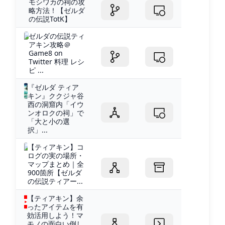
モシワカの祠の攻
略方法！【ゼルダ
の伝説TotK】
ゼルダの伝説ティ
アキン攻略＠
Game8 on
Twitter 料理 レシ
ピ ...
『ゼルダ ティア
キン』ククジャ谷
西の洞窟内「イウ
ンオロクの祠」で
「大と小の選
択」...
【ティアキン】コ
ログの実の場所・
マップまとめ｜全
900箇所【ゼルダ
の伝説ティアー...
【ティアキン】余
ったアイテムを有
効活用しよう！マ
モノの面白い倒し