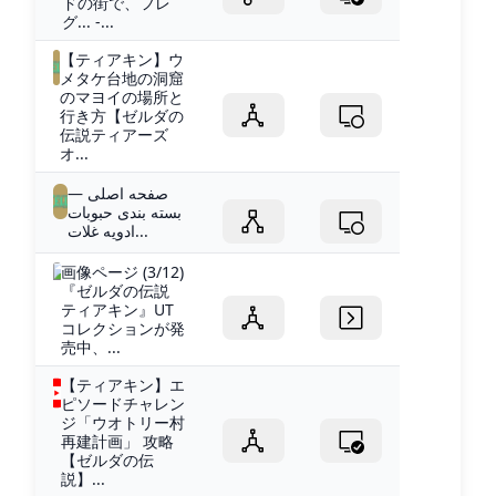
ドの街で、フレ
グ... -...
【ティアキン】ウ
メタケ台地の洞窟
のマヨイの場所と
行き方【ゼルダの
伝説ティアーズ
オ...
صفحه اصلی —
بسته بندی حبوبات
ادویه غلات...
画像ページ (3/12)
『ゼルダの伝説
ティアキン』UT
コレクションが発
売中、...
【ティアキン】エ
ピソードチャレン
ジ「ウオトリー村
再建計画」 攻略
【ゼルダの伝
説】...