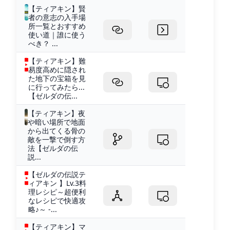
【ティアキン】賢
者の意志の入手場
所一覧とおすすめ
使い道｜誰に使う
べき？ ...
【ティアキン】難
易度高めに隠され
た地下の宝箱を見
に行ってみたら...
【ゼルダの伝...
【ティアキン】夜
や暗い場所で地面
から出てくる骨の
敵を一撃で倒す方
法【ゼルダの伝
説...
【ゼルダの伝説テ
ィアキン 】Lv.3料
理レシピ～超便利
なレシピで快適攻
略♪～ -...
【ティアキン】マ