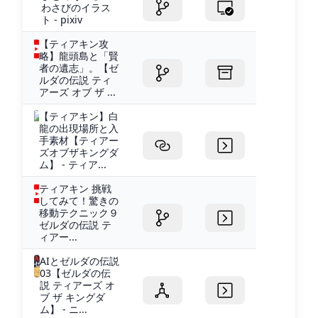
わさびのイラス
ト - pixiv
【ティアキン攻
略】龍頭島と「賢
者の遺志」。【ゼ
ルダの伝説 ティ
アーズ オブ ザ ...
【ティアキン】白
龍の出現場所と入
手素材【ティアー
ズオブザキングダ
ム】 - ティア...
ティアキン 挑戦
してみて！驚きの
移動テクニック９
ゼルダの伝説 テ
ィアー...
AIとゼルダの伝説
03【ゼルダの伝
説 ティアーズ オ
ブ ザ キングダ
ム】 - ニ...