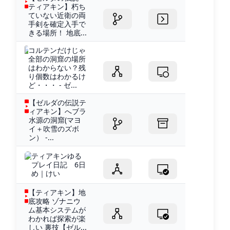
ティアキン】朽ち
ていない近衛の両
手剣を確定入手で
きる場所！ 地底...
コルテンだけじゃ
全部の洞窟の場所
はわからない？残
り個数はわかるけ
ど・・・ - ゼ...
【ゼルダの伝説テ
ィアキン】へブラ
水源の洞窟(マヨ
イ＋吹雪のズボ
ン） -...
ティアキンゆる
プレイ日記 6日
め｜けい
【ティアキン】地
底攻略 ゾナニウ
ム基本システムが
わかれば探索が楽
しい 裏技【ゼル...