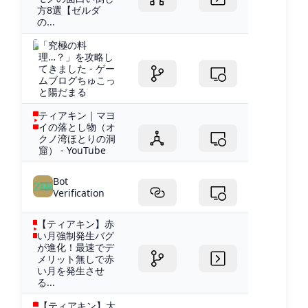
方8選【ゼルダ
の...
「究極の料
理…？」を攻略し
てきました - ゲー
ムブログちゅこっ
と陽だまる
ティアキン｜マヨ
イの落とし物（オ
クノ湾ほとりの洞
窟） - YouTube
Bot
Verification
【ティアキン】赤
い月強制発生バグ
が進化！最速でデ
メリット無しで赤
い月を発生させ
る...
【ティアキン】大