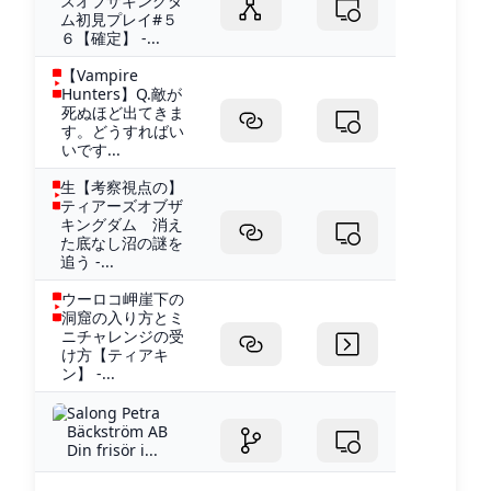
ズオブザキングダ
ム初見プレイ#５
６【確定】 -...
【Vampire
Hunters】Q.敵が
死ぬほど出てきま
す。どうすればい
いです...
生【考察視点の】
ティアーズオブザ
キングダム 消え
た底なし沼の謎を
追う -...
ウーロコ岬崖下の
洞窟の入り方とミ
ニチャレンジの受
け方【ティアキ
ン】 -...
Salong Petra
Bäckström AB
Din frisör i...