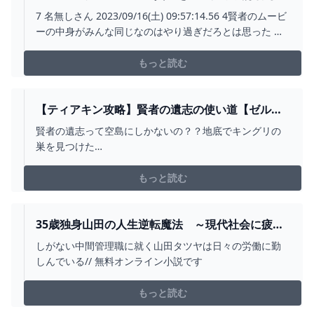
ら良いの？ ゼルダの伝説ティアキンまとめっち ゼ
7 名無しさん 2023/09/16(土) 09:57:14.56 4賢者のムービ
ルダの伝説ティアーズ オブ ザ キングダム
ーの中身がみんな同じなのはやり過ぎだろとは思った 自
由すぎる弊害だな 矛盾を恐れず突っ走ってほしかった 11
名無しさん 2023/09/16(土) 10:3
もっと読む
【ティアキン攻略】賢者の遺志の使い道【ゼルダ
の伝説】#TEARSOFTHEKINGDOM #SHORTS -
賢者の遺志って空島にしかないの？？地底でキングリの
YOUTUBE
巣を見つけた
⇒https://youtube.com/shorts/nbUxQfqo7ZU
もっと読む
35歳独身山田の人生逆転魔法 ～現代社会に疲れ
た俺は異世界でスローライフを楽しむために現代
しがない中間管理職に就く山田タツヤは日々の労働に勤
で悪魔と戦って金儲けをしながら異世界村を発展
しんでいる// 無料オンライン小説です
させることにしました～
もっと読む