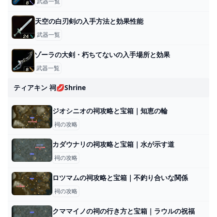
武器一覧
天空の白刃剣の入手方法と効果性能
武器一覧
ゾーラの大剣・朽ちてないの入手場所と効果
武器一覧
ティアキン 祠💋shrine
ジオシニオの祠攻略と宝箱｜知恵の輪
祠の攻略
カダウナリの祠攻略と宝箱｜水が示す道
祠の攻略
ロツマムの祠攻略と宝箱｜不釣り合いな関係
祠の攻略
クママイノの祠の行き方と宝箱｜ラウルの祝福