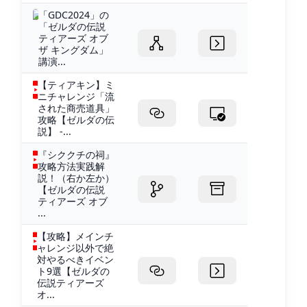
「GDC2024」の
「ゼルダの伝説
ティアーズ オブ
ザ キングダム」
講演...
【ティアキン】ミ
ニチャレンジ「流
された商売道具」
攻略【ゼルダの伝
説】 -...
『シククチの祠』
攻略方法実践解
説！（右か左か）
【ゼルダの伝説
ティアーズ オブ
...
【攻略】メインチ
ャレンジ以外で絶
対やるべきイベン
ト9選【ゼルダの
伝説ティアーズ
オ...