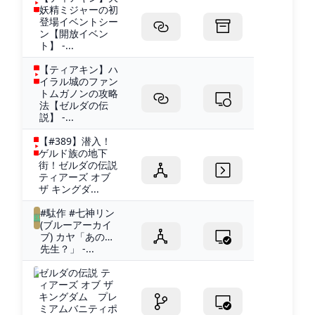
妖精ミジャーの初
登場イベントシー
ン【開放イベン
ト】 -...
【ティアキン】ハ
イラル城のファン
トムガノンの攻略
法【ゼルダの伝
説】 -...
【#389】潜入！
ゲルド族の地下
街！ゼルダの伝説
ティアーズ オブ
ザ キングダ...
#駄作 #七神リン
(ブルーアーカイ
ブ) カヤ「あの…
先生？」 -...
ゼルダの伝説 テ
ィアーズ オブ ザ
キングダム プレ
ミアムバニティポ