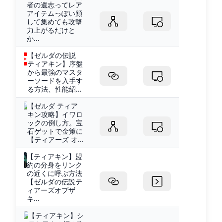
者の遺志ってレア
アイテムっぽい顔
して集めても攻撃
力上がるだけと
か...
【ゼルダの伝説
ティアキン】序盤
から最強のマスタ
ーソードを入手す
る方法、性能紹...
【ゼルダ ティア
キン攻略】イワロ
ックの倒し方。宝
石ゲットで金策に
【ティアーズ オ...
【ティアキン】盟
約の分身をリンク
の近くに呼ぶ方法
【ゼルダの伝説テ
ィアーズオブザ
キ...
【ティアキン】シ