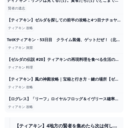
ティアキン：リンクは見てるだけ。賢者たちだけでどこまで戦えるか検証してみた【ゼルダ ティアーズ オブ ザ キングダム日記＃53】 - 電撃オンライン
賢者の遺志
【ティアキン】ゼルダを探しての前半の攻略と4つ目ナチョヤハの祠の行き方【ゼルダ ティアーズオブザキングダム】 ｜ ローシュとライの人生クエスト
ティアキン 攻略
TotKティアキン・53日目 クライム装備、ゲットだぜ！（北ハイラル平原の洞窟） - ちょっとしたゲーム日記：楽天ブログ
ティアキン 洞窟
【ゼルダの伝説 #20】ティアキンの再現料理を食べる生活の方が普段より良いもの食べてる説！ ティアキングルメ旅！【ティアキン】【ゆっくり実況】 - YouTube
ティアキン 料理
【ティアキン】風の神殿攻略｜宝箱と行き方・鍵の場所【ゼルダの伝説ティアーズオブザキングダム】 - ゲームウィズ
ティアキン 攻略
【ログレス】「リーフ」ロイヤルフロッグ＆イヴリース確率アップガチャシミュ【剣と魔法のログレス いにしえの女神】 - ゲームウィズ
ティアキン 攻略
【ティアキン】4地方の賢者を集めたら次は何した