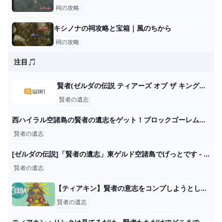
祠の攻略
キシノナの祠攻略と宝箱｜風のちから
祠の攻略
注目🎵
賢者(ゼルダの伝説 ティアーズ オブ ザ キングダム) - アニヲタWiki(仮)【5/28更新】 - atwiki（アットウィキ）
賢者の遺志
西ハイラル空諸島の賢者の遺志をゲット！ブロックゴーレム（上等）の安全な倒し方 - YouTube
賢者の遺志
[ゼルダの伝説]「賢者の遺志」東ゲルド空諸島でげっとです - YouTube
賢者の遺志
【ティアキン】賢者の意志をコンプしようとしてるが難しい件…効率の良い賢者の意志の探し方ってある？ ゼルダの伝説ティアーズオブザキングダム(ティアキン)攻略まとめ-コログ速報
賢者の遺志