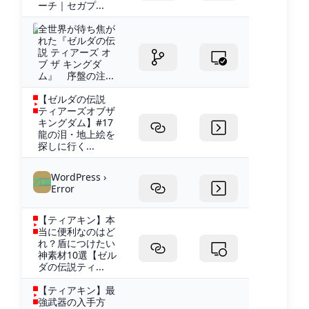
ーチ｜セガプ...
全世界が待ち焦が
れた『ゼルダの伝
説 ティアーズ オ
ブ ザ キングダ
ム』 序盤の注...
【ゼルダの伝説
ティアーズオブザ
キングダム】#17
龍の泪・地上絵を
探しに行く...
WordPress ›
Error
【ティアキン】本
当に便利なのはど
れ？盾につけたい
神素材10選【ゼル
ダの伝説ティ...
【ティアキン】最
強武器の入手方