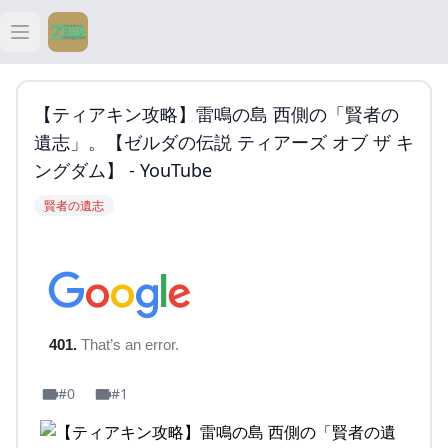
Open main menu
ティアキン
【ティアキン攻略】雷鳴の島 西側の「賢者の
ティアキン 祠
遺志」。【ゼルダの伝説 ティアーズ オブ ザ キ
ングダム】 - YouTube
ティアキン 武器
賢者の遺志
ティアキン 攻略
#0
#1