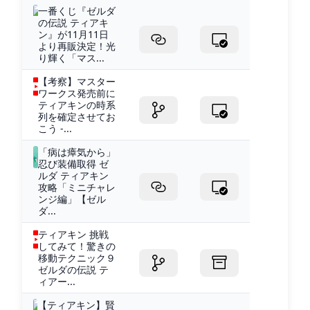
一番くじ『ゼルダ
の伝説 ティアキ
ン』が11月11日
より再販決定！光
り輝く「マス...
【考察】マスター
ワークス発売前に
ティアキンの時系
列を確定させてお
こう -...
「病は瘴気から」
忍び装備取得 ゼ
ルダ ティアキン
攻略「ミニチャレ
ンジ編」【ゼル
ダ...
ティアキン 挑戦
してみて！驚きの
移動テクニック９
ゼルダの伝説 テ
ィアー...
【ティアキン】賢