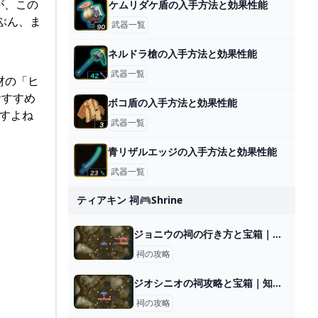
が、この
ケムリダケ盾の入手方法と効果性能
ぶん、ま
武器一覧
ネルドラ槍の入手方法と効果性能
武器一覧
材の「ヒ
おすすめ
ボコ盾の入手方法と効果性能
すよね
武器一覧
青リザルエッジの入手方法と効果性能
武器一覧
ティアキン 祠🎮shrine
ジョニウの祠の行き方と宝箱｜ラウルの祝福
祠の攻略
ジオシニオの祠攻略と宝箱｜知恵の輪
祠の攻略