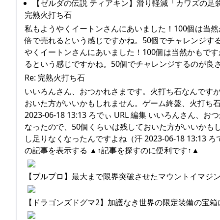
【ゼルダの伝説 ティアキン】滑り軽減「カワズの足
完熟火打ち石
私もようやくイートンさんにあいました！100個は当然
倍で売れるという感じですかね。50個でチャレンジするのが良さ
やくイートンさんにあいました！100個は当然かもです
るという感じですかね。50個でチャレンジするのが良さそうですね
Re: 完熟火打ち石
いいろんさん、おつかれさまです。火打ち石なんですが
おいた方がいいかもしれません。ゲーム終盤、火打ち
2023-06-18 13:13 ろでぃ URL 編集 いい
なったので、50個くらいは残しておいた方がいいかも
し足りなくなったんですよね（汗 2023-06-18 13:13
の記事を表示する ▲↑記事を探すのに便利です↑▲
【ブルプロ】最大まで限界突破させたマウントイマジン「M-
【ドラゴンズドグマ2】加護なき世界の限定装備の宝箱につい