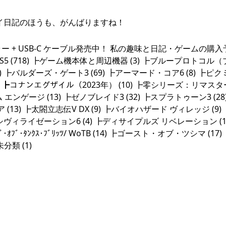
レイ日記のほうも、がんばりますね！
 + USB-C ケーブル発売中！ 私の趣味と日記・ゲームの購入予定
PS4/PS5 (718) ┣ゲーム機本体と周辺機器 (3) ┣ブループロトコル
40) ┣バルダーズ・ゲート3 (69) ┣アーマード・コア6 (8) ┣ピ
 (28) ┣コナンエグザイル（2023年） (10) ┣零シリーズ：リマスター
ブレム エンゲージ (13) ┣ゼノブレイド3 (32) ┣スプラトゥーン3 (28
 (13) ┣太閤立志伝V DX (9) ┣バイオハザード ヴィレッジ (9
 ┣シヴィライゼーション6 (4) ┣ディサイプルズ リベレーション (1
ｵﾌﾞ･ﾀﾝｸｽ･ﾌﾞﾘｯﾂ/ WoTB (14) ┣ゴースト・オブ・ツシマ (17
分類 (1)