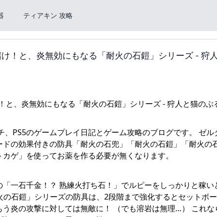
器
ティアキン 攻略
け！と、炎無効にもなる「耐火の石鎧」シリーズ - 狩
チ、PS5のゲームプレイ日記とゲーム攻略のブログです。 ゼル
ると、炎ガードの効果付きの防具「耐火の石兜」「耐火の石鎧」「耐火の
トカゲ」を使ってお薬を作る必要が無くなります。
の「一石千金！？ 熟練火打ち石！」でルピーをしっかりと稼い
「耐火の石鎧」シリーズの防具は、2段階まで強化するとセットボ
もう炎の攻撃に対しては無敵に！ （でも溶岩は無理…） これな