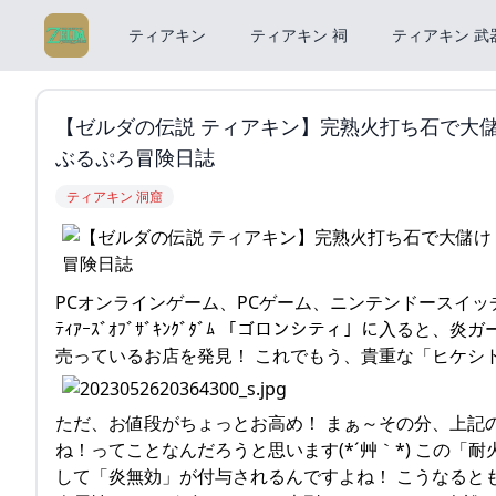
ティアキン
ティアキン 祠
ティアキン 武
【ゼルダの伝説 ティアキン】完熟火打ち石で大儲
ぶるぷろ冒険日誌
ティアキン 洞窟
PCオンラインゲーム、PCゲーム、ニンテンドースイッ
ﾃｨｱｰｽﾞｵﾌﾞｻﾞｷﾝｸﾞﾀﾞﾑ 「ゴロンシティ」に入
売っているお店を発見！ これでもう、貴重な「ヒケシ
ただ、お値段がちょっとお高め！ まぁ～その分、上記
ね！ってことなんだろうと思います(*´艸｀*) この
して「炎無効」が付与されるんですよね！ こうなると