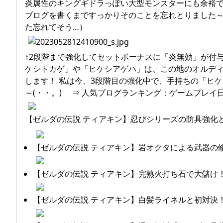
炎属性のキングギドラっぽい大型モンスターにも余裕で
ブログを書くまですっかりそのことを忘れとりました～
た忘れてそう…）
↑2段階まで強化してセットボーナスに「炎無効」が付
ケシトカゲ」や「ヒケシアゲハ」は、この地のオルデ
します！ 私は今、3段階目の強化中で、手持ちの「ヒ
～(・・。)ゞ ⇒ 人気ブログランキング：ゲームプレイ日記 
【ゼルダの伝説 ティアキン】忍びシリーズの防具強化
【ゼルダの伝説 ティアキン】岩オクタによる武器の
【ゼルダの伝説 ティアキン】完熟火打ち石で大儲け
【ゼルダの伝説 ティアキン】白髪ライネルと初対決