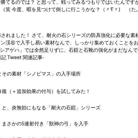
勝てるのでは？ と思って、戦ってみるつもりではいたんです
（笑 今度、暇を見つけて倒しに行こうかな？（〃∇〃)ゞ （た
与されました！ さて、耐火の石シリーズの防具強化に必要な素
ィン渓谷で入手し易い素材なんで、しっかり集めておくことを
ケシアゲハ」では全然足りずに、石鎧と石靴の強化がまだなんで
Tweet 関連記事-
とその素材「シノビマス」の入手場所
修復（＋追加効果の付与）を試してみた！
！と、炎無効にもなる「耐火の石鎧」シリーズ
！まさかの5連射付き「獣神の弓」を入手