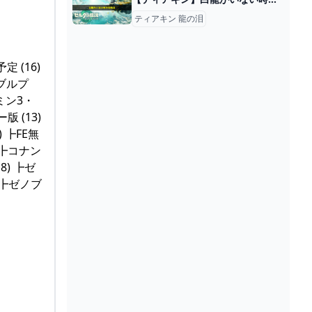
ティアキン 龍の泪
 (16)
（ブルプ
クミン3・
版 (13)
) ┣FE無
) ┣コナン
8) ┣ゼ
) ┣ゼノブ