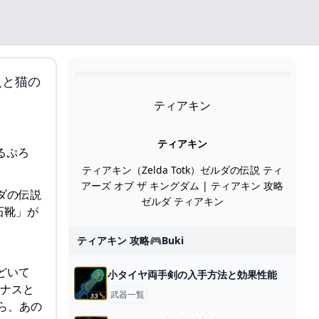
人と猫の
ティアキン
ティアキン
ティアキン（Zelda Totk）ゼルダの伝説 ティ
アーズ オブ ザ キングダム | ティアキン 攻略
ダの伝説
ゼルダ ティアキン
石靴」が
ティアキン 攻略🎮buki
どいて
小タイヤ両手剣の入手方法と効果性能
ーナスと
武器一覧
ら、あの