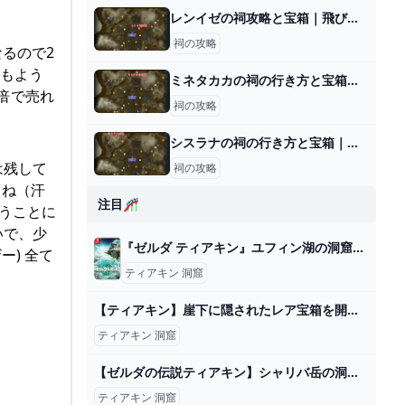
レンイゼの祠攻略と宝箱｜飛び立つかたち
祠の攻略
なるので2
私もよう
ミネタカカの祠の行き方と宝箱｜ラウルの祝福
2倍で売れ
祠の攻略
シスラナの祠の行き方と宝箱｜ラウルの祝福
は残して
祠の攻略
よね（汗
注目🎢
使うことに
いで、少
『ゼルダ ティアキン』ユフィン湖の洞窟」内「モシャピンの祠」とほこらチャレンジ「ユフィン湖の洞窟に眠る水晶」を攻略しました - ディスディスブログ
ー) 全て
ティアキン 洞窟
【ティアキン】崖下に隠されたレア宝箱を開けに行ってみたら...【ゼルダの伝説 ティアーズ オブ ザ キングダム】 - YouTube
ティアキン 洞窟
【ゼルダの伝説ティアキン】シャリバ岳の洞窟(マヨイ） - YouTube
ティアキン 洞窟