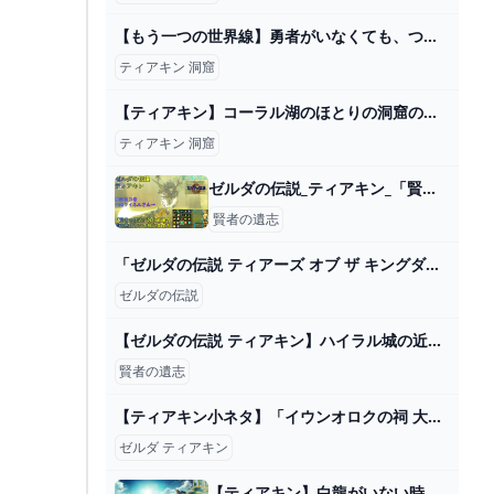
【もう一つの世界線】勇者がいなくても、つくればいい。【ドラゴンクエストビルダーズ -アレフガルドを復活せよ-】part4 - YouTube
ティアキン 洞窟
【ティアキン】コーラル湖のほとりの洞窟のヒノックス三兄弟（長男） ゼルダの伝説ティアーズ オブ ザ キングダム（2周目） #ゼルダの伝説 #ティアキン #zelda - YouTube
ティアキン 洞窟
ゼルダの伝説_ティアキン_「賢者の遺志」強化前後でどれくらい違いがあるか教えます！ - YouTube
賢者の遺志
「ゼルダの伝説 ティアーズ オブ ザ キングダム」1周年。多くの人が夢中になったハイラルでの新しい冒険を振り返る - GAME Watch
ゼルダの伝説
【ゼルダの伝説 ティアキン】ハイラル城の近衛兵の防具セットと、五人目の賢者を探せ！ - 狩人と猫のぶるぷろ冒険日誌
賢者の遺志
【ティアキン小ネタ】「イウンオロクの祠 大と小の選択」攻略！ 鉄球をキレイに転がすには【ゼルダの伝説】 - GAME Watch
ゼルダ ティアキン
【ティアキン】白龍がいない時の対処法と素材一覧｜場所はどこ？正体は？【ゼルダの伝説】 ワイトのゲーム案内所