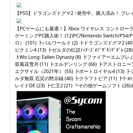
【PS5】ドラゴンズドグマ2 ↑発売中。購入済み！ プ
【PCゲームにも最適！】Xbox ワイヤレス コントローラー
ゲーミングPC購入術！ (12)PC/Nintendo Switch/
ロ） (101) ┣パルワールド (2) ┣ドラゴンズドグマ2 (
ピクミン4 (13) ┣ゼルダの伝説ﾃｨｱｰｽﾞｵﾌﾞｻﾞｷﾝｸﾞﾀﾞﾑ
┣Wo Long: Fallen Dynasty (8) ┣ファイアーエム
双風花雪月 (11) ┣エルデンリング (66) ┣アストロニーア
エグザイル（2021年） (55) ┣ポートロイヤル4 (13)
ルダ無双 厄災の黙示録 (40) ┣クラフトピア (11) ┣ﾜｰﾙﾄﾞ･
レイドDE (23) ┣仁王2 (21) ┗その他ゲームソフト (26)未